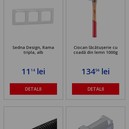
Sedna Design, Rama
Ciocan lăcătușerie cu
tripla, alb
coadă din lemn 1000g
11
lei
134
lei
14
56
DETALII
DETALII