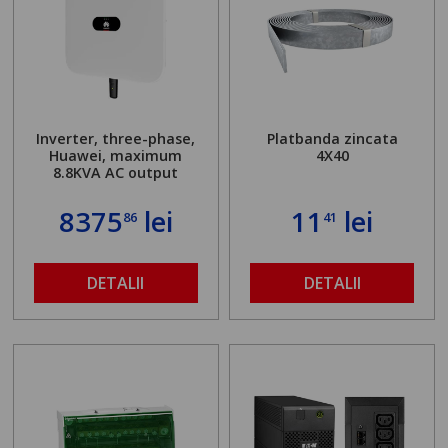
Inverter, three-phase,
Platbanda zincata
Huawei, maximum
4X40
8.8KVA AC output
8375
lei
11
lei
86
41
DETALII
DETALII