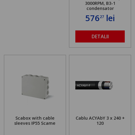
3000RPM, B3-1
condensator
576
lei
27
DETALII
Scabox with cable
Cablu ACYAbY 3 x 240 +
sleeves IP55 Scame
120