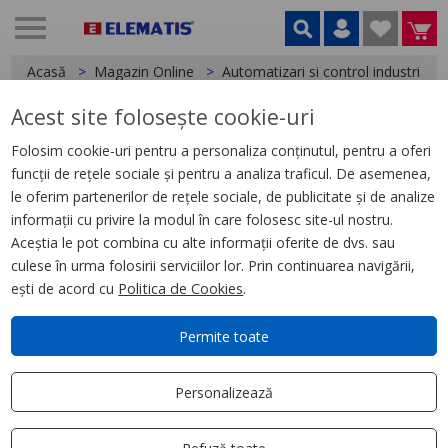
Acasă
Magazin Online
Automatizari si control industrial
Acest site folosește cookie-uri
< Relee
Folosim cookie-uri pentru a personaliza conținutul, pentru a oferi
funcții de rețele sociale și pentru a analiza traficul. De asemenea,
Releu Ambrosabil de Interfata,
le oferim partenerilor de rețele sociale, de publicitate și de analize
Zelio Rsb, 1 C/O, 110 V Cc, 12 A
informații cu privire la modul în care folosesc site-ul nostru.
Aceștia le pot combina cu alte informații oferite de dvs. sau
culese în urma folosirii serviciilor lor. Prin continuarea navigării,
ești de acord cu
Politica de Cookies
.
Permite toate
Personalizează