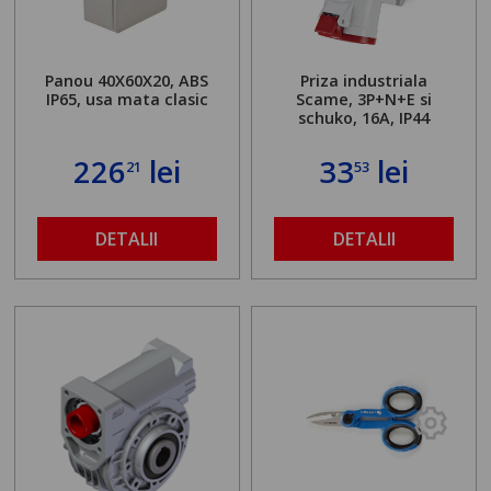
Panou 40X60X20, ABS
Priza industriala
IP65, usa mata clasic
Scame, 3P+N+E si
schuko, 16A, IP44
226
lei
33
lei
21
53
DETALII
DETALII