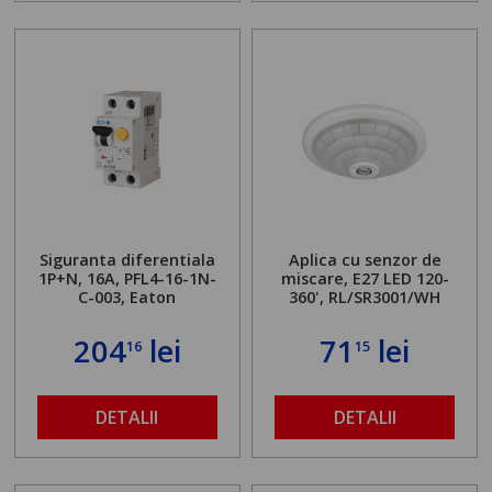
Siguranta diferentiala
Aplica cu senzor de
1P+N, 16A, PFL4-16-1N-
miscare, E27 LED 120-
C-003, Eaton
360', RL/SR3001/WH
204
lei
71
lei
16
15
DETALII
DETALII