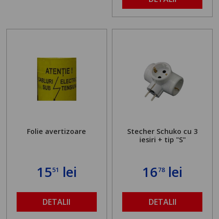
Folie avertizoare
Stecher Schuko cu 3
iesiri + tip "S"
15
lei
16
lei
51
78
DETALII
DETALII