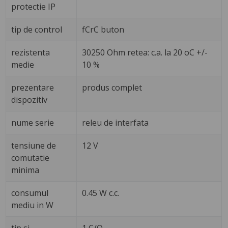
protectie IP
tip de control
fCrC buton
rezistenta
30250 Ohm retea: c.a. la 20 oC +/-
medie
10 %
prezentare
produs complet
dispozitiv
nume serie
releu de interfata
tensiune de
12 V
comutatie
minima
consumul
0.45 W c.c.
mediu in W