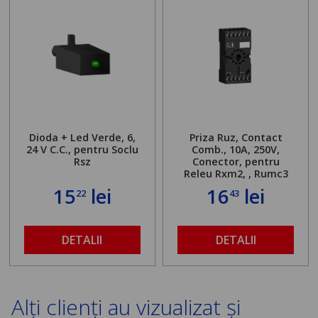
Dioda + Led Verde, 6,
Priza Ruz, Contact
24 V C.C., pentru Soclu
Comb., 10A, 250V,
Rsz
Conector, pentru
Releu Rxm2, , Rumc3
15
lei
16
lei
22
43
DETALII
DETALII
Alți clienți au vizualizat și