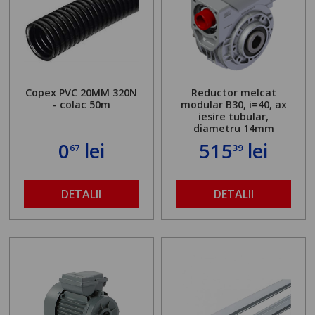
Copex PVC 20MM 320N
Reductor melcat
- colac 50m
modular B30, i=40, ax
iesire tubular,
diametru 14mm
0
lei
515
lei
67
39
DETALII
DETALII