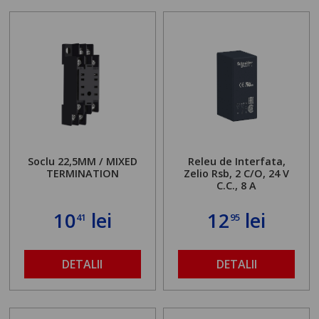
Soclu 22,5MM / MIXED
Releu de Interfata,
TERMINATION
Zelio Rsb, 2 C/O, 24 V
C.C., 8 A
10
lei
12
lei
41
95
DETALII
DETALII