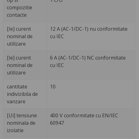
tip si
1 C/O
compozitie
contacte
[Ie] curent
12 A (AC-1/DC-1) nu conformitate
nominal de
cu IEC
utilizare
[Ie] curent
6 A (AC-1/DC-1) NC conformitate
nominal de
cu IEC
utilizare
cantitate
10
indivizibila de
vanzare
[Ui] tensiune
400 V conformitate cu EN/IEC
nominala de
60947
izolatie