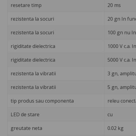
resetare timp
20 ms
rezistenta la socuri
20 gn In fun
rezistenta la socuri
100 gn nu In
rigiditate dielectrica
1000 V c.a. I
rigiditate dielectrica
5000 V c.a. I
rezistenta la vibratii
3 gn, amplit
rezistenta la vibratii
5 gn, amplit
tip produs sau componenta
releu conect
LED de stare
cu
greutate neta
0.02 kg