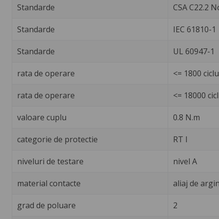
Standarde
CSA C22.2 N
Standarde
IEC 61810-1
Standarde
UL 60947-1
rata de operare
<= 1800 cicl
rata de operare
<= 18000 cicl
valoare cuplu
0.8 N.m
categorie de protectie
RT I
niveluri de testare
nivel A
material contacte
aliaj de arg
grad de poluare
2