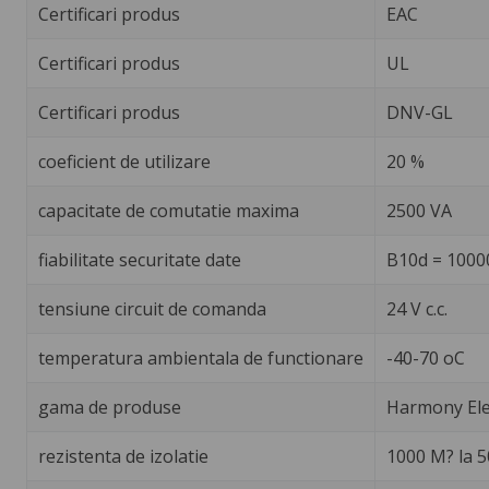
Certificari produs
EAC
Certificari produs
UL
Certificari produs
DNV-GL
coeficient de utilizare
20 %
capacitate de comutatie maxima
2500 VA
fiabilitate securitate date
B10d = 1000
tensiune circuit de comanda
24 V c.c.
temperatura ambientala de functionare
-40-70 oC
gama de produse
Harmony Ele
rezistenta de izolatie
1000 M? la 50