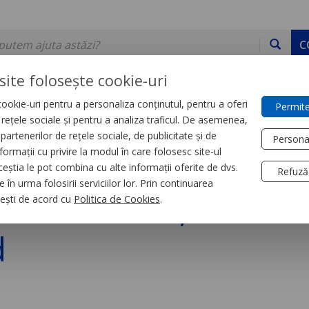
C
site folosește cookie-uri
ookie-uri pentru a personaliza conținutul, pentru a oferi
Permite
DE STOC
SERVICII
DEVINO PARTENER
CONTACT
e rețele sociale și pentru a analiza traficul. De asemenea,
partenerilor de rețele sociale, de publicitate și de
Persona
formații cu privire la modul în care folosesc site-ul
trial
Relee
ceștia le pot combina cu alte informații oferite de dvs.
Refuză
 în urma folosirii serviciilor lor. Prin continuarea
e Interfata, Zelio R
, ești de acord cu
Politica de Cookies
.
d