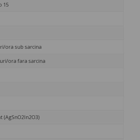
o 15
uri/ora sub sarcina
uri/ora fara sarcina
int (AgSnO2In2O3)