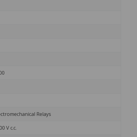
00
ctromechanical Relays
0 V c.c.