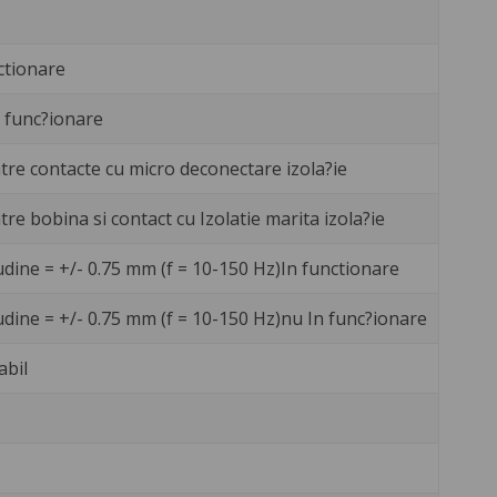
ctionare
 func?ionare
ntre contacte cu micro deconectare izola?ie
ntre bobina si contact cu Izolatie marita izola?ie
udine = +/- 0.75 mm (f = 10-150 Hz)In functionare
udine = +/- 0.75 mm (f = 10-150 Hz)nu In func?ionare
abil