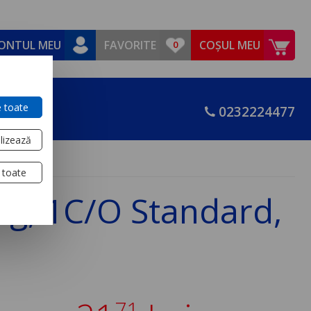
ONTUL MEU
FAVORITE
COȘUL MEU
 toate
0232224477
lizează
 toate
xg, 1C/O Standard,
71