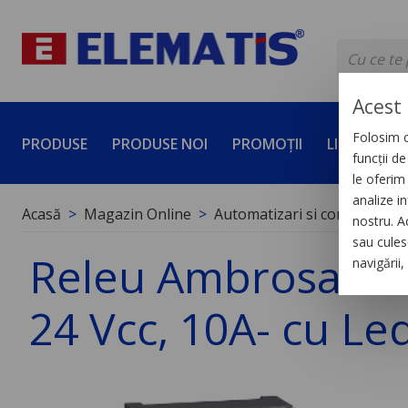
Acest 
Folosim c
PRODUSE
PRODUSE NOI
PROMOȚII
LICHIDĂRI 
funcții d
le oferim 
analize in
Acasă
Magazin Online
Automatizari si control indus
nostru. A
sau culese
Releu Ambrosabil d
navigării
24 Vcc, 10A- cu Le