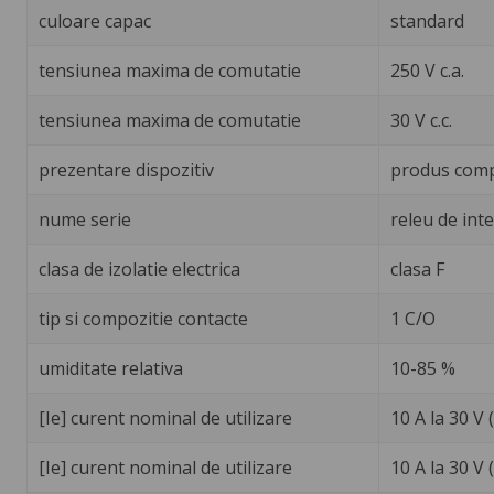
culoare capac
standard
tensiunea maxima de comutatie
250 V c.a.
tensiunea maxima de comutatie
30 V c.c.
prezentare dispozitiv
produs comp
nume serie
releu de int
clasa de izolatie electrica
clasa F
tip si compozitie contacte
1 C/O
umiditate relativa
10-85 %
[Ie] curent nominal de utilizare
10 A la 30 V
[Ie] curent nominal de utilizare
10 A la 30 V