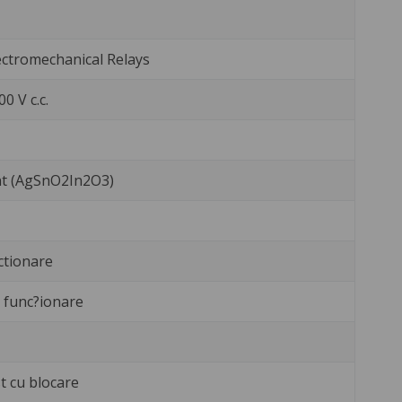
ctromechanical Relays
0 V c.c.
int (AgSnO2In2O3)
ctionare
 func?ionare
t cu blocare