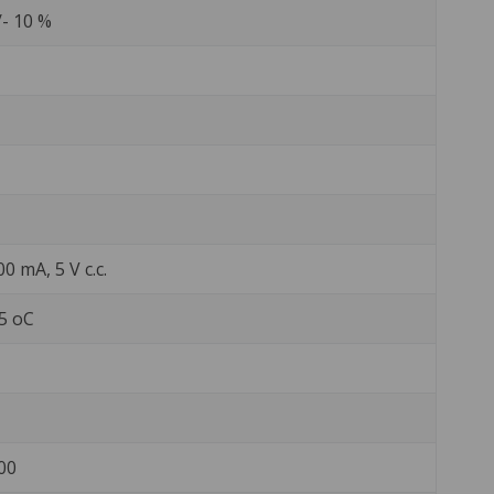
- 10 %
0 mA, 5 V c.c.
55 oC
00