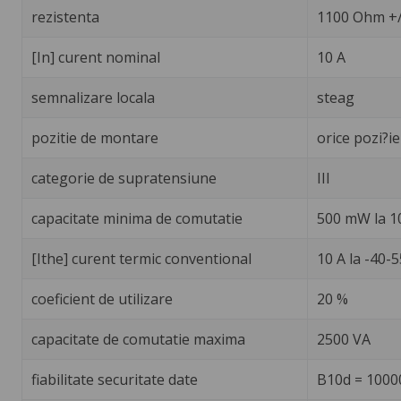
rezistenta
1100 Ohm +/
[In] curent nominal
10 A
semnalizare locala
steag
pozitie de montare
orice pozi?ie
categorie de supratensiune
III
capacitate minima de comutatie
500 mW la 10
[Ithe] curent termic conventional
10 A la -40-
coeficient de utilizare
20 %
capacitate de comutatie maxima
2500 VA
fiabilitate securitate date
B10d = 1000