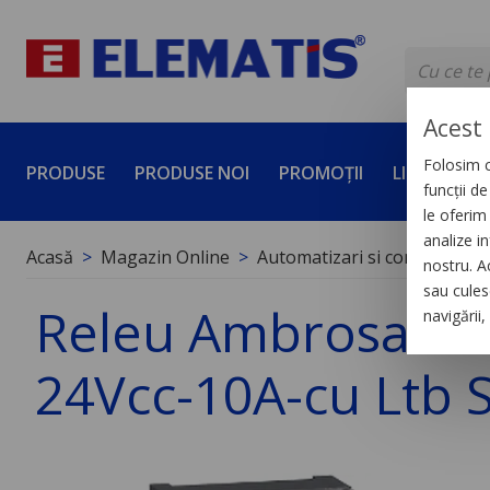
Acest 
Folosim c
PRODUSE
PRODUSE NOI
PROMOȚII
LICHIDĂRI 
funcții d
le oferim 
analize in
Acasă
Magazin Online
Automatizari si control indus
nostru. A
sau culese
Releu Ambrosabil d
navigării
24Vcc-10A-cu Ltb S