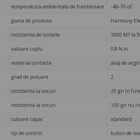
temperatura ambientala de functionare
-40-70 oC
gama de produse
Harmony Ele
rezistenta de izolatie
1000 M? la 50
valoare cuplu
0.8 N.m
material contacte
aliaj de arg
grad de poluare
2
rezistenta la socuri
20 gn In fun
rezistenta la socuri
100 gn nu In
culoare capac
standard
tip de control
buton de tes