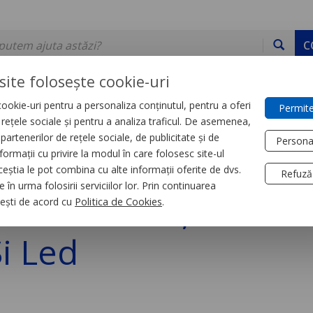
C
site folosește cookie-uri
ookie-uri pentru a personaliza conținutul, pentru a oferi
Permite
DE STOC
SERVICII
DEVINO PARTENER
CONTACT
e rețele sociale și pentru a analiza traficul. De asemenea,
partenerilor de rețele sociale, de publicitate și de
Persona
formații cu privire la modul în care folosesc site-ul
trial
Relee
ceștia le pot combina cu alte informații oferite de dvs.
Refuză
 în urma folosirii serviciilor lor. Prin continuarea
e Interfata, Zelio R
, ești de acord cu
Politica de Cookies
.
i Led