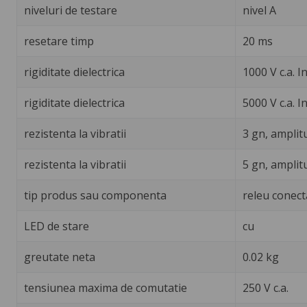
niveluri de testare
nivel A
resetare timp
20 ms
rigiditate dielectrica
1000 V c.a. I
rigiditate dielectrica
5000 V c.a. I
rezistenta la vibratii
3 gn, amplit
rezistenta la vibratii
5 gn, amplit
tip produs sau componenta
releu conect
LED de stare
cu
greutate neta
0.02 kg
tensiunea maxima de comutatie
250 V c.a.