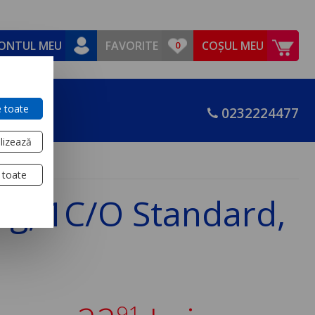
ONTUL MEU
FAVORITE
COȘUL MEU
 toate
0232224477
lizează
 toate
xg, 1C/O Standard,
91