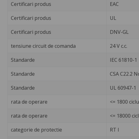
Certificari produs
EAC
Certificari produs
UL
Certificari produs
DNV-GL
tensiune circuit de comanda
24 V c.c.
Standarde
IEC 61810-1
Standarde
CSA C22.2 N
Standarde
UL 60947-1
rata de operare
<= 1800 cicl
rata de operare
<= 18000 cicl
categorie de protectie
RT I