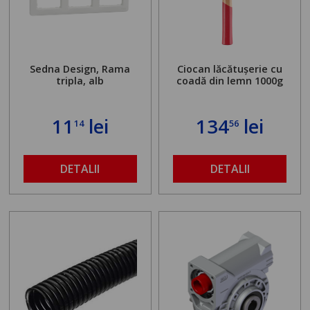
Sedna Design, Rama
Ciocan lăcătușerie cu
tripla, alb
coadă din lemn 1000g
11
lei
134
lei
14
56
DETALII
DETALII