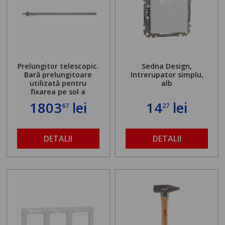
Prelungitor telescopic.
Sedna Design,
Bară prelungitoare
Intrerupator simplu,
utilizată pentru
alb
fixarea pe sol a
standului mașinii de
1803
lei
14
lei
67
27
găurit în locul
buloanelor de
ancorare. Greutate
maximă admisă de 500
DETALII
DETALII
kg și înălțime reglabilă
de la 1,8 la 2,9 m