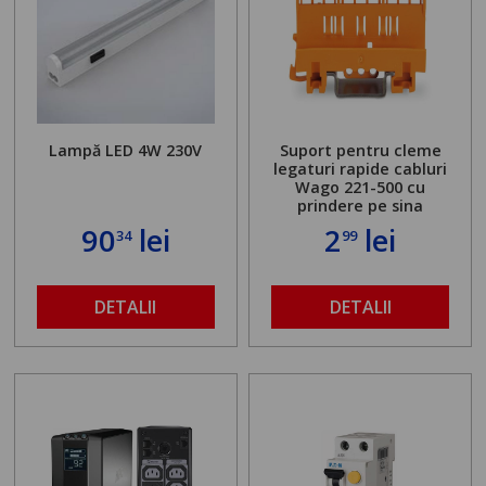
Lampă LED 4W 230V
Suport pentru cleme
legaturi rapide cabluri
Wago 221-500 cu
prindere pe sina
90
lei
2
lei
34
99
DETALII
DETALII