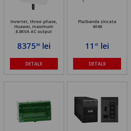
Inverter, three-phase,
Platbanda zincata
Huawei, maximum
4X40
8.8KVA AC output
8375
lei
11
lei
86
41
DETALII
DETALII