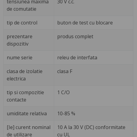
tensiunea maxima
30 V c.c.
de comutatie
tip de control
buton de test cu blocare
prezentare
produs complet
dispozitiv
nume serie
releu de interfata
clasa de izolatie
clasa F
electrica
tip si compozitie
1 C/O
contacte
umiditate relativa
10-85 %
[Ie] curent nominal
10 A la 30 V (DC) conformitate
de utilizare
cu UL