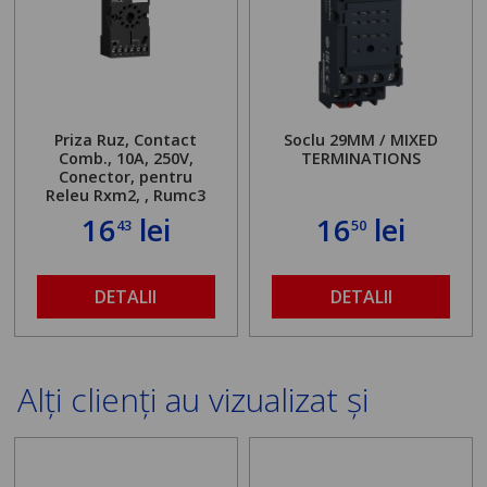
Priza Ruz, Contact
Soclu 29MM / MIXED
Comb., 10A, 250V,
TERMINATIONS
Conector, pentru
Releu Rxm2, , Rumc3
16
lei
16
lei
43
50
DETALII
DETALII
Alți clienți au vizualizat și