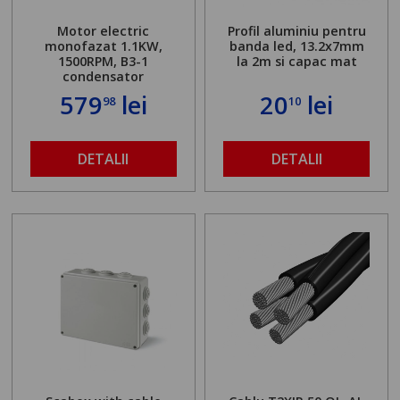
Motor electric
Profil aluminiu pentru
monofazat 1.1KW,
banda led, 13.2x7mm
1500RPM, B3-1
la 2m si capac mat
condensator
579
lei
20
lei
98
10
DETALII
DETALII