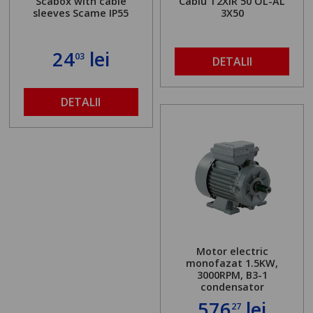
Scabox with cable
Cablu T2XIR 50 OL-AL
sleeves Scame IP55
3X50
24
lei
03
DETALII
DETALII
Motor electric
monofazat 1.5KW,
3000RPM, B3-1
condensator
576
lei
27