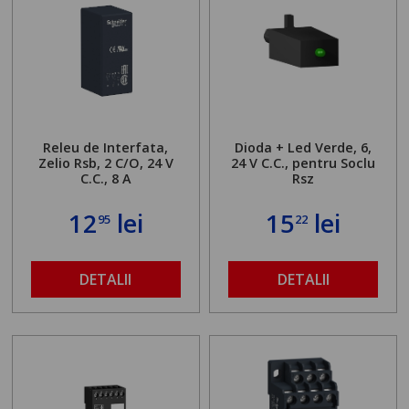
Releu de Interfata,
Dioda + Led Verde, 6,
Zelio Rsb, 2 C/O, 24 V
24 V C.C., pentru Soclu
C.C., 8 A
Rsz
12
lei
15
lei
95
22
DETALII
DETALII