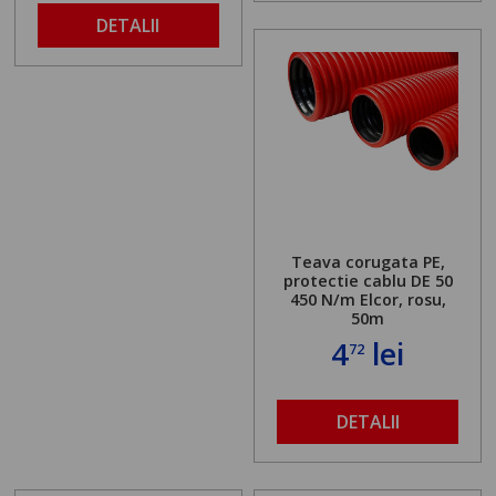
DETALII
Teava corugata PE,
protectie cablu DE 50
450 N/m Elcor, rosu,
50m
4
lei
72
DETALII