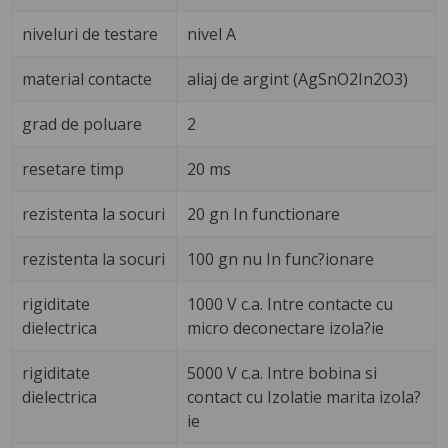
niveluri de testare
nivel A
material contacte
aliaj de argint (AgSnO2In2O3)
grad de poluare
2
resetare timp
20 ms
rezistenta la socuri
20 gn In functionare
rezistenta la socuri
100 gn nu In func?ionare
rigiditate
1000 V c.a. Intre contacte cu
dielectrica
micro deconectare izola?ie
rigiditate
5000 V c.a. Intre bobina si
dielectrica
contact cu Izolatie marita izola?
ie