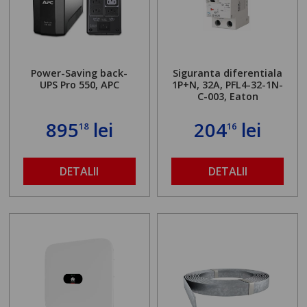
Power-Saving back-
Siguranta diferentiala
UPS Pro 550, APC
1P+N, 32A, PFL4-32-1N-
C-003, Eaton
895
lei
204
lei
18
16
DETALII
DETALII