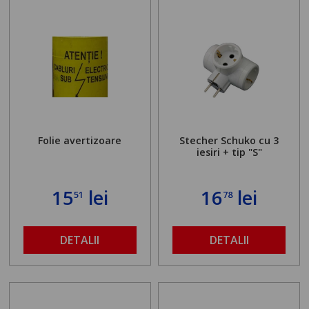
Folie avertizoare
Stecher Schuko cu 3
iesiri + tip "S"
15
lei
16
lei
51
78
DETALII
DETALII