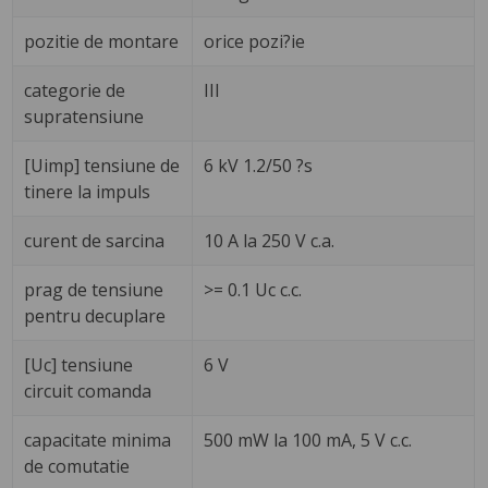
pozitie de montare
orice pozi?ie
categorie de
III
supratensiune
[Uimp] tensiune de
6 kV 1.2/50 ?s
tinere la impuls
curent de sarcina
10 A la 250 V c.a.
prag de tensiune
>= 0.1 Uc c.c.
pentru decuplare
[Uc] tensiune
6 V
circuit comanda
capacitate minima
500 mW la 100 mA, 5 V c.c.
de comutatie