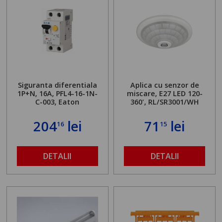
Siguranta diferentiala
Aplica cu senzor de
1P+N, 16A, PFL4-16-1N-
miscare, E27 LED 120-
C-003, Eaton
360', RL/SR3001/WH
204
lei
71
lei
16
15
DETALII
DETALII