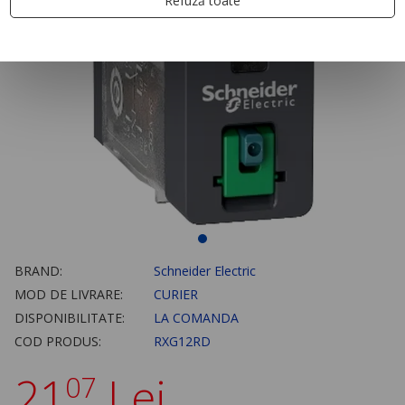
Refuză toate
BRAND:
Schneider Electric
MOD DE LIVRARE:
CURIER
DISPONIBILITATE:
LA COMANDA
COD PRODUS:
RXG12RD
21
Lei
07