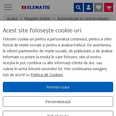
Acasă
Magazin Online
Automatizari si control industrial
Acest site folosește cookie-uri
< Relee
Folosim cookie-uri pentru a personaliza conținutul, pentru a oferi
funcții de rețele sociale și pentru a analiza traficul. De asemenea,
Releu Ambrosabil de Interfata,
le oferim partenerilor de rețele sociale, de publicitate și de analize
Zelio Rxg, 1C/O Standard, 6Vcc-
informații cu privire la modul în care folosesc site-ul nostru.
10A-cu Ltb Si Led
Aceștia le pot combina cu alte informații oferite de dvs. sau
culese în urma folosirii serviciilor lor. Prin continuarea navigării,
ești de acord cu
Politica de Cookies
.
Permite toate
Personalizează