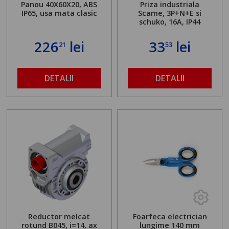
Panou 40X60X20, ABS
Priza industriala
IP65, usa mata clasic
Scame, 3P+N+E si
schuko, 16A, IP44
226
lei
33
lei
21
53
DETALII
DETALII
Reductor melcat
Foarfeca electrician
rotund B045, i=14, ax
lungime 140 mm