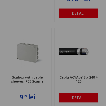
DETALII
Scabox with cable
Cablu ACYAbY 3 x 240 +
sleeves IP55 Scame
120
9
lei
69
DETALII