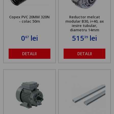
Copex PVC 20MM 320N
Reductor melcat
- colac 50m
modular B30, i=40, ax
iesire tubular,
diametru 14mm
0
lei
515
lei
67
39
DETALII
DETALII