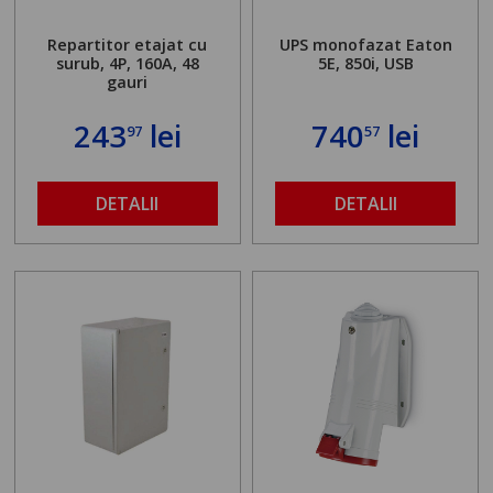
Repartitor etajat cu
UPS monofazat Eaton
surub, 4P, 160A, 48
5E, 850i, USB
gauri
243
lei
740
lei
97
57
DETALII
DETALII