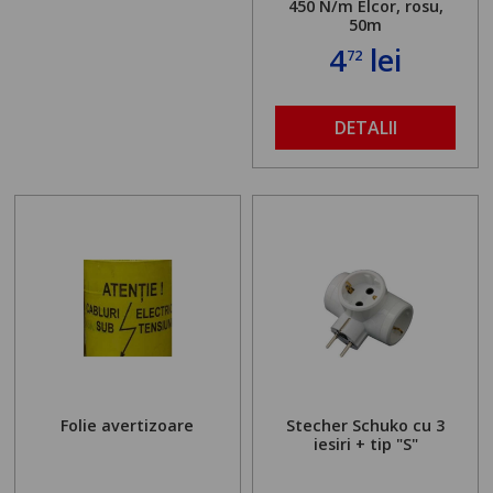
450 N/m Elcor, rosu,
50m
4
lei
72
DETALII
Folie avertizoare
Stecher Schuko cu 3
iesiri + tip "S"