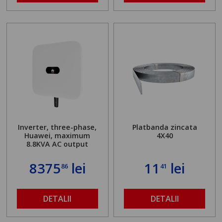
Inverter, three-phase,
Platbanda zincata
Huawei, maximum
4X40
8.8KVA AC output
8375
lei
11
lei
86
41
DETALII
DETALII