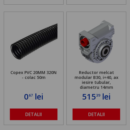
Copex PVC 20MM 320N
Reductor melcat
- colac 50m
modular B30, i=40, ax
iesire tubular,
diametru 14mm
0
lei
515
lei
67
39
DETALII
DETALII