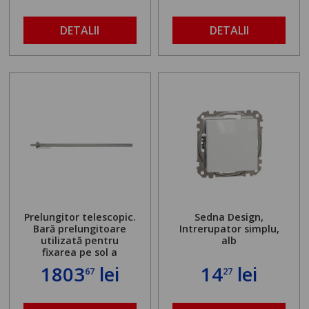
DETALII
DETALII
Prelungitor telescopic.
Sedna Design,
Bară prelungitoare
Intrerupator simplu,
utilizată pentru
alb
fixarea pe sol a
standului mașinii de
1803
lei
14
lei
67
27
găurit în locul
buloanelor de
ancorare. Greutate