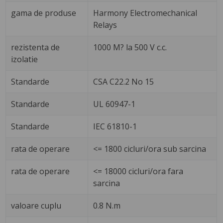
gama de produse
Harmony Electromechanical
Relays
rezistenta de
1000 M? la 500 V c.c.
izolatie
Standarde
CSA C22.2 No 15
Standarde
UL 60947-1
Standarde
IEC 61810-1
rata de operare
<= 1800 cicluri/ora sub sarcina
rata de operare
<= 18000 cicluri/ora fara
sarcina
valoare cuplu
0.8 N.m