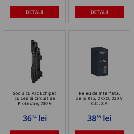
DETALII
DETALII
Soclu cu Arc Echipat
Releu de Interfata,
cu Led Si Circuit de
Zelio Rsb, 2 C/O, 230 V
Protectie, 230 V
C.C., 8 A
36
lei
38
lei
24
59