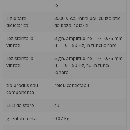
ie
rigiditate
3000 V c.a. Intre poli cu Izolatie
dielectrica
de baza izola?ie
rezistenta la
3 gn, amplitudine = +/- 0.75 mm
vibratii
(f = 10-150 Hz)In functionare
rezistenta la
5 gn, amplitudine = +/- 0.75 mm
vibratii
(f = 10-150 Hz)nu In func?
ionare
tip produs sau
releu conectabil
componenta
LED de stare
cu
greutate neta
0.02 kg