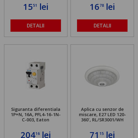
15
lei
16
lei
51
78
DETALII
DETALII
Siguranta diferentiala
Aplica cu senzor de
1P+N, 16A, PFL4-16-1N-
miscare, E27 LED 120-
C-003, Eaton
360', RL/SR3001/WH
204
lei
71
lei
16
15