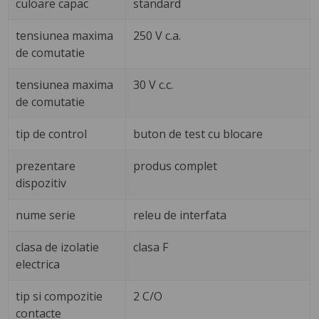
culoare capac
standard
tensiunea maxima
250 V c.a.
de comutatie
tensiunea maxima
30 V c.c.
de comutatie
tip de control
buton de test cu blocare
prezentare
produs complet
dispozitiv
nume serie
releu de interfata
clasa de izolatie
clasa F
electrica
tip si compozitie
2 C/O
contacte