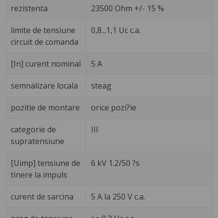
rezistenta
23500 Ohm +/- 15 %
limite de tensiune
0,8...1,1 Uc c.a.
circuit de comanda
[In] curent nominal
5 A
semnalizare locala
steag
pozitie de montare
orice pozi?ie
categorie de
III
supratensiune
[Uimp] tensiune de
6 kV 1.2/50 ?s
tinere la impuls
curent de sarcina
5 A la 250 V c.a.