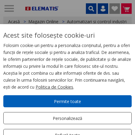
Acasă
Magazin Online
Automatizari si control industrial
Acest site folosește cookie-uri
< Relee
Folosim cookie-uri pentru a personaliza conținutul, pentru a oferi
funcții de rețele sociale și pentru a analiza traficul. De asemenea,
Releu Ambrosabil de Interfata,
le oferim partenerilor de rețele sociale, de publicitate și de analize
Zelio Rxg, 2C/O Standard
informații cu privire la modul în care folosesc site-ul nostru.
230Vca-5A, cu Ltb Si Led
Aceștia le pot combina cu alte informații oferite de dvs. sau
culese în urma folosirii serviciilor lor. Prin continuarea navigării,
ești de acord cu
Politica de Cookies
.
Permite toate
Personalizează