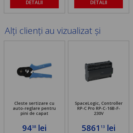
DETALII
DETALII
Alți clienți au vizualizat și
Cleste sertizare cu
SpaceLogic, Controller
auto-reglare pentru
RP-C Pro RP-C-16B-F-
pini de capat
230V
94
lei
5861
lei
38
13