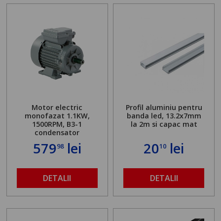
Motor electric
Profil aluminiu pentru
monofazat 1.1KW,
banda led, 13.2x7mm
1500RPM, B3-1
la 2m si capac mat
condensator
579
lei
20
lei
98
10
DETALII
DETALII