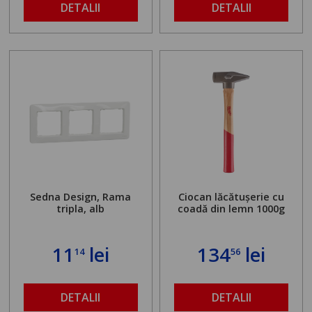
maximă admisă de 500
DETALII
DETALII
kg și înălțime reglabilă
de la 1,8 la 2,9 m
Sedna Design, Rama
Ciocan lăcătușerie cu
tripla, alb
coadă din lemn 1000g
11
lei
134
lei
14
56
DETALII
DETALII