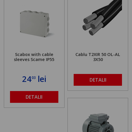
Scabox with cable
Cablu T2XIR 50 OL-AL
sleeves Scame IP55
3X50
24
lei
03
DETALII
DETALII