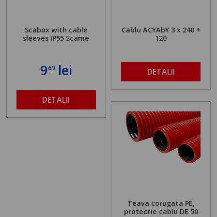
Scabox with cable
Cablu ACYAbY 3 x 240 +
sleeves IP55 Scame
120
9
lei
69
DETALII
DETALII
Teava corugata PE,
protectie cablu DE 50