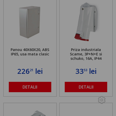
Panou 40X60X20, ABS
Priza industriala
IP65, usa mata clasic
Scame, 3P+N+E si
schuko, 16A, IP44
226
lei
33
lei
21
53
DETALII
DETALII