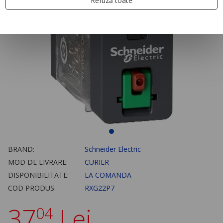
Refuză toate
BRAND:
Schneider Electric
MOD DE LIVRARE:
CURIER
DISPONIBILITATE:
LA COMANDA
COD PRODUS:
RXG22P7
37
Lei
04