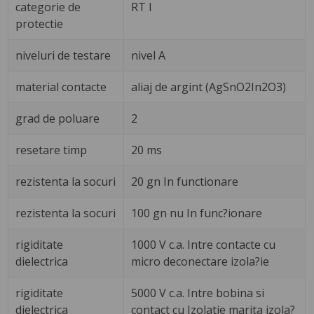
categorie de
RT I
protectie
niveluri de testare
nivel A
material contacte
aliaj de argint (AgSnO2In2O3)
grad de poluare
2
resetare timp
20 ms
rezistenta la socuri
20 gn In functionare
rezistenta la socuri
100 gn nu In func?ionare
rigiditate
1000 V c.a. Intre contacte cu
dielectrica
micro deconectare izola?ie
rigiditate
5000 V c.a. Intre bobina si
dielectrica
contact cu Izolatie marita izola?