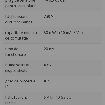
prag de tensiune
>= 0.3 Uc c.a.
pentru decuplare
[Uc] tensiune
230 V
circuit comanda
capacitate minima
50 mW la 10 mA, 5 V c.c.
de comutatie
timp de
20 ms
functionare
nume scurt al
RXG
dispozitivului
grad de protectie
IP40
IP
[Ithe] curent
5 A la -40-55 oC
termic