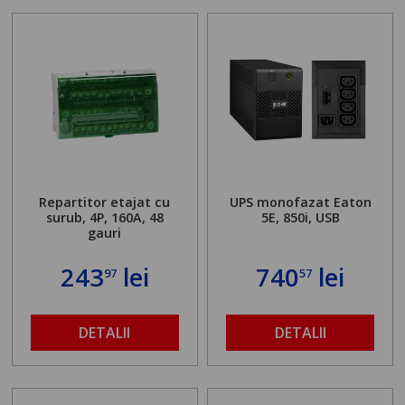
Repartitor etajat cu
UPS monofazat Eaton
surub, 4P, 160A, 48
5E, 850i, USB
gauri
243
lei
740
lei
97
57
DETALII
DETALII