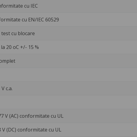
nformitate cu IEC
formitate cu EN/IEC 60529
test cu blocare
la 20 oC +/- 15 %
omplet
 V c.a.
77 V (AC) conformitate cu UL
8 V (DC) conformitate cu UL