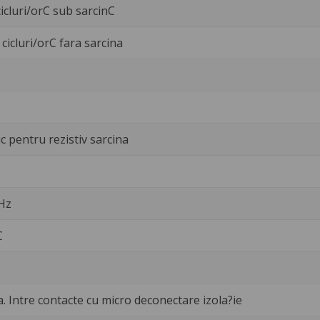
icluri/orC sub sarcinC
cicluri/orC fara sarcina
c pentru rezistiv sarcina
 Hz
C
a. Intre contacte cu micro deconectare izola?ie