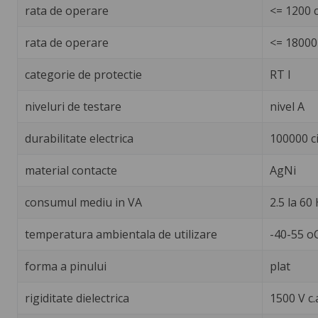
rata de operare
<= 1200 c
rata de operare
<= 18000 
categorie de protectie
RT I
niveluri de testare
nivel A
durabilitate electrica
100000 ci
material contacte
AgNi
consumul mediu in VA
2.5 la 60
temperatura ambientala de utilizare
-40-55 o
forma a pinului
plat
rigiditate dielectrica
1500 V c.