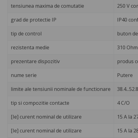
tensiunea maxima de comutatie
250 V co
grad de protectie IP
IP40 con
tip de control
buton de 
rezistenta medie
310 Ohm 
prezentare dispozitiv
produs c
nume serie
Putere
limite ale tensiunii nominale de functionare
38.4...52.8
tip si compozitie contacte
4 C/O
[Ie] curent nominal de utilizare
15 A la 2
[Ie] curent nominal de utilizare
15 A la 2