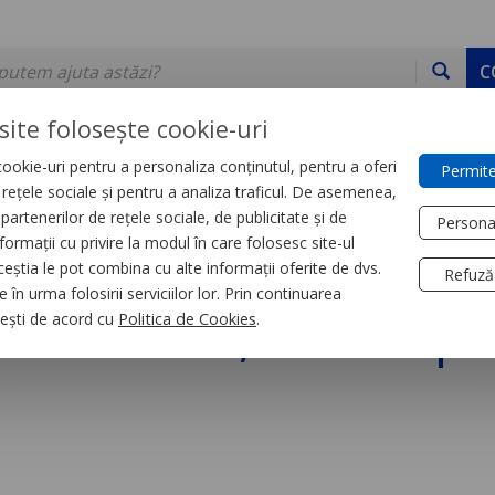
C
site folosește cookie-uri
ookie-uri pentru a personaliza conținutul, pentru a oferi
Permite
DE STOC
SERVICII
DEVINO PARTENER
CONTACT
e rețele sociale și pentru a analiza traficul. De asemenea,
partenerilor de rețele sociale, de publicitate și de
Persona
formații cu privire la modul în care folosesc site-ul
trial
Relee
ceștia le pot combina cu alte informații oferite de dvs.
Refuză
 în urma folosirii serviciilor lor. Prin continuarea
e Putere, Zelio Rpm
, ești de acord cu
Politica de Cookies
.