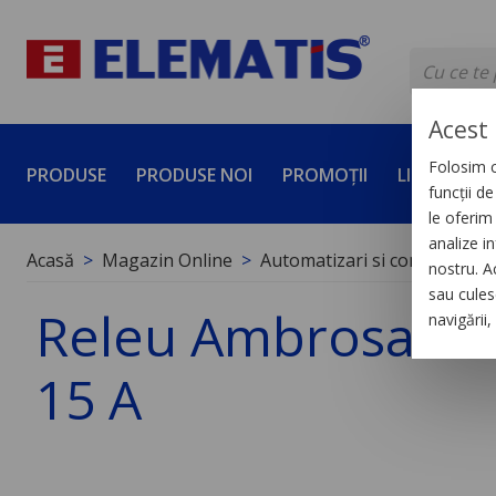
Acest 
Folosim c
PRODUSE
PRODUSE NOI
PROMOȚII
LICHIDĂRI 
funcții d
le oferim 
analize in
Acasă
Magazin Online
Automatizari si control indus
nostru. A
sau culese
Releu Ambrosabil d
navigării
15 A