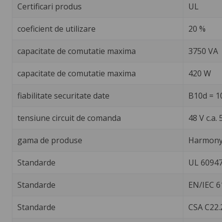
Certificari produs
UL
coeficient de utilizare
20 %
capacitate de comutatie maxima
3750 VA
capacitate de comutatie maxima
420 W
fiabilitate securitate date
B10d = 1
tensiune circuit de comanda
48 V c.a.
gama de produse
Harmony 
Standarde
UL 60947
Standarde
EN/IEC 6
Standarde
CSA C22.