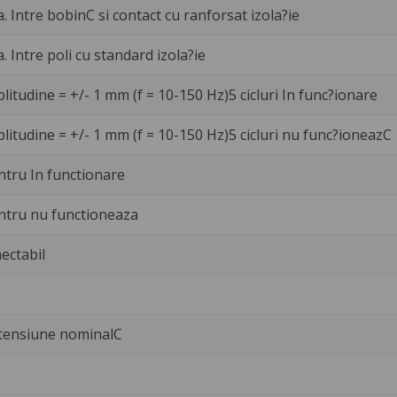
a. Intre bobinC si contact cu ranforsat izola?ie
a. Intre poli cu standard izola?ie
litudine = +/- 1 mm (f = 10-150 Hz)5 cicluri In func?ionare
litudine = +/- 1 mm (f = 10-150 Hz)5 cicluri nu func?ioneazC
ntru In functionare
ntru nu functioneaza
ectabil
 tensiune nominalC