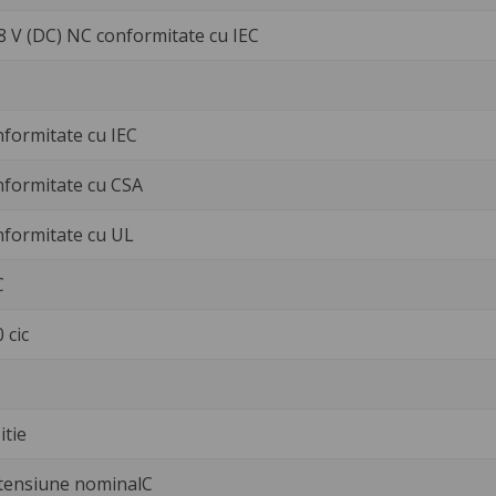
28 V (DC) NC conformitate cu IEC
nformitate cu IEC
nformitate cu CSA
nformitate cu UL
C
 cic
itie
 tensiune nominalC