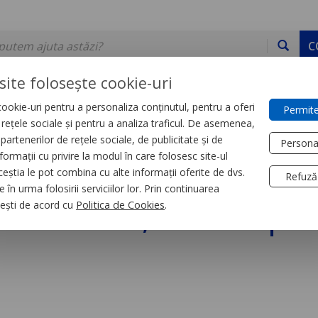
C
site folosește cookie-uri
ookie-uri pentru a personaliza conținutul, pentru a oferi
Permite
DE STOC
SERVICII
DEVINO PARTENER
CONTACT
e rețele sociale și pentru a analiza traficul. De asemenea,
partenerilor de rețele sociale, de publicitate și de
Persona
formații cu privire la modul în care folosesc site-ul
trial
Relee
ceștia le pot combina cu alte informații oferite de dvs.
Refuză
 în urma folosirii serviciilor lor. Prin continuarea
brosabil, Zelio Rpm, 
, ești de acord cu
Politica de Cookies
.