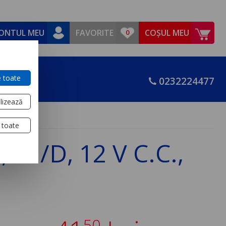
ONTUL MEU
FAVORITE
COȘUL MEU
 toate
0232224477
lizează
 toate
4 I/D, 12 V C.C.,
50