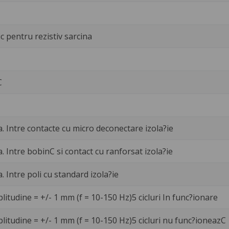
c pentru rezistiv sarcina
C
a. Intre contacte cu micro deconectare izola?ie
a. Intre bobinC si contact cu ranforsat izola?ie
a. Intre poli cu standard izola?ie
litudine = +/- 1 mm (f = 10-150 Hz)5 cicluri In func?ionare
litudine = +/- 1 mm (f = 10-150 Hz)5 cicluri nu func?ioneazC