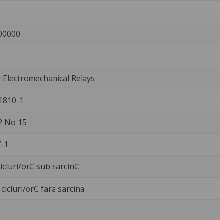
00000
Electromechanical Relays
1810-1
2 No 15
-1
icluri/orC sub sarcinC
cicluri/orC fara sarcina