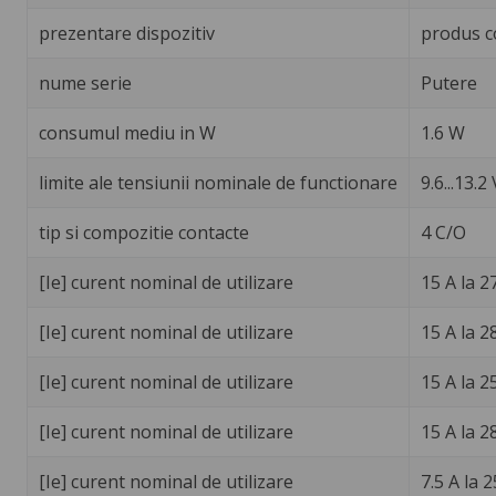
prezentare dispozitiv
produs c
nume serie
Putere
consumul mediu in W
1.6 W
limite ale tensiunii nominale de functionare
9.6...13.2 
tip si compozitie contacte
4 C/O
[Ie] curent nominal de utilizare
15 A la 2
[Ie] curent nominal de utilizare
15 A la 2
[Ie] curent nominal de utilizare
15 A la 2
[Ie] curent nominal de utilizare
15 A la 2
[Ie] curent nominal de utilizare
7.5 A la 