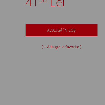
41
Lei
ADAUGĂ ÎN COȘ
[ + Adaugă la favorite ]