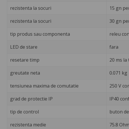
rezistenta la socuri
15 gn pe
rezistenta la socuri
30 gn pe
tip produs sau componenta
releu con
LED de stare
fara
resetare timp
20 ms la
greutate neta
0.071 kg
tensiunea maxima de comutatie
250 V co
grad de protectie IP
IP40 con
tip de control
buton de 
rezistenta medie
75.8 Ohm