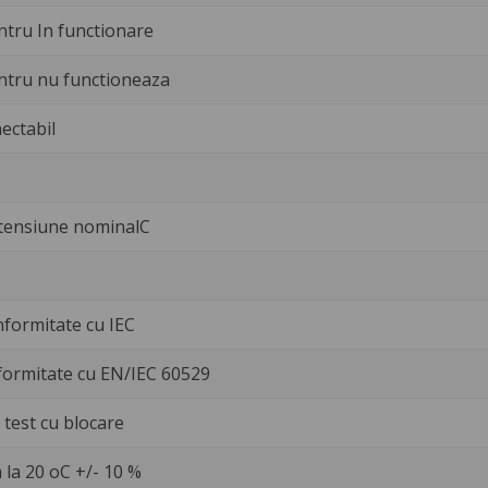
ntru In functionare
ntru nu functioneaza
ectabil
 tensiune nominalC
nformitate cu IEC
formitate cu EN/IEC 60529
test cu blocare
 la 20 oC +/- 10 %