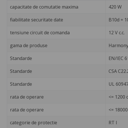
capacitate de comutatie maxima
420 W
fiabilitate securitate date
B10d = 1
tensiune circuit de comanda
12 V c.c.
gama de produse
Harmony 
Standarde
EN/IEC 6
Standarde
CSA C22.
Standarde
UL 60947
rata de operare
<= 1200 c
rata de operare
<= 18000 
categorie de protectie
RT I