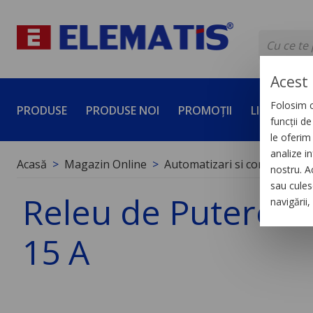
Acest 
Folosim c
PRODUSE
PRODUSE NOI
PROMOȚII
LICHIDĂRI 
funcții d
le oferim 
analize in
Acasă
Magazin Online
Automatizari si control indus
nostru. A
sau culese
Releu de Putere de
navigării
15 A