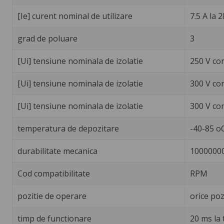
[Ie] curent nominal de utilizare
7.5 A la 
grad de poluare
3
[Ui] tensiune nominala de izolatie
250 V co
[Ui] tensiune nominala de izolatie
300 V co
[Ui] tensiune nominala de izolatie
300 V co
temperatura de depozitare
-40-85 o
durabilitate mecanica
10000000
Cod compatibilitate
RPM
pozitie de operare
orice poz
timp de functionare
20 ms la