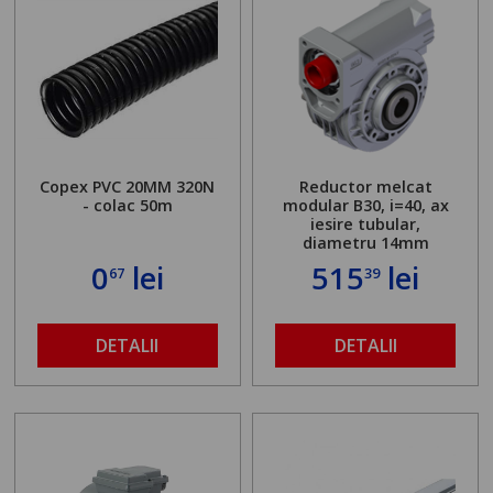
Copex PVC 20MM 320N
Reductor melcat
- colac 50m
modular B30, i=40, ax
iesire tubular,
diametru 14mm
0
lei
515
lei
67
39
DETALII
DETALII