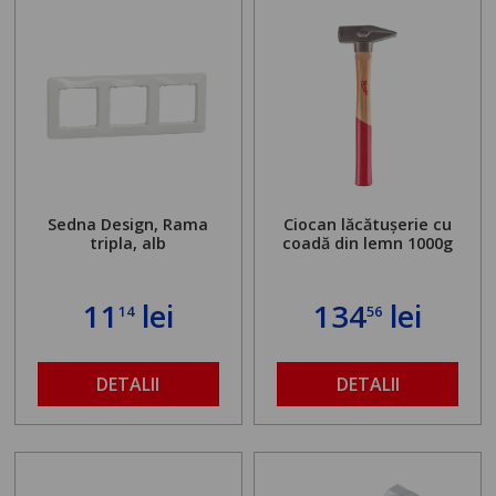
Sedna Design, Rama
Ciocan lăcătușerie cu
tripla, alb
coadă din lemn 1000g
11
lei
134
lei
14
56
DETALII
DETALII