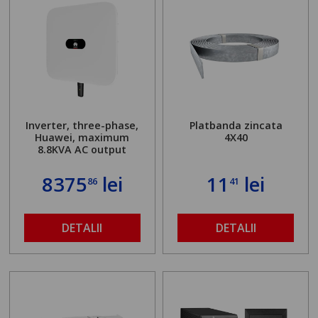
Inverter, three-phase,
Platbanda zincata
Huawei, maximum
4X40
8.8KVA AC output
8375
lei
11
lei
86
41
DETALII
DETALII