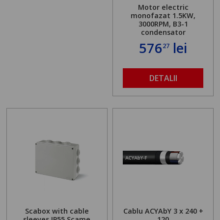
Motor electric
monofazat 1.5KW,
3000RPM, B3-1
condensator
576
lei
27
DETALII
Scabox with cable
Cablu ACYAbY 3 x 240 +
sleeves IP55 Scame
120