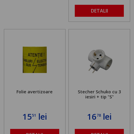
DETALII
Folie avertizoare
Stecher Schuko cu 3
iesiri + tip "S"
15
lei
16
lei
51
78