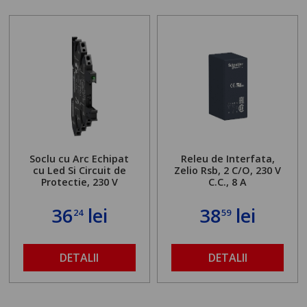
Soclu cu Arc Echipat
Releu de Interfata,
cu Led Si Circuit de
Zelio Rsb, 2 C/O, 230 V
Protectie, 230 V
C.C., 8 A
36
lei
38
lei
24
59
DETALII
DETALII