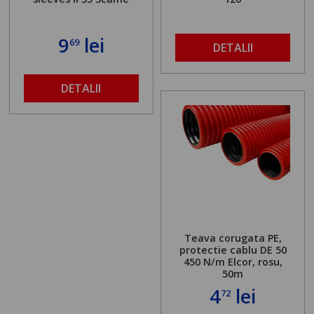
9
lei
69
DETALII
DETALII
Teava corugata PE,
protectie cablu DE 50
450 N/m Elcor, rosu,
50m
4
lei
72