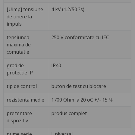
[Uimp] tensiune
4 kV (1.2/50 ?s)
de tinere la
impuls
tensiunea
250 V conformitate cu IEC
maxima de
comutatie
grad de
IP40
protectie IP
tip de control
buton de test cu blocare
rezistenta medie
1700 Ohm la 20 oC +/- 15 %
prezentare
produs complet
dispozitiv
nume serie
Universal