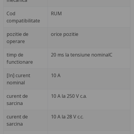
mecanica
Cod
RUM
compatibilitate
pozitie de
orice pozitie
operare
timp de
20 ms la tensiune nominalC
functionare
[In] curent
10 A
nominal
curent de
10 A la 250 V c.a.
sarcina
curent de
10 A la 28 V c.c.
sarcina