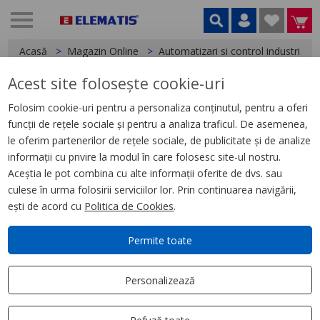
Acasă
Magazin Online
Automatizari si control industrial
Acest site folosește cookie-uri
< Relee
Folosim cookie-uri pentru a personaliza conținutul, pentru a oferi
funcții de rețele sociale și pentru a analiza traficul. De asemenea,
Releu Ambrosabil Universal,
le oferim partenerilor de rețele sociale, de publicitate și de analize
Zelio Rum, 2 C/O, 120 V Ca, 10 A
informații cu privire la modul în care folosesc site-ul nostru.
Aceștia le pot combina cu alte informații oferite de dvs. sau
culese în urma folosirii serviciilor lor. Prin continuarea navigării,
ești de acord cu
Politica de Cookies
.
Permite toate
Personalizează