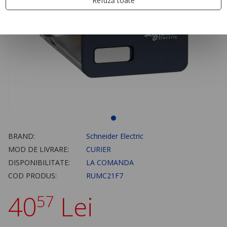
Refuză toate
BRAND:
Schneider Electric
MOD DE LIVRARE:
CURIER
DISPONIBILITATE:
LA COMANDA
COD PRODUS:
RUMC21F7
40
Lei
57