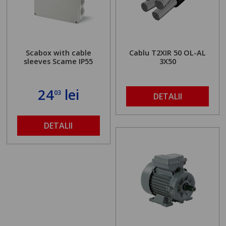
Scabox with cable
Cablu T2XIR 50 OL-AL
sleeves Scame IP55
3X50
24
lei
03
DETALII
DETALII