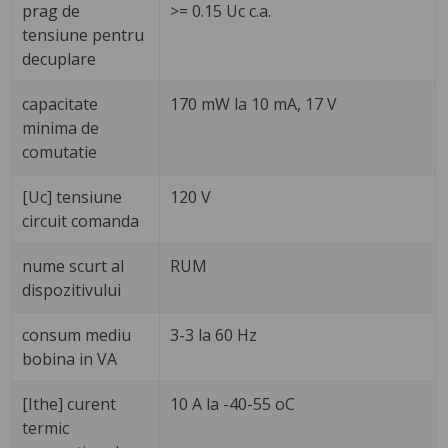
prag de
>= 0.15 Uc c.a.
tensiune pentru
decuplare
capacitate
170 mW la 10 mA, 17 V
minima de
comutatie
[Uc] tensiune
120 V
circuit comanda
nume scurt al
RUM
dispozitivului
consum mediu
3-3 la 60 Hz
bobina in VA
[Ithe] curent
10 A la -40-55 oC
termic