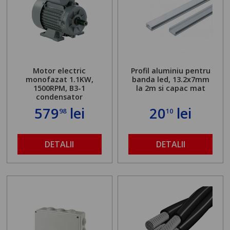
Motor electric
Profil aluminiu pentru
monofazat 1.1KW,
banda led, 13.2x7mm
1500RPM, B3-1
la 2m si capac mat
condensator
579
lei
20
lei
98
10
DETALII
DETALII