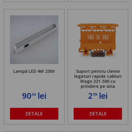
Lampă LED 4W 230V
Suport pentru cleme
legaturi rapide cabluri
Wago 221-500 cu
prindere pe sina
90
lei
2
lei
34
99
DETALII
DETALII