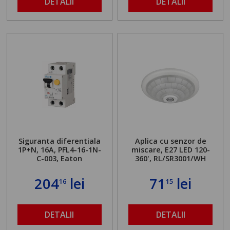
DETALII
DETALII
Siguranta diferentiala
Aplica cu senzor de
1P+N, 16A, PFL4-16-1N-
miscare, E27 LED 120-
C-003, Eaton
360', RL/SR3001/WH
204
lei
71
lei
16
15
DETALII
DETALII