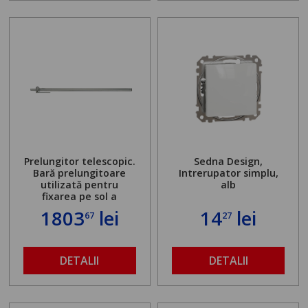
Prelungitor telescopic.
Sedna Design,
Bară prelungitoare
Intrerupator simplu,
utilizată pentru
alb
fixarea pe sol a
standului mașinii de
1803
lei
14
lei
67
27
găurit în locul
buloanelor de
ancorare. Greutate
maximă admisă de 500
DETALII
DETALII
kg și înălțime reglabilă
de la 1,8 la 2,9 m