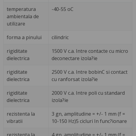
temperatura
-40-55 oC
ambientala de
utilizare
forma a pinului
cilindric
rigiditate
1500 V c.a. Intre contacte cu micro
dielectrica
deconectare izola?ie
rigiditate
2500 V c.a. Intre bobinC si contact
dielectrica
cu ranforsat izola?ie
rigiditate
2000 V c.a. Intre poli cu standard
dielectrica
izola?ie
rezistenta la
3 gn, amplitudine = +/- 1 mm (f =
vibratii
10-150 Hz)5 cicluri In func?ionare
rezistenta la
4 gn, amplitudine = +/- 1 mm (f =