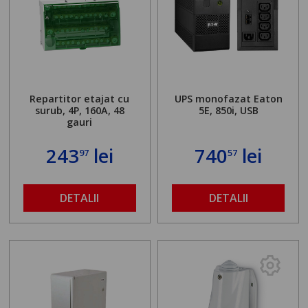
Repartitor etajat cu
UPS monofazat Eaton
surub, 4P, 160A, 48
5E, 850i, USB
gauri
243
lei
740
lei
97
57
DETALII
DETALII