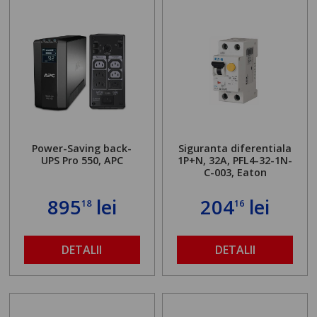
Power-Saving back-
Siguranta diferentiala
UPS Pro 550, APC
1P+N, 32A, PFL4-32-1N-
C-003, Eaton
895
lei
204
lei
18
16
DETALII
DETALII