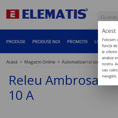
Acest 
Folosim c
PRODUSE
PRODUSE NOI
PROMOȚII
LICHIDĂRI 
funcții d
le oferim 
analize in
Acasă
Magazin Online
Automatizari si control indus
nostru. A
sau culese
Releu Ambrosabil U
navigării
10 A