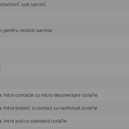
icluri/orC sub sarcinC
c pentru rezistiv sarcina
C
a. Intre contacte cu micro deconectare izola?ie
a. Intre bobinC si contact cu ranforsat izola?ie
a. Intre poli cu standard izola?ie