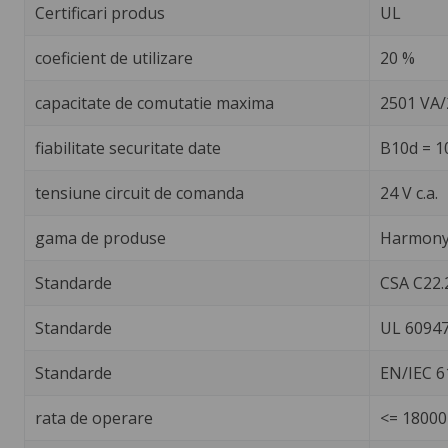
Certificari produs
UL
coeficient de utilizare
20 %
capacitate de comutatie maxima
2501 VA
fiabilitate securitate date
B10d = 1
tensiune circuit de comanda
24 V c.a.
gama de produse
Harmony 
Standarde
CSA C22.
Standarde
UL 60947
Standarde
EN/IEC 6
rata de operare
<= 18000 