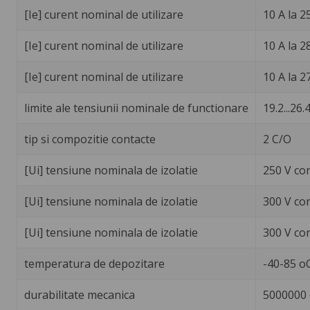
[Ie] curent nominal de utilizare
10 A la 2
[Ie] curent nominal de utilizare
10 A la 2
[Ie] curent nominal de utilizare
10 A la 2
limite ale tensiunii nominale de functionare
19.2...26.4
tip si compozitie contacte
2 C/O
[Ui] tensiune nominala de izolatie
250 V co
[Ui] tensiune nominala de izolatie
300 V co
[Ui] tensiune nominala de izolatie
300 V co
temperatura de depozitare
-40-85 o
durabilitate mecanica
5000000 