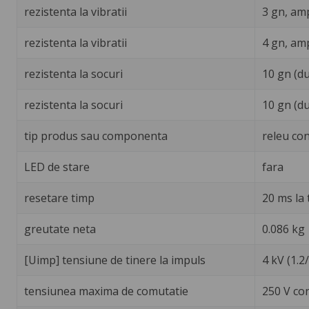
rezistenta la vibratii
3 gn, amp
rezistenta la vibratii
4 gn, amp
rezistenta la socuri
10 gn (d
rezistenta la socuri
10 gn (d
tip produs sau componenta
releu con
LED de stare
fara
resetare timp
20 ms la
greutate neta
0.086 kg
[Uimp] tensiune de tinere la impuls
4 kV (1.2
tensiunea maxima de comutatie
250 V co