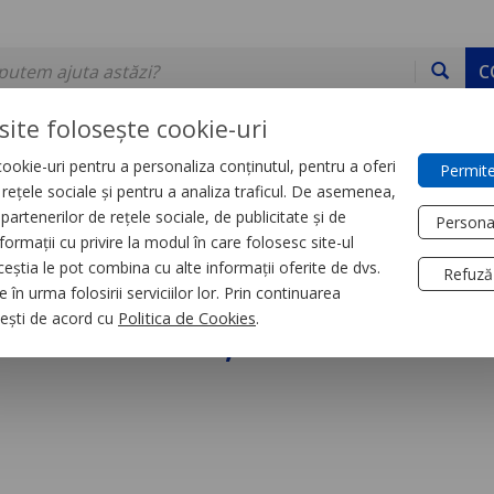
C
site folosește cookie-uri
ookie-uri pentru a personaliza conținutul, pentru a oferi
Permite
DE STOC
SERVICII
DEVINO PARTENER
CONTACT
e rețele sociale și pentru a analiza traficul. De asemenea,
partenerilor de rețele sociale, de publicitate și de
Persona
formații cu privire la modul în care folosesc site-ul
trial
Relee
ceștia le pot combina cu alte informații oferite de dvs.
Refuză
 în urma folosirii serviciilor lor. Prin continuarea
niversal, Zelio Rum,
, ești de acord cu
Politica de Cookies
.