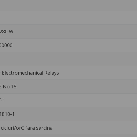
/280 W
00000
Electromechanical Relays
2 No 15
-1
1810-1
cicluri/orC fara sarcina