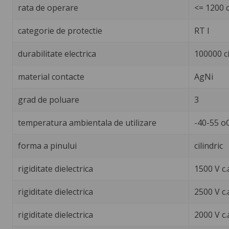
rata de operare
<= 1200 c
categorie de protectie
RT I
durabilitate electrica
100000 ci
material contacte
AgNi
grad de poluare
3
temperatura ambientala de utilizare
-40-55 o
forma a pinului
cilindric
rigiditate dielectrica
1500 V c.
rigiditate dielectrica
2500 V c.
rigiditate dielectrica
2000 V c.