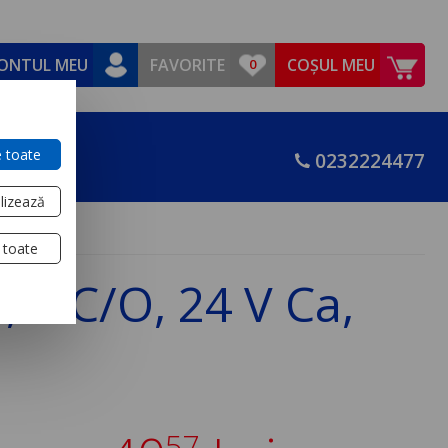
ONTUL MEU
FAVORITE
COȘUL MEU
 toate
0232224477
lizează
 toate
 2 C/O, 24 V Ca,
57