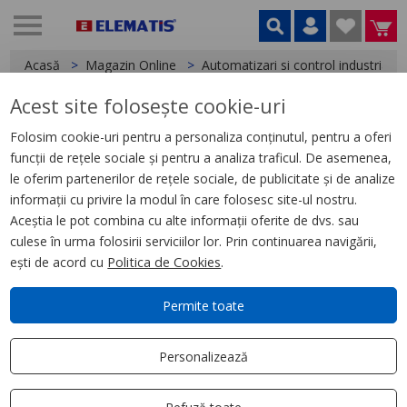
Acasă
Magazin Online
Automatizari si control industrial
Acest site folosește cookie-uri
< Relee
Folosim cookie-uri pentru a personaliza conținutul, pentru a oferi
funcții de rețele sociale și pentru a analiza traficul. De asemenea,
Releu Ambrosabil Universal,
le oferim partenerilor de rețele sociale, de publicitate și de analize
Zelio Rum, 3 C/O, 12 V Cc, 10 A,
informații cu privire la modul în care folosesc site-ul nostru.
cu Led
Aceștia le pot combina cu alte informații oferite de dvs. sau
culese în urma folosirii serviciilor lor. Prin continuarea navigării,
ești de acord cu
Politica de Cookies
.
Permite toate
Personalizează