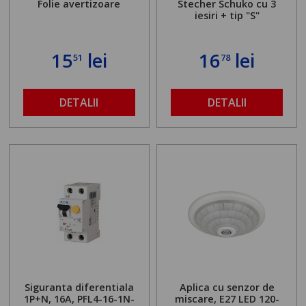
Folie avertizoare
Stecher Schuko cu 3
iesiri + tip "S"
15
lei
16
lei
51
78
DETALII
DETALII
Siguranta diferentiala
Aplica cu senzor de
1P+N, 16A, PFL4-16-1N-
miscare, E27 LED 120-