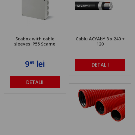
Scabox with cable
Cablu ACYAbY 3 x 240 +
sleeves IP55 Scame
120
9
lei
69
DETALII
DETALII