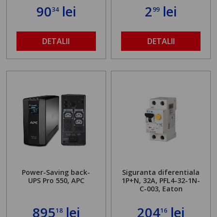
90
lei
2
lei
34
99
DETALII
DETALII
Power-Saving back-
Siguranta diferentiala
UPS Pro 550, APC
1P+N, 32A, PFL4-32-1N-
C-003, Eaton
895
lei
204
lei
18
16