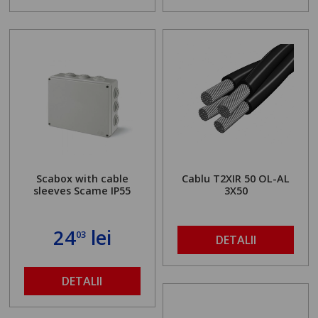
Scabox with cable
Cablu T2XIR 50 OL-AL
sleeves Scame IP55
3X50
24
lei
03
DETALII
DETALII