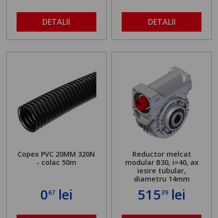
DETALII
DETALII
Copex PVC 20MM 320N
Reductor melcat
- colac 50m
modular B30, i=40, ax
iesire tubular,
diametru 14mm
0
lei
515
lei
67
39