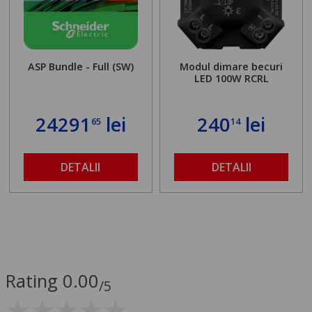
ASP Bundle - Full (SW)
Modul dimare becuri
LED 100W RCRL
24291
lei
240
lei
65
14
DETALII
DETALII
Rating 0.00
/5