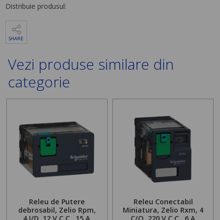
Distribuie produsul:
SHARE
Vezi produse similare din
categorie
Releu de Putere
Releu Conectabil
debrosabil, Zelio Rpm,
Miniatura, Zelio Rxm, 4
4 I/D, 12 V C.C., 15 A
C/O, 220 V C.C., 6 A