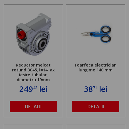
Reductor melcat
Foarfeca electrician
rotund B045, i=14, ax
lungime 140 mm
iesire tubular,
diametru 19mm
249
lei
38
lei
42
71
DETALII
DETALII