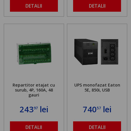
DETALII
DETALII
Repartitor etajat cu
UPS monofazat Eaton
surub, 4P, 160A, 48
5E, 850i, USB
gauri
243
lei
740
lei
97
57
DETALII
DETALII