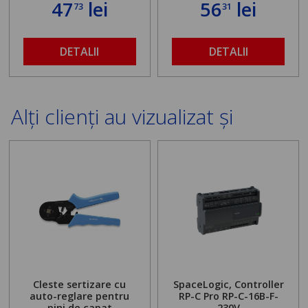
47
lei
56
lei
73
31
DETALII
DETALII
Alți clienți au vizualizat și
Cleste sertizare cu
SpaceLogic, Controller
auto-reglare pentru
RP-C Pro RP-C-16B-F-
pini de capat
230V