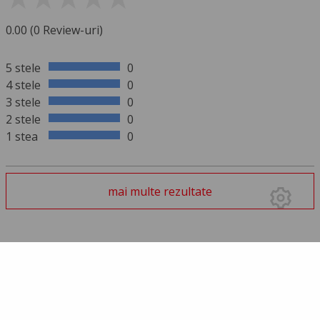
0.00 (0 Review-uri)
5 stele
0
4 stele
0
3 stele
0
2 stele
0
1 stea
0
mai multe rezultate
SCRIE UN REVIEW
Trebuie să te autentifici pentru a trimite un