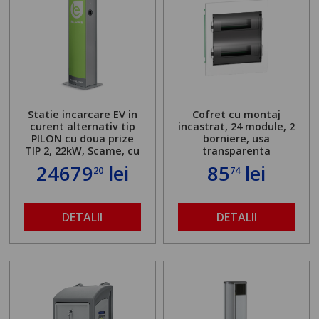
Statie incarcare EV in
Cofret cu montaj
curent alternativ tip
incastrat, 24 module, 2
PILON cu doua prize
borniere, usa
TIP 2, 22kW, Scame, cu
transparenta
server local
24679
lei
85
lei
20
74
DETALII
DETALII