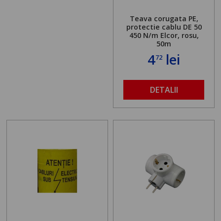
Teava corugata PE,
protectie cablu DE 50
450 N/m Elcor, rosu,
50m
4
lei
72
DETALII