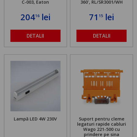
C-003, Eaton
360', RL/SR3001/WH
204
lei
71
lei
16
15
DETALII
DETALII
Lampă LED 4W 230V
Suport pentru cleme
legaturi rapide cabluri
Wago 221-500 cu
prindere pe sina