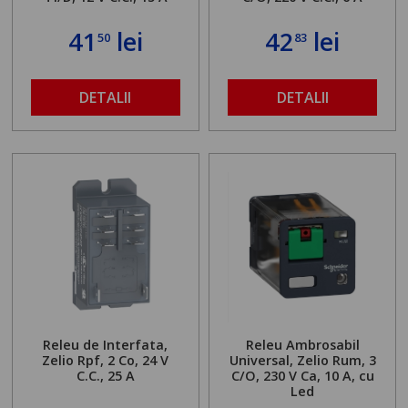
41
lei
42
lei
50
83
DETALII
DETALII
Releu de Interfata,
Releu Ambrosabil
Zelio Rpf, 2 Co, 24 V
Universal, Zelio Rum, 3
C.C., 25 A
C/O, 230 V Ca, 10 A, cu
Led