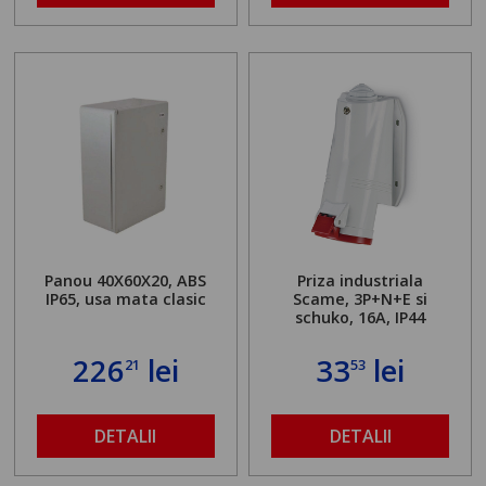
Panou 40X60X20, ABS
Priza industriala
IP65, usa mata clasic
Scame, 3P+N+E si
schuko, 16A, IP44
226
lei
33
lei
21
53
DETALII
DETALII