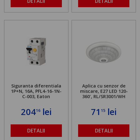
DETALII
DETALII
Siguranta diferentiala
Aplica cu senzor de
1P+N, 16A, PFL4-16-1N-
miscare, E27 LED 120-
C-003, Eaton
360', RL/SR3001/WH
204
lei
71
lei
16
15
DETALII
DETALII