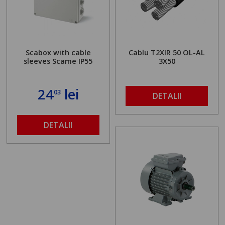
Scabox with cable
Cablu T2XIR 50 OL-AL
sleeves Scame IP55
3X50
24
lei
03
DETALII
DETALII