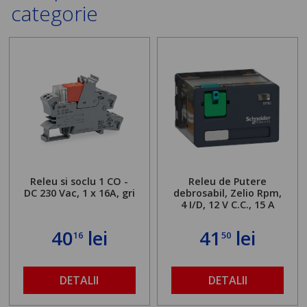
categorie
Releu si soclu 1 CO -
Releu de Putere
DC 230 Vac, 1 x 16A, gri
debrosabil, Zelio Rpm,
4 I/D, 12 V C.C., 15 A
40
lei
41
lei
16
50
DETALII
DETALII