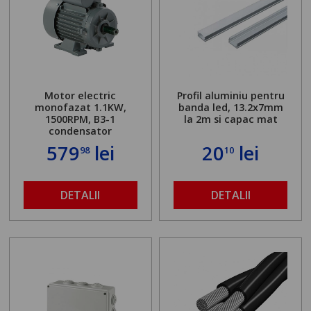
Motor electric
Profil aluminiu pentru
monofazat 1.1KW,
banda led, 13.2x7mm
1500RPM, B3-1
la 2m si capac mat
condensator
579
lei
20
lei
98
10
DETALII
DETALII