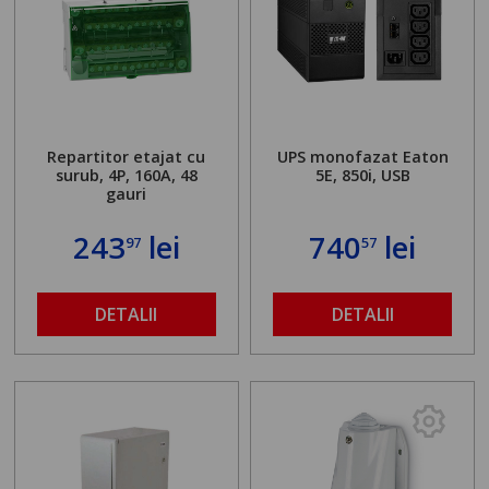
Repartitor etajat cu
UPS monofazat Eaton
surub, 4P, 160A, 48
5E, 850i, USB
gauri
243
lei
740
lei
97
57
DETALII
DETALII