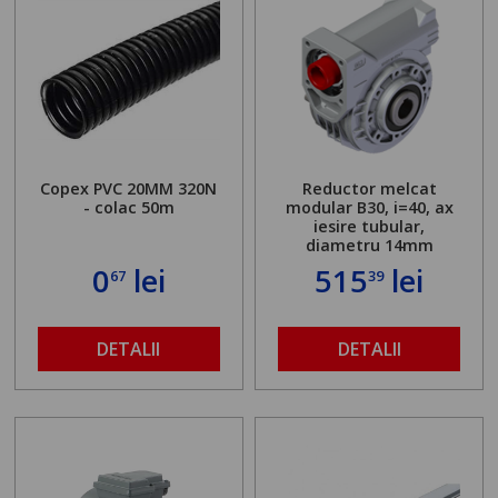
Copex PVC 20MM 320N
Reductor melcat
- colac 50m
modular B30, i=40, ax
iesire tubular,
diametru 14mm
0
lei
515
lei
67
39
DETALII
DETALII