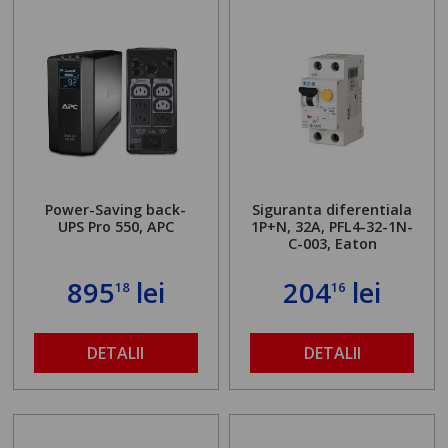
Power-Saving back-
Siguranta diferentiala
UPS Pro 550, APC
1P+N, 32A, PFL4-32-1N-
C-003, Eaton
895
lei
204
lei
18
16
DETALII
DETALII