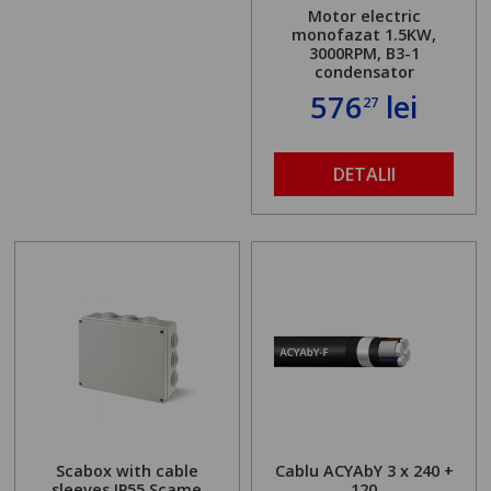
Motor electric
monofazat 1.5KW,
3000RPM, B3-1
condensator
576
lei
27
DETALII
Scabox with cable
Cablu ACYAbY 3 x 240 +
sleeves IP55 Scame
120