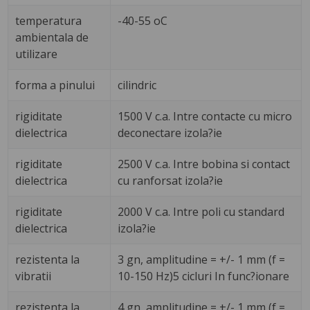
temperatura
-40-55 oC
ambientala de
utilizare
forma a pinului
cilindric
rigiditate
1500 V c.a. Intre contacte cu micro
dielectrica
deconectare izola?ie
rigiditate
2500 V c.a. Intre bobina si contact
dielectrica
cu ranforsat izola?ie
rigiditate
2000 V c.a. Intre poli cu standard
dielectrica
izola?ie
rezistenta la
3 gn, amplitudine = +/- 1 mm (f =
vibratii
10-150 Hz)5 cicluri In func?ionare
rezistenta la
4 gn, amplitudine = +/- 1 mm (f =