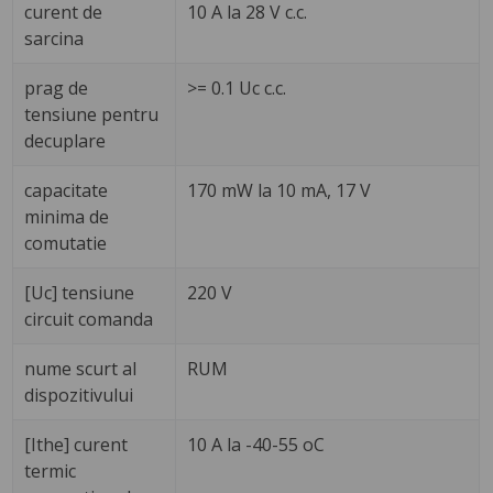
curent de
10 A la 28 V c.c.
sarcina
prag de
>= 0.1 Uc c.c.
tensiune pentru
decuplare
capacitate
170 mW la 10 mA, 17 V
minima de
comutatie
[Uc] tensiune
220 V
circuit comanda
nume scurt al
RUM
dispozitivului
[Ithe] curent
10 A la -40-55 oC
termic