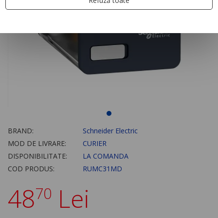
Refuză toate
BRAND:
Schneider Electric
MOD DE LIVRARE:
CURIER
DISPONIBILITATE:
LA COMANDA
COD PRODUS:
RUMC31MD
48
Lei
70