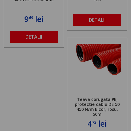
9
lei
69
DETALII
DETALII
Teava corugata PE,
protectie cablu DE 50
450 N/m Elcor, rosu,
50m
4
lei
72