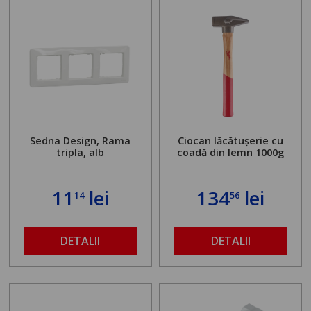
Sedna Design, Rama
Ciocan lăcătușerie cu
tripla, alb
coadă din lemn 1000g
11
lei
134
lei
14
56
DETALII
DETALII