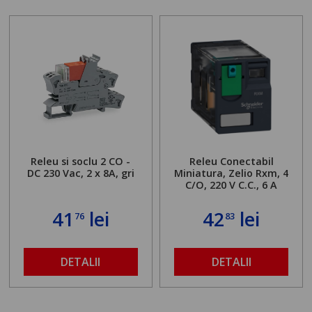
Releu si soclu 2 CO -
Releu Conectabil
DC 230 Vac, 2 x 8A, gri
Miniatura, Zelio Rxm, 4
C/O, 220 V C.C., 6 A
41
lei
42
lei
76
83
DETALII
DETALII