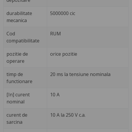
depozitare
durabilitate
5000000 cic
mecanica
Cod
RUM
compatibilitate
pozitie de
orice pozitie
operare
timp de
20 ms la tensiune nominala
functionare
[In] curent
10 A
nominal
curent de
10 A la 250 V c.a.
sarcina