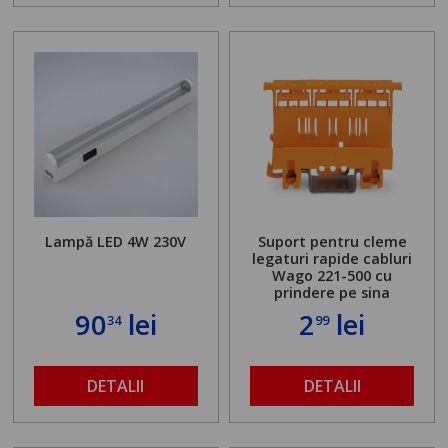
Lampă LED 4W 230V
Suport pentru cleme
legaturi rapide cabluri
Wago 221-500 cu
prindere pe sina
90
lei
2
lei
34
99
DETALII
DETALII