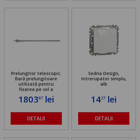
Prelungitor telescopic.
Sedna Design,
Bară prelungitoare
Intrerupator simplu,
utilizată pentru
alb
fixarea pe sol a
standului mașinii de
1803
lei
14
lei
67
27
găurit în locul
buloanelor de
ancorare. Greutate
maximă admisă de 500
DETALII
DETALII
kg și înălțime reglabilă
de la 1,8 la 2,9 m