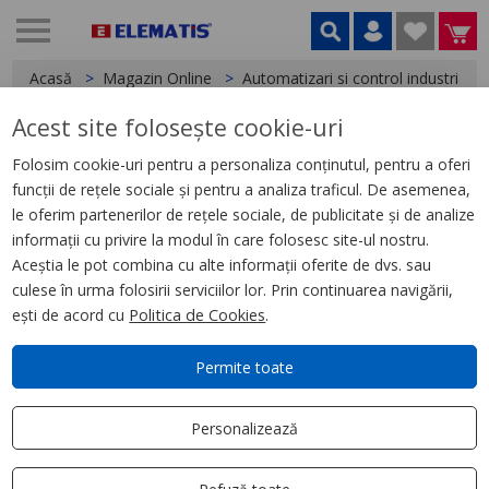
Acasă
Magazin Online
Automatizari si control industrial
Acest site folosește cookie-uri
< Relee
Folosim cookie-uri pentru a personaliza conținutul, pentru a oferi
funcții de rețele sociale și pentru a analiza traficul. De asemenea,
Releu Ambrosabil Universal,
le oferim partenerilor de rețele sociale, de publicitate și de analize
Zelio Rum, 3 C/O, 220 V Cc, 10 A
informații cu privire la modul în care folosesc site-ul nostru.
Aceștia le pot combina cu alte informații oferite de dvs. sau
culese în urma folosirii serviciilor lor. Prin continuarea navigării,
ești de acord cu
Politica de Cookies
.
Permite toate
Personalizează