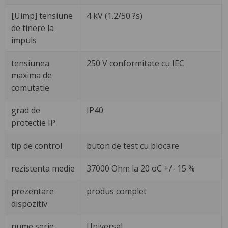
[Uimp] tensiune
4 kV (1.2/50 ?s)
de tinere la
impuls
tensiunea
250 V conformitate cu IEC
maxima de
comutatie
grad de
IP40
protectie IP
tip de control
buton de test cu blocare
rezistenta medie
37000 Ohm la 20 oC +/- 15 %
prezentare
produs complet
dispozitiv
nume serie
Universal