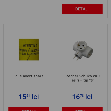
DETALII
Folie avertizoare
Stecher Schuko cu 3
iesiri + tip "S"
15
lei
16
lei
51
78