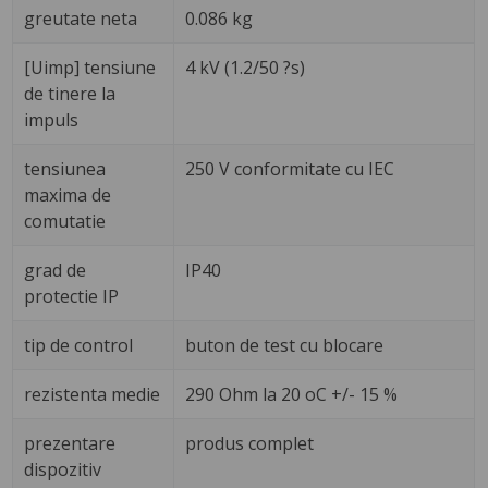
greutate neta
0.086 kg
[Uimp] tensiune
4 kV (1.2/50 ?s)
de tinere la
impuls
tensiunea
250 V conformitate cu IEC
maxima de
comutatie
grad de
IP40
protectie IP
tip de control
buton de test cu blocare
rezistenta medie
290 Ohm la 20 oC +/- 15 %
prezentare
produs complet
dispozitiv