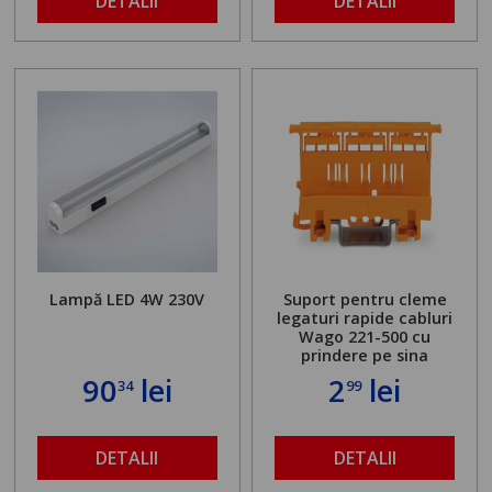
DETALII
DETALII
Lampă LED 4W 230V
Suport pentru cleme
legaturi rapide cabluri
Wago 221-500 cu
prindere pe sina
90
lei
2
lei
34
99
DETALII
DETALII