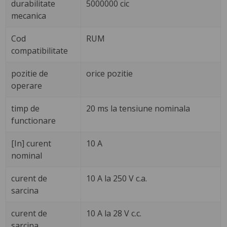
durabilitate
5000000 cic
mecanica
Cod
RUM
compatibilitate
pozitie de
orice pozitie
operare
timp de
20 ms la tensiune nominala
functionare
[In] curent
10 A
nominal
curent de
10 A la 250 V c.a.
sarcina
curent de
10 A la 28 V c.c.
sarcina