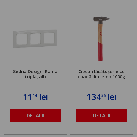
Sedna Design, Rama
Ciocan lăcătușerie cu
tripla, alb
coadă din lemn 1000g
11
lei
134
lei
14
56
DETALII
DETALII