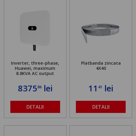
Inverter, three-phase,
Platbanda zincata
Huawei, maximum
4X40
8.8KVA AC output
8375
lei
11
lei
86
41
DETALII
DETALII