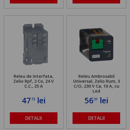
Releu de Interfata,
Releu Ambrosabil
Zelio Rpf, 2 Co, 24 V
Universal, Zelio Rum, 3
C.C., 25 A
C/O, 230 V Ca, 10 A, cu
Led
47
lei
56
lei
73
31
DETALII
DETALII