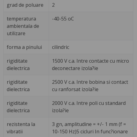
grad de poluare
2
temperatura
-40-55 oC
ambientala de
utilizare
forma a pinului
cilindric
rigiditate
1500 V c.a. Intre contacte cu micro
dielectrica
deconectare izola?ie
rigiditate
2500 V c.a. Intre bobina si contact
dielectrica
cu ranforsat izola?ie
rigiditate
2000 V c.a. Intre poli cu standard
dielectrica
izola?ie
rezistenta la
3 gn, amplitudine = +/- 1 mm (f =
vibratii
10-150 Hz)5 cicluri In func?ionare