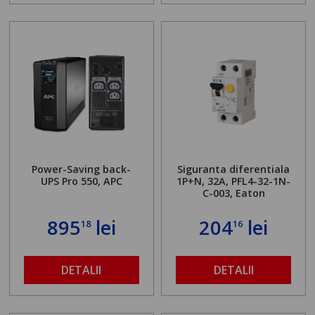
Power-Saving back-
Siguranta diferentiala
UPS Pro 550, APC
1P+N, 32A, PFL4-32-1N-
C-003, Eaton
895
lei
204
lei
18
16
DETALII
DETALII