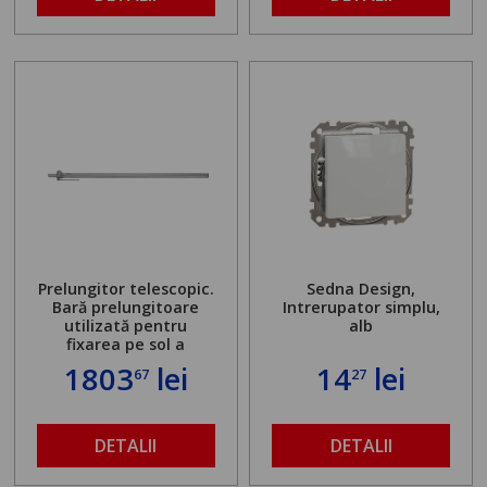
Prelungitor telescopic.
Sedna Design,
Bară prelungitoare
Intrerupator simplu,
utilizată pentru
alb
fixarea pe sol a
standului mașinii de
1803
lei
14
lei
67
27
găurit în locul
buloanelor de
ancorare. Greutate
maximă admisă de 500
DETALII
DETALII
kg și înălțime reglabilă
de la 1,8 la 2,9 m