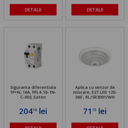
DETALII
DETALII
Siguranta diferentiala
Aplica cu senzor de
1P+N, 16A, PFL4-16-1N-
miscare, E27 LED 120-
C-003, Eaton
360', RL/SR3001/WH
204
lei
71
lei
16
15