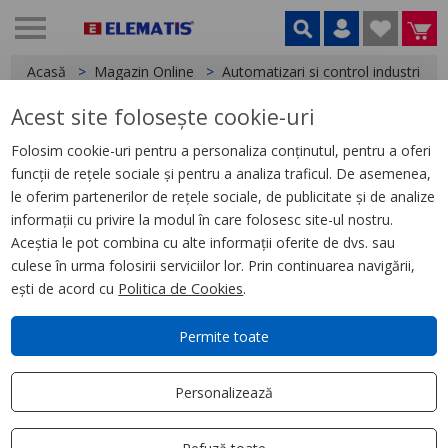
Acasă
Magazin Online
Automatizari si control industrial
Acest site folosește cookie-uri
< Relee
Folosim cookie-uri pentru a personaliza conținutul, pentru a oferi
funcții de rețele sociale și pentru a analiza traficul. De asemenea,
Releu Ambrosabil Universal,
le oferim partenerilor de rețele sociale, de publicitate și de analize
Zelio Rum, 3 C/O, 48 V Ca, 10 A,
informații cu privire la modul în care folosesc site-ul nostru.
cu Led
Aceștia le pot combina cu alte informații oferite de dvs. sau
culese în urma folosirii serviciilor lor. Prin continuarea navigării,
ești de acord cu
Politica de Cookies
.
Permite toate
Personalizează