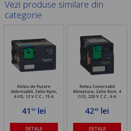
Vezi produse similare din
categorie
Releu de Putere
Releu Conectabil
debrosabil, Zelio Rpm,
Miniatura, Zelio Rxm, 4
4 I/D, 12 V C.C., 15 A
C/O, 220 V C.C., 6 A
41
lei
42
lei
50
83
DETALII
DETALII