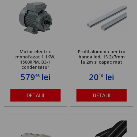
Motor electric
Profil aluminiu pentru
monofazat 1.1KW,
banda led, 13.2x7mm
1500RPM, B3-1
la 2m si capac mat
condensator
579
lei
20
lei
98
10
DETALII
DETALII