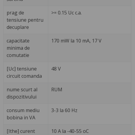
prag de
>= 0.15 Uc c.a.
tensiune pentru
decuplare
capacitate
170 mW la 10 mA, 17 V
minima de
comutatie
[Uc] tensiune
48 V
circuit comanda
nume scurt al
RUM
dispozitivului
consum mediu
3-3 la 60 Hz
bobina in VA
[Ithe] curent
10 A la -40-55 oC