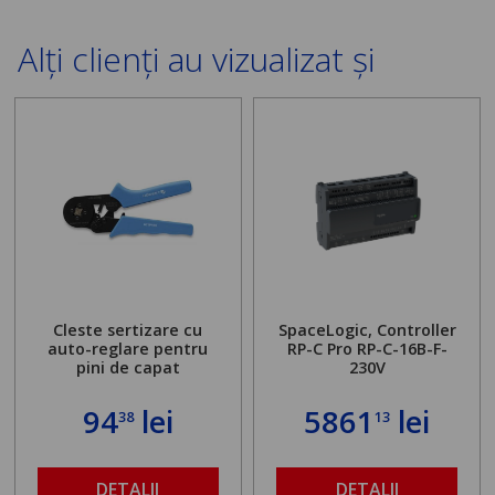
Alți clienți au vizualizat și
Cleste sertizare cu
SpaceLogic, Controller
auto-reglare pentru
RP-C Pro RP-C-16B-F-
pini de capat
230V
94
lei
5861
lei
38
13
DETALII
DETALII