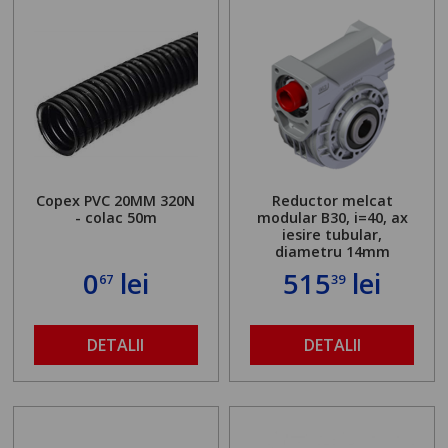
Copex PVC 20MM 320N
Reductor melcat
- colac 50m
modular B30, i=40, ax
iesire tubular,
diametru 14mm
0
lei
515
lei
67
39
DETALII
DETALII