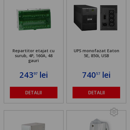
Repartitor etajat cu
UPS monofazat Eaton
surub, 4P, 160A, 48
5E, 850i, USB
gauri
243
lei
740
lei
97
57
DETALII
DETALII