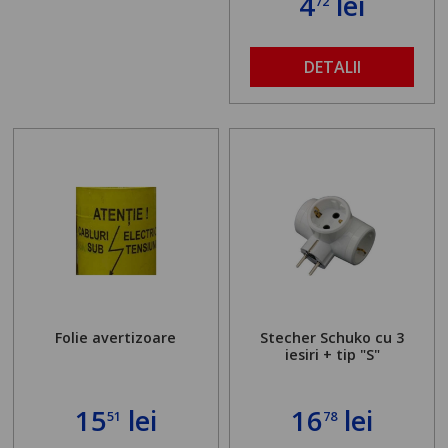
4
lei
72
DETALII
Folie avertizoare
Stecher Schuko cu 3
iesiri + tip "S"
15
lei
16
lei
51
78