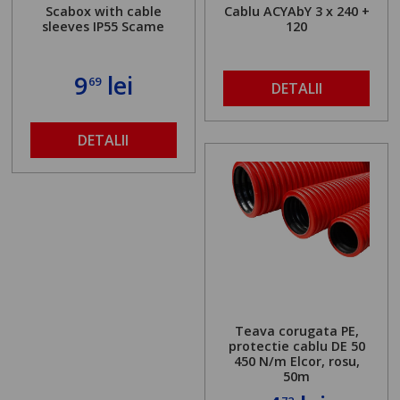
Scabox with cable
Cablu ACYAbY 3 x 240 +
sleeves IP55 Scame
120
9
lei
69
DETALII
DETALII
Teava corugata PE,
protectie cablu DE 50
450 N/m Elcor, rosu,
50m