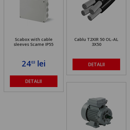
Scabox with cable
Cablu T2XIR 50 OL-AL
sleeves Scame IP55
3X50
24
lei
03
DETALII
DETALII