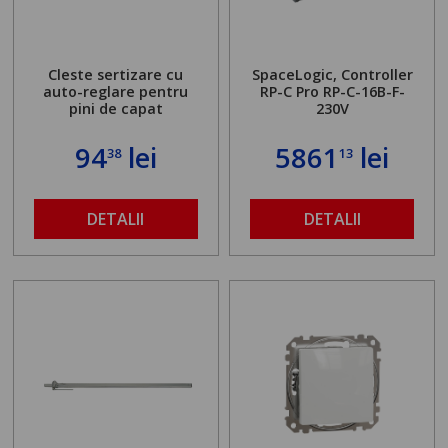
Cleste sertizare cu
SpaceLogic, Controller
auto-reglare pentru
RP-C Pro RP-C-16B-F-
pini de capat
230V
94
lei
5861
lei
38
13
DETALII
DETALII