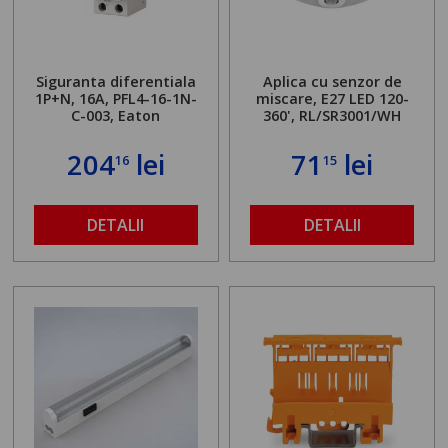
Siguranta diferentiala
Aplica cu senzor de
1P+N, 16A, PFL4-16-1N-
miscare, E27 LED 120-
C-003, Eaton
360', RL/SR3001/WH
204
lei
71
lei
16
15
DETALII
DETALII