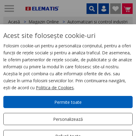
Acasă
Magazin Online
Automatizari si control industrial
Acest site folosește cookie-uri
< Relee
Folosim cookie-uri pentru a personaliza conținutul, pentru a oferi
funcții de rețele sociale și pentru a analiza traficul. De asemenea,
Releu Conectabil Miniatura,
le oferim partenerilor de rețele sociale, de publicitate și de analize
Zelio Rxm, 2 C/O, 24 V C.C., 12
informații cu privire la modul în care folosesc site-ul nostru.
A, cu Led
Aceștia le pot combina cu alte informații oferite de dvs. sau
culese în urma folosirii serviciilor lor. Prin continuarea navigării,
ești de acord cu
Politica de Cookies
.
Permite toate
Personalizează