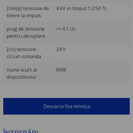
[Uimp] tensiune de
4 kV in timpul 1.2/50 ?s
tinere la impuls
prag de tensiune
>= 0.1 Uc
pentru decuplare
[Uc] tensiune
24 V
circuit comanda
nume scurt al
RXM
dispozitivului
Descarca fisa tehnica
ÎNTREBĂRI