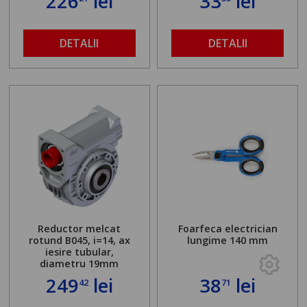
226
lei
33
lei
DETALII
DETALII
Reductor melcat
Foarfeca electrician
rotund B045, i=14, ax
lungime 140 mm
iesire tubular,
diametru 19mm
249
lei
38
lei
42
71