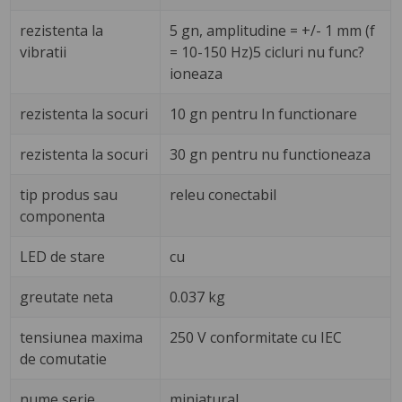
rezistenta la
5 gn, amplitudine = +/- 1 mm (f
vibratii
= 10-150 Hz)5 cicluri nu func?
ioneaza
rezistenta la socuri
10 gn pentru In functionare
rezistenta la socuri
30 gn pentru nu functioneaza
tip produs sau
releu conectabil
componenta
LED de stare
cu
greutate neta
0.037 kg
tensiunea maxima
250 V conformitate cu IEC
de comutatie
nume serie
miniatural