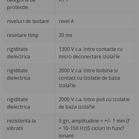
protectie
niveluri de testare
nivel A
resetare timp
20 ms
rigiditate
1300 V c.a. Intre contacte cu
dielectrica
micro deconectare izola?ie
rigiditate
2000 V c.a. Intre bobina si
dielectrica
contact cu Izolatie de baza
izola?ie
rigiditate
2000 V c.a. Intre poli cu Izolatie
dielectrica
de baza izola?ie
rezistenta la
3 gn, amplitudine = +/- 1 mm (f
vibratii
= 10-150 Hz)5 cicluri In func?
ionare