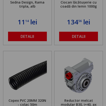
Sedna Design, Rama
Ciocan lăcătușerie cu
tripla, alb
coadă din lemn 1000g
11
lei
134
lei
14
56
DETALII
DETALII
Copex PVC 20MM 320N
Reductor melcat
- colac 50m
modular B30, i=40, ax