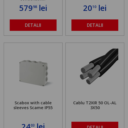
579
lei
20
lei
98
10
DETALII
DETALII
Scabox with cable
Cablu T2XIR 50 OL-AL
sleeves Scame IP55
3X50
24
lei
03
DETALII