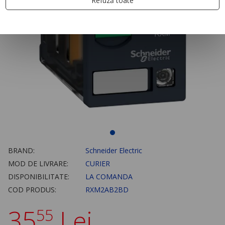
Refuză toate
BRAND:
Schneider Electric
MOD DE LIVRARE:
CURIER
DISPONIBILITATE:
LA COMANDA
COD PRODUS:
RXM2AB2BD
35
Lei
55