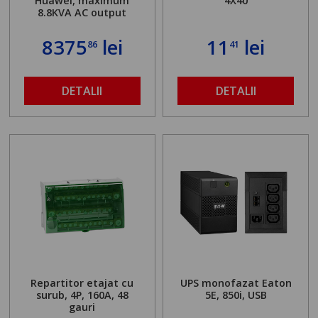
Huawei, maximum
4X40
8.8KVA AC output
8375
lei
11
lei
86
41
DETALII
DETALII
Repartitor etajat cu
UPS monofazat Eaton
surub, 4P, 160A, 48
5E, 850i, USB
gauri