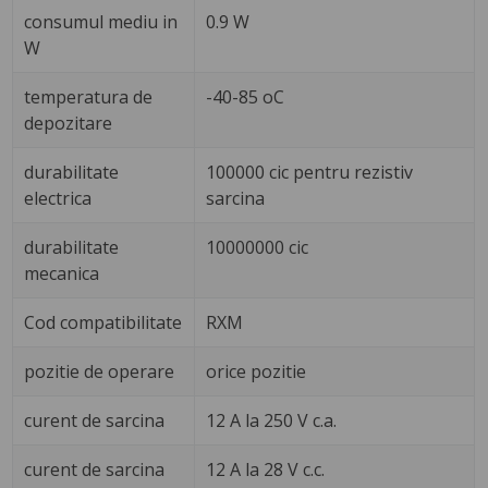
consumul mediu in
0.9 W
W
temperatura de
-40-85 oC
depozitare
durabilitate
100000 cic pentru rezistiv
electrica
sarcina
durabilitate
10000000 cic
mecanica
Cod compatibilitate
RXM
pozitie de operare
orice pozitie
curent de sarcina
12 A la 250 V c.a.
curent de sarcina
12 A la 28 V c.c.