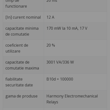
timp de
20 ms
functionare
[In] curent nominal
12 A
capacitate minima
170 mW la 10 mA, 17 V
de comutatie
coeficient de
20 %
utilizare
capacitate de
3001 VA/336 W
comutatie maxima
fiabilitate
B10d = 100000
securitate date
gama de produse
Harmony Electromechanical
Relays