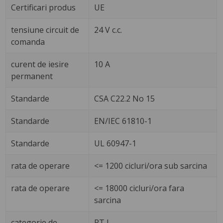
Certificari produs
UE
tensiune circuit de
24 V c.c.
comanda
curent de iesire
10 A
permanent
Standarde
CSA C22.2 No 15
Standarde
EN/IEC 61810-1
Standarde
UL 60947-1
rata de operare
<= 1200 cicluri/ora sub sarcina
rata de operare
<= 18000 cicluri/ora fara
sarcina
categorie de
RT I