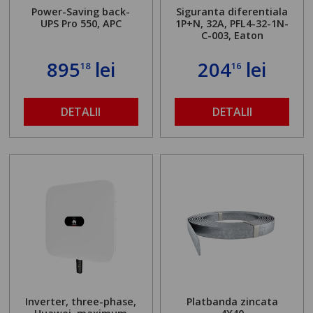
Power-Saving back-
Siguranta diferentiala
UPS Pro 550, APC
1P+N, 32A, PFL4-32-1N-
C-003, Eaton
895
lei
204
lei
18
16
DETALII
DETALII
Inverter, three-phase,
Platbanda zincata