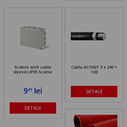
Scabox with cable
Cablu ACYAbY 3 x 240 +
sleeves IP55 Scame
120
9
lei
69
DETALII
DETALII