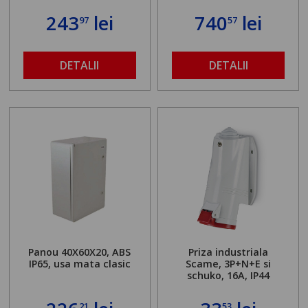
243
lei
740
lei
97
57
DETALII
DETALII
Panou 40X60X20, ABS
Priza industriala
IP65, usa mata clasic
Scame, 3P+N+E si
schuko, 16A, IP44
21
53