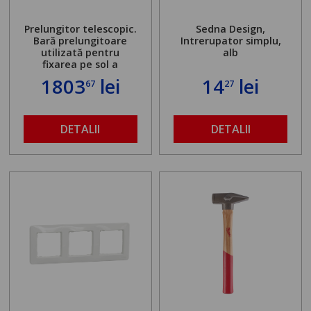
Prelungitor telescopic.
Sedna Design,
Bară prelungitoare
Intrerupator simplu,
utilizată pentru
alb
fixarea pe sol a
standului mașinii de
1803
lei
14
lei
67
27
găurit în locul
buloanelor de
ancorare. Greutate
maximă admisă de 500
DETALII
DETALII
kg și înălțime reglabilă
de la 1,8 la 2,9 m