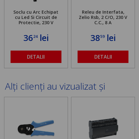
Soclu cu Arc Echipat
Releu de Interfata,
cu Led Si Circuit de
Zelio Rsb, 2 C/O, 230 V
Protectie, 230 V
C.C., 8 A
36
lei
38
lei
24
59
DETALII
DETALII
Alți clienți au vizualizat și