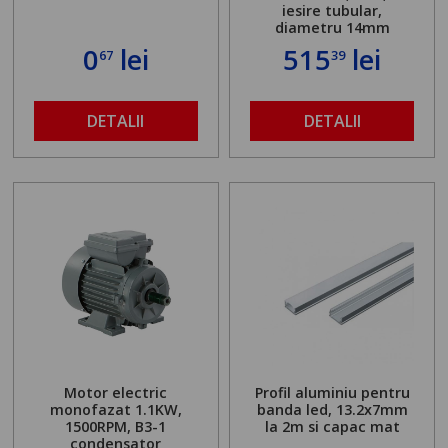
iesire tubular,
diametru 14mm
0
lei
515
lei
67
39
DETALII
DETALII
Motor electric
Profil aluminiu pentru
monofazat 1.1KW,
banda led, 13.2x7mm
1500RPM, B3-1
la 2m si capac mat
condensator