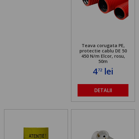
Teava corugata PE,
protectie cablu DE 50
450 N/m Elcor, rosu,
50m
4
lei
72
DETALII