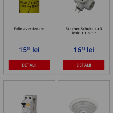
Folie avertizoare
Stecher Schuko cu 3
iesiri + tip "S"
15
lei
16
lei
51
78
DETALII
DETALII