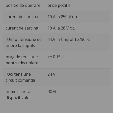
pozitie de operare
orice pozitie
curent de sarcina
10 A la 250 V c.a.
curent de sarcina
10 A la 28 V c.c.
[Uimp] tensiune de
4 kV in timpul 1.2/50 ?s
tinere la impuls
prag de tensiune
>= 0.15 Uc
pentru decuplare
[Uc] tensiune
24 V
circuit comanda
nume scurt al
RXM
dispozitivului