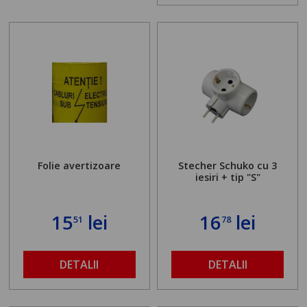
Folie avertizoare
Stecher Schuko cu 3
iesiri + tip "S"
15
lei
16
lei
51
78
DETALII
DETALII