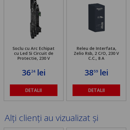
Soclu cu Arc Echipat
Releu de Interfata,
cu Led Si Circuit de
Zelio Rsb, 2 C/O, 230 V
Protectie, 230 V
C.C., 8 A
36
lei
38
lei
24
59
DETALII
DETALII
Alți clienți au vizualizat și