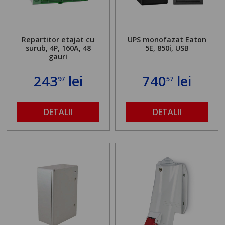
Repartitor etajat cu
UPS monofazat Eaton
surub, 4P, 160A, 48
5E, 850i, USB
gauri
243
lei
740
lei
97
57
DETALII
DETALII