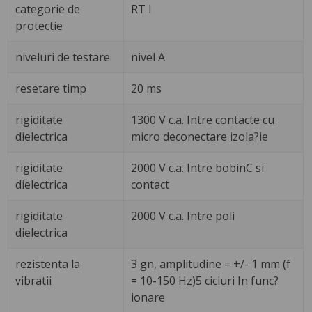
categorie de
RT I
protectie
niveluri de testare
nivel A
resetare timp
20 ms
rigiditate
1300 V c.a. Intre contacte cu
dielectrica
micro deconectare izola?ie
rigiditate
2000 V c.a. Intre bobinC si
dielectrica
contact
rigiditate
2000 V c.a. Intre poli
dielectrica
rezistenta la
3 gn, amplitudine = +/- 1 mm (f
vibratii
= 10-150 Hz)5 cicluri In func?
ionare