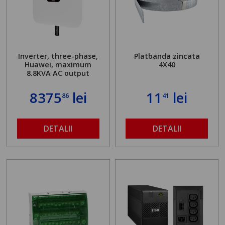
Inverter, three-phase,
Platbanda zincata
Huawei, maximum
4X40
8.8KVA AC output
8375
lei
11
lei
86
41
DETALII
DETALII