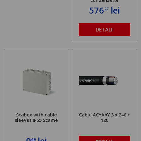
condensator
576
lei
27
DETALII
Scabox with cable
Cablu ACYAbY 3 x 240 +
sleeves IP55 Scame
120
9
lei
69