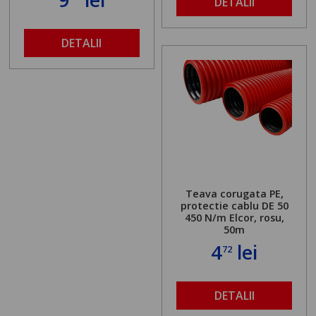
DETALII
DETALII
Teava corugata PE,
protectie cablu DE 50
450 N/m Elcor, rosu,
50m
4
lei
72
DETALII