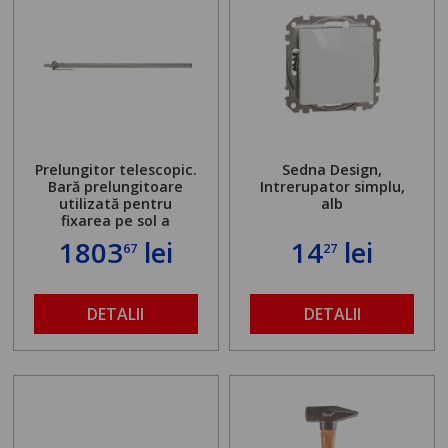
Prelungitor telescopic.
Sedna Design,
Bară prelungitoare
Intrerupator simplu,
utilizată pentru
alb
fixarea pe sol a
standului mașinii de
1803
lei
14
lei
67
27
găurit în locul
buloanelor de
ancorare. Greutate
maximă admisă de 500
DETALII
DETALII
kg și înălțime reglabilă
de la 1,8 la 2,9 m