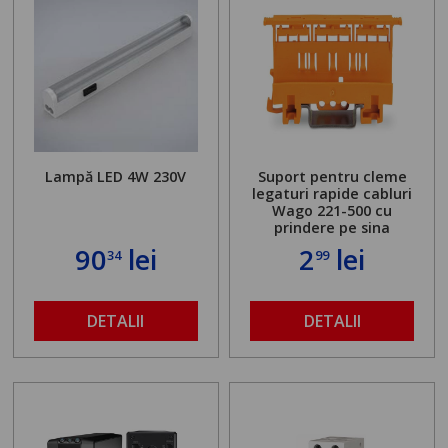
Lampă LED 4W 230V
Suport pentru cleme
legaturi rapide cabluri
Wago 221-500 cu
prindere pe sina
90
lei
2
lei
34
99
DETALII
DETALII