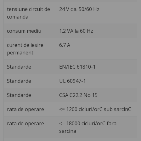
tensiune circuit de
24 V c.a. 50/60 Hz
comanda
consum mediu
1.2 VA la 60 Hz
curent de iesire
6.7 A
permanent
Standarde
EN/IEC 61810-1
Standarde
UL 60947-1
Standarde
CSA C22.2 No 15
rata de operare
<= 1200 cicluri/orC sub sarcinC
rata de operare
<= 18000 cicluri/orC fara
sarcina