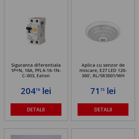
Siguranta diferentiala
Aplica cu senzor de
1P+N, 16A, PFL4-16-1N-
miscare, E27 LED 120-
C-003, Eaton
360', RL/SR3001/WH
204
lei
71
lei
16
15
DETALII
DETALII