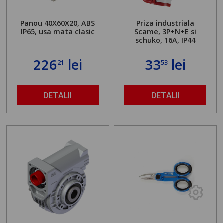
Panou 40X60X20, ABS
Priza industriala
IP65, usa mata clasic
Scame, 3P+N+E si
schuko, 16A, IP44
226
lei
33
lei
21
53
DETALII
DETALII