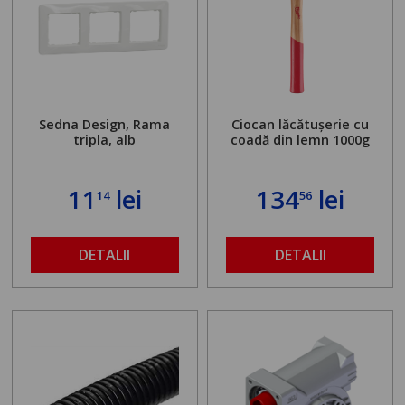
Sedna Design, Rama
Ciocan lăcătușerie cu
tripla, alb
coadă din lemn 1000g
11
lei
134
lei
14
56
DETALII
DETALII