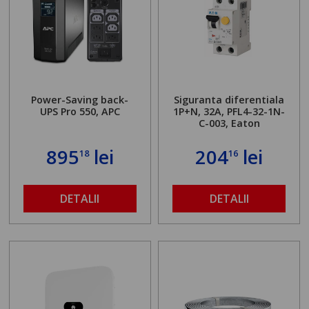
Power-Saving back-
Siguranta diferentiala
UPS Pro 550, APC
1P+N, 32A, PFL4-32-1N-
C-003, Eaton
895
lei
204
lei
18
16
DETALII
DETALII