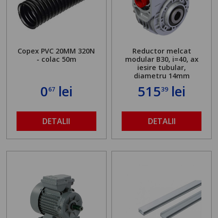
Copex PVC 20MM 320N
Reductor melcat
- colac 50m
modular B30, i=40, ax
iesire tubular,
diametru 14mm
0
lei
515
lei
67
39
DETALII
DETALII