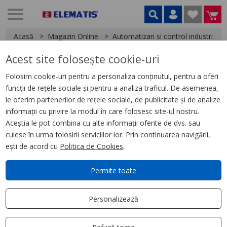
Acasă
Magazin Online
Automatizari si control industrial
Acest site folosește cookie-uri
< Relee
Folosim cookie-uri pentru a personaliza conținutul, pentru a oferi
funcții de rețele sociale și pentru a analiza traficul. De asemenea,
Releu Conectabil Miniatura,
le oferim partenerilor de rețele sociale, de publicitate și de analize
Zelio Rxm, 3 C/O, 24 V C.A., 10 A
informații cu privire la modul în care folosesc site-ul nostru.
Aceștia le pot combina cu alte informații oferite de dvs. sau
culese în urma folosirii serviciilor lor. Prin continuarea navigării,
ești de acord cu
Politica de Cookies
.
Permite toate
Personalizează