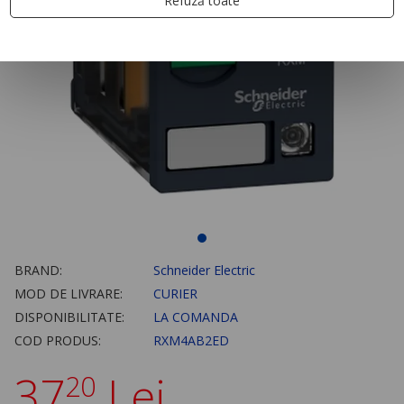
Refuză toate
BRAND:
Schneider Electric
MOD DE LIVRARE:
CURIER
DISPONIBILITATE:
LA COMANDA
COD PRODUS:
RXM4AB2ED
37
Lei
20