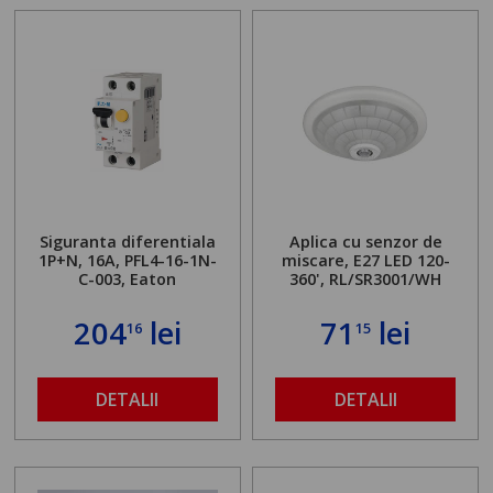
Siguranta diferentiala
Aplica cu senzor de
1P+N, 16A, PFL4-16-1N-
miscare, E27 LED 120-
C-003, Eaton
360', RL/SR3001/WH
204
lei
71
lei
16
15
DETALII
DETALII