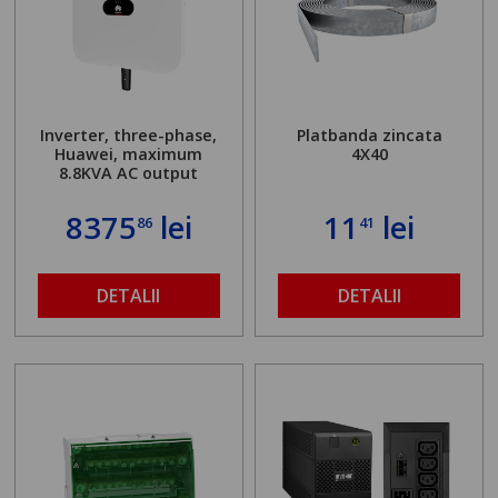
Inverter, three-phase,
Platbanda zincata
Huawei, maximum
4X40
8.8KVA AC output
8375
lei
11
lei
86
41
DETALII
DETALII