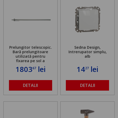
Prelungitor telescopic.
Sedna Design,
Bară prelungitoare
Intrerupator simplu,
utilizată pentru
alb
fixarea pe sol a
standului mașinii de
1803
lei
14
lei
67
27
găurit în locul
buloanelor de
ancorare. Greutate
maximă admisă de 500
DETALII
DETALII
kg și înălțime reglabilă
de la 1,8 la 2,9 m