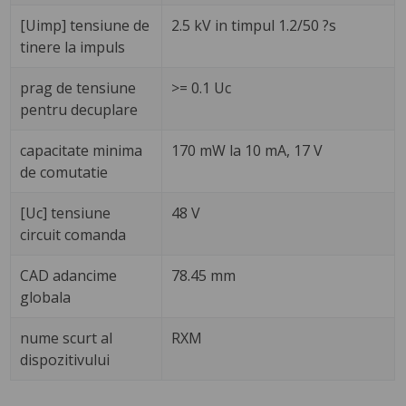
[Uimp] tensiune de
2.5 kV in timpul 1.2/50 ?s
tinere la impuls
prag de tensiune
>= 0.1 Uc
pentru decuplare
capacitate minima
170 mW la 10 mA, 17 V
de comutatie
[Uc] tensiune
48 V
circuit comanda
CAD adancime
78.45 mm
globala
nume scurt al
RXM
dispozitivului