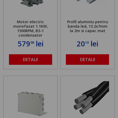
Motor electric
Profil aluminiu pentru
monofazat 1.1KW,
banda led, 13.2x7mm
1500RPM, B3-1
la 2m si capac mat
condensator
579
lei
20
lei
98
10
DETALII
DETALII