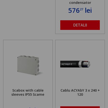
condensator
576
lei
27
DETALII
Scabox with cable
Cablu ACYAbY 3 x 240 +
sleeves IP55 Scame
120