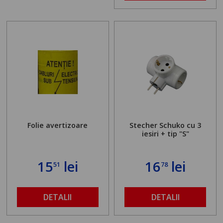
Folie avertizoare
Stecher Schuko cu 3
iesiri + tip "S"
15
lei
16
lei
51
78
DETALII
DETALII