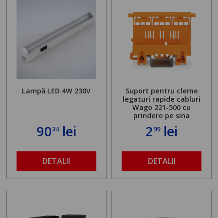
Lampă LED 4W 230V
Suport pentru cleme
legaturi rapide cabluri
Wago 221-500 cu
prindere pe sina
90
lei
2
lei
34
99
DETALII
DETALII