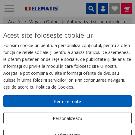
Acasă
Magazin Online
Automatizari si control industrial
Acest site folosește cookie-uri
< Relee
Folosim cookie-uri pentru a personaliza conținutul, pentru a oferi
funcții de rețele sociale și pentru a analiza traficul. De asemenea,
Releu Conectabil Miniatura,
le oferim partenerilor de rețele sociale, de publicitate și de analize
Zelio Rxm, 4 C/O, 48 V C.C., 6 A,
informații cu privire la modul în care folosesc site-ul nostru.
cu Led
Aceștia le pot combina cu alte informații oferite de dvs. sau
culese în urma folosirii serviciilor lor. Prin continuarea navigării,
ești de acord cu
Politica de Cookies
.
Permite toate
Personalizează