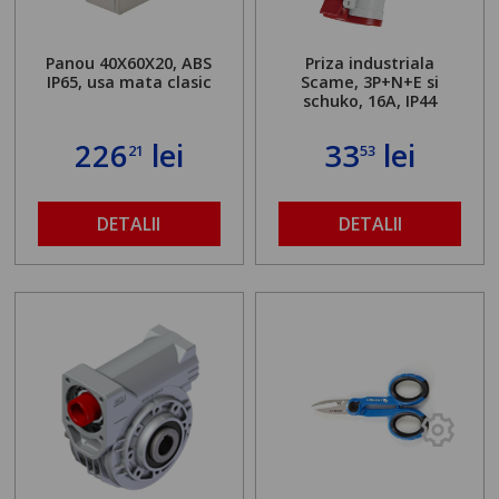
Panou 40X60X20, ABS
Priza industriala
IP65, usa mata clasic
Scame, 3P+N+E si
schuko, 16A, IP44
226
lei
33
lei
21
53
DETALII
DETALII