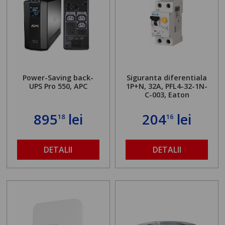
Power-Saving back-
Siguranta diferentiala
UPS Pro 550, APC
1P+N, 32A, PFL4-32-1N-
C-003, Eaton
895
lei
204
lei
18
16
DETALII
DETALII