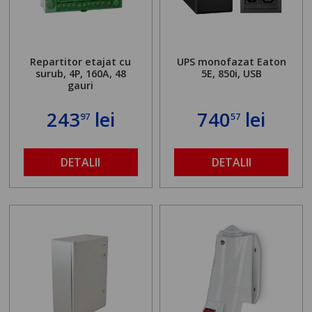
Repartitor etajat cu
UPS monofazat Eaton
surub, 4P, 160A, 48
5E, 850i, USB
gauri
243
lei
740
lei
97
57
DETALII
DETALII