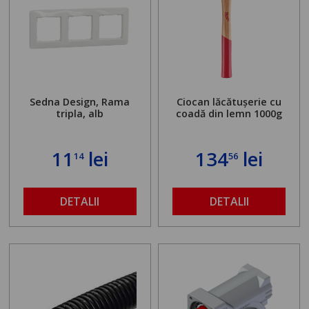
Sedna Design, Rama
Ciocan lăcătușerie cu
tripla, alb
coadă din lemn 1000g
11
lei
134
lei
14
56
DETALII
DETALII