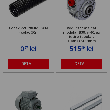
Copex PVC 20MM 320N
Reductor melcat
- colac 50m
modular B30, i=40, ax
iesire tubular,
diametru 14mm
0
lei
515
lei
67
39
DETALII
DETALII