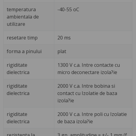
temperatura
-40-55 oC
ambientala de
utilizare
resetare timp
20 ms
forma a pinului
plat
rigiditate
1300 V c.a. Intre contacte cu
dielectrica
micro deconectare izola?ie
rigiditate
2000 V c.a. Intre bobina si
dielectrica
contact cu Izolatie de baza
izola?ie
rigiditate
2000 V c.a. Intre poli cu Izolatie
dielectrica
de baza izola?ie
rezistenta la
3 gn, amplitudine = +/- 1 mm (f