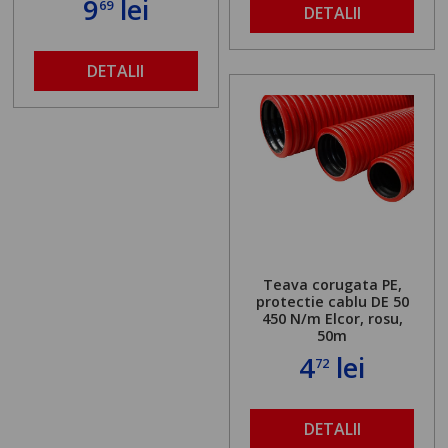
9
lei
69
DETALII
DETALII
Teava corugata PE,
protectie cablu DE 50
450 N/m Elcor, rosu,
50m
4
lei
72
DETALII