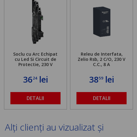
Soclu cu Arc Echipat
Releu de Interfata,
cu Led Si Circuit de
Zelio Rsb, 2 C/O, 230 V
Protectie, 230 V
C.C., 8 A
36
lei
38
lei
24
59
DETALII
DETALII
Alți clienți au vizualizat și