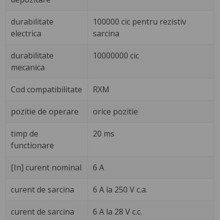
durabilitate
100000 cic pentru rezistiv
electrica
sarcina
durabilitate
10000000 cic
mecanica
Cod compatibilitate
RXM
pozitie de operare
orice pozitie
timp de
20 ms
functionare
[In] curent nominal
6 A
curent de sarcina
6 A la 250 V c.a.
curent de sarcina
6 A la 28 V c.c.