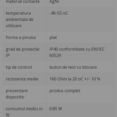
material contacte
AgNi
temperatura
-40-55 oC
ambientala de
utilizare
forma a pinului
plat
grad de protectie
IP40 conformitate cu EN/IEC
IP
60529
tip de control
buton de test cu blocare
rezistenta medie
160 Ohm la 20 oC +/- 10 %
prezentare
produs complet
dispozitiv
consumul mediu in
0.85 W
W