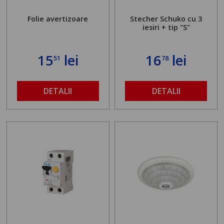
Folie avertizoare
Stecher Schuko cu 3
iesiri + tip "S"
15
lei
16
lei
51
78
DETALII
DETALII