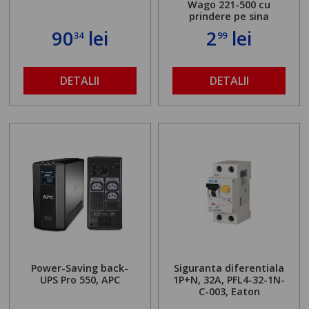
Wago 221-500 cu
prindere pe sina
90
lei
2
lei
34
99
DETALII
DETALII
Power-Saving back-
Siguranta diferentiala
UPS Pro 550, APC
1P+N, 32A, PFL4-32-1N-
C-003, Eaton