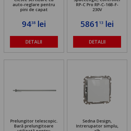
auto-reglare pentru
RP-C Pro RP-C-16B-F-
pini de capat
230V
94
lei
5861
lei
38
13
DETALII
DETALII
Prelungitor telescopic.
Sedna Design,
Bară prelungitoare
Intrerupator simplu,
utilizată pentru
alb