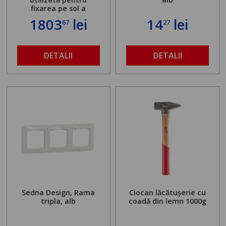
fixarea pe sol a
standului mașinii de
1803
lei
14
lei
67
27
găurit în locul
buloanelor de
ancorare. Greutate
maximă admisă de 500
DETALII
DETALII
kg și înălțime reglabilă
de la 1,8 la 2,9 m
Sedna Design, Rama
Ciocan lăcătușerie cu
tripla, alb
coadă din lemn 1000g