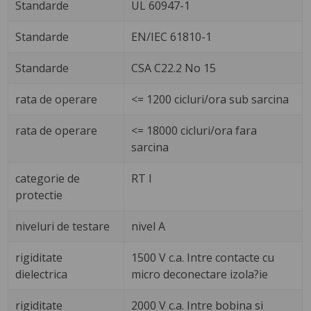
Standarde
UL 60947-1
Standarde
EN/IEC 61810-1
Standarde
CSA C22.2 No 15
rata de operare
<= 1200 cicluri/ora sub sarcina
rata de operare
<= 18000 cicluri/ora fara
sarcina
categorie de
RT I
protectie
niveluri de testare
nivel A
rigiditate
1500 V c.a. Intre contacte cu
dielectrica
micro deconectare izola?ie
rigiditate
2000 V c.a. Intre bobina si