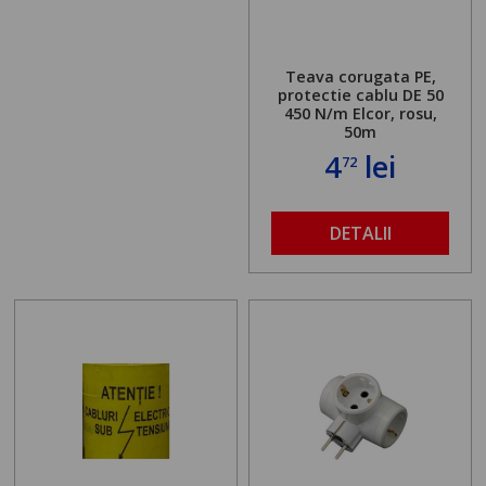
Teava corugata PE,
protectie cablu DE 50
450 N/m Elcor, rosu,
50m
4
lei
72
DETALII