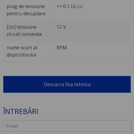
prag de tensiune
>= 0.1 Uc c.c.
pentru decuplare
[Uc] tensiune
12 V
circuit comanda
nume scurt al
RPM
dispozitivului
Descarca fisa tehnica
ÎNTREBĂRI