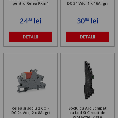
pentru Releu Rxm4
DC 24 Vdc, 1 x 16A, gri
24
lei
30
lei
28
58
DETALII
DETALII
Releu si soclu 2 CO -
Soclu cu Arc Echipat
DC 24 Vdc, 2 x 8A, gri
cu Led Si Circuit de
Protectie, 230 V