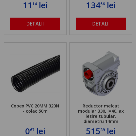
11
lei
134
lei
14
56
DETALII
DETALII
Copex PVC 20MM 320N
Reductor melcat
- colac 50m
modular B30, i=40, ax
iesire tubular,
diametru 14mm
0
lei
515
lei
67
39