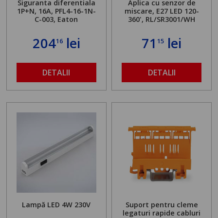
Siguranta diferentiala
Aplica cu senzor de
1P+N, 16A, PFL4-16-1N-
miscare, E27 LED 120-
C-003, Eaton
360', RL/SR3001/WH
204
lei
71
lei
16
15
DETALII
DETALII
Lampă LED 4W 230V
Suport pentru cleme
legaturi rapide cabluri