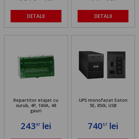
DETALII
DETALII
Repartitor etajat cu
UPS monofazat Eaton
surub, 4P, 160A, 48
5E, 850i, USB
gauri
243
lei
740
lei
97
57