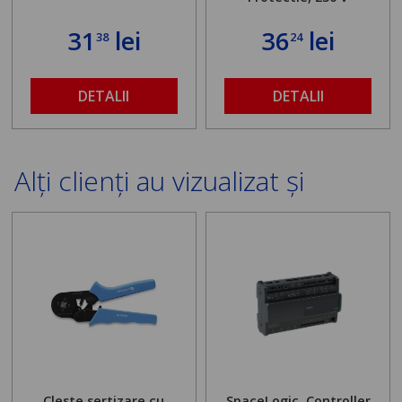
31
lei
36
lei
38
24
DETALII
DETALII
Alți clienți au vizualizat și
Cleste sertizare cu
SpaceLogic, Controller