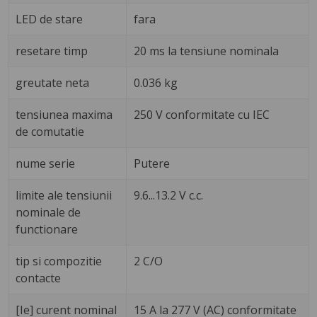
LED de stare
fara
resetare timp
20 ms la tensiune nominala
greutate neta
0.036 kg
tensiunea maxima
250 V conformitate cu IEC
de comutatie
nume serie
Putere
limite ale tensiunii
9.6...13.2 V c.c.
nominale de
functionare
tip si compozitie
2 C/O
contacte
[Ie] curent nominal
15 A la 277 V (AC) conformitate