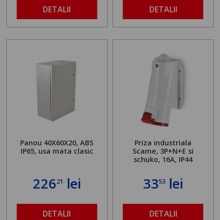
DETALII
DETALII
Panou 40X60X20, ABS
Priza industriala
IP65, usa mata clasic
Scame, 3P+N+E si
schuko, 16A, IP44
226
lei
33
lei
21
53
DETALII
DETALII