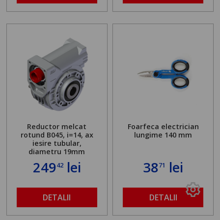
Reductor melcat
Foarfeca electrician
rotund B045, i=14, ax
lungime 140 mm
iesire tubular,
diametru 19mm
249
lei
38
lei
42
71
DETALII
DETALII