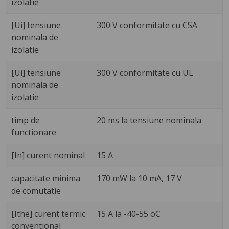
izolatie
[Ui] tensiune
300 V conformitate cu CSA
nominala de
izolatie
[Ui] tensiune
300 V conformitate cu UL
nominala de
izolatie
timp de
20 ms la tensiune nominala
functionare
[In] curent nominal
15 A
capacitate minima
170 mW la 10 mA, 17 V
de comutatie
[Ithe] curent termic
15 A la -40-55 oC
conventional