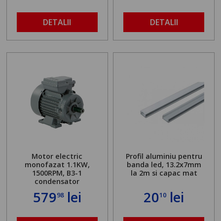
DETALII
DETALII
Motor electric
Profil aluminiu pentru
monofazat 1.1KW,
banda led, 13.2x7mm
1500RPM, B3-1
la 2m si capac mat
condensator
579
lei
20
lei
98
10