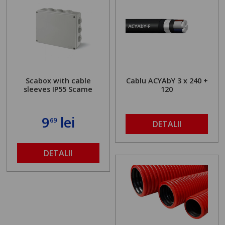
Scabox with cable
Cablu ACYAbY 3 x 240 +
sleeves IP55 Scame
120
9
lei
69
DETALII
DETALII