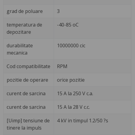
grad de poluare
3
temperatura de
-40-85 oC
depozitare
durabilitate
10000000 cic
mecanica
Cod compatibilitate
RPM
pozitie de operare
orice pozitie
curent de sarcina
15 A la 250 V c.a.
curent de sarcina
15 A la 28 V c.c.
[Uimp] tensiune de
4 kV in timpul 1.2/50 ?s
tinere la impuls