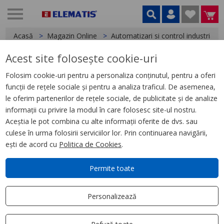
Acasă
Magazin Online
Automatizari si control industrial
Acest site folosește cookie-uri
< Relee
Folosim cookie-uri pentru a personaliza conținutul, pentru a oferi
funcții de rețele sociale și pentru a analiza traficul. De asemenea,
Releu de Interfata, Zelio Rpm, 2
le oferim partenerilor de rețele sociale, de publicitate și de analize
C/O, 12 V C.C., 15 A
informații cu privire la modul în care folosesc site-ul nostru.
Aceștia le pot combina cu alte informații oferite de dvs. sau
culese în urma folosirii serviciilor lor. Prin continuarea navigării,
ești de acord cu
Politica de Cookies
.
Permite toate
Personalizează