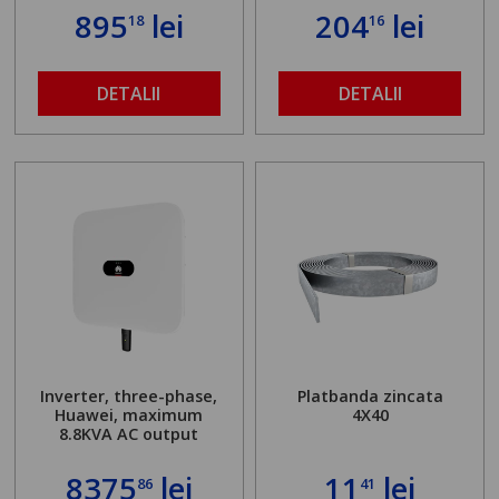
895
lei
204
lei
18
16
DETALII
DETALII
Inverter, three-phase,
Platbanda zincata
Huawei, maximum
4X40
8.8KVA AC output
8375
lei
11
lei
86
41