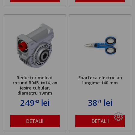
Reductor melcat
Foarfeca electrician
rotund B045, i=14, ax
lungime 140 mm
iesire tubular,
diametru 19mm
249
lei
38
lei
42
71
DETALII
DETALII