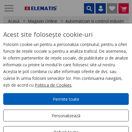
Acasă
Magazin Online
Automatizari si control industrial
Acest site folosește cookie-uri
< Relee
Folosim cookie-uri pentru a personaliza conținutul, pentru a oferi
funcții de rețele sociale și pentru a analiza traficul. De asemenea,
Releu de Interfata, Zelio Rpm, 2
le oferim partenerilor de rețele sociale, de publicitate și de analize
C/O, 24 V C.C., 15 A, cu Led
informații cu privire la modul în care folosesc site-ul nostru.
Aceștia le pot combina cu alte informații oferite de dvs. sau
culese în urma folosirii serviciilor lor. Prin continuarea navigării,
ești de acord cu
Politica de Cookies
.
Permite toate
Personalizează