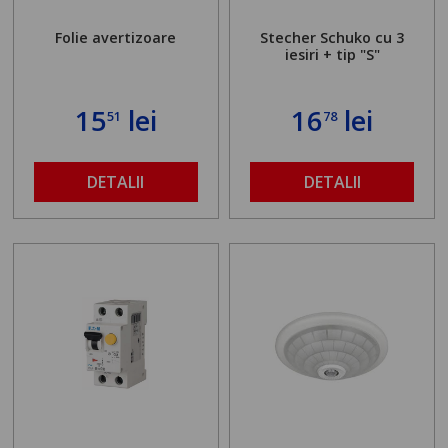
Folie avertizoare
Stecher Schuko cu 3
iesiri + tip "S"
15
lei
16
lei
51
78
DETALII
DETALII