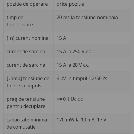
pozitie de operare
orice pozitie
timp de
20 ms la tensiune nominala
functionare
[In] curent nominal
15 A
curent de sarcina
15 A la 250 V c.a.
curent de sarcina
15 A la 28 V c.c.
[Uimp] tensiune de
4 kV in timpul 1.2/50 ?s
tinere la impuls
prag de tensiune
>= 0.1 Uc c.c.
pentru decuplare
capacitate minima
170 mW la 10 mA, 17 V
de comutatie