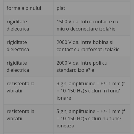
forma a pinului
plat
rigiditate
1500 V c.a. Intre contacte cu
dielectrica
micro deconectare izola?ie
rigiditate
2000 V c.a. Intre bobina si
dielectrica
contact cu ranforsat izola?ie
rigiditate
2000 V c.a. Intre poli cu
dielectrica
standard izola?ie
rezistenta la
3 gn, amplitudine = +/- 1 mm (f
vibratii
= 10-150 Hz)5 cicluri In func?
ionare
rezistenta la
5 gn, amplitudine = +/- 1 mm (f
vibratii
= 10-150 Hz)5 cicluri nu func?
ioneaza