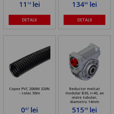
11
lei
134
lei
14
56
DETALII
DETALII
Copex PVC 20MM 320N
Reductor melcat
- colac 50m
modular B30, i=40, ax
iesire tubular,
diametru 14mm
0
lei
515
lei
67
39