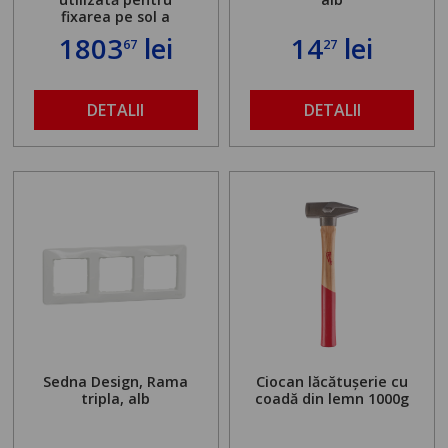
fixarea pe sol a
standului mașinii de
1803
lei
14
lei
67
27
găurit în locul
buloanelor de
ancorare. Greutate
maximă admisă de 500
DETALII
DETALII
kg și înălțime reglabilă
de la 1,8 la 2,9 m
Sedna Design, Rama
Ciocan lăcătușerie cu
tripla, alb
coadă din lemn 1000g