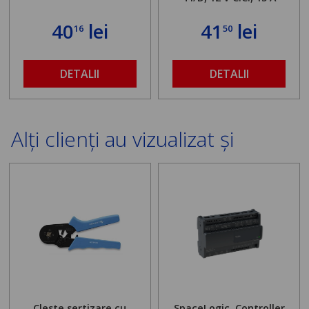
40
lei
41
lei
16
50
DETALII
DETALII
Alți clienți au vizualizat și
Cleste sertizare cu
SpaceLogic, Controller