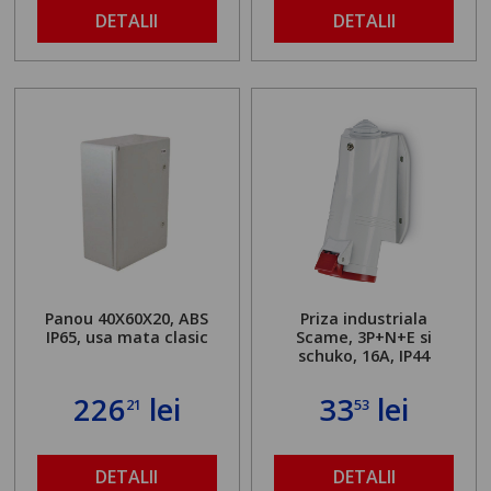
DETALII
DETALII
Panou 40X60X20, ABS
Priza industriala
IP65, usa mata clasic
Scame, 3P+N+E si
schuko, 16A, IP44
226
lei
33
lei
21
53
DETALII
DETALII