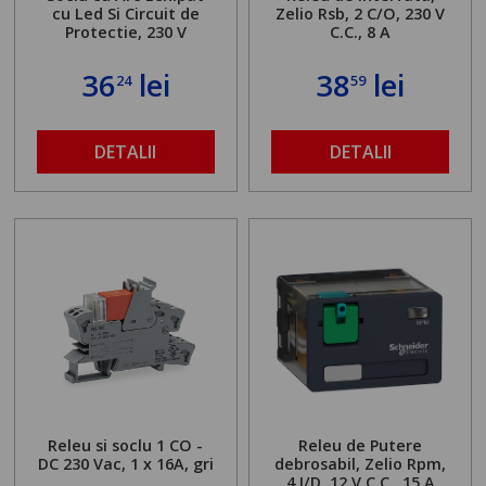
cu Led Si Circuit de
Zelio Rsb, 2 C/O, 230 V
Protectie, 230 V
C.C., 8 A
36
lei
38
lei
24
59
DETALII
DETALII
Releu si soclu 1 CO -
Releu de Putere
DC 230 Vac, 1 x 16A, gri
debrosabil, Zelio Rpm,
4 I/D, 12 V C.C., 15 A