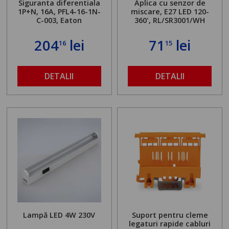
Siguranta diferentiala
Aplica cu senzor de
1P+N, 16A, PFL4-16-1N-
miscare, E27 LED 120-
C-003, Eaton
360', RL/SR3001/WH
204
lei
71
lei
16
15
DETALII
DETALII
Lampă LED 4W 230V
Suport pentru cleme
legaturi rapide cabluri