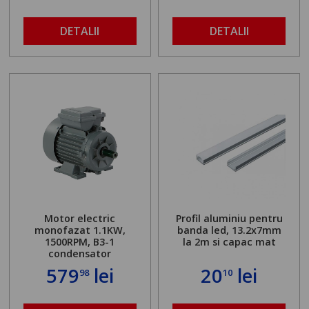
DETALII
DETALII
Motor electric
Profil aluminiu pentru
monofazat 1.1KW,
banda led, 13.2x7mm
1500RPM, B3-1
la 2m si capac mat
condensator
579
lei
20
lei
98
10