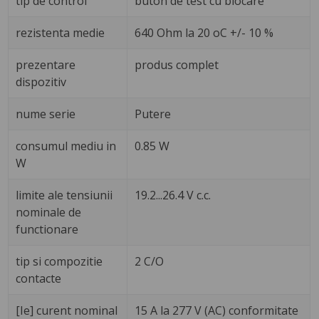
tip de control
buton de test cu blocare
rezistenta medie
640 Ohm la 20 oC +/- 10 %
prezentare
produs complet
dispozitiv
nume serie
Putere
consumul mediu in
0.85 W
W
limite ale tensiunii
19.2...26.4 V c.c.
nominale de
functionare
tip si compozitie
2 C/O
contacte
[Ie] curent nominal
15 A la 277 V (AC) conformitate