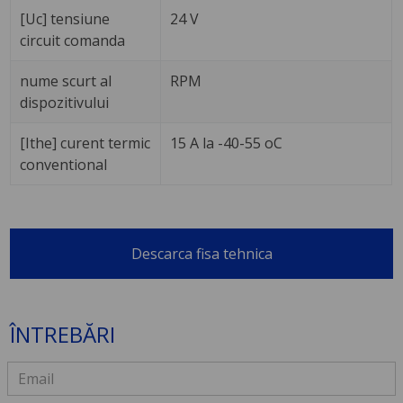
[Uc] tensiune
24 V
circuit comanda
nume scurt al
RPM
dispozitivului
[Ithe] curent termic
15 A la -40-55 oC
conventional
Descarca fisa tehnica
ÎNTREBĂRI