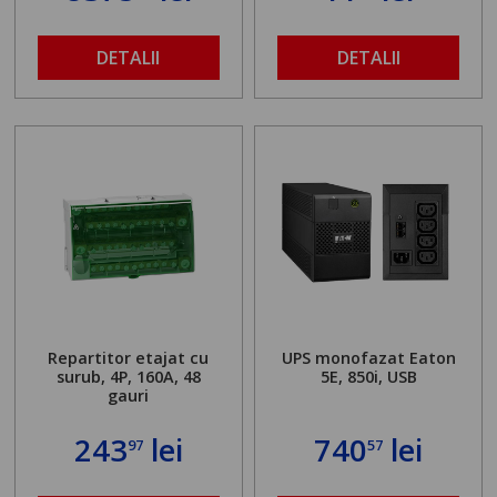
DETALII
DETALII
Repartitor etajat cu
UPS monofazat Eaton
surub, 4P, 160A, 48
5E, 850i, USB
gauri
243
lei
740
lei
97
57