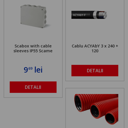
Scabox with cable
Cablu ACYAbY 3 x 240 +
sleeves IP55 Scame
120
9
lei
69
DETALII
DETALII