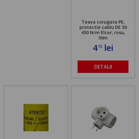
Teava corugata PE,
protectie cablu DE 50
450 N/m Elcor, rosu,
50m
4
lei
72
DETALII