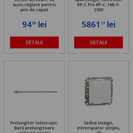
auto-reglare pentru
RP-C Pro RP-C-16B-F-
pini de capat
230V
94
lei
5861
lei
38
13
DETALII
DETALII
Prelungitor telescopic.
Sedna Design,
Bară prelungitoare
Intrerupator simplu,
utilizată pentru
alb