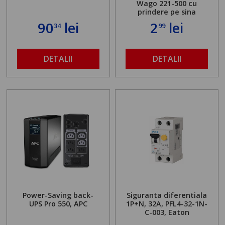
Wago 221-500 cu
prindere pe sina
90
lei
2
lei
34
99
DETALII
DETALII
Power-Saving back-
Siguranta diferentiala
UPS Pro 550, APC
1P+N, 32A, PFL4-32-1N-
C-003, Eaton