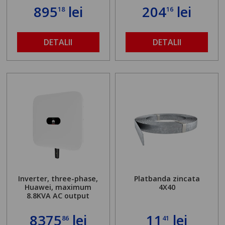
895
lei
204
lei
18
16
DETALII
DETALII
Inverter, three-phase,
Platbanda zincata
Huawei, maximum
4X40
8.8KVA AC output
8375
lei
11
lei
86
41