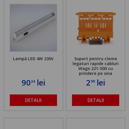
Lampă LED 4W 230V
Suport pentru cleme
legaturi rapide cabluri
Wago 221-500 cu
prindere pe sina
90
lei
2
lei
34
99
DETALII
DETALII