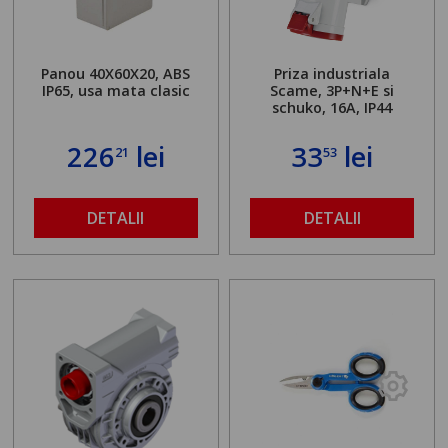
Panou 40X60X20, ABS
Priza industriala
IP65, usa mata clasic
Scame, 3P+N+E si
schuko, 16A, IP44
226
lei
33
lei
21
53
DETALII
DETALII