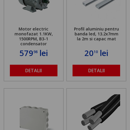
Motor electric
Profil aluminiu pentru
monofazat 1.1KW,
banda led, 13.2x7mm
1500RPM, B3-1
la 2m si capac mat
condensator
579
lei
20
lei
98
10
DETALII
DETALII