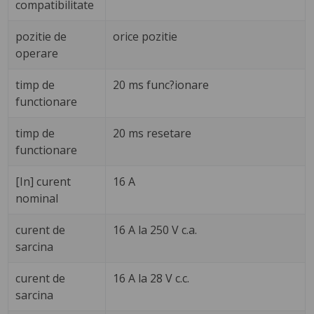
compatibilitate
pozitie de
orice pozitie
operare
timp de
20 ms func?ionare
functionare
timp de
20 ms resetare
functionare
[In] curent
16 A
nominal
curent de
16 A la 250 V c.a.
sarcina
curent de
16 A la 28 V c.c.
sarcina