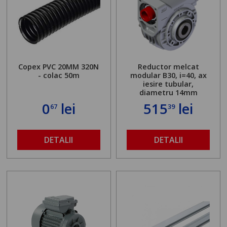
Copex PVC 20MM 320N
Reductor melcat
- colac 50m
modular B30, i=40, ax
iesire tubular,
diametru 14mm
0
lei
515
lei
67
39
DETALII
DETALII