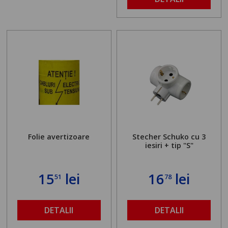
Folie avertizoare
Stecher Schuko cu 3
iesiri + tip "S"
15
lei
16
lei
51
78
DETALII
DETALII