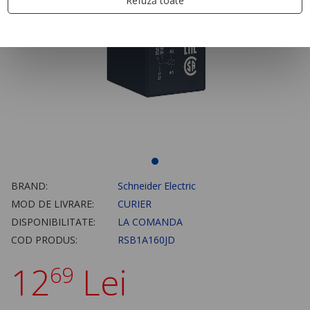
Refuză toate
BRAND:
Schneider Electric
MOD DE LIVRARE:
CURIER
DISPONIBILITATE:
LA COMANDA
COD PRODUS:
RSB1A160JD
12
Lei
69