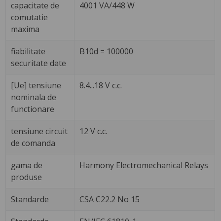
capacitate de
4001 VA/448 W
comutatie
maxima
fiabilitate
B10d = 100000
securitate date
[Ue] tensiune
8.4...18 V c.c.
nominala de
functionare
tensiune circuit
12 V c.c.
de comanda
gama de
Harmony Electromechanical Relays
produse
Standarde
CSA C22.2 No 15