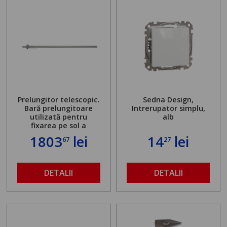
Prelungitor telescopic.
Sedna Design,
Bară prelungitoare
Intrerupator simplu,
utilizată pentru
alb
fixarea pe sol a
standului mașinii de
1803
lei
14
lei
67
27
găurit în locul
buloanelor de
ancorare. Greutate
maximă admisă de 500
DETALII
DETALII
kg și înălțime reglabilă
de la 1,8 la 2,9 m