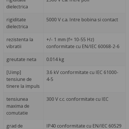
dielectrica
rigiditate
5000 V c.a. Intre bobina si contact
dielectrica
rezistenta la
+/- 1 mm (f= 10-55 Hz)
vibratii
conformitate cu EN/IEC 60068-2-6
greutate neta
0.014 kg
[Uimp]
3.6 kV conformitate cu IEC 61000-
tensiune de
4-5
tinere la impuls
tensiunea
300 V c.c. conformitate cu IEC
maxima de
comutatie
grad de
IP40 conformitate cu EN/IEC 60529