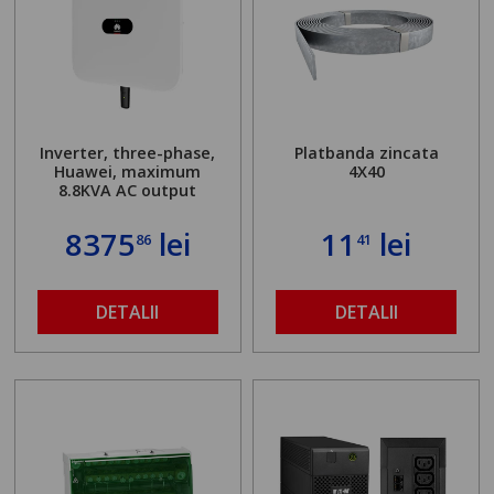
Inverter, three-phase,
Platbanda zincata
Huawei, maximum
4X40
8.8KVA AC output
8375
lei
11
lei
86
41
DETALII
DETALII