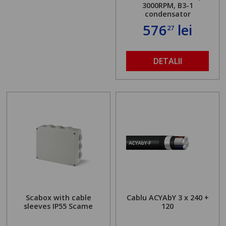
3000RPM, B3-1
condensator
576
lei
27
DETALII
Scabox with cable
Cablu ACYAbY 3 x 240 +
sleeves IP55 Scame
120