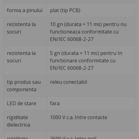
forma a pinului
plat (tip PCB)
rezistenta la
10 gn (durata = 11 ms) pentru nu
socuri
functioneaza conformitate cu
EN/IEC 60068-2-27
rezistenta la
5 gn (durata = 11 ms) pentru In
socuri
functionare conformitate cu
EN/IEC 60068-2-27
tip produs sau
releu conectabil
componenta
LED de stare
fara
rigiditate
1000 V c.a. Intre contacte
dielectrica
rigiditate
2500 V c.a. Intre poli