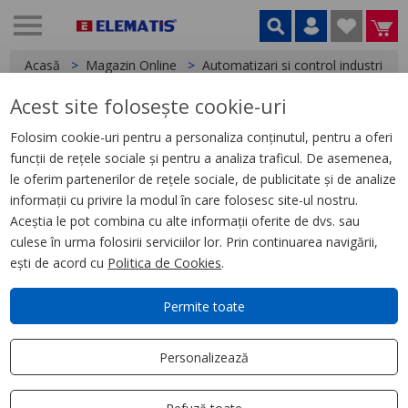
Acasă
Magazin Online
Automatizari si control industrial
Acest site folosește cookie-uri
< Relee
Folosim cookie-uri pentru a personaliza conținutul, pentru a oferi
funcții de rețele sociale și pentru a analiza traficul. De asemenea,
Releu de Interfata, Zelio Rsb, 1
le oferim partenerilor de rețele sociale, de publicitate și de analize
C/O, 12 V C.C., 16 A
informații cu privire la modul în care folosesc site-ul nostru.
Aceștia le pot combina cu alte informații oferite de dvs. sau
culese în urma folosirii serviciilor lor. Prin continuarea navigării,
ești de acord cu
Politica de Cookies
.
Permite toate
Personalizează