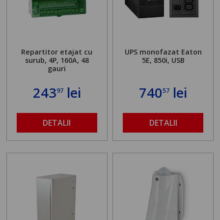
Repartitor etajat cu
UPS monofazat Eaton
surub, 4P, 160A, 48
5E, 850i, USB
gauri
243
lei
740
lei
97
57
DETALII
DETALII