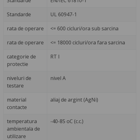
Standarde
EN/IEC 61810-1
Standarde
UL 60947-1
rata de operare
<= 600 cicluri/ora sub sarcina
rata de operare
<= 18000 cicluri/ora fara sarcina
categorie de
RT I
protectie
niveluri de
nivel A
testare
material
aliaj de argint (AgNi)
contacte
temperatura
-40-85 oC (c.c.)
ambientala de
utilizare