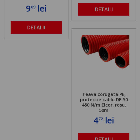
9
lei
69
DETALII
DETALII
Teava corugata PE,
protectie cablu DE 50
450 N/m Elcor, rosu,
50m
4
lei
72
DETALII