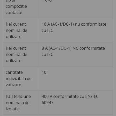
tip si
1 C/O
compozitie
contacte
[Ie] curent
16 A (AC-1/DC-1) nu conformitate
nominal de
cu IEC
utilizare
[Ie] curent
8 A (AC-1/DC-1) NC conformitate
nominal de
cu IEC
utilizare
cantitate
10
indivizibila de
vanzare
[Ui] tensiune
400 V conformitate cu EN/IEC
nominala de
60947
izolatie