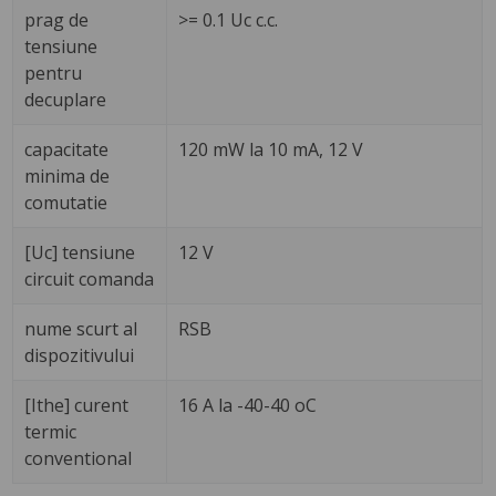
prag de
>= 0.1 Uc c.c.
tensiune
pentru
decuplare
capacitate
120 mW la 10 mA, 12 V
minima de
comutatie
[Uc] tensiune
12 V
circuit comanda
nume scurt al
RSB
dispozitivului
[Ithe] curent
16 A la -40-40 oC
termic
conventional