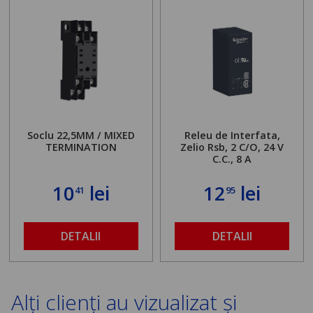
Soclu 22,5MM / MIXED
Releu de Interfata,
TERMINATION
Zelio Rsb, 2 C/O, 24 V
C.C., 8 A
10
lei
12
lei
41
95
DETALII
DETALII
Alți clienți au vizualizat și