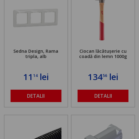
Sedna Design, Rama
Ciocan lăcătușerie cu
tripla, alb
coadă din lemn 1000g
11
lei
134
lei
14
56
DETALII
DETALII