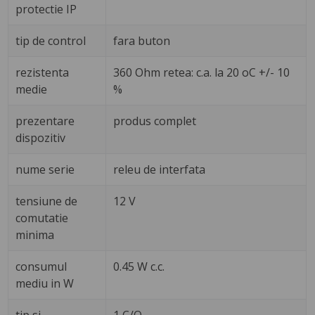
protectie IP
tip de control
fara buton
rezistenta
360 Ohm retea: c.a. la 20 oC +/- 10
medie
%
prezentare
produs complet
dispozitiv
nume serie
releu de interfata
tensiune de
12 V
comutatie
minima
consumul
0.45 W c.c.
mediu in W