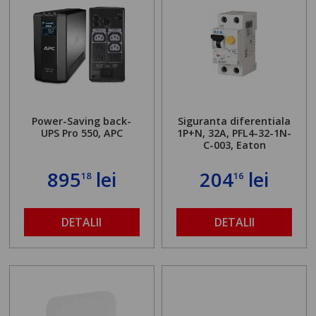
Power-Saving back-
Siguranta diferentiala
UPS Pro 550, APC
1P+N, 32A, PFL4-32-1N-
C-003, Eaton
895
lei
204
lei
18
16
DETALII
DETALII