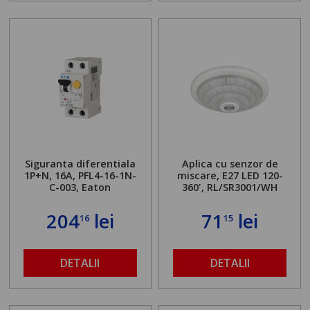
Siguranta diferentiala
Aplica cu senzor de
1P+N, 16A, PFL4-16-1N-
miscare, E27 LED 120-
C-003, Eaton
360', RL/SR3001/WH
204
lei
71
lei
16
15
DETALII
DETALII