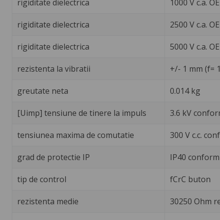
rigiditate dielectrica
1000 V c.a. O
rigiditate dielectrica
2500 V c.a. OE
rigiditate dielectrica
5000 V c.a. O
rezistenta la vibratii
+/- 1 mm (f= 
greutate neta
0.014 kg
[Uimp] tensiune de tinere la impuls
3.6 kV confor
tensiunea maxima de comutatie
300 V c.c. con
grad de protectie IP
IP40 conform
tip de control
fCrC buton
rezistenta medie
30250 Ohm ret