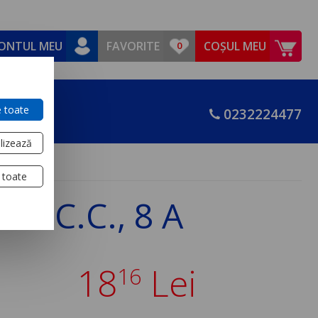
ONTUL MEU
FAVORITE
COȘUL MEU
 toate
0232224477
lizează
 toate
0 V C.C., 8 A
18
Lei
16