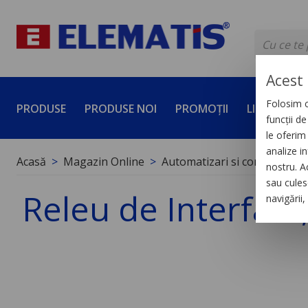
Acest 
Folosim c
PRODUSE
PRODUSE NOI
PROMOȚII
LICHIDĂRI 
funcții d
le oferim 
analize in
Acasă
Magazin Online
Automatizari si control indus
nostru. A
sau culese
Releu de Interfata,
navigării