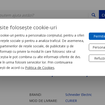
C
site folosește cookie-uri
ookie-uri pentru a personaliza conținutul, pentru a oferi
Permite
DE STOC
SERVICII
DEVINO PARTENER
CONTACT
e rețele sociale și pentru a analiza traficul. De asemenea,
partenerilor de rețele sociale, de publicitate și de
Persona
formații cu privire la modul în care folosesc site-ul
trial
Relee
ceștia le pot combina cu alte informații oferite de dvs.
Refuză
 în urma folosirii serviciilor lor. Prin continuarea
 Zelio Rsb, 2 C/O, 11
, ești de acord cu
Politica de Cookies
.
BRAND:
Schneider Electric
MOD DE LIVRARE:
CURIER