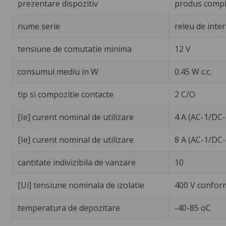
prezentare dispozitiv
produs compl
nume serie
releu de inter
tensiune de comutatie minima
12 V
consumul mediu in W
0.45 W c.c.
tip si compozitie contacte
2 C/O
[Ie] curent nominal de utilizare
4 A (AC-1/DC-
[Ie] curent nominal de utilizare
8 A (AC-1/DC-
cantitate indivizibila de vanzare
10
[Ui] tensiune nominala de izolatie
400 V confor
temperatura de depozitare
-40-85 oC