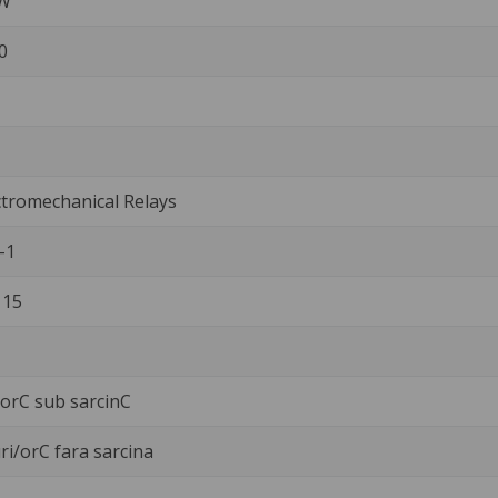
 W
0
tromechanical Relays
-1
 15
i/orC sub sarcinC
ri/orC fara sarcina