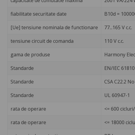
capacitate de comutatie maxima
2001 VA/224
fiabilitate securitate date
B10d = 10000
[Ue] tensiune nominala de functionare
77...165 V c.c.
tensiune circuit de comanda
110 V c.c.
gama de produse
Harmony Elec
Standarde
EN/IEC 61810
Standarde
CSA C22.2 No
Standarde
UL 60947-1
rata de operare
<= 600 ciclur
rata de operare
<= 18000 ciclu