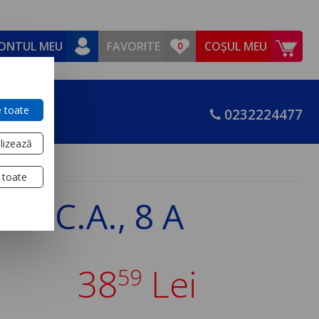
ONTUL MEU
FAVORITE
COȘUL MEU
 toate
0232224477
lizează
 toate
0 V C.A., 8 A
38
Lei
59