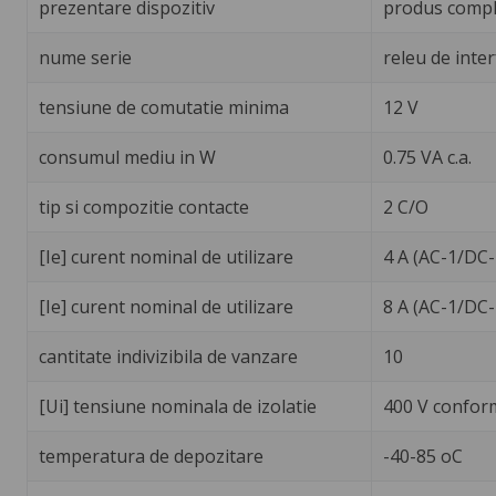
prezentare dispozitiv
produs compl
nume serie
releu de inter
tensiune de comutatie minima
12 V
consumul mediu in W
0.75 VA c.a.
tip si compozitie contacte
2 C/O
[Ie] curent nominal de utilizare
4 A (AC-1/DC-
[Ie] curent nominal de utilizare
8 A (AC-1/DC-
cantitate indivizibila de vanzare
10
[Ui] tensiune nominala de izolatie
400 V confor
temperatura de depozitare
-40-85 oC