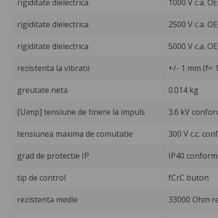
rigiditate dielectrica
1000 V c.a. O
rigiditate dielectrica
2500 V c.a. OE
rigiditate dielectrica
5000 V c.a. O
rezistenta la vibratii
+/- 1 mm (f= 
greutate neta
0.014 kg
[Uimp] tensiune de tinere la impuls
3.6 kV confor
tensiunea maxima de comutatie
300 V c.c. con
grad de protectie IP
IP40 conform
tip de control
fCrC buton
rezistenta medie
33000 Ohm ret