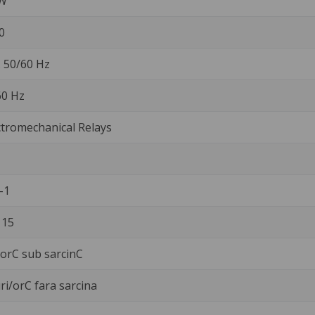
 W
0
a. 50/60 Hz
60 Hz
tromechanical Relays
-1
 15
i/orC sub sarcinC
ri/orC fara sarcina