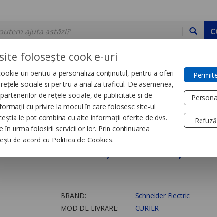
C
site folosește cookie-uri
ookie-uri pentru a personaliza conținutul, pentru a oferi
Permite
DE STOC
SERVICII
DEVINO PARTENER
CONTACT
e rețele sociale și pentru a analiza traficul. De asemenea,
partenerilor de rețele sociale, de publicitate și de
Persona
formații cu privire la modul în care folosesc site-ul
trial
Relee
ceștia le pot combina cu alte informații oferite de dvs.
Refuză
 în urma folosirii serviciilor lor. Prin continuarea
 Zelio Rsb, 2 C/O, 22
, ești de acord cu
Politica de Cookies
.
BRAND:
Schneider Electric
MOD DE LIVRARE:
CURIER