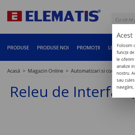
Acest 
Folosim c
PRODUSE
PRODUSE NOI
PROMOȚII
LICHIDĂRI 
funcții d
le oferim 
analize in
Acasă
Magazin Online
Automatizari si control indus
nostru. A
sau culese
Releu de Interfata,
navigării