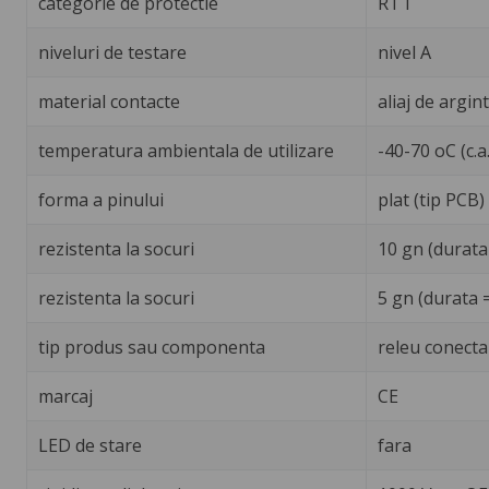
categorie de protectie
RT I
niveluri de testare
nivel A
material contacte
aliaj de argin
temperatura ambientala de utilizare
-40-70 oC (c.a.
forma a pinului
plat (tip PCB)
rezistenta la socuri
10 gn (durata
rezistenta la socuri
5 gn (durata 
tip produs sau componenta
releu conecta
marcaj
CE
LED de stare
fara