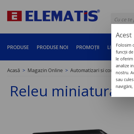
Acest 
Folosim c
PRODUSE
PRODUSE NOI
PROMOȚII
LICHIDĂRI 
funcții d
le oferim 
analize in
Acasă
Magazin Online
Automatizari si control indus
nostru. A
sau culese
Releu miniatura 3A
navigării