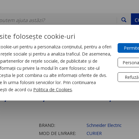
C
site folosește cookie-uri
ookie-uri pentru a personaliza conținutul, pentru a oferi
Permite
DE STOC
SERVICII
DEVINO PARTENER
CONTACT
e rețele sociale și pentru a analiza traficul. De asemenea,
partenerilor de rețele sociale, de publicitate și de
Persona
formații cu privire la modul în care folosesc site-ul
trial
Relee
ceștia le pot combina cu alte informații oferite de dvs.
Refuză
 în urma folosirii serviciilor lor. Prin continuarea
,4C/O, fara LED, 12
, ești de acord cu
Politica de Cookies
.
BRAND:
Schneider Electric
MOD DE LIVRARE:
CURIER