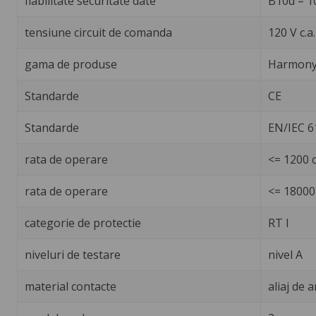
fiabilitate securitate date
B10d = 1
tensiune circuit de comanda
120 V c.a
gama de produse
Harmony 
Standarde
CE
Standarde
EN/IEC 61
rata de operare
<= 1200 c
rata de operare
<= 18000 
categorie de protectie
RT I
niveluri de testare
nivel A
material contacte
aliaj de 