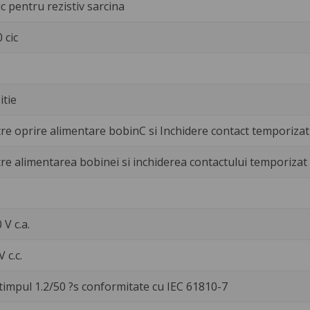
c pentru rezistiv sarcina
 cic
itie
re oprire alimentare bobinC si Inchidere contact temporizat
re alimentarea bobinei si inchiderea contactului temporizat
 V c.a.
V c.c.
 timpul 1.2/50 ?s conformitate cu IEC 61810-7