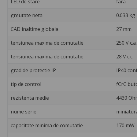
LED de stare
fara
greutate neta
0.033 kg
CAD inaltime globala
27 mm
tensiunea maxima de comutatie
250 V c.a.
tensiunea maxima de comutatie
28 V c.c.
grad de protectie IP
IP40 con
tip de control
fCrC but
rezistenta medie
4430 Ohm
nume serie
miniatur
capacitate minima de comutatie
170 mW