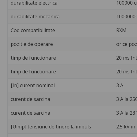
durabilitate electrica
100000 ci
durabilitate mecanica
10000000
Cod compatibilitate
RXM
pozitie de operare
orice poz
timp de functionare
20 ms Int
timp de functionare
20 ms Int
[In] curent nominal
3 A
curent de sarcina
3 A la 250
curent de sarcina
3 A la 28 
[Uimp] tensiune de tinere la impuls
2.5 kV in