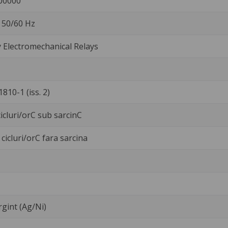
00000
. 50/60 Hz
Electromechanical Relays
810-1 (iss. 2)
icluri/orC sub sarcinC
cicluri/orC fara sarcina
argint (Ag/Ni)