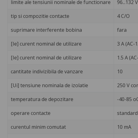
limite ale tensiunii nominale de functionare
96...132 V
tip si compozitie contacte
4 C/O
suprimare interferente bobina
fara
[Ie] curent nominal de utilizare
3 A (AC-
[Ie] curent nominal de utilizare
1.5 A (A
cantitate indivizibila de vanzare
10
[Ui] tensiune nominala de izolatie
250 V co
temperatura de depozitare
-40-85 o
operare contacte
standard
curentul minim comutat
10 mA