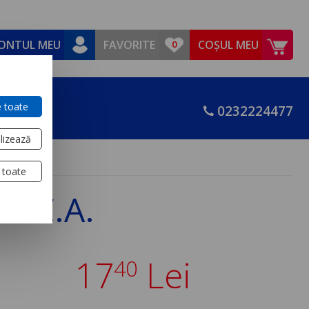
ONTUL MEU
FAVORITE
COȘUL MEU
 toate
0232224477
lizează
 toate
0V C.A.
17
Lei
40