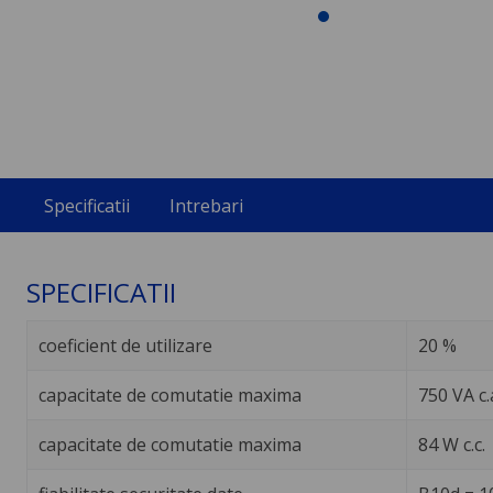
Specificatii
Intrebari
SPECIFICATII
coeficient de utilizare
20 %
capacitate de comutatie maxima
750 VA c.
capacitate de comutatie maxima
84 W c.c.