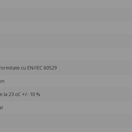
formitate cu EN/IEC 60529
on
 la 23 oC +/- 10 %
al