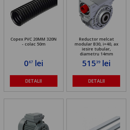
Copex PVC 20MM 320N
Reductor melcat
- colac 50m
modular B30, i=40, ax
iesire tubular,
diametru 14mm
0
lei
515
lei
67
39
DETALII
DETALII