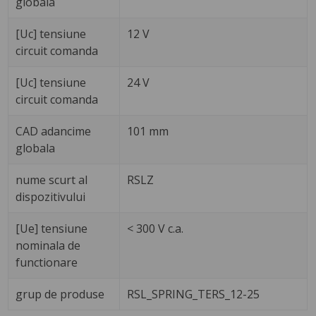
globala
[Uc] tensiune
12 V
circuit comanda
[Uc] tensiune
24 V
circuit comanda
CAD adancime
101 mm
globala
nume scurt al
RSLZ
dispozitivului
[Ue] tensiune
< 300 V c.a.
nominala de
functionare
grup de produse
RSL_SPRING_TERS_12-25