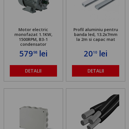
Motor electric
Profil aluminiu pentru
monofazat 1.1KW,
banda led, 13.2x7mm
1500RPM, B3-1
la 2m si capac mat
condensator
579
lei
20
lei
98
10
DETALII
DETALII