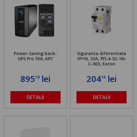
Power-Saving back-
Siguranta diferentiala
UPS Pro 550, APC
1P+N, 32A, PFL4-32-1N-
C-003, Eaton
895
lei
204
lei
18
16
DETALII
DETALII