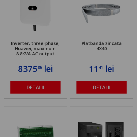
Inverter, three-phase,
Platbanda zincata
Huawei, maximum
4X40
8.8KVA AC output
8375
lei
11
lei
86
41
DETALII
DETALII