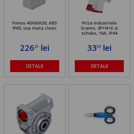
Panou 40X60X20, ABS
Priza industriala
IP65, usa mata clasic
Scame, 3P+N+E si
schuko, 16A, IP44
226
lei
33
lei
21
53
DETALII
DETALII