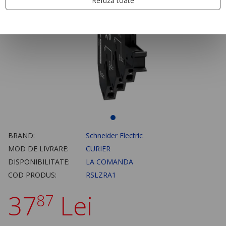
Refuză toate
BRAND:
Schneider Electric
MOD DE LIVRARE:
CURIER
DISPONIBILITATE:
LA COMANDA
COD PRODUS:
RSLZRA1
37
Lei
87