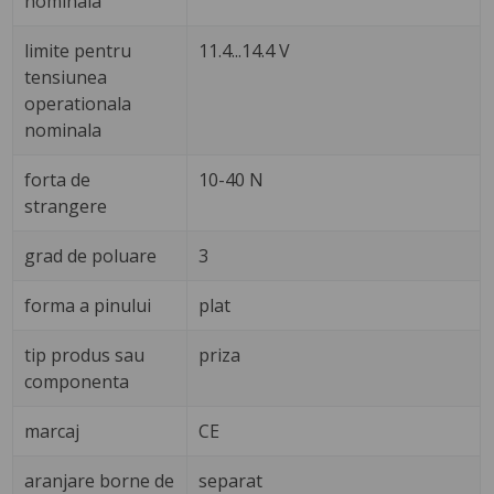
nominala
limite pentru
11.4...14.4 V
tensiunea
operationala
nominala
forta de
10-40 N
strangere
grad de poluare
3
forma a pinului
plat
tip produs sau
priza
componenta
marcaj
CE
aranjare borne de
separat