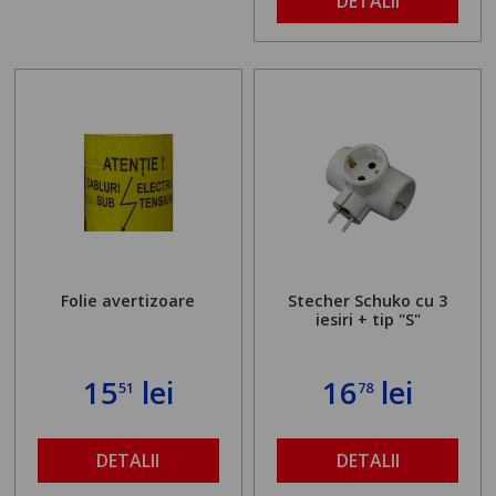
DETALII
Folie avertizoare
Stecher Schuko cu 3
iesiri + tip "S"
15
lei
16
lei
51
78
DETALII
DETALII