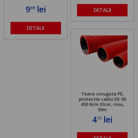
9
lei
69
DETALII
DETALII
Teava corugata PE,
protectie cablu DE 50
450 N/m Elcor, rosu,
50m
4
lei
72