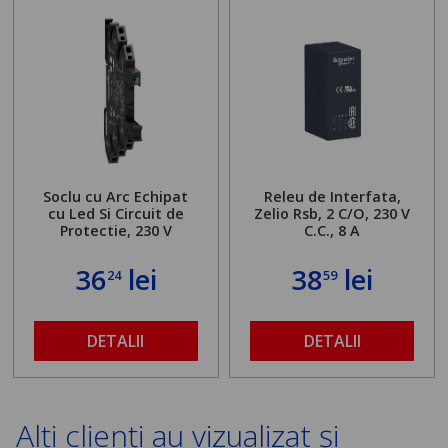
Soclu cu Arc Echipat
Releu de Interfata,
cu Led Si Circuit de
Zelio Rsb, 2 C/O, 230 V
Protectie, 230 V
C.C., 8 A
36
lei
38
lei
24
59
DETALII
DETALII
Alți clienți au vizualizat și