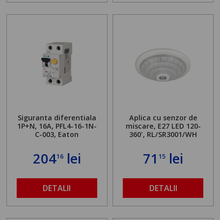
Siguranta diferentiala
Aplica cu senzor de
1P+N, 16A, PFL4-16-1N-
miscare, E27 LED 120-
C-003, Eaton
360', RL/SR3001/WH
204
lei
71
lei
16
15
DETALII
DETALII