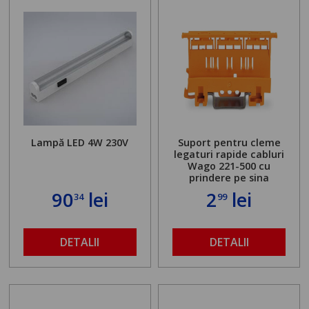
Lampă LED 4W 230V
Suport pentru cleme
legaturi rapide cabluri
Wago 221-500 cu
prindere pe sina
90
lei
2
lei
34
99
DETALII
DETALII