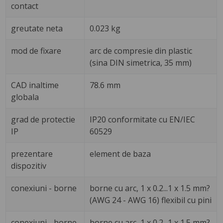
contact
greutate neta
0.023 kg
mod de fixare
arc de compresie din plastic
(sina DIN simetrica, 35 mm)
CAD inaltime
78.6 mm
globala
grad de protectie
IP20 conformitate cu EN/IEC
IP
60529
prezentare
element de baza
dispozitiv
conexiuni - borne
borne cu arc, 1 x 0.2...1 x 1.5 mm?
(AWG 24 - AWG 16) flexibil cu pini
conexiuni - borne
borne cu arc, 1 x 0.2...1 x 1.5 mm?