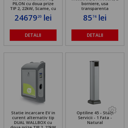
PILON cu doua prize
borniere, usa
TIP 2, 22kW, Scame, cu
transparenta
server local
24679
lei
85
lei
20
74
DETALII
DETALII
Statie incarcare EV in
Optiline 45 - Stalp
curent alternativ tip
Servicii - 1 Fata -
DUAL WALLBOX cu
Natural
doua prize TIP 2, 22kW