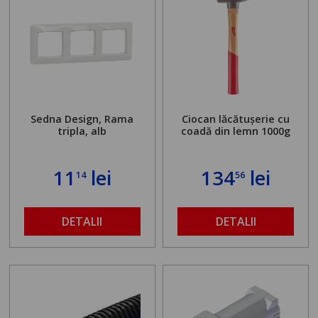
Sedna Design, Rama
Ciocan lăcătușerie cu
tripla, alb
coadă din lemn 1000g
11
lei
134
lei
14
56
DETALII
DETALII