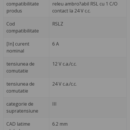
compatibilitate
releu ambro?abil RSL cu 1 C/O
produs
contact la 24 V c.c.
Cod
RSLZ
compatibilitate
[In] curent
6 A
nominal
tensiunea de
12 V c.a./c.c.
comutatie
tensiunea de
24 V c.a./c.c.
comutatie
categorie de
III
supratensiune
CAD latime
6.2 mm