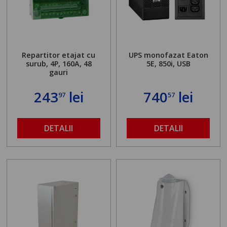
Repartitor etajat cu
UPS monofazat Eaton
surub, 4P, 160A, 48
5E, 850i, USB
gauri
243
lei
740
lei
97
57
DETALII
DETALII