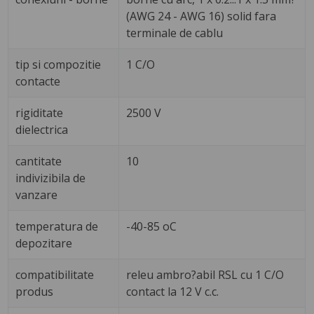
(AWG 24 - AWG 16) solid fara
terminale de cablu
tip si compozitie
1 C/O
contacte
rigiditate
2500 V
dielectrica
cantitate
10
indivizibila de
vanzare
temperatura de
-40-85 oC
depozitare
compatibilitate
releu ambro?abil RSL cu 1 C/O
produs
contact la 12 V c.c.