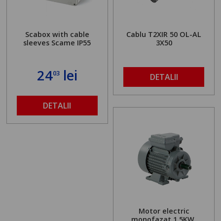
Scabox with cable
Cablu T2XIR 50 OL-AL
sleeves Scame IP55
3X50
24
lei
03
DETALII
DETALII
Motor electric
monofazat 1.5KW,