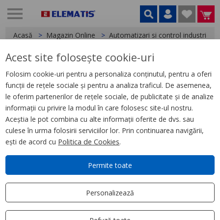
Acasă
Magazin Online
Automatizari si control industrial
Acest site folosește cookie-uri
< Relee
Folosim cookie-uri pentru a personaliza conținutul, pentru a oferi
funcții de rețele sociale și pentru a analiza traficul. De asemenea,
Soclu cu Arc Echipat cu Led Si
le oferim partenerilor de rețele sociale, de publicitate și de analize
Circuit de Protectie, 12-24 V
informații cu privire la modul în care folosesc site-ul nostru.
Aceștia le pot combina cu alte informații oferite de dvs. sau
culese în urma folosirii serviciilor lor. Prin continuarea navigării,
ești de acord cu
Politica de Cookies
.
Permite toate
Personalizează