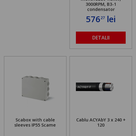
3000RPM, B3-1
condensator
576
lei
27
DETALII
Scabox with cable
Cablu ACYAbY 3 x 240 +
sleeves IP55 Scame
120