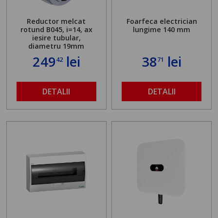
Reductor melcat
Foarfeca electrician
rotund B045, i=14, ax
lungime 140 mm
iesire tubular,
diametru 19mm
249
lei
38
lei
42
71
DETALII
DETALII