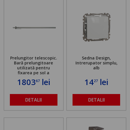
Prelungitor telescopic.
Sedna Design,
Bară prelungitoare
Intrerupator simplu,
utilizată pentru
alb
fixarea pe sol a
standului mașinii de
1803
lei
14
lei
67
27
găurit în locul
buloanelor de
ancorare. Greutate
maximă admisă de 500
DETALII
DETALII
kg și înălțime reglabilă
de la 1,8 la 2,9 m