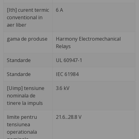
[Ith] curent termic
6 A
conventional in
aer liber
gama de produse
Harmony Electromechanical
Relays
Standarde
UL 60947-1
Standarde
IEC 61984
[Uimp] tensiune
3.6 kV
nominala de
tinere la impuls
limite pentru
21.6...28.8 V
tensiunea
operationala