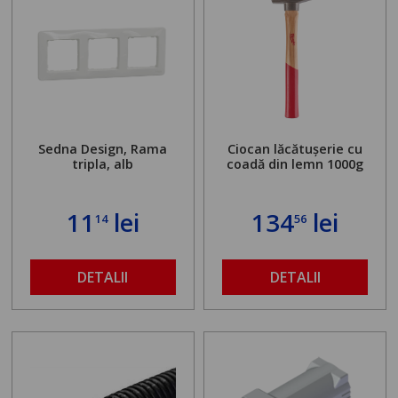
Sedna Design, Rama
Ciocan lăcătușerie cu
tripla, alb
coadă din lemn 1000g
11
lei
134
lei
14
56
DETALII
DETALII