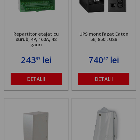
Repartitor etajat cu
UPS monofazat Eaton
surub, 4P, 160A, 48
5E, 850i, USB
gauri
243
lei
740
lei
97
57
DETALII
DETALII