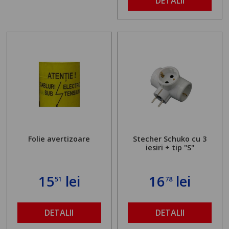
DETALII
Folie avertizoare
Stecher Schuko cu 3
iesiri + tip "S"
15
lei
16
lei
51
78
DETALII
DETALII