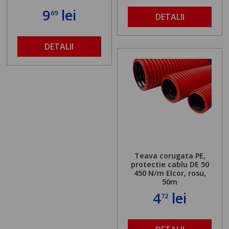
9
lei
69
DETALII
DETALII
Teava corugata PE,
protectie cablu DE 50
450 N/m Elcor, rosu,
50m
4
lei
72