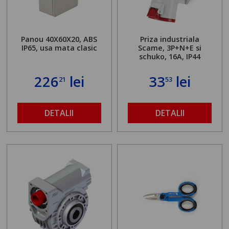
Panou 40X60X20, ABS
Priza industriala
IP65, usa mata clasic
Scame, 3P+N+E si
schuko, 16A, IP44
226
lei
33
lei
21
53
DETALII
DETALII