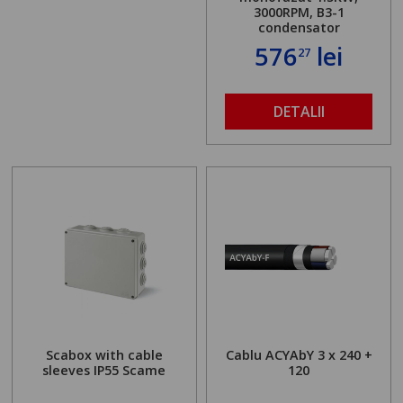
3000RPM, B3-1
condensator
576
lei
27
DETALII
Scabox with cable
Cablu ACYAbY 3 x 240 +
sleeves IP55 Scame
120