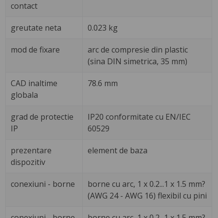
contact
greutate neta
0.023 kg
mod de fixare
arc de compresie din plastic
(sina DIN simetrica, 35 mm)
CAD inaltime
78.6 mm
globala
grad de protectie
IP20 conformitate cu EN/IEC
IP
60529
prezentare
element de baza
dispozitiv
conexiuni - borne
borne cu arc, 1 x 0.2...1 x 1.5 mm?
(AWG 24 - AWG 16) flexibil cu pini
conexiuni - borne
borne cu arc, 1 x 0.2...1 x 1.5 mm?