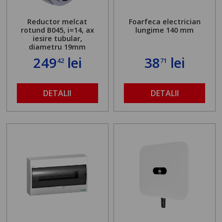
Reductor melcat
Foarfeca electrician
rotund B045, i=14, ax
lungime 140 mm
iesire tubular,
diametru 19mm
249
lei
38
lei
42
71
DETALII
DETALII