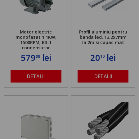
Motor electric
Profil aluminiu pentru
monofazat 1.1KW,
banda led, 13.2x7mm
1500RPM, B3-1
la 2m si capac mat
condensator
579
lei
20
lei
98
10
DETALII
DETALII