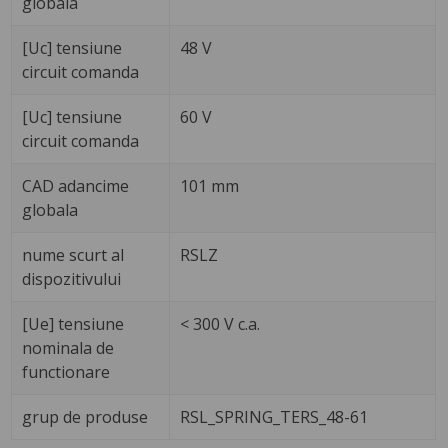
globala
[Uc] tensiune
48 V
circuit comanda
[Uc] tensiune
60 V
circuit comanda
CAD adancime
101 mm
globala
nume scurt al
RSLZ
dispozitivului
[Ue] tensiune
< 300 V c.a.
nominala de
functionare
grup de produse
RSL_SPRING_TERS_48-61