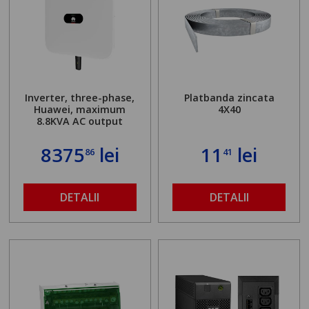
Inverter, three-phase,
Platbanda zincata
Huawei, maximum
4X40
8.8KVA AC output
8375
lei
11
lei
86
41
DETALII
DETALII