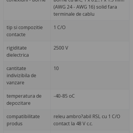
(AWG 24 - AWG 16) solid fara
terminale de cablu
tip si compozitie
1 C/O
contacte
rigiditate
2500 V
dielectrica
cantitate
10
indivizibila de
vanzare
temperatura de
-40-85 oC
depozitare
compatibilitate
releu ambro?abil RSL cu 1 C/O
produs
contact la 48 V c.c.