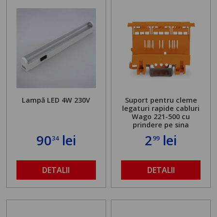
Lampă LED 4W 230V
Suport pentru cleme
legaturi rapide cabluri
Wago 221-500 cu
prindere pe sina
90
lei
2
lei
34
99
DETALII
DETALII