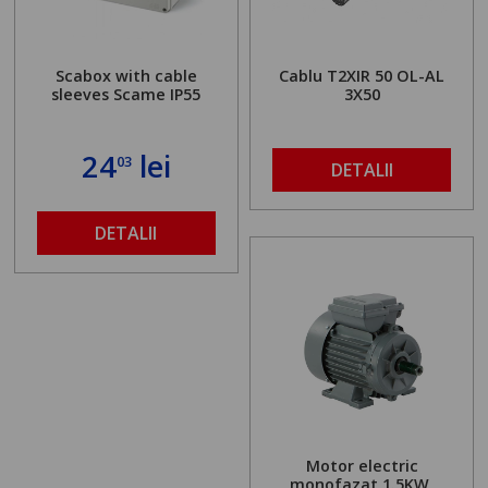
Scabox with cable
Cablu T2XIR 50 OL-AL
sleeves Scame IP55
3X50
24
lei
03
DETALII
DETALII
Motor electric
monofazat 1.5KW,