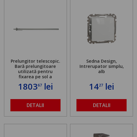
Prelungitor telescopic.
Sedna Design,
Bară prelungitoare
Intrerupator simplu,
utilizată pentru
alb
fixarea pe sol a
standului mașinii de
1803
lei
14
lei
67
27
găurit în locul
buloanelor de
ancorare. Greutate
maximă admisă de 500
DETALII
DETALII
kg și înălțime reglabilă
de la 1,8 la 2,9 m