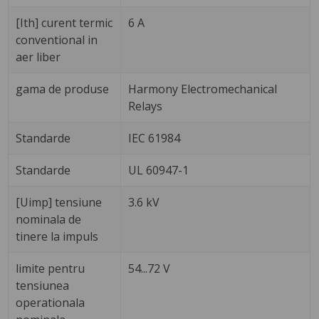
[Ith] curent termic
6 A
conventional in
aer liber
gama de produse
Harmony Electromechanical
Relays
Standarde
IEC 61984
Standarde
UL 60947-1
[Uimp] tensiune
3.6 kV
nominala de
tinere la impuls
limite pentru
54...72 V
tensiunea
operationala