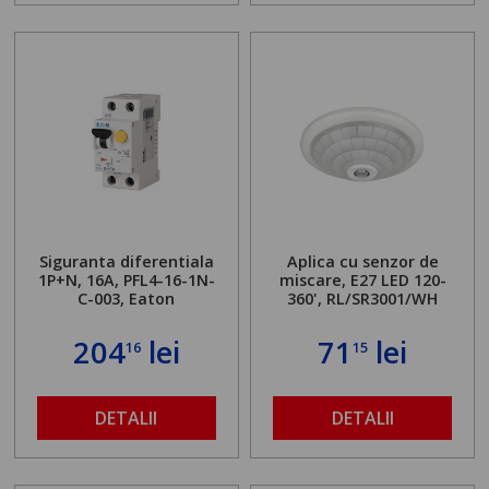
Siguranta diferentiala
Aplica cu senzor de
1P+N, 16A, PFL4-16-1N-
miscare, E27 LED 120-
C-003, Eaton
360', RL/SR3001/WH
204
lei
71
lei
16
15
DETALII
DETALII