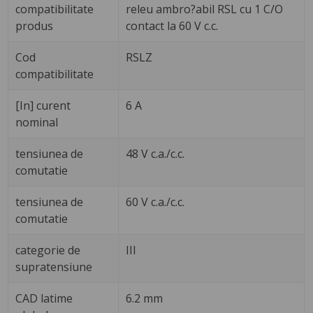
compatibilitate
releu ambro?abil RSL cu 1 C/O
produs
contact la 60 V c.c.
Cod
RSLZ
compatibilitate
[In] curent
6 A
nominal
tensiunea de
48 V c.a./c.c.
comutatie
tensiunea de
60 V c.a./c.c.
comutatie
categorie de
III
supratensiune
CAD latime
6.2 mm