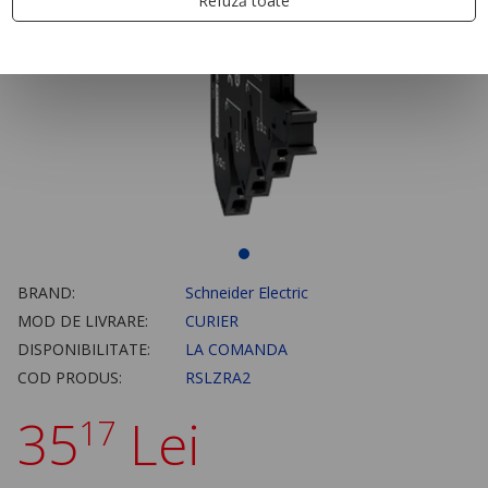
Refuză toate
BRAND:
Schneider Electric
MOD DE LIVRARE:
CURIER
DISPONIBILITATE:
LA COMANDA
COD PRODUS:
RSLZRA2
35
Lei
17