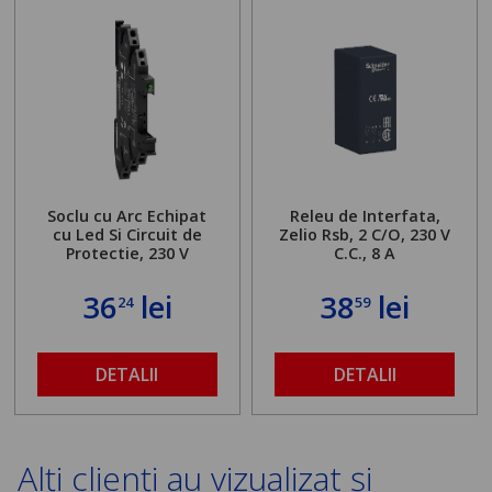
Soclu cu Arc Echipat
Releu de Interfata,
cu Led Si Circuit de
Zelio Rsb, 2 C/O, 230 V
Protectie, 230 V
C.C., 8 A
36
lei
38
lei
24
59
DETALII
DETALII
Alți clienți au vizualizat și