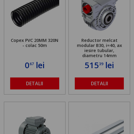
Copex PVC 20MM 320N
Reductor melcat
- colac 50m
modular B30, i=40, ax
iesire tubular,
diametru 14mm
0
lei
515
lei
67
39
DETALII
DETALII