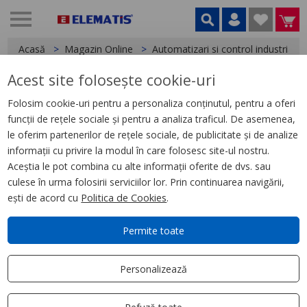
Acasă
Magazin Online
Automatizari si control industrial
Acest site folosește cookie-uri
< Relee
Folosim cookie-uri pentru a personaliza conținutul, pentru a oferi
funcții de rețele sociale și pentru a analiza traficul. De asemenea,
Soclu cu Arc Echipat cu Led Si
le oferim partenerilor de rețele sociale, de publicitate și de analize
Circuit de Protectie, 48-60 V
informații cu privire la modul în care folosesc site-ul nostru.
Aceștia le pot combina cu alte informații oferite de dvs. sau
culese în urma folosirii serviciilor lor. Prin continuarea navigării,
ești de acord cu
Politica de Cookies
.
Permite toate
Personalizează