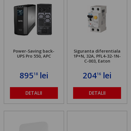
Power-Saving back-
Siguranta diferentiala
UPS Pro 550, APC
1P+N, 32A, PFL4-32-1N-
C-003, Eaton
895
lei
204
lei
18
16
DETALII
DETALII