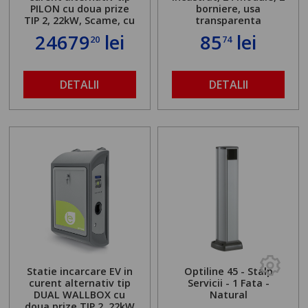
PILON cu doua prize
borniere, usa
TIP 2, 22kW, Scame, cu
transparenta
server local
24679
lei
85
lei
20
74
DETALII
DETALII
Statie incarcare EV in
Optiline 45 - Stalp
curent alternativ tip
Servicii - 1 Fata -
DUAL WALLBOX cu
Natural
doua prize TIP 2, 22kW