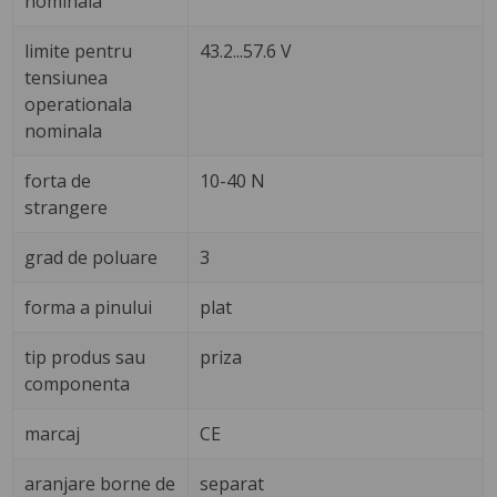
nominala
limite pentru
43.2...57.6 V
tensiunea
operationala
nominala
forta de
10-40 N
strangere
grad de poluare
3
forma a pinului
plat
tip produs sau
priza
componenta
marcaj
CE
aranjare borne de
separat