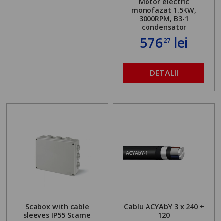
Motor electric
monofazat 1.5KW,
3000RPM, B3-1
condensator
576
lei
27
DETALII
Scabox with cable
Cablu ACYAbY 3 x 240 +
sleeves IP55 Scame
120