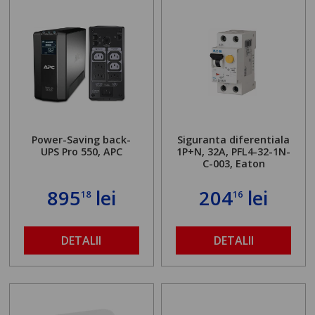
Power-Saving back-
Siguranta diferentiala
UPS Pro 550, APC
1P+N, 32A, PFL4-32-1N-
C-003, Eaton
895
lei
204
lei
18
16
DETALII
DETALII