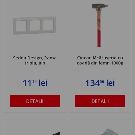
Sedna Design, Rama
Ciocan lăcătușerie cu
tripla, alb
coadă din lemn 1000g
11
lei
134
lei
14
56
DETALII
DETALII