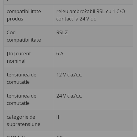
compatibilitate
releu ambro?abil RSL cu 1 C/O
produs
contact la 24 V c.c.
Cod
RSLZ
compatibilitate
[In] curent
6 A
nominal
tensiunea de
12 V c.a./c.c.
comutatie
tensiunea de
24 V c.a./c.c.
comutatie
categorie de
III
supratensiune