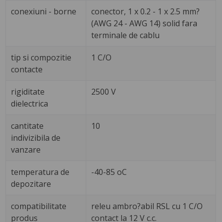
conexiuni - borne
conector, 1 x 0.2 - 1 x 2.5 mm?
(AWG 24 - AWG 14) solid fara
terminale de cablu
tip si compozitie
1 C/O
contacte
rigiditate
2500 V
dielectrica
cantitate
10
indivizibila de
vanzare
temperatura de
-40-85 oC
depozitare
compatibilitate
releu ambro?abil RSL cu 1 C/O
produs
contact la 12 V c.c.