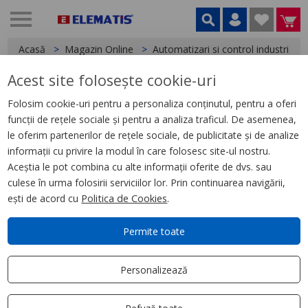
Acasă
Magazin Online
Automatizari si control industrial
Acest site folosește cookie-uri
< Relee
Folosim cookie-uri pentru a personaliza conținutul, pentru a oferi
funcții de rețele sociale și pentru a analiza traficul. De asemenea,
Soclu cu surub Echipat cu Led Si
le oferim partenerilor de rețele sociale, de publicitate și de analize
Circuit de Protectie, 12-24 V
informații cu privire la modul în care folosesc site-ul nostru.
Aceștia le pot combina cu alte informații oferite de dvs. sau
culese în urma folosirii serviciilor lor. Prin continuarea navigării,
ești de acord cu
Politica de Cookies
.
Permite toate
Personalizează