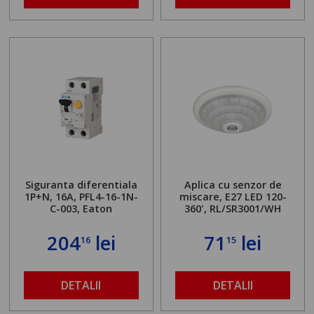
Siguranta diferentiala
Aplica cu senzor de
1P+N, 16A, PFL4-16-1N-
miscare, E27 LED 120-
C-003, Eaton
360', RL/SR3001/WH
204
lei
71
lei
16
15
DETALII
DETALII