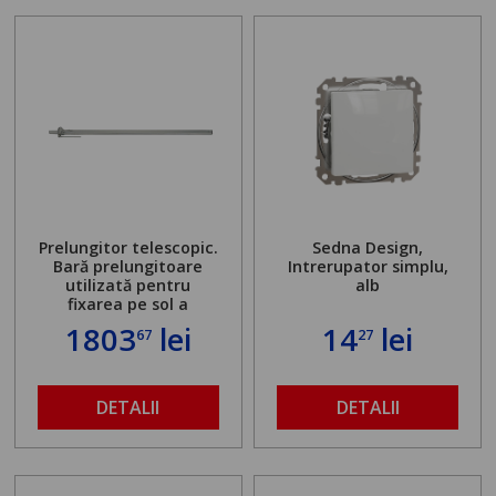
Prelungitor telescopic.
Sedna Design,
Bară prelungitoare
Intrerupator simplu,
utilizată pentru
alb
fixarea pe sol a
standului mașinii de
1803
lei
14
lei
67
27
găurit în locul
buloanelor de
ancorare. Greutate
maximă admisă de 500
DETALII
DETALII
kg și înălțime reglabilă
de la 1,8 la 2,9 m