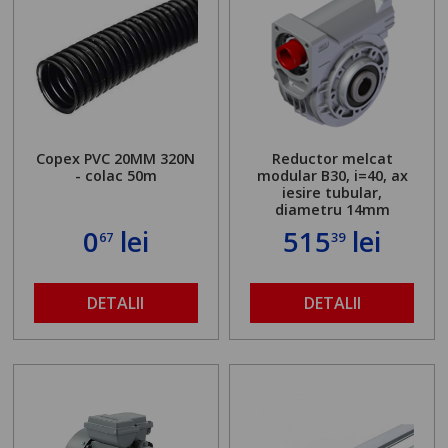
Copex PVC 20MM 320N
Reductor melcat
- colac 50m
modular B30, i=40, ax
iesire tubular,
diametru 14mm
0
lei
515
lei
67
39
DETALII
DETALII