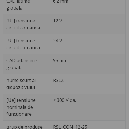
CAD latime
6.2 mm
globala
[Uc] tensiune
12 V
circuit comanda
[Uc] tensiune
24 V
circuit comanda
CAD adancime
95 mm
globala
nume scurt al
RSLZ
dispozitivului
[Ue] tensiune
< 300 V c.a.
nominala de
functionare
grup de produse
RSL_CON_12-25