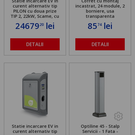
Statie incarcare EV in
Cofret cu montaj
curent alternativ tip
incastrat, 24 module, 2
PILON cu doua prize
borniere, usa
TIP 2, 22kW, Scame, cu
transparenta
server local
24679
lei
85
lei
20
74
DETALII
DETALII
Statie incarcare EV in
Optiline 45 - Stalp
curent alternativ tip
Servicii - 1 Fata -