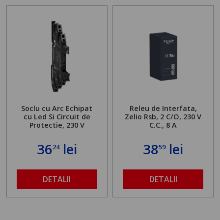
Soclu cu Arc Echipat
Releu de Interfata,
cu Led Si Circuit de
Zelio Rsb, 2 C/O, 230 V
Protectie, 230 V
C.C., 8 A
36
lei
38
lei
24
59
DETALII
DETALII