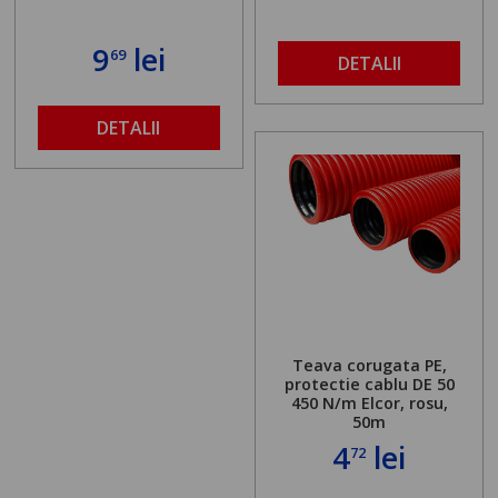
9
lei
69
DETALII
DETALII
Teava corugata PE,
protectie cablu DE 50
450 N/m Elcor, rosu,
50m
4
lei
72