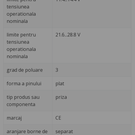
tensiunea
operationala
nominala
limite pentru
21.6...28.8 V
tensiunea
operationala
nominala
grad de poluare
3
forma a pinului
plat
tip produs sau
priza
componenta
marcaj
CE
aranjare borne de
separat