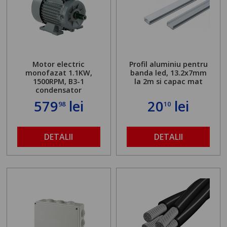
Motor electric
Profil aluminiu pentru
monofazat 1.1KW,
banda led, 13.2x7mm
1500RPM, B3-1
la 2m si capac mat
condensator
579
lei
20
lei
98
10
DETALII
DETALII