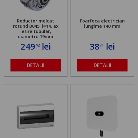
Reductor melcat
Foarfeca electrician
rotund B045, i=14, ax
lungime 140 mm
iesire tubular,
diametru 19mm
249
lei
38
lei
42
71
DETALII
DETALII