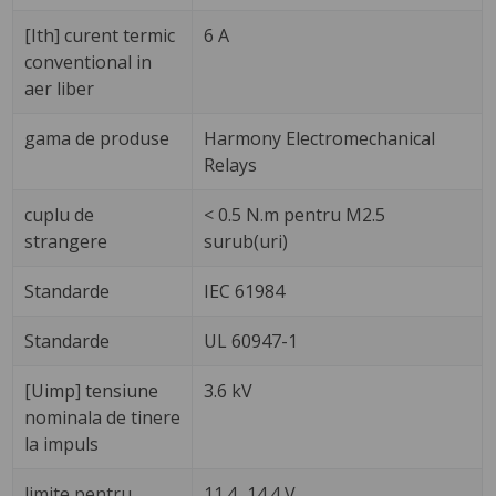
[Ith] curent termic
6 A
conventional in
aer liber
gama de produse
Harmony Electromechanical
Relays
cuplu de
< 0.5 N.m pentru M2.5
strangere
surub(uri)
Standarde
IEC 61984
Standarde
UL 60947-1
[Uimp] tensiune
3.6 kV
nominala de tinere
la impuls
limite pentru
11.4...14.4 V