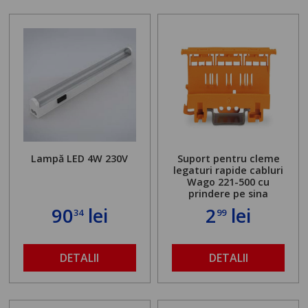
Lampă LED 4W 230V
Suport pentru cleme
legaturi rapide cabluri
Wago 221-500 cu
prindere pe sina
90
lei
2
lei
34
99
DETALII
DETALII