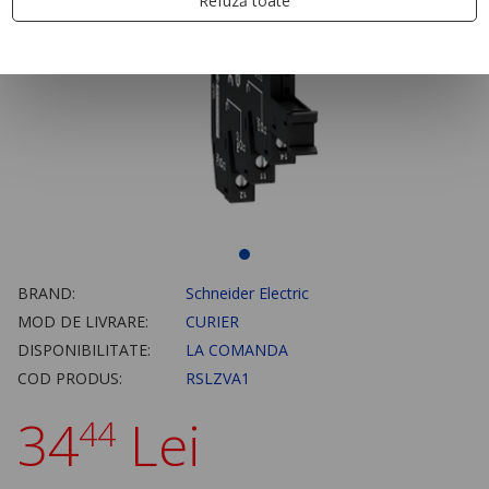
Refuză toate
BRAND:
Schneider Electric
MOD DE LIVRARE:
CURIER
DISPONIBILITATE:
LA COMANDA
COD PRODUS:
RSLZVA1
34
Lei
44