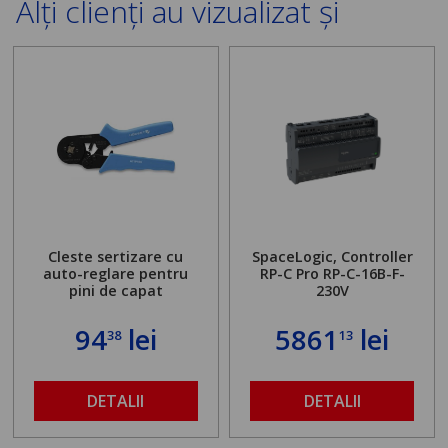
Alți clienți au vizualizat și
Cleste sertizare cu
SpaceLogic, Controller
auto-reglare pentru
RP-C Pro RP-C-16B-F-
pini de capat
230V
94
lei
5861
lei
38
13
DETALII
DETALII