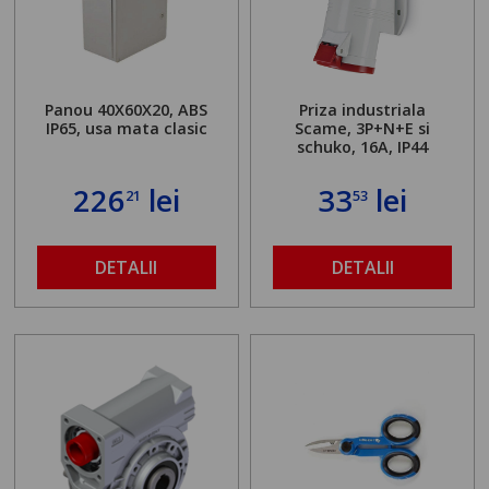
Panou 40X60X20, ABS
Priza industriala
IP65, usa mata clasic
Scame, 3P+N+E si
schuko, 16A, IP44
226
lei
33
lei
21
53
DETALII
DETALII