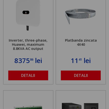
Inverter, three-phase,
Platbanda zincata
Huawei, maximum
4X40
8.8KVA AC output
8375
lei
11
lei
86
41
DETALII
DETALII