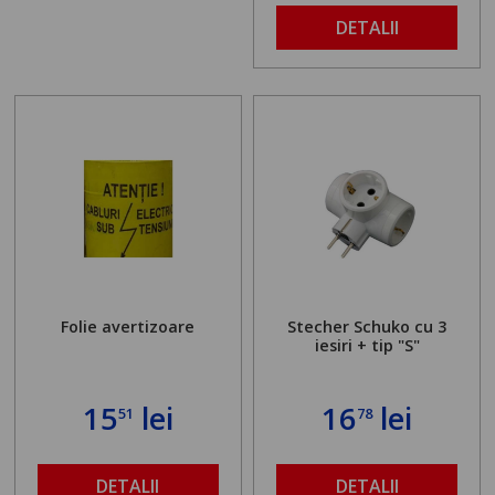
DETALII
Folie avertizoare
Stecher Schuko cu 3
iesiri + tip "S"
15
lei
16
lei
51
78
DETALII
DETALII