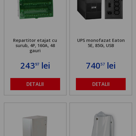
Repartitor etajat cu
UPS monofazat Eaton
surub, 4P, 160A, 48
5E, 850i, USB
gauri
243
lei
740
lei
97
57
DETALII
DETALII