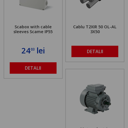
Scabox with cable
Cablu T2XIR 50 OL-AL
sleeves Scame IP55
3X50
24
lei
03
DETALII
DETALII