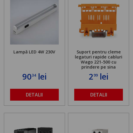
Lampă LED 4W 230V
Suport pentru cleme
legaturi rapide cabluri
Wago 221-500 cu
prindere pe sina
90
lei
2
lei
34
99
DETALII
DETALII