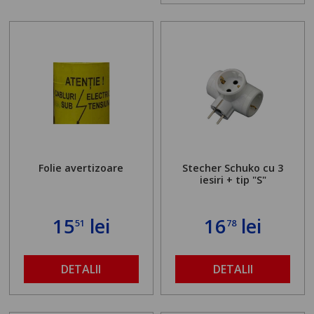
Folie avertizoare
Stecher Schuko cu 3
iesiri + tip "S"
15
lei
16
lei
51
78
DETALII
DETALII