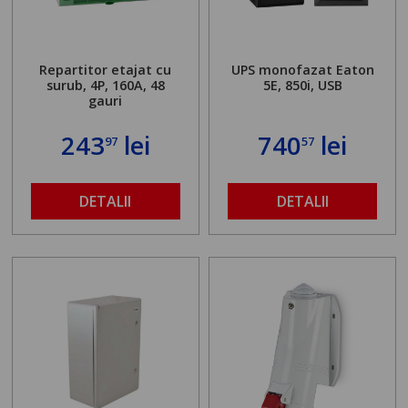
Repartitor etajat cu
UPS monofazat Eaton
surub, 4P, 160A, 48
5E, 850i, USB
gauri
243
lei
740
lei
97
57
DETALII
DETALII