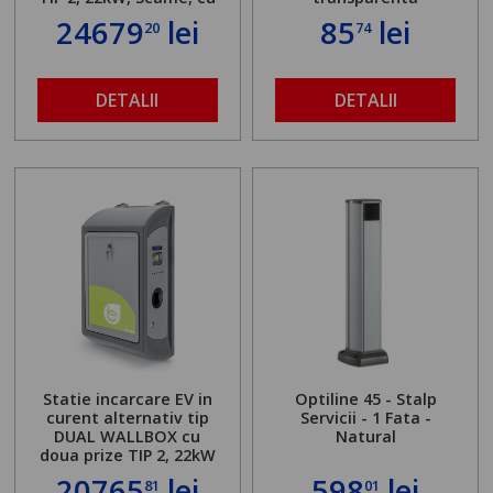
server local
24679
lei
85
lei
20
74
DETALII
DETALII
Statie incarcare EV in
Optiline 45 - Stalp
curent alternativ tip
Servicii - 1 Fata -
DUAL WALLBOX cu
Natural
doua prize TIP 2, 22kW
20765
lei
598
lei
81
01