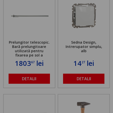
Prelungitor telescopic.
Sedna Design,
Bară prelungitoare
Intrerupator simplu,
utilizată pentru
alb
fixarea pe sol a
standului mașinii de
1803
lei
14
lei
67
27
găurit în locul
buloanelor de
ancorare. Greutate
maximă admisă de 500
DETALII
DETALII
kg și înălțime reglabilă
de la 1,8 la 2,9 m