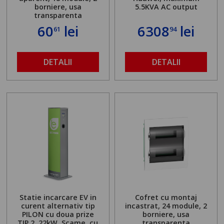
borniere, usa
5.5KVA AC output
transparenta
60
lei
6308
lei
61
94
DETALII
DETALII
Statie incarcare EV in
Cofret cu montaj
curent alternativ tip
incastrat, 24 module, 2
PILON cu doua prize
borniere, usa
TIP 2, 22kW, Scame, cu
transparenta