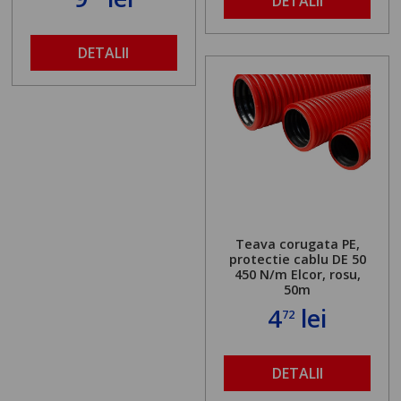
DETALII
DETALII
Teava corugata PE,
protectie cablu DE 50
450 N/m Elcor, rosu,
50m
4
lei
72
DETALII