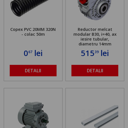
Copex PVC 20MM 320N
Reductor melcat
- colac 50m
modular B30, i=40, ax
iesire tubular,
diametru 14mm
0
lei
515
lei
67
39
DETALII
DETALII