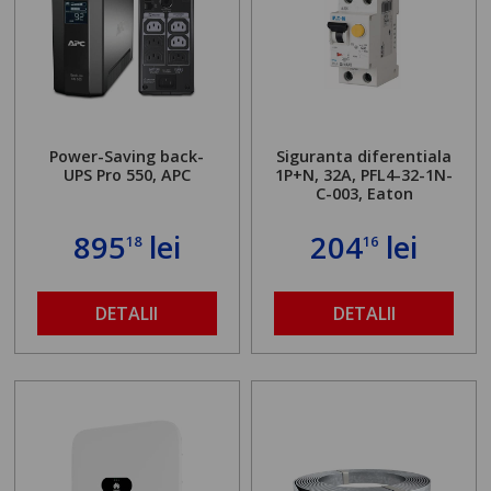
Power-Saving back-
Siguranta diferentiala
UPS Pro 550, APC
1P+N, 32A, PFL4-32-1N-
C-003, Eaton
895
lei
204
lei
18
16
DETALII
DETALII