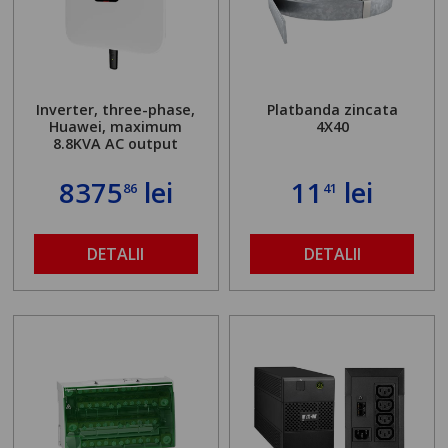
Inverter, three-phase,
Platbanda zincata
Huawei, maximum
4X40
8.8KVA AC output
8375
lei
11
lei
86
41
DETALII
DETALII