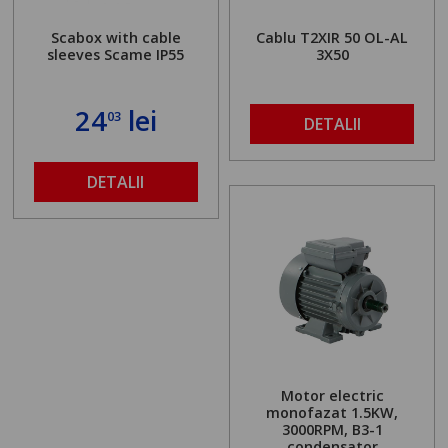
Scabox with cable
Cablu T2XIR 50 OL-AL
sleeves Scame IP55
3X50
24
lei
03
DETALII
DETALII
Motor electric
monofazat 1.5KW,
3000RPM, B3-1
condensator