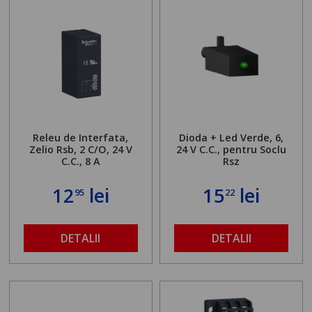
Releu de Interfata,
Dioda + Led Verde, 6,
Zelio Rsb, 2 C/O, 24 V
24 V C.C., pentru Soclu
C.C., 8 A
Rsz
12
lei
15
lei
95
22
DETALII
DETALII