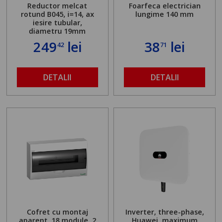
Reductor melcat
Foarfeca electrician
rotund B045, i=14, ax
lungime 140 mm
iesire tubular,
diametru 19mm
249
lei
38
lei
42
71
DETALII
DETALII
Cofret cu montaj
Inverter, three-phase,
aparent, 18 module, 2
Huawei, maximum