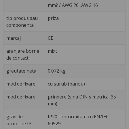
mm? / AWG 20...AWG 16
tip produs sau
priza
componenta
marcaj
CE
aranjare borne
mixt
de contact
greutate neta
0.072 kg
mod de fixare
cu surub (panou)
mod de fixare
prindere (sina DIN simetrica, 35
mm)
grad de
IP20 conformitate cu EN/IEC
protectie IP
60529