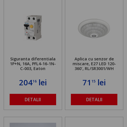
Siguranta diferentiala
Aplica cu senzor de
1P+N, 16A, PFL4-16-1N-
miscare, E27 LED 120-
C-003, Eaton
360', RL/SR3001/WH
204
lei
71
lei
16
15
DETALII
DETALII