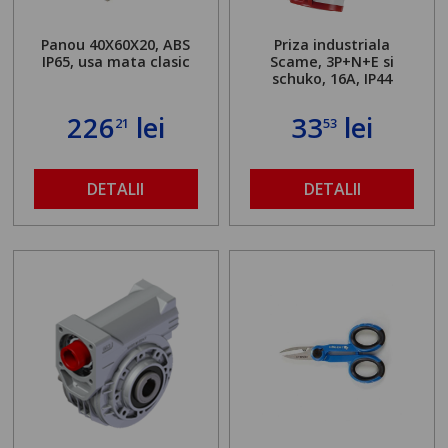
Panou 40X60X20, ABS
Priza industriala
IP65, usa mata clasic
Scame, 3P+N+E si
schuko, 16A, IP44
226
lei
33
lei
21
53
DETALII
DETALII