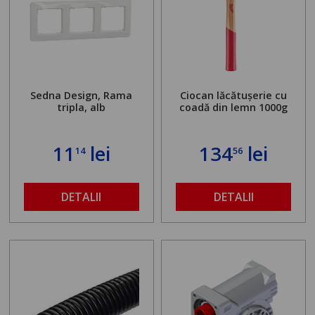
Sedna Design, Rama
Ciocan lăcătușerie cu
tripla, alb
coadă din lemn 1000g
11
lei
134
lei
14
56
DETALII
DETALII