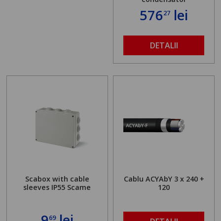
576
lei
27
DETALII
Scabox with cable
Cablu ACYAbY 3 x 240 +
sleeves IP55 Scame
120
9
lei
69