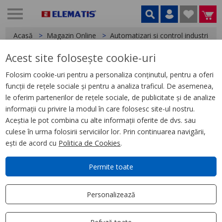
Acasă
Magazin Online
Automatizari si control industrial
Acest site folosește cookie-uri
< Relee
Folosim cookie-uri pentru a personaliza conținutul, pentru a oferi
funcții de rețele sociale și pentru a analiza traficul. De asemenea,
Soclu Rpz- 16 A, 250 V -pentru
le oferim partenerilor de rețele sociale, de publicitate și de analize
Releu Rxm3
informații cu privire la modul în care folosesc site-ul nostru.
Aceștia le pot combina cu alte informații oferite de dvs. sau
culese în urma folosirii serviciilor lor. Prin continuarea navigării,
ești de acord cu
Politica de Cookies
.
Permite toate
Personalizează