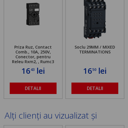
Priza Ruz, Contact
Soclu 29MM / MIXED
Comb., 10A, 250V,
TERMINATIONS
Conector, pentru
Releu Rxm2, , Rumc3
16
lei
16
lei
43
50
DETALII
DETALII
Alți clienți au vizualizat și