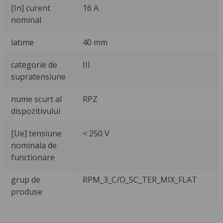
[In] curent
16 A
nominal
latime
40 mm
categorie de
III
supratensiune
nume scurt al
RPZ
dispozitivului
[Ue] tensiune
< 250 V
nominala de
functionare
grup de
RPM_3_C/O_SC_TER_MIX_FLAT
produse