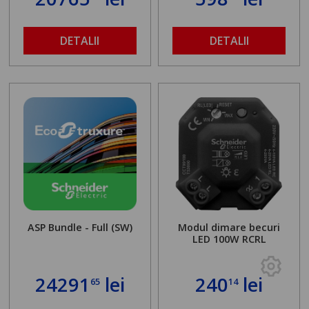
DETALII
DETALII
ASP Bundle - Full (SW)
Modul dimare becuri
LED 100W RCRL
24291
lei
240
lei
65
14