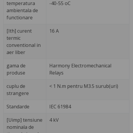
temperatura
-40-55 oC
ambientala de
functionare
[Ith] curent
16 A
termic
conventional in
aer liber
gama de
Harmony Electromechanical
produse
Relays
cuplu de
< 1 N.m pentru M3.5 surub(uri)
strangere
Standarde
IEC 61984
[Uimp] tensiune
4 kV
nominala de