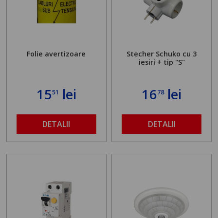
Folie avertizoare
Stecher Schuko cu 3
iesiri + tip "S"
15
lei
16
lei
51
78
DETALII
DETALII