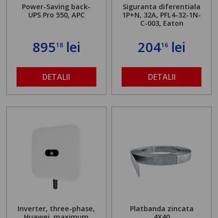
Power-Saving back-
Siguranta diferentiala
UPS Pro 550, APC
1P+N, 32A, PFL4-32-1N-
C-003, Eaton
895
lei
204
lei
18
16
DETALII
DETALII
Inverter, three-phase,
Platbanda zincata
Huawei, maximum
4X40