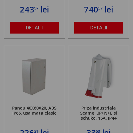
243
lei
740
lei
97
57
DETALII
DETALII
Panou 40X60X20, ABS
Priza industriala
IP65, usa mata clasic
Scame, 3P+N+E si
schuko, 16A, IP44
226
lei
33
lei
21
53