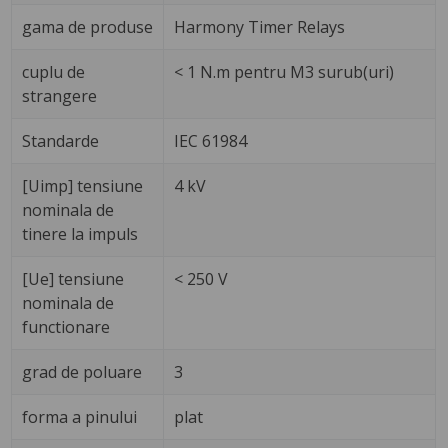
gama de produse
Harmony Timer Relays
cuplu de
< 1 N.m pentru M3 surub(uri)
strangere
Standarde
IEC 61984
[Uimp] tensiune
4 kV
nominala de
tinere la impuls
[Ue] tensiune
< 250 V
nominala de
functionare
grad de poluare
3
forma a pinului
plat