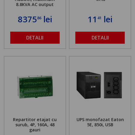
8.8KVA AC output
8375
lei
11
lei
86
41
DETALII
DETALII
Repartitor etajat cu
UPS monofazat Eaton
surub, 4P, 160A, 48
5E, 850i, USB
gauri