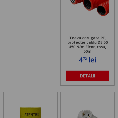
Teava corugata PE,
protectie cablu DE 50
450 N/m Elcor, rosu,
50m
4
lei
72
DETALII