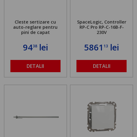
Cleste sertizare cu
SpaceLogic, Controller
auto-reglare pentru
RP-C Pro RP-C-16B-F-
pini de capat
230V
94
lei
5861
lei
38
13
DETALII
DETALII