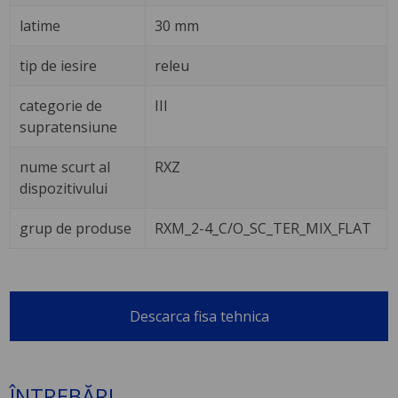
latime
30 mm
tip de iesire
releu
categorie de
III
supratensiune
nume scurt al
RXZ
dispozitivului
grup de produse
RXM_2-4_C/O_SC_TER_MIX_FLAT
Descarca fisa tehnica
ÎNTREBĂRI