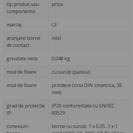
tip produs sau
priza
componenta
marcaj
CE
aranjare borne
mixt
de contact
greutate neta
0.048 kg
mod de fixare
cu surub (panou)
mod de fixare
prindere (sina DIN simetrica, 35
mm)
grad de protectie
IP20 conformitate cu EN/IEC
IP
60529
conexiuni -
borne cu surub, 1 x 0.25...1 x 1