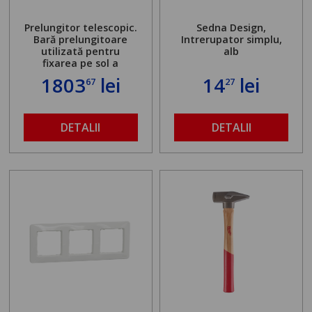
Prelungitor telescopic.
Sedna Design,
Bară prelungitoare
Intrerupator simplu,
utilizată pentru
alb
fixarea pe sol a
standului mașinii de
1803
lei
14
lei
67
27
găurit în locul
buloanelor de
ancorare. Greutate
maximă admisă de 500
DETALII
DETALII
kg și înălțime reglabilă
de la 1,8 la 2,9 m