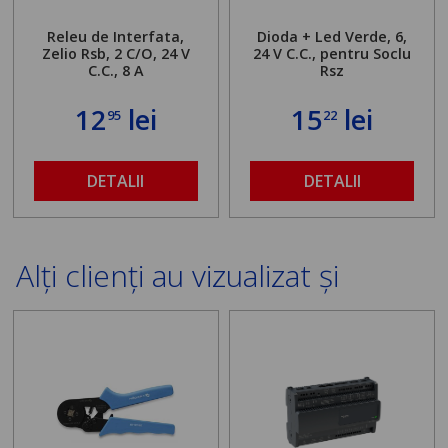
Releu de Interfata,
Dioda + Led Verde, 6,
Zelio Rsb, 2 C/O, 24 V
24 V C.C., pentru Soclu
C.C., 8 A
Rsz
12
lei
15
lei
95
22
DETALII
DETALII
Alți clienți au vizualizat și