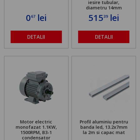
iesire tubular,
diametru 14mm
0
lei
515
lei
67
39
DETALII
DETALII
Motor electric
Profil aluminiu pentru
monofazat 1.1KW,
banda led, 13.2x7mm
1500RPM, B3-1
la 2m si capac mat
condensator