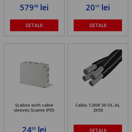
579
lei
20
lei
98
10
DETALII
DETALII
Scabox with cable
Cablu T2XIR 50 OL-AL
sleeves Scame IP55
3X50
24
lei
03
DETALII