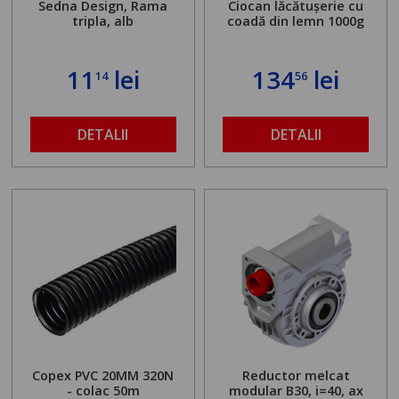
Sedna Design, Rama
Ciocan lăcătușerie cu
tripla, alb
coadă din lemn 1000g
11
lei
134
lei
14
56
DETALII
DETALII
Copex PVC 20MM 320N
Reductor melcat
- colac 50m
modular B30, i=40, ax