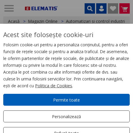
Acasă
Magazin Online
Automatizari si control industrial
Acest site folosește cookie-uri
< Relee
Folosim cookie-uri pentru a personaliza conținutul, pentru a oferi
funcții de rețele sociale și pentru a analiza traficul. De asemenea,
Soclu Rxz, Contact Comb., 10A,
le oferim partenerilor de rețele sociale, de publicitate și de analize
250V, Clema surub -pentru
informații cu privire la modul în care folosesc site-ul nostru.
Releu Rxm2, , Rxm4
Aceștia le pot combina cu alte informații oferite de dvs. sau
culese în urma folosirii serviciilor lor. Prin continuarea navigării,
ești de acord cu
Politica de Cookies
.
Permite toate
Personalizează