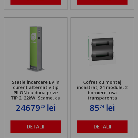
Statie incarcare EV in
Cofret cu montaj
curent alternativ tip
incastrat, 24 module, 2
PILON cu doua prize
borniere, usa
TIP 2, 22kW, Scame, cu
transparenta
server local
24679
lei
85
lei
20
74
DETALII
DETALII