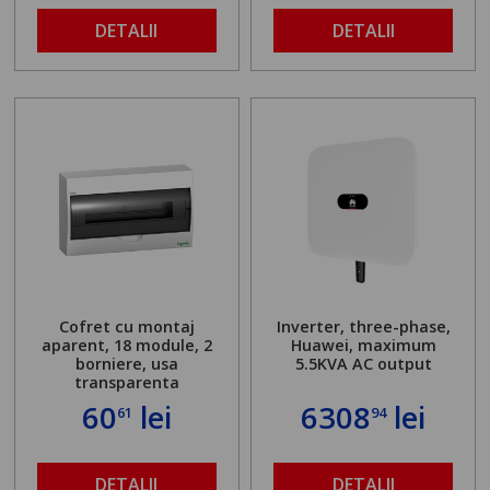
DETALII
DETALII
Cofret cu montaj
Inverter, three-phase,
aparent, 18 module, 2
Huawei, maximum
borniere, usa
5.5KVA AC output
transparenta
60
lei
6308
lei
61
94
DETALII
DETALII