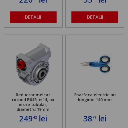
DETALII
DETALII
Reductor melcat
Foarfeca electrician
rotund B045, i=14, ax
lungime 140 mm
iesire tubular,
diametru 19mm
249
lei
38
lei
42
71