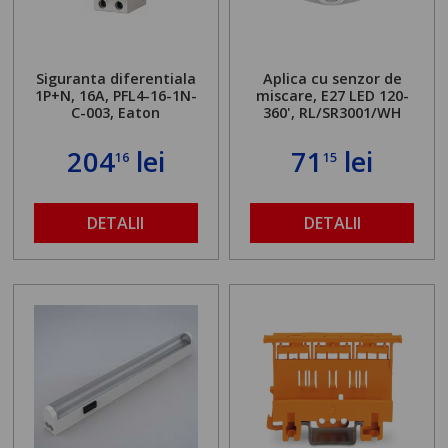
Siguranta diferentiala
Aplica cu senzor de
1P+N, 16A, PFL4-16-1N-
miscare, E27 LED 120-
C-003, Eaton
360', RL/SR3001/WH
204
lei
71
lei
16
15
DETALII
DETALII