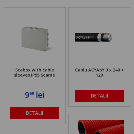
Scabox with cable
Cablu ACYAbY 3 x 240 +
sleeves IP55 Scame
120
9
lei
69
DETALII
DETALII