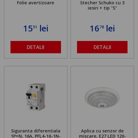
Folie avertizoare
Stecher Schuko cu 3
iesiri + tip "S"
15
lei
16
lei
51
78
DETALII
DETALII
Siguranta diferentiala
Aplica cu senzor de
1P+N, 16A, PFL4-16-1N-
miscare, E27 LED 120-