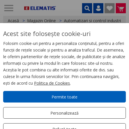
Acasă
Magazin Online
Automatizari si control industrial
Acest site folosește cookie-uri
< Relee
Folosim cookie-uri pentru a personaliza conținutul, pentru a oferi
funcții de rețele sociale și pentru a analiza traficul. De asemenea,
Varistor, 110, 240 V C.A./C.C.,
le oferim partenerilor de rețele sociale, de publicitate și de analize
pentru Socluri Rpz/Rxz
informații cu privire la modul în care folosesc site-ul nostru.
Aceștia le pot combina cu alte informații oferite de dvs. sau
culese în urma folosirii serviciilor lor. Prin continuarea navigării,
ești de acord cu
Politica de Cookies
.
Permite toate
Personalizează