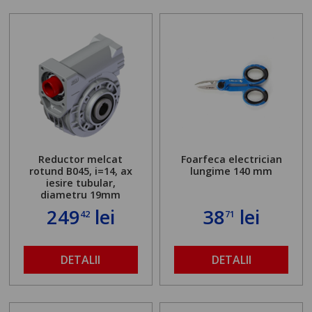
Reductor melcat
Foarfeca electrician
rotund B045, i=14, ax
lungime 140 mm
iesire tubular,
diametru 19mm
249
lei
38
lei
42
71
DETALII
DETALII