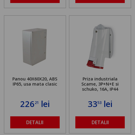
Panou 40X60X20, ABS
Priza industriala
IP65, usa mata clasic
Scame, 3P+N+E si
schuko, 16A, IP44
226
lei
33
lei
21
53
DETALII
DETALII