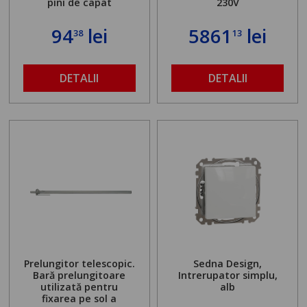
pini de capat
230V
94
lei
5861
lei
38
13
DETALII
DETALII
Prelungitor telescopic.
Sedna Design,
Bară prelungitoare
Intrerupator simplu,
utilizată pentru
alb
fixarea pe sol a