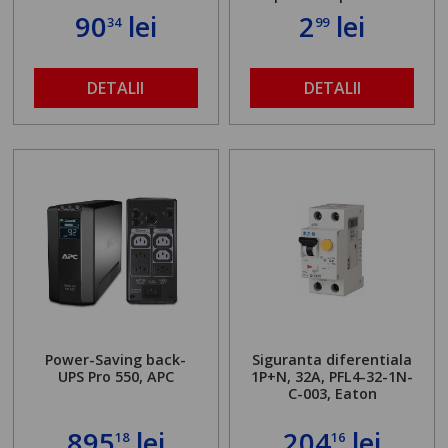
90
lei
2
lei
34
99
DETALII
DETALII
Power-Saving back-
Siguranta diferentiala
UPS Pro 550, APC
1P+N, 32A, PFL4-32-1N-
C-003, Eaton
895
lei
204
lei
18
16