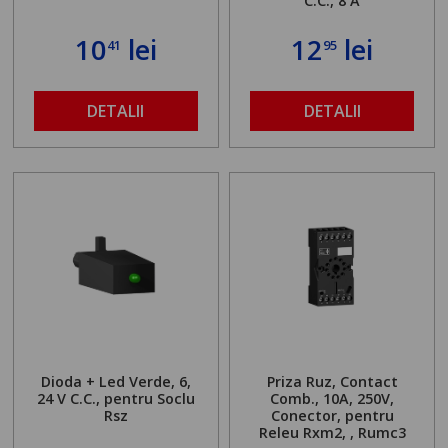
C.C., 8 A
10
lei
12
lei
41
95
DETALII
DETALII
Dioda + Led Verde, 6,
Priza Ruz, Contact
24 V C.C., pentru Soclu
Comb., 10A, 250V,
Rsz
Conector, pentru
Releu Rxm2, , Rumc3