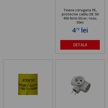
Teava corugata PE,
protectie cablu DE 50
450 N/m Elcor, rosu,
50m
4
lei
72
DETALII