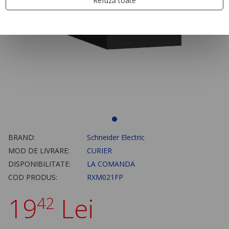
Refuză toate
BRAND:
Schneider Electric
MOD DE LIVRARE:
CURIER
DISPONIBILITATE:
LA COMANDA
COD PRODUS:
RXM021FP
19
Lei
42