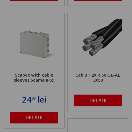
Scabox with cable
Cablu T2XIR 50 OL-AL
sleeves Scame IP55
3X50
24
lei
03
DETALII
DETALII