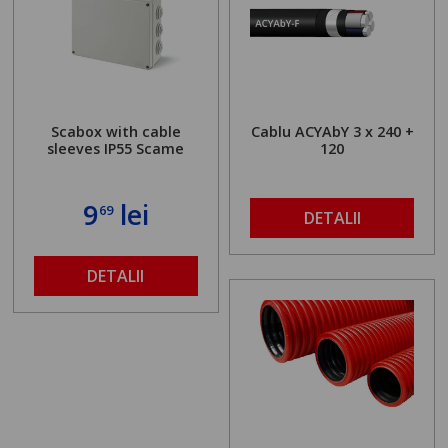
Scabox with cable
Cablu ACYAbY 3 x 240 +
sleeves IP55 Scame
120
9
lei
69
DETALII
DETALII