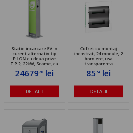
Statie incarcare EV in
Cofret cu montaj
curent alternativ tip
incastrat, 24 module, 2
PILON cu doua prize
borniere, usa
TIP 2, 22kW, Scame, cu
transparenta
server local
24679
lei
85
lei
20
74
DETALII
DETALII