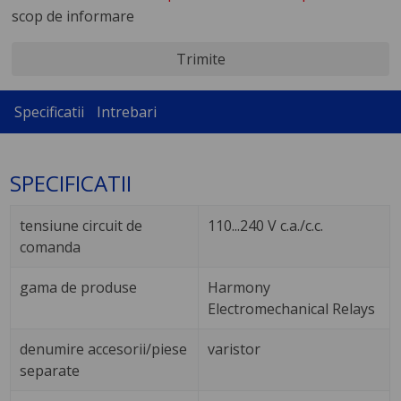
scop de informare
Trimite
Specificatii
Intrebari
SPECIFICATII
tensiune circuit de
110...240 V c.a./c.c.
comanda
gama de produse
Harmony
Electromechanical Relays
denumire accesorii/piese
varistor
separate