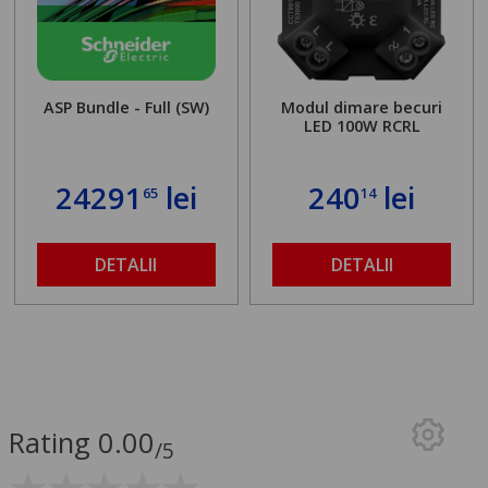
ASP Bundle - Full (SW)
Modul dimare becuri
LED 100W RCRL
24291
lei
240
lei
65
14
DETALII
DETALII
Rating 0.00
/5