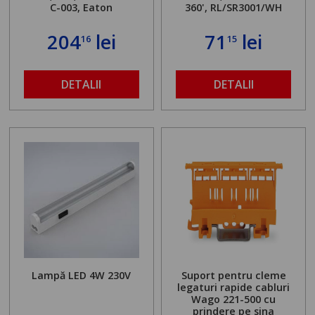
C-003, Eaton
360', RL/SR3001/WH
204
lei
71
lei
16
15
DETALII
DETALII
Lampă LED 4W 230V
Suport pentru cleme
legaturi rapide cabluri
Wago 221-500 cu
prindere pe sina