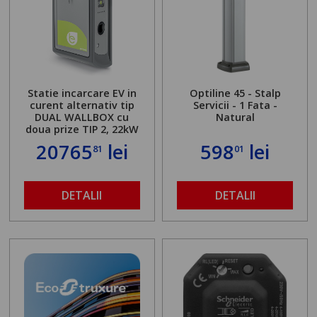
Statie incarcare EV in
Optiline 45 - Stalp
curent alternativ tip
Servicii - 1 Fata -
DUAL WALLBOX cu
Natural
doua prize TIP 2, 22kW
20765
lei
598
lei
81
01
DETALII
DETALII