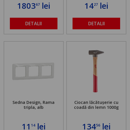
standului mașinii de
1803
lei
14
lei
67
27
găurit în locul
buloanelor de
ancorare. Greutate
maximă admisă de 500
DETALII
DETALII
kg și înălțime reglabilă
de la 1,8 la 2,9 m
Sedna Design, Rama
Ciocan lăcătușerie cu
tripla, alb
coadă din lemn 1000g
11
lei
134
lei
14
56