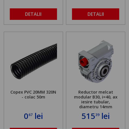
DETALII
DETALII
Copex PVC 20MM 320N
Reductor melcat
- colac 50m
modular B30, i=40, ax
iesire tubular,
diametru 14mm
0
lei
515
lei
67
39