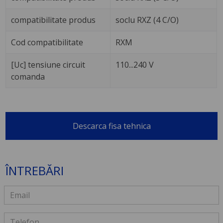
compatibilitate produs
soclu RXZ (4 C/O)
Cod compatibilitate
RXM
[Uc] tensiune circuit
110...240 V
comanda
Descarca fisa tehnica
ÎNTREBĂRI