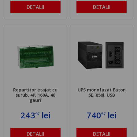
DETALII
DETALII
Repartitor etajat cu
UPS monofazat Eaton
surub, 4P, 160A, 48
5E, 850i, USB
gauri
243
lei
740
lei
97
57
DETALII
DETALII