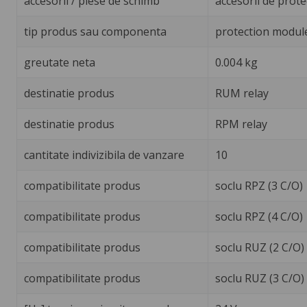
accesorii / piese de schimb
accesorii de prote
tip produs sau componenta
protection modul
greutate neta
0.004 kg
destinatie produs
RUM relay
destinatie produs
RPM relay
cantitate indivizibila de vanzare
10
compatibilitate produs
soclu RPZ (3 C/O)
compatibilitate produs
soclu RPZ (4 C/O)
compatibilitate produs
soclu RUZ (2 C/O)
compatibilitate produs
soclu RUZ (3 C/O)