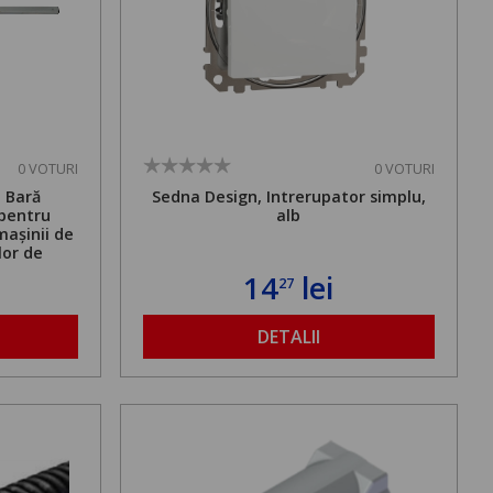
0 VOTURI
0 VOTURI
. Bară
Sedna Design, Intrerupator simplu,
 pentru
alb
mașinii de
lor de
mă admisă
14
lei
27
bilă de la
DETALII