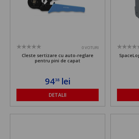
0 VOTURI
Cleste sertizare cu auto-reglare
SpaceLog
pentru pini de capat
94
lei
38
DETALII