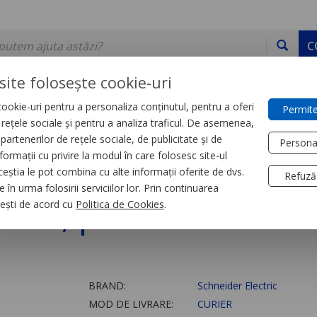
C
site folosește cookie-uri
ookie-uri pentru a personaliza conținutul, pentru a oferi
Permite
DE STOC
SERVICII
DEVINO PARTENER
CONTACT
e rețele sociale și pentru a analiza traficul. De asemenea,
partenerilor de rețele sociale, de publicitate și de
Persona
formații cu privire la modul în care folosesc site-ul
trial
Relee
ceștia le pot combina cu alte informații oferite de dvs.
Refuză
 în urma folosirii serviciilor lor. Prin continuarea
/C.C., pentru Soclur
, ești de acord cu
Politica de Cookies
.
BRAND:
Schneider Electric
MOD DE LIVRARE:
CURIER