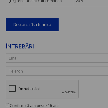
[Uc] tensiune circuit comanda
24 V
Descarca fisa tehnica
ÎNTREBĂRI
Confirm că am peste 16 ani