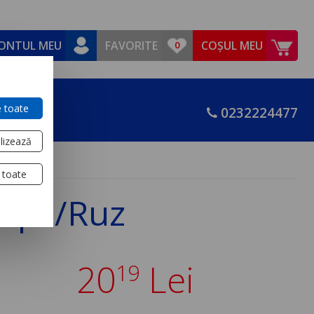
ONTUL MEU
FAVORITE
COȘUL MEU
 toate
0232224477
lizează
 toate
i Rpz/Ruz
20
Lei
19