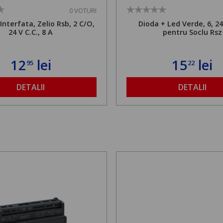
0 VOTURI
Interfata, Zelio Rsb, 2 C/O,
Dioda + Led Verde, 6, 24 
24 V C.C., 8 A
pentru Soclu Rsz
12
lei
15
lei
95
22
DETALII
DETALII