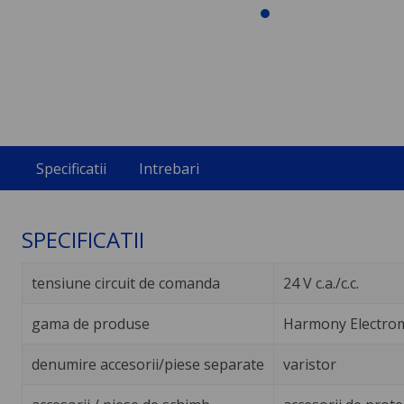
Specificatii
Intrebari
SPECIFICATII
tensiune circuit de comanda
24 V c.a./c.c.
gama de produse
Harmony Electrom
denumire accesorii/piese separate
varistor