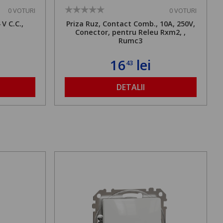
0 VOTURI
0 VOTURI
V C.C.,
Priza Ruz, Contact Comb., 10A, 250V,
Conector, pentru Releu Rxm2, ,
Rumc3
16
lei
43
DETALII