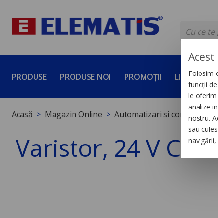
Acest 
Folosim c
PRODUSE
PRODUSE NOI
PROMOȚII
LICHIDĂRI 
funcții d
le oferim 
analize in
Acasă
Magazin Online
Automatizari si control indus
nostru. A
sau culese
Varistor, 24 V C.A.
navigării