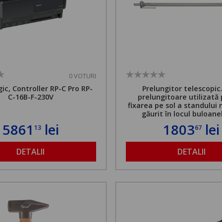
0 VOTURI
ic, Controller RP-C Pro RP-
Prelungitor telescopic
C-16B-F-230V
prelungitoare utilizată
fixarea pe sol a standului 
găurit în locul buloane
ancorare. Greutate maxi
5861
lei
1803
lei
13
67
de 500 kg și înălțime regla
1,8 la 2,9 m
DETALII
DETALII