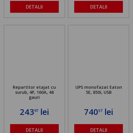
DETALII
DETALII
Repartitor etajat cu
UPS monofazat Eaton
surub, 4P, 160A, 48
5E, 850i, USB
gauri
243
lei
740
lei
97
57
DETALII
DETALII