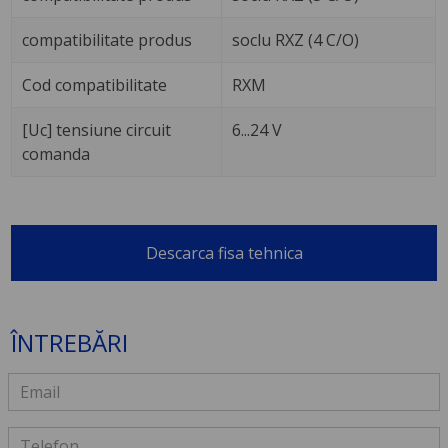
compatibilitate produs
soclu RXZ (4 C/O)
Cod compatibilitate
RXM
[Uc] tensiune circuit
6...24 V
comanda
Descarca fisa tehnica
ÎNTREBĂRI