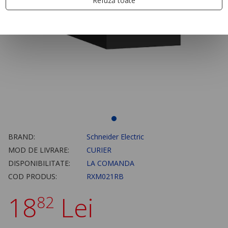
Refuză toate
BRAND:
Schneider Electric
MOD DE LIVRARE:
CURIER
DISPONIBILITATE:
LA COMANDA
COD PRODUS:
RXM021RB
18
Lei
82