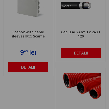
Scabox with cable
Cablu ACYAbY 3 x 240 +
sleeves IP55 Scame
120
9
lei
69
DETALII
DETALII