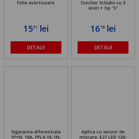
Folie avertizoare
Stecher Schuko cu 3
iesiri + tip "S"
15
lei
16
lei
51
78
DETALII
DETALII
Siguranta diferentiala
Aplica cu senzor de
1P+N, 16A, PFL4-16-1N-
miscare, E27 LED 120-