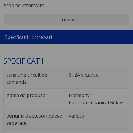
scop de informare
Trimite
Specificatii
Intrebari
SPECIFICATII
tensiune circuit de
6...24 V c.a./c.c.
comanda
gama de produse
Harmony
Electromechanical Relays
denumire accesorii/piese
varistor
separate