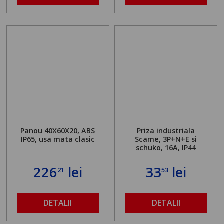
Panou 40X60X20, ABS
Priza industriala
IP65, usa mata clasic
Scame, 3P+N+E si
schuko, 16A, IP44
226
lei
33
lei
21
53
DETALII
DETALII