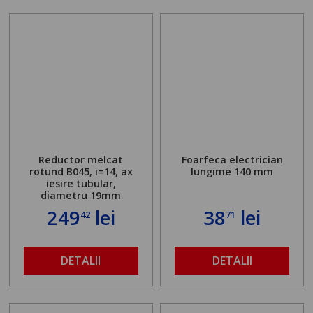
Reductor melcat
Foarfeca electrician
rotund B045, i=14, ax
lungime 140 mm
iesire tubular,
diametru 19mm
249
lei
38
lei
42
71
DETALII
DETALII