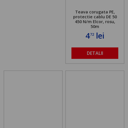
Teava corugata PE,
protectie cablu DE 50
450 N/m Elcor, rosu,
50m
4
lei
72
DETALII