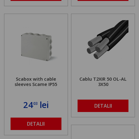
Scabox with cable
Cablu T2XIR 50 OL-AL
sleeves Scame IP55
3X50
24
lei
03
DETALII
DETALII