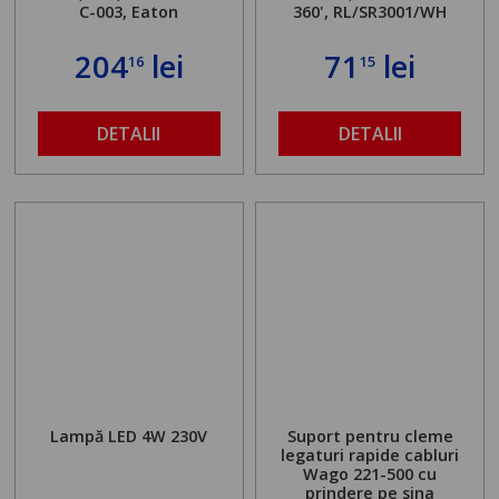
C-003, Eaton
360', RL/SR3001/WH
204
lei
71
lei
16
15
DETALII
DETALII
Lampă LED 4W 230V
Suport pentru cleme
legaturi rapide cabluri
Wago 221-500 cu
prindere pe sina