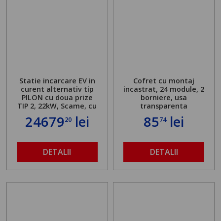
Statie incarcare EV in
Cofret cu montaj
curent alternativ tip
incastrat, 24 module, 2
PILON cu doua prize
borniere, usa
TIP 2, 22kW, Scame, cu
transparenta
server local
24679
lei
85
lei
20
74
DETALII
DETALII