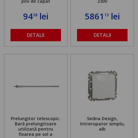
pini de capat
230V
94
lei
5861
lei
38
13
DETALII
DETALII
Prelungitor telescopic.
Sedna Design,
Bară prelungitoare
Intrerupator simplu,
utilizată pentru
alb
fixarea pe sol a