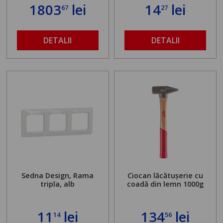
standului mașinii de
1803
lei
14
lei
67
27
găurit în locul
buloanelor de
ancorare. Greutate
maximă admisă de 500
DETALII
DETALII
kg și înălțime reglabilă
de la 1,8 la 2,9 m
Sedna Design, Rama
Ciocan lăcătușerie cu
tripla, alb
coadă din lemn 1000g
11
lei
134
lei
14
56