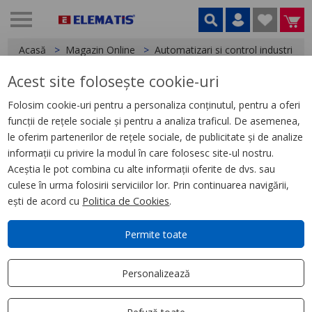
Acasă
Magazin Online
Automatizari si control industrial
Acest site folosește cookie-uri
< Relee
Folosim cookie-uri pentru a personaliza conținutul, pentru a oferi
funcții de rețele sociale și pentru a analiza traficul. De asemenea,
Varistor, 6, 24 V C.A./C.C.,
le oferim partenerilor de rețele sociale, de publicitate și de analize
pentru Socluri Rpz/Rxz
informații cu privire la modul în care folosesc site-ul nostru.
Aceștia le pot combina cu alte informații oferite de dvs. sau
culese în urma folosirii serviciilor lor. Prin continuarea navigării,
ești de acord cu
Politica de Cookies
.
Permite toate
Personalizează