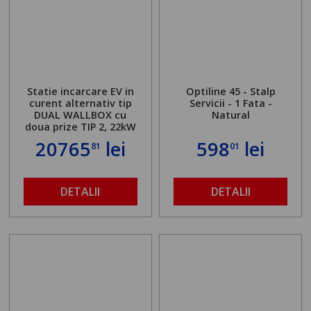
Statie incarcare EV in
Optiline 45 - Stalp
curent alternativ tip
Servicii - 1 Fata -
DUAL WALLBOX cu
Natural
doua prize TIP 2, 22kW
20765
lei
598
lei
81
01
DETALII
DETALII