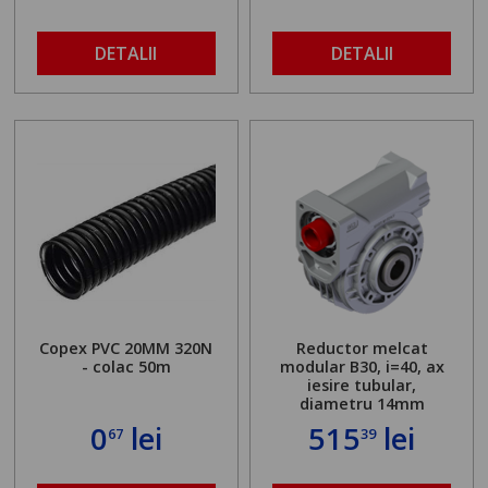
DETALII
DETALII
Copex PVC 20MM 320N
Reductor melcat
- colac 50m
modular B30, i=40, ax
iesire tubular,
diametru 14mm
0
lei
515
lei
67
39