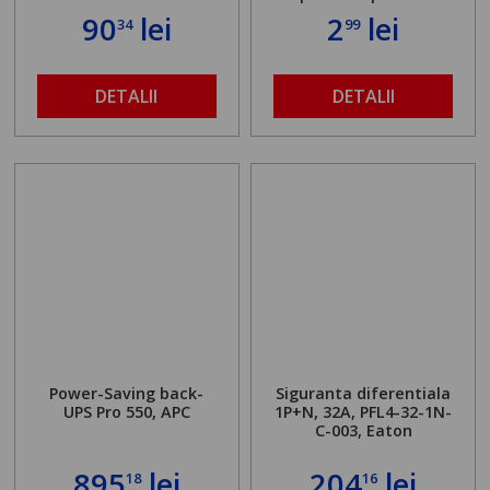
90
lei
2
lei
34
99
DETALII
DETALII
Power-Saving back-
Siguranta diferentiala
UPS Pro 550, APC
1P+N, 32A, PFL4-32-1N-
C-003, Eaton
895
lei
204
lei
18
16