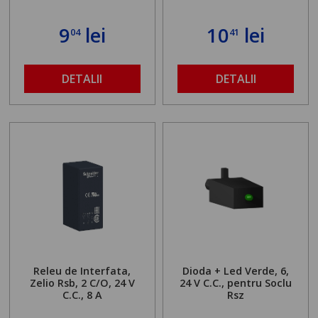
9
lei
10
lei
04
41
DETALII
DETALII
Releu de Interfata,
Dioda + Led Verde, 6,
Zelio Rsb, 2 C/O, 24 V
24 V C.C., pentru Soclu
C.C., 8 A
Rsz