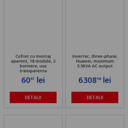
Cofret cu montaj
Inverter, three-phase,
aparent, 18 module, 2
Huawei, maximum
borniere, usa
5.5KVA AC output
transparenta
60
lei
6308
lei
61
94
DETALII
DETALII