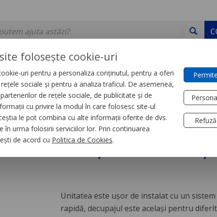
C
site folosește cookie-uri
ookie-uri pentru a personaliza conținutul, pentru a oferi
Permite
DE STOC
SERVICII
DEVINO PARTENER
CONTACT
e rețele sociale și pentru a analiza traficul. De asemenea,
partenerilor de rețele sociale, de publicitate și de
Persona
formații cu privire la modul în care folosesc site-ul
r
Accesorii tablouri
ceștia le pot combina cu alte informații oferite de dvs.
Refuză
 în urma folosirii serviciilor lor. Prin continuarea
 350 m3/h, 115 V AC,
, ești de acord cu
Politica de Cookies
.
Unitatea este uşor de instalat cu un sistem 
rapidă, decupajul este acelaşi pentru diferit