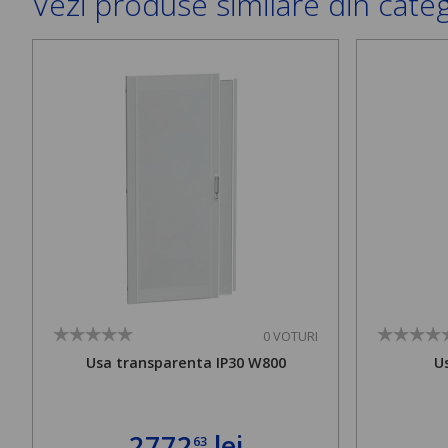
Vezi produse similare din cate
0 VOTURI
Usa transparenta IP30 W800
U
2772
lei
63