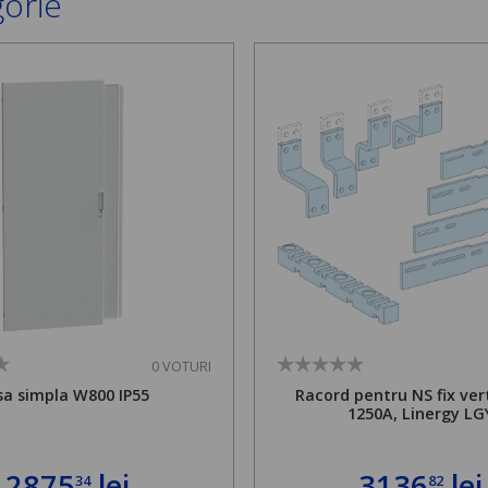
gorie
0 VOTURI
sa simpla W800 IP55
Racord pentru NS fix vert
1250A, Linergy LG
2875
lei
3136
lei
34
82