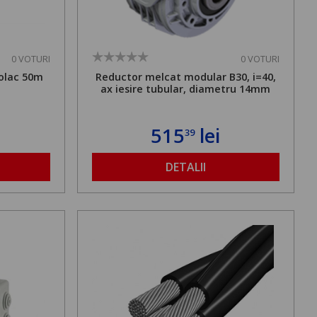
0 VOTURI
0 VOTURI
olac 50m
Reductor melcat modular B30, i=40,
ax iesire tubular, diametru 14mm
515
lei
39
DETALII