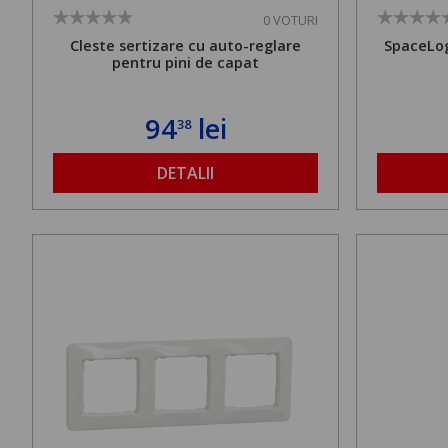
0 VOTURI
Cleste sertizare cu auto-reglare
SpaceLog
pentru pini de capat
94
lei
38
DETALII