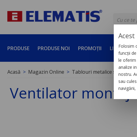
Acest 
Folosim c
PRODUSE
PRODUSE NOI
PROMOȚII
LICHIDĂRI 
funcții d
le oferim 
analize in
Acasă
Magazin Online
Tablouri metalice si polieste
nostru. A
sau culese
Ventilator montaj
navigării