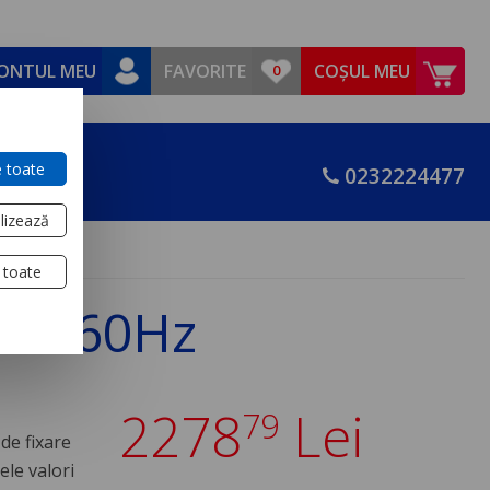
ONTUL MEU
FAVORITE
COȘUL MEU
 toate
0232224477
lizează
 toate
 50/60Hz
2278
Lei
79
de fixare
ele valori