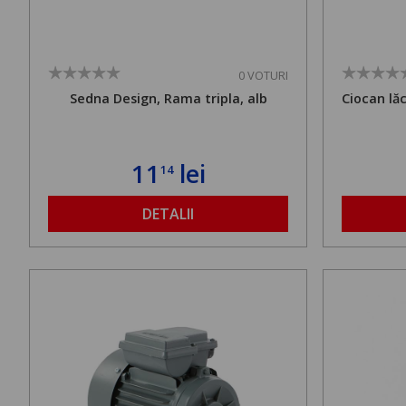
0 VOTURI
Sedna Design, Rama tripla, alb
Ciocan lă
11
lei
14
DETALII