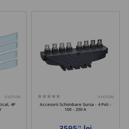
0 VOTURI
0 VOTURI
ical, 4P
Accesorii Schimbare Sursa - 4 Poli -
Y
100 - 250 A
3595
lei
71