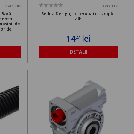
0 VOTURI
0 VOTURI
. Bară
Sedna Design, Intrerupator simplu,
 pentru
alb
mașinii de
lor de
mă admisă
14
lei
27
bilă de la
DETALII