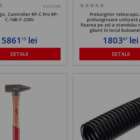
0 VOTURI
ic, Controller RP-C Pro RP-
Prelungitor telescopic
C-16B-F-230V
prelungitoare utilizată
fixarea pe sol a standului 
găurit în locul buloane
ancorare. Greutate maxi
5861
lei
1803
lei
13
67
de 500 kg și înălțime regla
1,8 la 2,9 m
DETALII
DETALII