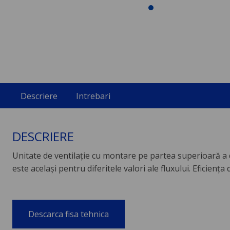
Descriere
Intrebari
DESCRIERE
Unitate de ventilaţie cu montare pe partea superioară a du
este acelaşi pentru diferitele valori ale fluxului. Eficiența
Descarca fisa tehnica