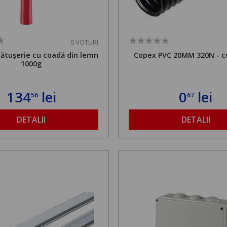
0 VOTURI
cătușerie cu coadă din lemn
Copex PVC 20MM 320N - c
1000g
134
lei
0
lei
56
67
DETALII
DETALII