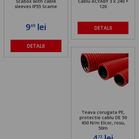
Scabox with cable
Cablu ACYAbY 3 x 240 +
sleeves IP55 Scame
120
9
lei
69
DETALII
DETALII
Teava corugata PE,
protectie cablu DE 50
450 N/m Elcor, rosu,
50m
4
lei
72