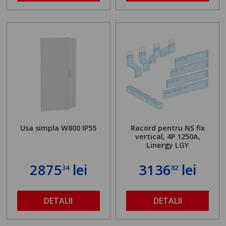
Usa simpla W800 IP55
Racord pentru NS fix
vertical, 4P 1250A,
Linergy LGY
2875
lei
3136
lei
34
82
DETALII
DETALII