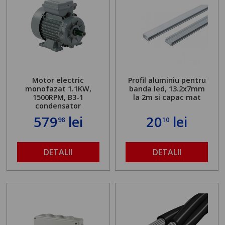
Motor electric
Profil aluminiu pentru
monofazat 1.1KW,
banda led, 13.2x7mm
1500RPM, B3-1
la 2m si capac mat
condensator
579
lei
20
lei
98
10
DETALII
DETALII