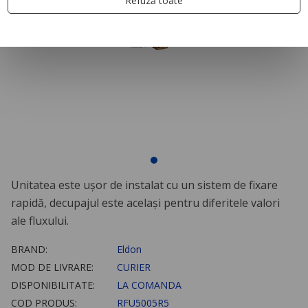
Refuză toate
Unitatea este uşor de instalat cu un sistem de fixare
rapidă, decupajul este acelaşi pentru diferitele valori
ale fluxului.
BRAND:
Eldon
MOD DE LIVRARE:
CURIER
DISPONIBILITATE:
LA COMANDA
COD PRODUS:
RFU5005R5