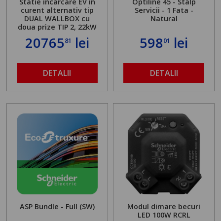
Statie incarcare EV in
Optiline 45 - Stalp
curent alternativ tip
Servicii - 1 Fata -
DUAL WALLBOX cu
Natural
doua prize TIP 2, 22kW
20765
lei
598
lei
81
01
DETALII
DETALII
ASP Bundle - Full (SW)
Modul dimare becuri
LED 100W RCRL