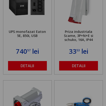
UPS monofazat Eaton
Priza industriala
5E, 850i, USB
Scame, 3P+N+E si
schuko, 16A, IP44
740
lei
33
lei
57
53
DETALII
DETALII