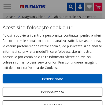
Acasă
Magazin Online
Tablouri metalice si poliester
A
Acest site folosește cookie-uri
< Accesorii tablouri
Folosim cookie-uri pentru a personaliza conținutul, pentru a oferi
funcții de rețele sociale și pentru a analiza traficul. De asemenea,
Ventilator montaj 350 m3/h,
le oferim partenerilor de rețele sociale, de publicitate și de analize
230 V, 50/60 Hz
informații cu privire la modul în care folosesc site-ul nostru.
Aceștia le pot combina cu alte informații oferite de dvs. sau
culese în urma folosirii serviciilor lor. Prin continuarea navigării,
ești de acord cu
Politica de Cookies
.
Permite toate
Personalizează