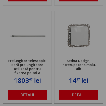
Prelungitor telescopic.
Sedna Design,
Bară prelungitoare
Intrerupator simplu,
utilizată pentru
alb
fixarea pe sol a
standului mașinii de
1803
lei
14
lei
67
27
găurit în locul
buloanelor de
ancorare. Greutate
maximă admisă de 500
DETALII
DETALII
kg și înălțime reglabilă
de la 1,8 la 2,9 m