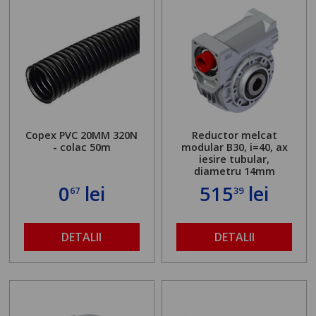
Copex PVC 20MM 320N
Reductor melcat
- colac 50m
modular B30, i=40, ax
iesire tubular,
diametru 14mm
0
lei
515
lei
67
39
DETALII
DETALII