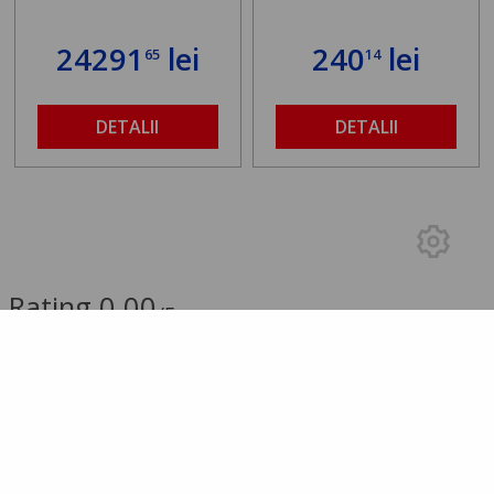
24291
lei
240
lei
65
14
DETALII
DETALII
Rating 0.00
/5
0.00 (0 Review-uri)
5 stele
0
4 stele
0