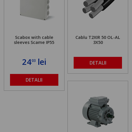
Scabox with cable
Cablu T2XIR 50 OL-AL
sleeves Scame IP55
3X50
24
lei
03
DETALII
DETALII