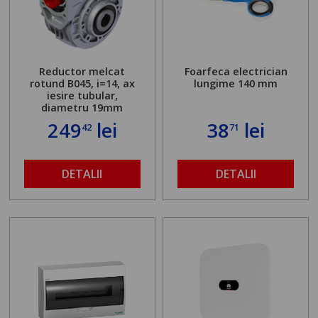
Reductor melcat
Foarfeca electrician
rotund B045, i=14, ax
lungime 140 mm
iesire tubular,
diametru 19mm
249
lei
38
lei
42
71
DETALII
DETALII