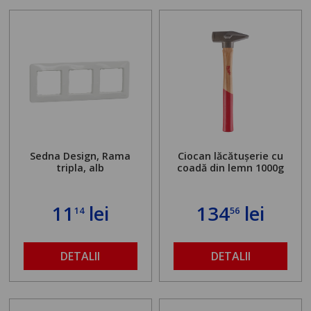
Sedna Design, Rama
Ciocan lăcătușerie cu
tripla, alb
coadă din lemn 1000g
11
lei
134
lei
14
56
DETALII
DETALII