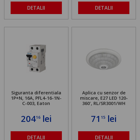
DETALII
DETALII
Siguranta diferentiala
Aplica cu senzor de
1P+N, 16A, PFL4-16-1N-
miscare, E27 LED 120-
C-003, Eaton
360', RL/SR3001/WH
204
lei
71
lei
16
15
DETALII
DETALII