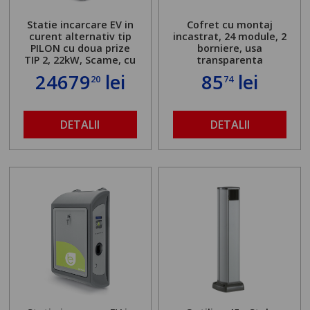
Statie incarcare EV in
Cofret cu montaj
curent alternativ tip
incastrat, 24 module, 2
PILON cu doua prize
borniere, usa
TIP 2, 22kW, Scame, cu
transparenta
server local
24679
lei
85
lei
20
74
DETALII
DETALII