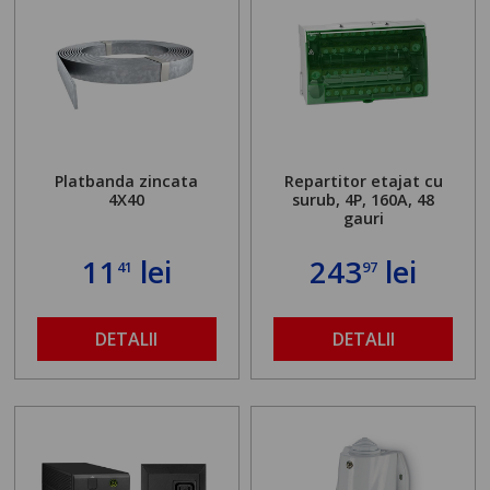
Platbanda zincata
Repartitor etajat cu
4X40
surub, 4P, 160A, 48
gauri
11
lei
243
lei
41
97
DETALII
DETALII