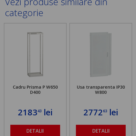
Vezi produse similare din
categorie
Cadru Prisma P W650
Usa transparenta IP30
D400
W800
2183
lei
2772
lei
43
63
DETALII
DETALII