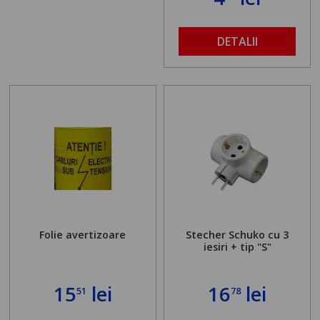
DETALII
Folie avertizoare
Stecher Schuko cu 3
iesiri + tip "S"
15
lei
16
lei
51
78