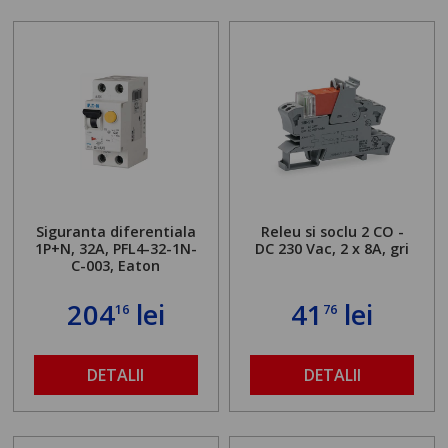
Siguranta diferentiala
Releu si soclu 2 CO -
1P+N, 32A, PFL4-32-1N-
DC 230 Vac, 2 x 8A, gri
C-003, Eaton
204
lei
41
lei
16
76
DETALII
DETALII