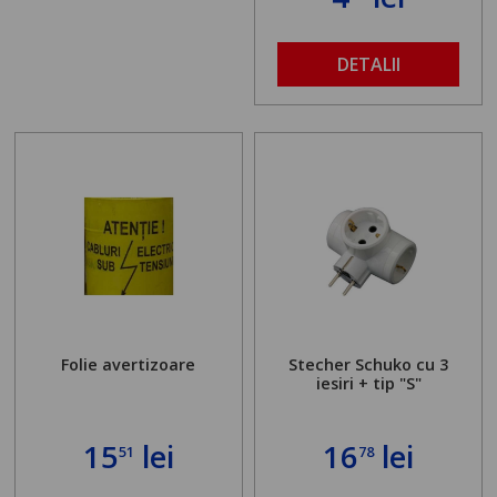
DETALII
Folie avertizoare
Stecher Schuko cu 3
iesiri + tip "S"
15
lei
16
lei
51
78