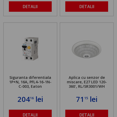
DETALII
DETALII
Siguranta diferentiala
Aplica cu senzor de
1P+N, 16A, PFL4-16-1N-
miscare, E27 LED 120-
C-003, Eaton
360', RL/SR3001/WH
204
lei
71
lei
16
15
DETALII
DETALII