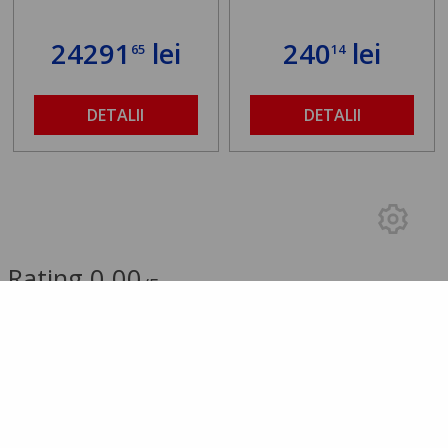
24291
lei
240
lei
65
14
DETALII
DETALII
Rating 0.00
/5
0.00 (0 Review-uri)
5 stele
0
4 stele
0