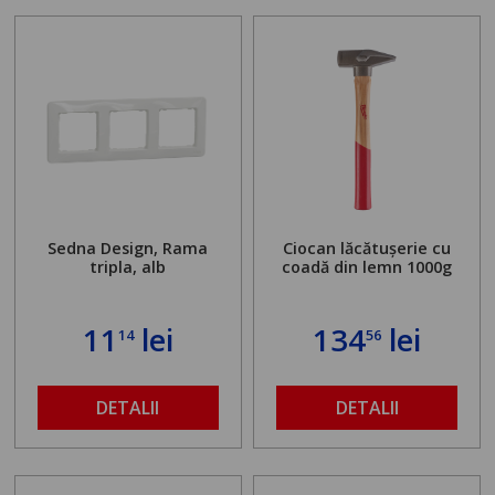
Sedna Design, Rama
Ciocan lăcătușerie cu
tripla, alb
coadă din lemn 1000g
11
lei
134
lei
14
56
DETALII
DETALII