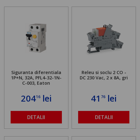
Siguranta diferentiala
Releu si soclu 2 CO -
1P+N, 32A, PFL4-32-1N-
DC 230 Vac, 2 x 8A, gri
C-003, Eaton
204
lei
41
lei
16
76
DETALII
DETALII