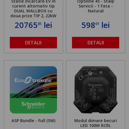
Statie incarcare EV in
Optiline 45 - Stalp
curent alternativ tip
Servicii - 1 Fata -
DUAL WALLBOX cu
Natural
doua prize TIP 2, 22kW
20765
lei
598
lei
81
01
DETALII
DETALII
ASP Bundle - Full (SW)
Modul dimare becuri
LED 100W RCRL