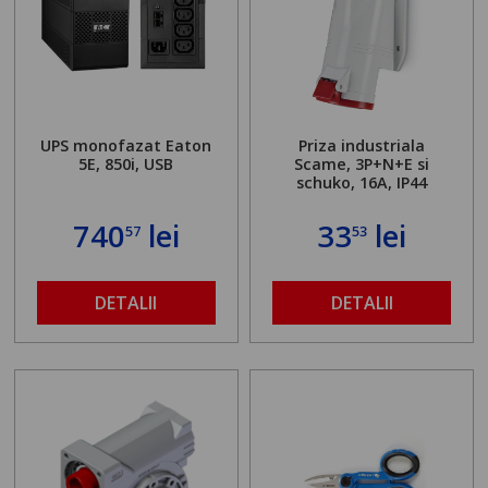
UPS monofazat Eaton
Priza industriala
5E, 850i, USB
Scame, 3P+N+E si
schuko, 16A, IP44
740
lei
33
lei
57
53
DETALII
DETALII