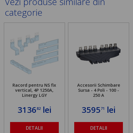
Vezi produse similare din
categorie
Racord pentru NS fix
Accesorii Schimbare
vertical, 4P 1250A,
Sursa - 4 Poli - 100 -
Linergy LGY
250 A
3136
lei
3595
lei
82
71
DETALII
DETALII