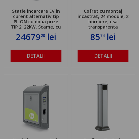
Statie incarcare EV in
Cofret cu montaj
curent alternativ tip
incastrat, 24 module, 2
PILON cu doua prize
borniere, usa
TIP 2, 22kW, Scame, cu
transparenta
server local
24679
lei
85
lei
20
74
DETALII
DETALII