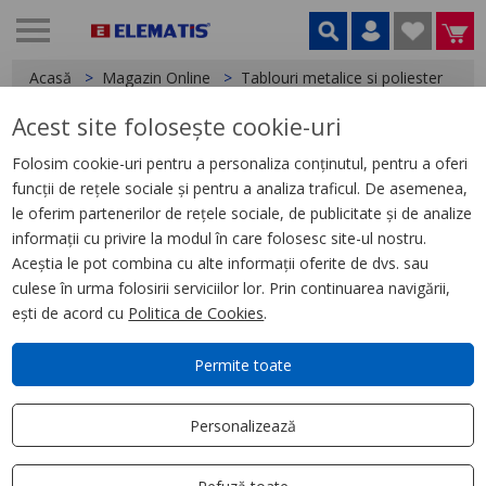
Acasă
Magazin Online
Tablouri metalice si poliester
A
Acest site folosește cookie-uri
< Accesorii tablouri
Folosim cookie-uri pentru a personaliza conținutul, pentru a oferi
funcții de rețele sociale și pentru a analiza traficul. De asemenea,
Ventilator montaj 550 m3/h,
le oferim partenerilor de rețele sociale, de publicitate și de analize
115 V AC, 50/60Hz
informații cu privire la modul în care folosesc site-ul nostru.
Aceștia le pot combina cu alte informații oferite de dvs. sau
culese în urma folosirii serviciilor lor. Prin continuarea navigării,
ești de acord cu
Politica de Cookies
.
Permite toate
Personalizează