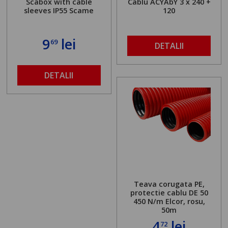
Scabox with cable
Cablu ACYAbY 3 x 240 +
sleeves IP55 Scame
120
9
lei
69
DETALII
DETALII
Teava corugata PE,
protectie cablu DE 50
450 N/m Elcor, rosu,
50m
4
lei
72