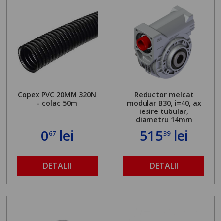
Copex PVC 20MM 320N
Reductor melcat
- colac 50m
modular B30, i=40, ax
iesire tubular,
diametru 14mm
0
lei
515
lei
67
39
DETALII
DETALII