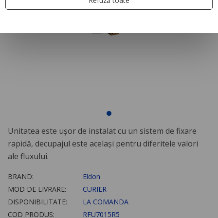
Refuză toate
Unitatea este uşor de instalat cu un sistem de fixare
rapidă, decupajul este acelaşi pentru diferitele valori
ale fluxului.
BRAND:
Eldon
MOD DE LIVRARE:
CURIER
DISPONIBILITATE:
LA COMANDA
COD PRODUS:
RFU7015R5