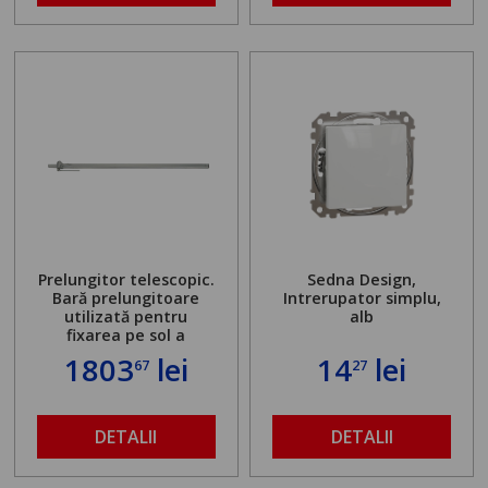
Prelungitor telescopic.
Sedna Design,
Bară prelungitoare
Intrerupator simplu,
utilizată pentru
alb
fixarea pe sol a
standului mașinii de
1803
lei
14
lei
67
27
găurit în locul
buloanelor de
ancorare. Greutate
maximă admisă de 500
DETALII
DETALII
kg și înălțime reglabilă
de la 1,8 la 2,9 m