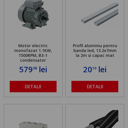
Motor electric
Profil aluminiu pentru
monofazat 1.1KW,
banda led, 13.2x7mm
1500RPM, B3-1
la 2m si capac mat
condensator
579
lei
20
lei
98
10
DETALII
DETALII