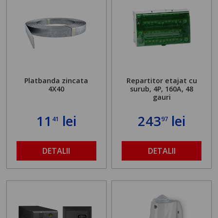
Platbanda zincata
Repartitor etajat cu
4X40
surub, 4P, 160A, 48
gauri
11
lei
243
lei
41
97
DETALII
DETALII