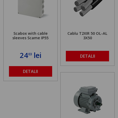
Scabox with cable
Cablu T2XIR 50 OL-AL
sleeves Scame IP55
3X50
24
lei
03
DETALII
DETALII