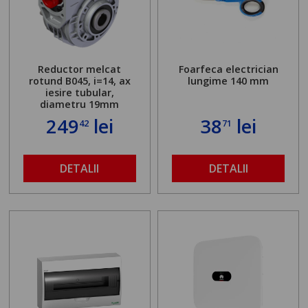
Reductor melcat
Foarfeca electrician
rotund B045, i=14, ax
lungime 140 mm
iesire tubular,
diametru 19mm
249
lei
38
lei
42
71
DETALII
DETALII