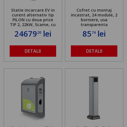
Statie incarcare EV in
Cofret cu montaj
curent alternativ tip
incastrat, 24 module, 2
PILON cu doua prize
borniere, usa
TIP 2, 22kW, Scame, cu
transparenta
server local
24679
lei
85
lei
20
74
DETALII
DETALII