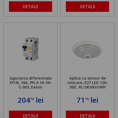
DETALII
DETALII
Siguranta diferentiala
Aplica cu senzor de
1P+N, 16A, PFL4-16-1N-
miscare, E27 LED 120-
C-003, Eaton
360', RL/SR3001/WH
204
lei
71
lei
16
15
DETALII
DETALII