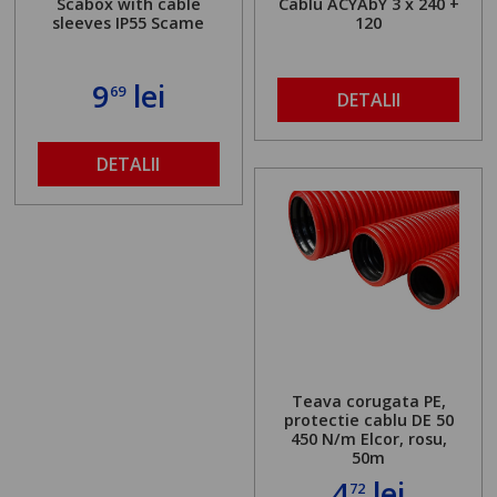
Scabox with cable
Cablu ACYAbY 3 x 240 +
sleeves IP55 Scame
120
9
lei
69
DETALII
DETALII
Teava corugata PE,
protectie cablu DE 50
450 N/m Elcor, rosu,
50m
4
lei
72