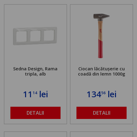
Sedna Design, Rama
Ciocan lăcătușerie cu
tripla, alb
coadă din lemn 1000g
11
lei
134
lei
14
56
DETALII
DETALII