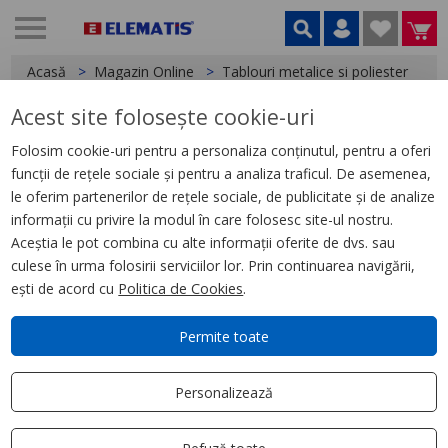
Acasă
Magazin Online
Tablouri metalice si poliester
A
Acest site folosește cookie-uri
< Accesorii tablouri
Folosim cookie-uri pentru a personaliza conținutul, pentru a oferi
funcții de rețele sociale și pentru a analiza traficul. De asemenea,
Ventilator montaj 700 m3/h,
le oferim partenerilor de rețele sociale, de publicitate și de analize
115 V AC, 50/60Hz
informații cu privire la modul în care folosesc site-ul nostru.
Aceștia le pot combina cu alte informații oferite de dvs. sau
culese în urma folosirii serviciilor lor. Prin continuarea navigării,
ești de acord cu
Politica de Cookies
.
Permite toate
Personalizează