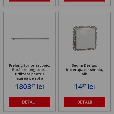
Prelungitor telescopic.
Sedna Design,
Bară prelungitoare
Intrerupator simplu,
utilizată pentru
alb
fixarea pe sol a
standului mașinii de
1803
lei
14
lei
67
27
găurit în locul
buloanelor de
ancorare. Greutate
maximă admisă de 500
DETALII
DETALII
kg și înălțime reglabilă
de la 1,8 la 2,9 m