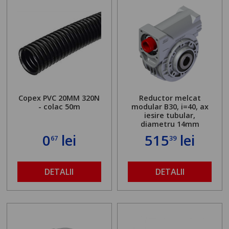
Copex PVC 20MM 320N
Reductor melcat
- colac 50m
modular B30, i=40, ax
iesire tubular,
diametru 14mm
0
lei
515
lei
67
39
DETALII
DETALII