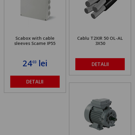
Scabox with cable
Cablu T2XIR 50 OL-AL
sleeves Scame IP55
3X50
24
lei
03
DETALII
DETALII