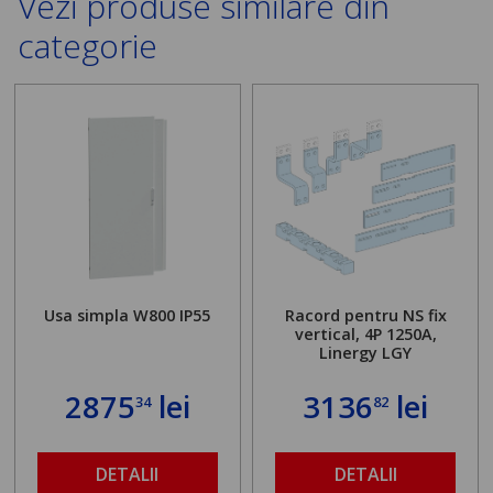
Vezi produse similare din
categorie
Usa simpla W800 IP55
Racord pentru NS fix
vertical, 4P 1250A,
Linergy LGY
2875
lei
3136
lei
34
82
DETALII
DETALII