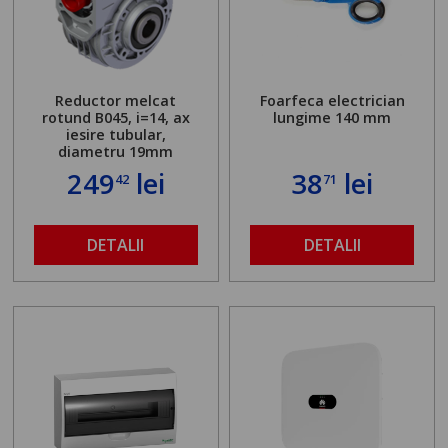
Reductor melcat
Foarfeca electrician
rotund B045, i=14, ax
lungime 140 mm
iesire tubular,
diametru 19mm
249
lei
38
lei
42
71
DETALII
DETALII