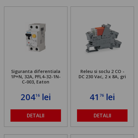
Siguranta diferentiala
Releu si soclu 2 CO -
1P+N, 32A, PFL4-32-1N-
DC 230 Vac, 2 x 8A, gri
C-003, Eaton
204
lei
41
lei
16
76
DETALII
DETALII