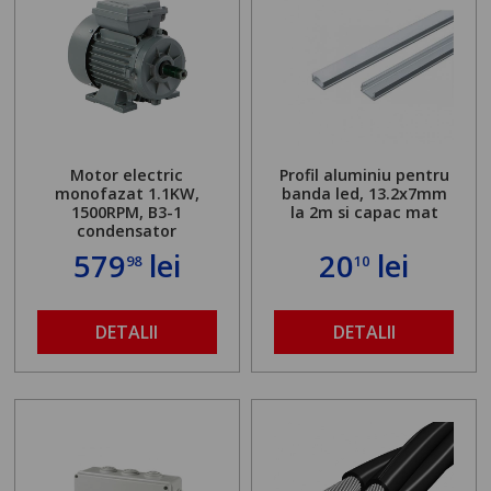
Motor electric
Profil aluminiu pentru
monofazat 1.1KW,
banda led, 13.2x7mm
1500RPM, B3-1
la 2m si capac mat
condensator
579
lei
20
lei
98
10
DETALII
DETALII