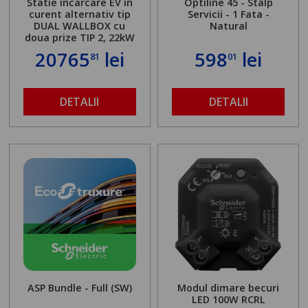
Statie incarcare EV in
Optiline 45 - Stalp
curent alternativ tip
Servicii - 1 Fata -
DUAL WALLBOX cu
Natural
doua prize TIP 2, 22kW
20765
lei
598
lei
81
01
DETALII
DETALII
ASP Bundle - Full (SW)
Modul dimare becuri
LED 100W RCRL