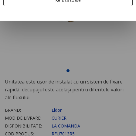
Refuză toate
Unitatea este uşor de instalat cu un sistem de fixare
rapidă, decupajul este acelaşi pentru diferitele valori
ale fluxului.
BRAND:
Eldon
MOD DE LIVRARE:
CURIER
DISPONIBILITATE:
LA COMANDA
COD PRODUS:
RFU7013R5