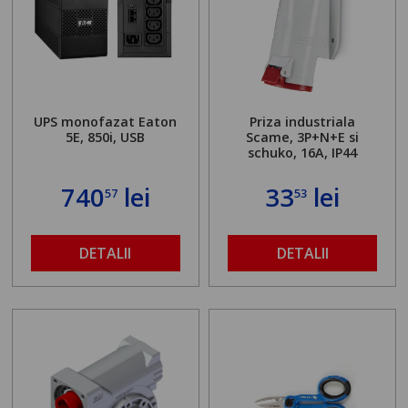
UPS monofazat Eaton
Priza industriala
5E, 850i, USB
Scame, 3P+N+E si
schuko, 16A, IP44
740
lei
33
lei
57
53
DETALII
DETALII