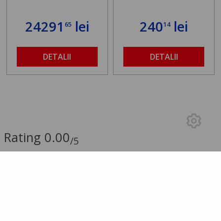
24291
lei
240
lei
65
14
DETALII
DETALII
Rating 0.00
/5
0.00 (0 Review-uri)
5 stele
0
4 stele
0