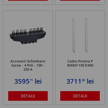
Accesorii Schimbare
Cadru Prisma P
Sursa - 4 Poli - 100 -
W650+150 D400
250 A
3595
lei
3711
lei
71
83
DETALII
DETALII