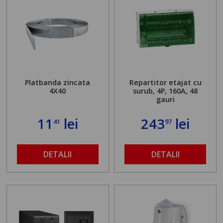
Platbanda zincata
Repartitor etajat cu
4X40
surub, 4P, 160A, 48
gauri
11
lei
243
lei
41
97
DETALII
DETALII