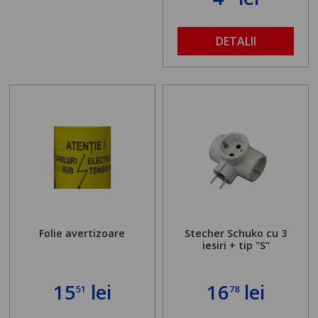
DETALII
Folie avertizoare
Stecher Schuko cu 3
iesiri + tip "S"
15
lei
16
lei
51
78