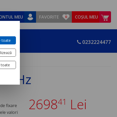
ONTUL MEU
FAVORITE
COȘUL MEU
 toate
0232224477
lizează
 toate
/60 Hz
2698
Lei
41
de fixare
ele valori