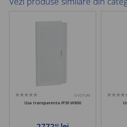
Vezi produse similare din cate
0 VOTURI
Usa transparenta IP30 W800
U
2772
lei
63