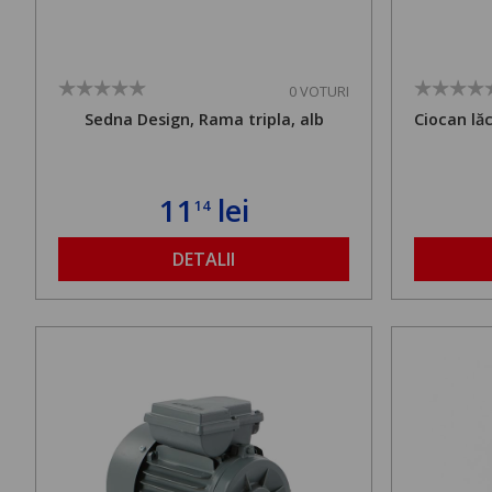
0 VOTURI
Sedna Design, Rama tripla, alb
Ciocan lă
11
lei
14
DETALII