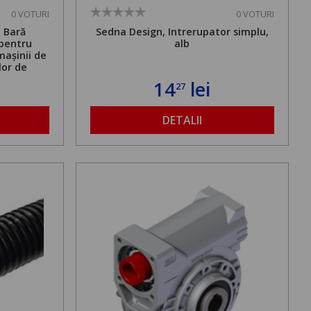
0 VOTURI
0 VOTURI
. Bară
Sedna Design, Intrerupator simplu,
 pentru
alb
mașinii de
lor de
mă admisă
14
lei
27
bilă de la
DETALII