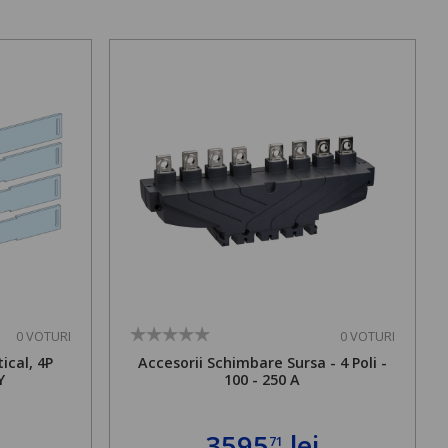
0 VOTURI
0 VOTURI
ical, 4P
Accesorii Schimbare Sursa - 4 Poli -
Y
100 - 250 A
3595
lei
71