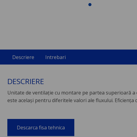
Descriere
Intrebari
DESCRIERE
Unitate de ventilaţie cu montare pe partea superioară a du
este acelaşi pentru diferitele valori ale fluxului. Eficiența
Descarca fisa tehnica