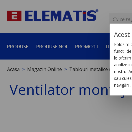
Acest 
Folosim c
PRODUSE
PRODUSE NOI
PROMOȚII
LICHIDĂRI 
funcții d
le oferim 
analize in
Acasă
Magazin Online
Tablouri metalice si polieste
nostru. A
sau culese
Ventilator montaj 
navigării