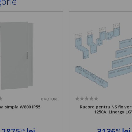
gorie
0 VOTURI
sa simpla W800 IP55
Racord pentru NS fix vert
1250A, Linergy LG
2875
lei
3136
lei
34
82