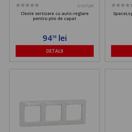
0 VOTURI
Cleste sertizare cu auto-reglare
SpaceLog
pentru pini de capat
94
lei
38
DETALII