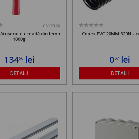
0 VOTURI
cătușerie cu coadă din lemn
Copex PVC 20MM 320N - c
1000g
134
lei
0
lei
56
67
DETALII
DETALII