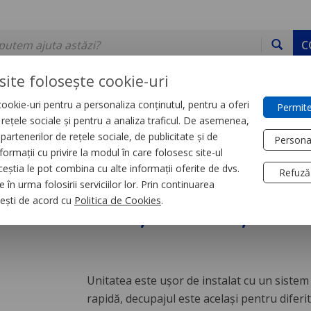
C
site folosește cookie-uri
ookie-uri pentru a personaliza conținutul, pentru a oferi
Permite
DE STOC
SERVICII
DEVINO PARTENER
CONTACT
e rețele sociale și pentru a analiza traficul. De asemenea,
partenerilor de rețele sociale, de publicitate și de
Persona
formații cu privire la modul în care folosesc site-ul
r
Accesorii tablouri
ceștia le pot combina cu alte informații oferite de dvs.
Refuză
 în urma folosirii serviciilor lor. Prin continuarea
700 m3/h, 230 V, 50
, ești de acord cu
Politica de Cookies
.
Unitatea este uşor de instalat cu un sistem 
rapidă, decupajul este acelaşi pentru diferit