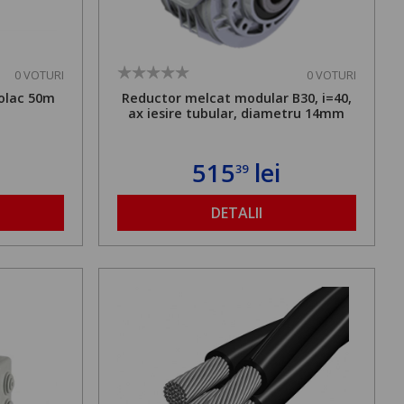
0 VOTURI
0 VOTURI
olac 50m
Reductor melcat modular B30, i=40,
ax iesire tubular, diametru 14mm
515
lei
39
DETALII