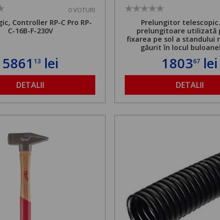
0 VOTURI
ic, Controller RP-C Pro RP-
Prelungitor telescopic
C-16B-F-230V
prelungitoare utilizată
fixarea pe sol a standului 
găurit în locul buloane
ancorare. Greutate maxi
5861
lei
1803
lei
13
67
de 500 kg și înălțime regla
1,8 la 2,9 m
DETALII
DETALII