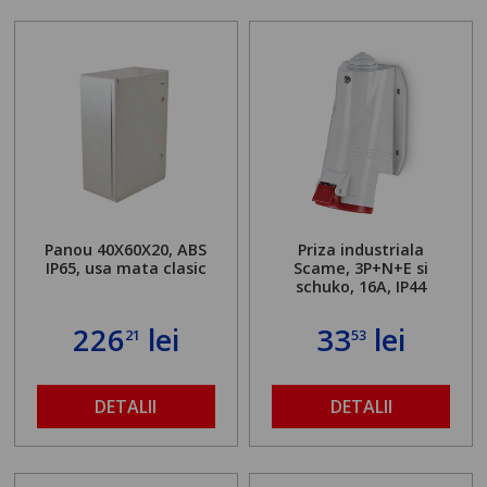
Panou 40X60X20, ABS
Priza industriala
IP65, usa mata clasic
Scame, 3P+N+E si
schuko, 16A, IP44
226
lei
33
lei
21
53
DETALII
DETALII