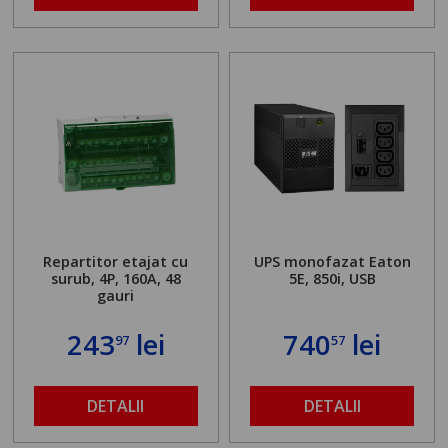
Repartitor etajat cu
UPS monofazat Eaton
surub, 4P, 160A, 48
5E, 850i, USB
gauri
243
lei
740
lei
97
57
DETALII
DETALII