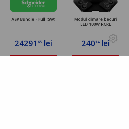
ASP Bundle - Full (SW)
Modul dimare becuri
LED 100W RCRL
24291
lei
240
lei
65
14
DETALII
DETALII
Rating 0.00
/5