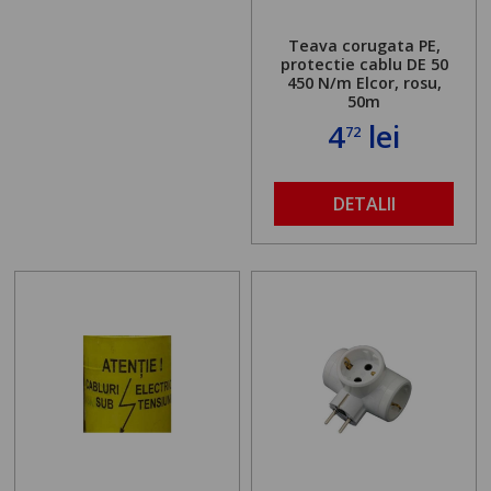
Teava corugata PE,
protectie cablu DE 50
450 N/m Elcor, rosu,
50m
4
lei
72
DETALII