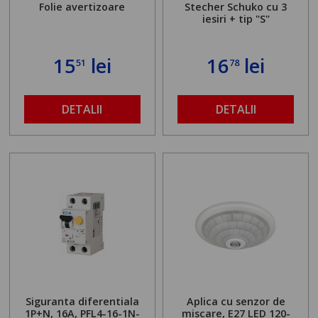
Folie avertizoare
Stecher Schuko cu 3
iesiri + tip "S"
15
lei
16
lei
51
78
DETALII
DETALII
Siguranta diferentiala
Aplica cu senzor de
1P+N, 16A, PFL4-16-1N-
miscare, E27 LED 120-