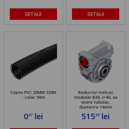
DETALII
DETALII
Copex PVC 20MM 320N
Reductor melcat
- colac 50m
modular B30, i=40, ax
iesire tubular,
diametru 14mm
0
lei
515
lei
67
39