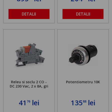
DETALII
DETALII
Releu si soclu 2 CO -
Potentiometru 10K
DC 230 Vac, 2 x 8A, gri
41
lei
135
lei
76
88