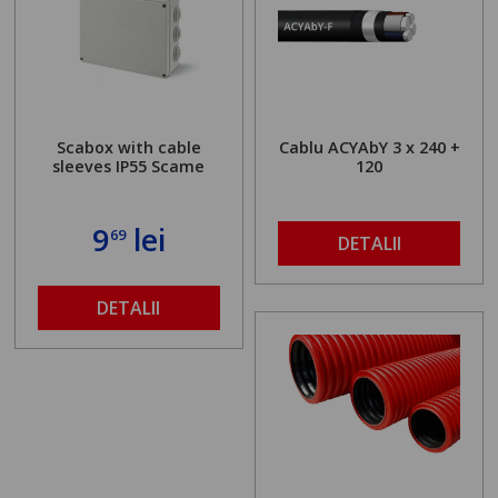
Scabox with cable
Cablu ACYAbY 3 x 240 +
sleeves IP55 Scame
120
9
lei
69
DETALII
DETALII