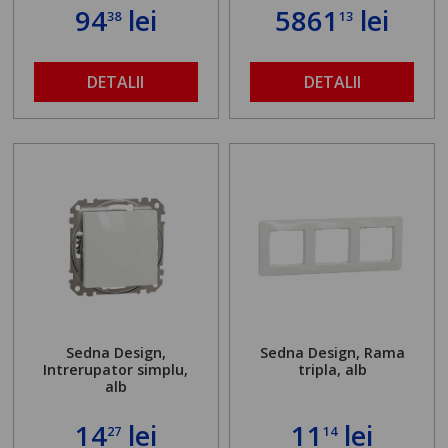
94
lei
5861
lei
38
13
DETALII
DETALII
Sedna Design,
Sedna Design, Rama
Intrerupator simplu,
tripla, alb
alb
14
lei
11
lei
27
14