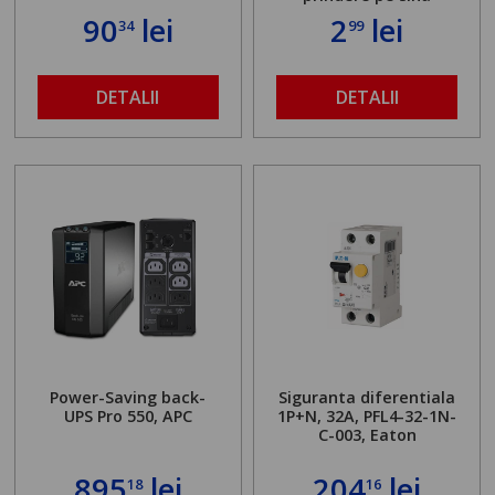
90
lei
2
lei
34
99
DETALII
DETALII
Power-Saving back-
Siguranta diferentiala
UPS Pro 550, APC
1P+N, 32A, PFL4-32-1N-
C-003, Eaton
895
lei
204
lei
18
16