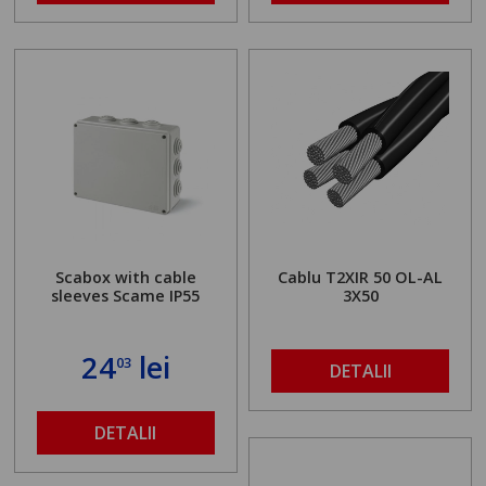
Scabox with cable
Cablu T2XIR 50 OL-AL
sleeves Scame IP55
3X50
24
lei
03
DETALII
DETALII