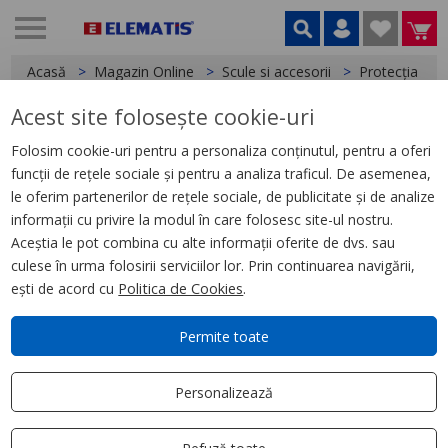
Acasă
Magazin Online
Scule si accesorii
Protecția ochi
Acest site folosește cookie-uri
< Protecția ochilor
Folosim cookie-uri pentru a personaliza conținutul, pentru a oferi
funcții de rețele sociale și pentru a analiza traficul. De asemenea,
Vizieră integrală fumurie
le oferim partenerilor de rețele sociale, de publicitate și de analize
BOLT™
informații cu privire la modul în care folosesc site-ul nostru.
Aceștia le pot combina cu alte informații oferite de dvs. sau
culese în urma folosirii serviciilor lor. Prin continuarea navigării,
ești de acord cu
Politica de Cookies
.
Permite toate
Personalizează