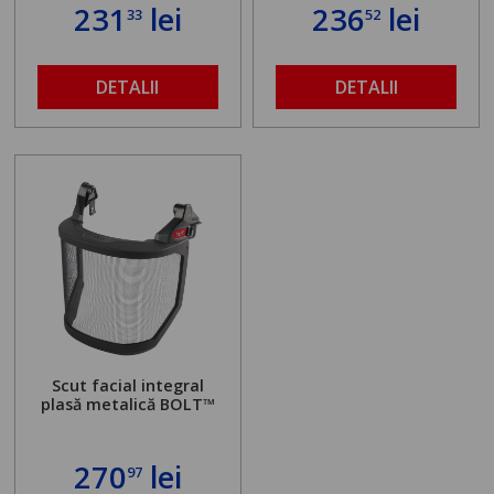
231
lei
236
lei
33
52
DETALII
DETALII
Scut facial integral
plasă metalică BOLT™
270
lei
97