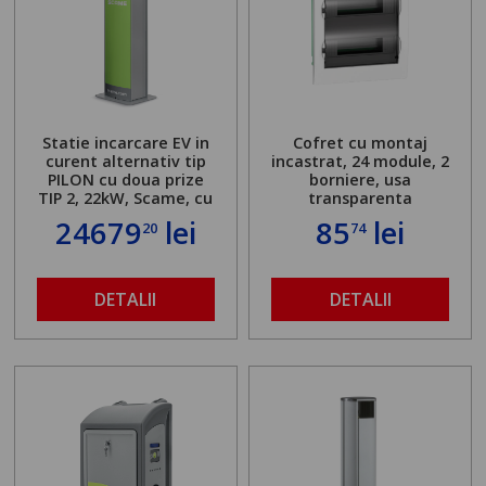
Statie incarcare EV in
Cofret cu montaj
curent alternativ tip
incastrat, 24 module, 2
PILON cu doua prize
borniere, usa
TIP 2, 22kW, Scame, cu
transparenta
server local
24679
lei
85
lei
20
74
DETALII
DETALII