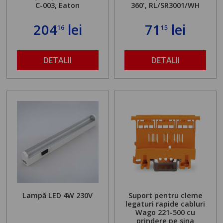
C-003, Eaton
360', RL/SR3001/WH
204
lei
71
lei
16
15
DETALII
DETALII
Lampă LED 4W 230V
Suport pentru cleme
legaturi rapide cabluri
Wago 221-500 cu
prindere pe sina