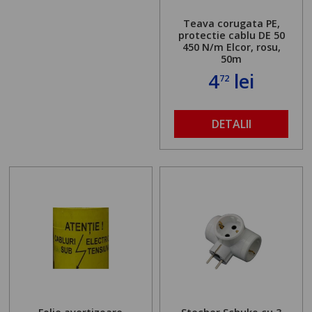
Teava corugata PE,
protectie cablu DE 50
450 N/m Elcor, rosu,
50m
4
lei
72
DETALII