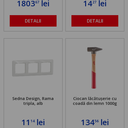
1803
lei
14
lei
67
27
găurit în locul
buloanelor de
ancorare. Greutate
maximă admisă de 500
DETALII
DETALII
kg și înălțime reglabilă
de la 1,8 la 2,9 m
Sedna Design, Rama
Ciocan lăcătușerie cu
tripla, alb
coadă din lemn 1000g
11
lei
134
lei
14
56