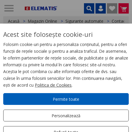
Acasă
Magazin Online
Sigurante automate
Contacte A
Acest site folosește cookie-uri
< Contacte Auxiliare si Bobine declansare
Folosim cookie-uri pentru a personaliza conținutul, pentru a oferi
funcții de rețele sociale și pentru a analiza traficul. De asemenea,
Acti9, Alarma curent Auxiliar
le oferim partenerilor de rețele sociale, de publicitate și de analize
Sd C.A, C.C
informații cu privire la modul în care folosesc site-ul nostru.
Aceștia le pot combina cu alte informații oferite de dvs. sau
culese în urma folosirii serviciilor lor. Prin continuarea navigării,
ești de acord cu
Politica de Cookies
.
Permite toate
Personalizează