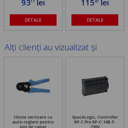
93
lei
115
lei
17
47
DETALII
DETALII
Alți clienți au vizualizat și
Cleste sertizare cu
SpaceLogic, Controller
auto-reglare pentru
RP-C Pro RP-C-16B-F-
pini de capat
230V