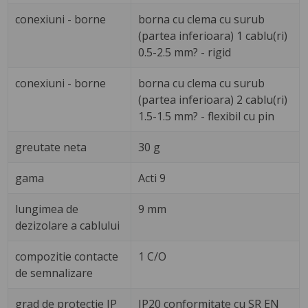
conexiuni - borne
borna cu clema cu surub
(partea inferioara) 1 cablu(ri)
0.5-2.5 mm? - rigid
conexiuni - borne
borna cu clema cu surub
(partea inferioara) 2 cablu(ri)
1.5-1.5 mm? - flexibil cu pin
greutate neta
30 g
gama
Acti 9
lungimea de
9 mm
dezizolare a cablului
compozitie contacte
1 C/O
de semnalizare
grad de protectie IP
IP20 conformitate cu SR EN