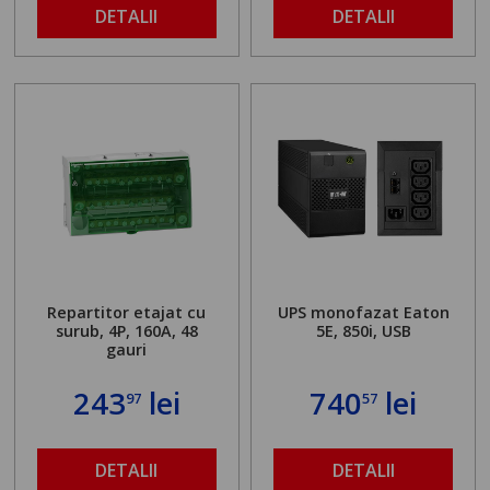
DETALII
DETALII
Repartitor etajat cu
UPS monofazat Eaton
surub, 4P, 160A, 48
5E, 850i, USB
gauri
243
lei
740
lei
97
57
DETALII
DETALII