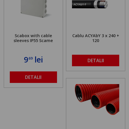
Scabox with cable
Cablu ACYAbY 3 x 240 +
sleeves IP55 Scame
120
9
lei
69
DETALII
DETALII