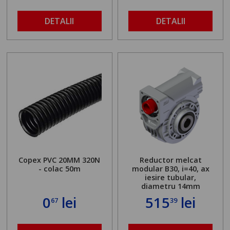
DETALII
DETALII
Copex PVC 20MM 320N
Reductor melcat
- colac 50m
modular B30, i=40, ax
iesire tubular,
diametru 14mm
0
lei
515
lei
67
39