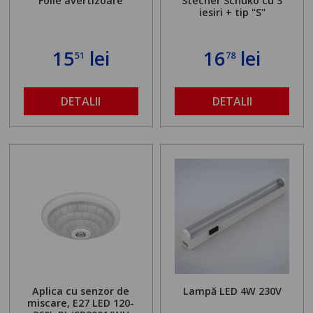
Folie avertizoare
Stecher Schuko cu 3
iesiri + tip "S"
15
lei
16
lei
51
78
DETALII
DETALII
Aplica cu senzor de
Lampă LED 4W 230V
miscare, E27 LED 120-