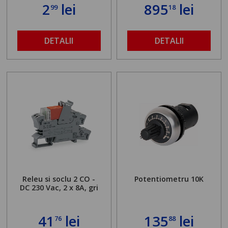
2
lei
895
lei
99
18
DETALII
DETALII
Releu si soclu 2 CO -
Potentiometru 10K
DC 230 Vac, 2 x 8A, gri
41
lei
135
lei
76
88