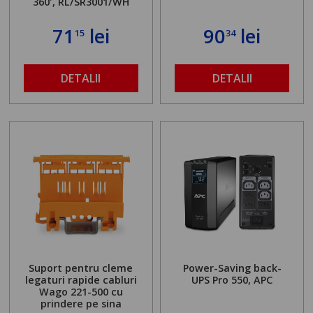
360', RL/SR3001/WH
71
lei
90
lei
15
34
DETALII
DETALII
Suport pentru cleme
Power-Saving back-
legaturi rapide cabluri
UPS Pro 550, APC
Wago 221-500 cu
prindere pe sina