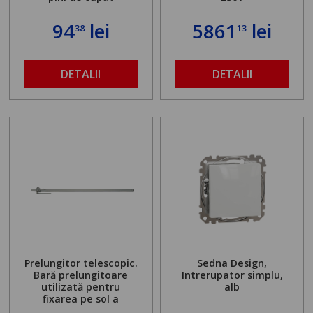
94
lei
5861
lei
38
13
DETALII
DETALII
Prelungitor telescopic.
Sedna Design,
Bară prelungitoare
Intrerupator simplu,
utilizată pentru
alb
fixarea pe sol a
standului mașinii de