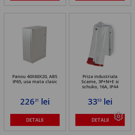
Panou 40X60X20, ABS
Priza industriala
IP65, usa mata clasic
Scame, 3P+N+E si
schuko, 16A, IP44
226
lei
33
lei
21
53
DETALII
DETALII