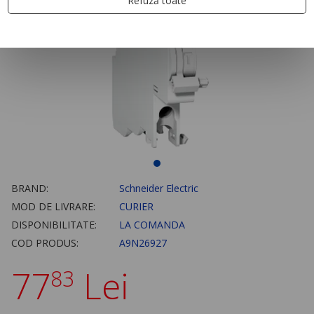
Refuză toate
BRAND:
Schneider Electric
MOD DE LIVRARE:
CURIER
DISPONIBILITATE:
LA COMANDA
COD PRODUS:
A9N26927
77
Lei
83