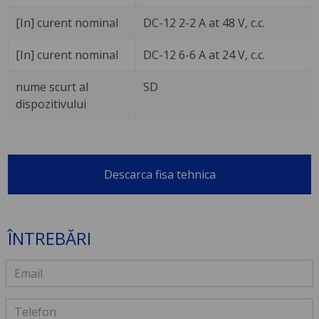
[In] curent nominal
DC-12 2-2 A at 48 V, c.c.
[In] curent nominal
DC-12 6-6 A at 24 V, c.c.
nume scurt al
SD
dispozitivului
Descarca fisa tehnica
ÎNTREBĂRI