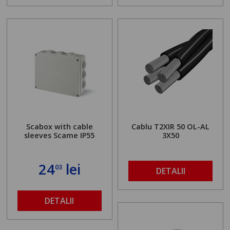
Scabox with cable
Cablu T2XIR 50 OL-AL
sleeves Scame IP55
3X50
24
lei
03
DETALII
DETALII