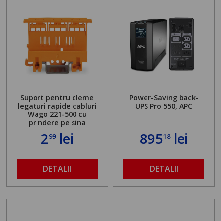
Suport pentru cleme
Power-Saving back-
legaturi rapide cabluri
UPS Pro 550, APC
Wago 221-500 cu
prindere pe sina
2
lei
895
lei
99
18
DETALII
DETALII