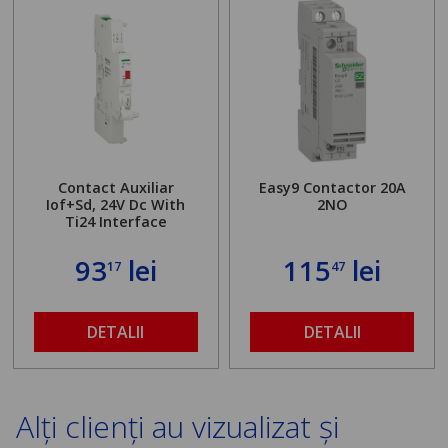
Contact Auxiliar
Easy9 Contactor 20A
Iof+Sd, 24V Dc With
2NO
Ti24 Interface
93
lei
115
lei
17
47
DETALII
DETALII
Alți clienți au vizualizat și