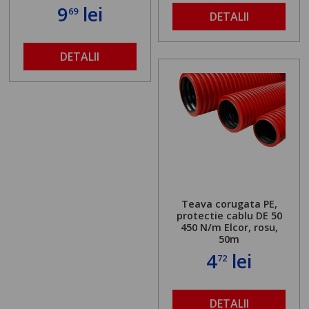
9
lei
69
DETALII
DETALII
Teava corugata PE,
protectie cablu DE 50
450 N/m Elcor, rosu,
50m
4
lei
72
DETALII