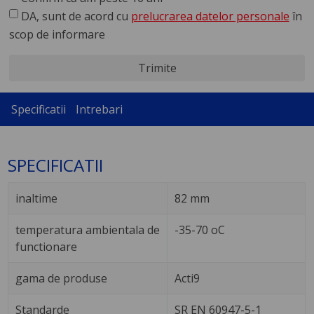
DA, sunt de acord cu
prelucrarea datelor personale
în
scop de informare
Trimite
Specificatii
Intrebari
SPECIFICATII
inaltime
82 mm
temperatura ambientala de
-35-70 oC
functionare
gama de produse
Acti9
Standarde
SR EN 60947-5-1