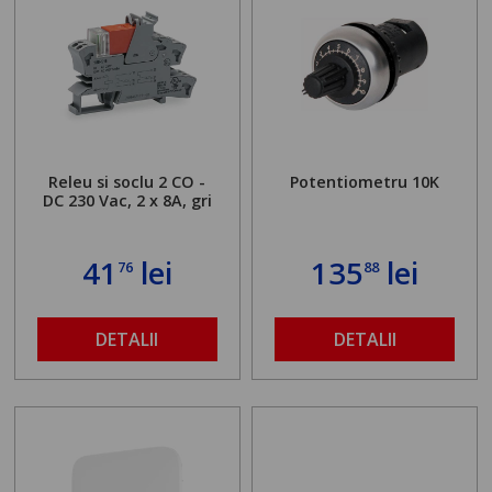
Releu si soclu 2 CO -
Potentiometru 10K
DC 230 Vac, 2 x 8A, gri
41
lei
135
lei
76
88
DETALII
DETALII