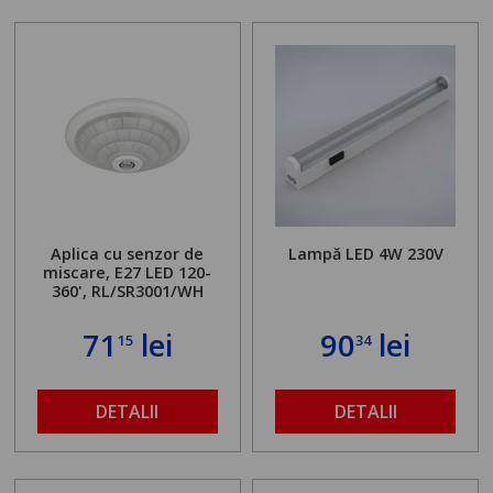
Aplica cu senzor de
Lampă LED 4W 230V
miscare, E27 LED 120-
360', RL/SR3001/WH
71
lei
90
lei
15
34
DETALII
DETALII