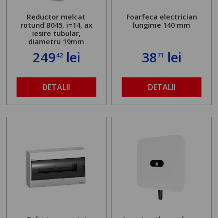
Reductor melcat
Foarfeca electrician
rotund B045, i=14, ax
lungime 140 mm
iesire tubular,
diametru 19mm
249
lei
38
lei
42
71
DETALII
DETALII