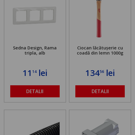
Sedna Design, Rama
Ciocan lăcătușerie cu
tripla, alb
coadă din lemn 1000g
11
lei
134
lei
14
56
DETALII
DETALII