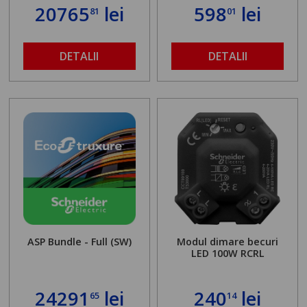
20765
lei
598
lei
81
01
DETALII
DETALII
ASP Bundle - Full (SW)
Modul dimare becuri
LED 100W RCRL
24291
lei
240
lei
65
14