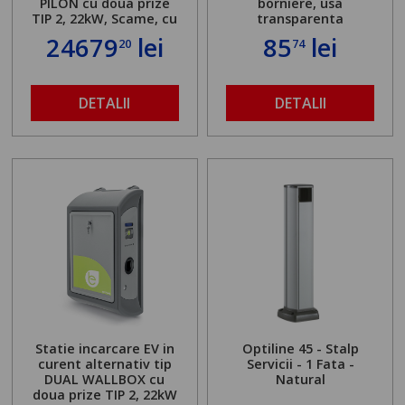
PILON cu doua prize
borniere, usa
TIP 2, 22kW, Scame, cu
transparenta
server local
24679
lei
85
lei
20
74
DETALII
DETALII
Statie incarcare EV in
Optiline 45 - Stalp
curent alternativ tip
Servicii - 1 Fata -
DUAL WALLBOX cu
Natural
doua prize TIP 2, 22kW