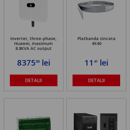
Inverter, three-phase,
Platbanda zincata
Huawei, maximum
4X40
8.8KVA AC output
8375
lei
11
lei
86
41
DETALII
DETALII