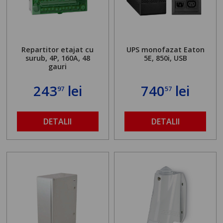
Repartitor etajat cu
UPS monofazat Eaton
surub, 4P, 160A, 48
5E, 850i, USB
gauri
243
lei
740
lei
97
57
DETALII
DETALII