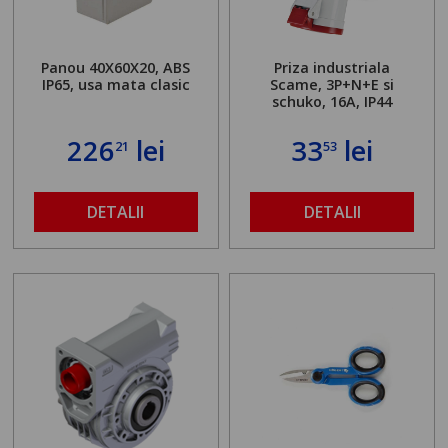
Panou 40X60X20, ABS
Priza industriala
IP65, usa mata clasic
Scame, 3P+N+E si
schuko, 16A, IP44
226
lei
33
lei
21
53
DETALII
DETALII