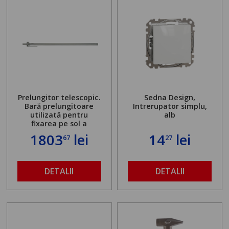
Prelungitor telescopic.
Sedna Design,
Bară prelungitoare
Intrerupator simplu,
utilizată pentru
alb
fixarea pe sol a
standului mașinii de
1803
lei
14
lei
67
27
găurit în locul
buloanelor de
ancorare. Greutate
maximă admisă de 500
DETALII
DETALII
kg și înălțime reglabilă
de la 1,8 la 2,9 m