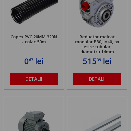
Copex PVC 20MM 320N
Reductor melcat
- colac 50m
modular B30, i=40, ax
iesire tubular,
diametru 14mm
0
lei
515
lei
67
39
DETALII
DETALII