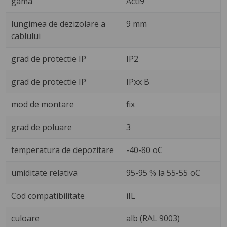
gama
Acti9
lungimea de dezizolare a
9 mm
cablului
grad de protectie IP
IP2
grad de protectie IP
IPxx B
mod de montare
fix
grad de poluare
3
temperatura de depozitare
-40-80 oC
umiditate relativa
95-95 % la 55-55 oC
Cod compatibilitate
iIL
culoare
alb (RAL 9003)