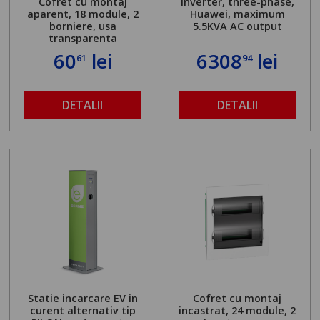
Cofret cu montaj
Inverter, three-phase,
aparent, 18 module, 2
Huawei, maximum
borniere, usa
5.5KVA AC output
transparenta
60
lei
6308
lei
61
94
DETALII
DETALII
Statie incarcare EV in
Cofret cu montaj
curent alternativ tip
incastrat, 24 module, 2