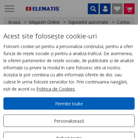
Acasă
Magazin Online
Sigurante automate
Contacte A
Acest site folosește cookie-uri
< Contacte Auxiliare si Bobine declansare
Folosim cookie-uri pentru a personaliza conținutul, pentru a oferi
funcții de rețele sociale și pentru a analiza traficul. De asemenea,
Acti9 Iil Indicator Luminos
le oferim partenerilor de rețele sociale, de publicitate și de analize
dublu, Verde/Rosu, 12-48
informații cu privire la modul în care folosesc site-ul nostru.
Vca/Cc
Aceștia le pot combina cu alte informații oferite de dvs. sau
culese în urma folosirii serviciilor lor. Prin continuarea navigării,
ești de acord cu
Politica de Cookies
.
Permite toate
Personalizează