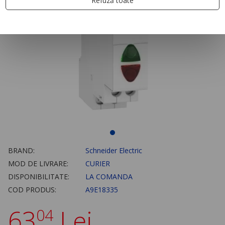
Refuză toate
BRAND:
Schneider Electric
MOD DE LIVRARE:
CURIER
DISPONIBILITATE:
LA COMANDA
COD PRODUS:
A9E18335
63
Lei
04