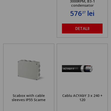
3000RPM, B3-1
condensator
576
lei
27
DETALII
Scabox with cable
Cablu ACYAbY 3 x 240 +
sleeves IP55 Scame
120