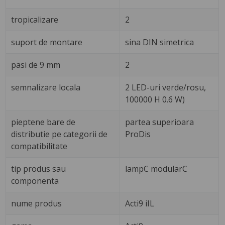
tropicalizare
2
suport de montare
sina DIN simetrica
pasi de 9 mm
2
semnalizare locala
2 LED-uri verde/rosu,
100000 H 0.6 W)
pieptene bare de
partea superioara
distributie pe categorii de
ProDis
compatibilitate
tip produs sau
lampC modularC
componenta
nume produs
Acti9 iIL