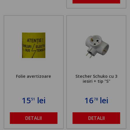
Folie avertizoare
Stecher Schuko cu 3
iesiri + tip "S"
15
lei
16
lei
51
78
DETALII
DETALII