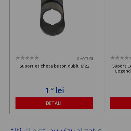
0 VOTURI
Suport eticheta buton dublu M22
Suport L
Legend
1
lei
92
DETALII
Alți clienți au vizualizat și