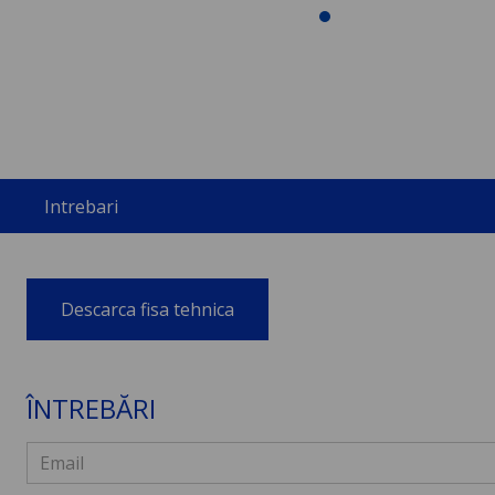
Intrebari
Descarca fisa tehnica
ÎNTREBĂRI