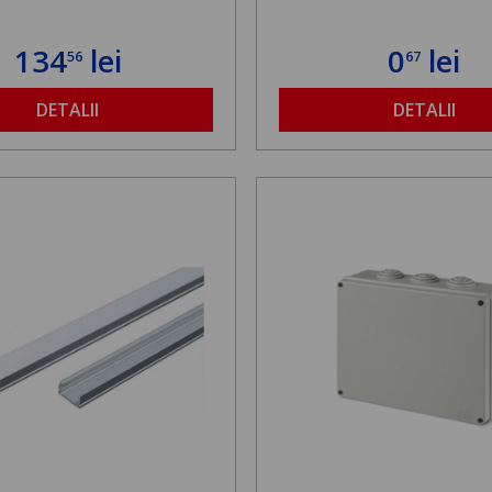
134
lei
0
lei
56
67
DETALII
DETALII