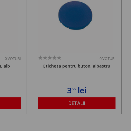
0 VOTURI
0 VOTURI
, alb
Eticheta pentru buton, albastru
3
lei
55
DETALII