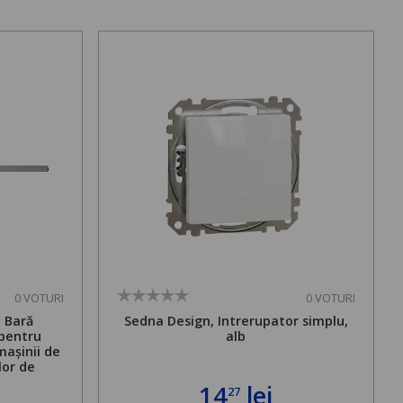
0 VOTURI
0 VOTURI
. Bară
Sedna Design, Intrerupator simplu,
 pentru
alb
mașinii de
lor de
mă admisă
14
lei
27
bilă de la