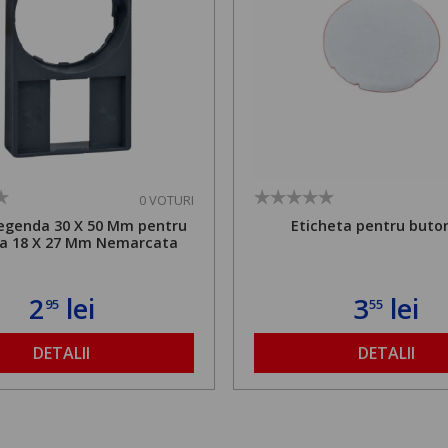
0 VOTURI
egenda 30 X 50 Mm pentru
Eticheta pentru buton
a 18 X 27 Mm Nemarcata
2
lei
3
lei
95
55
DETALII
DETALII