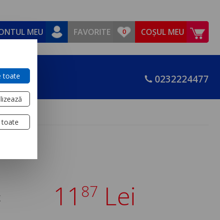
ONTUL MEU
FAVORITE
COȘUL MEU
 toate
0232224477
lizează
 toate
11
Lei
87
X