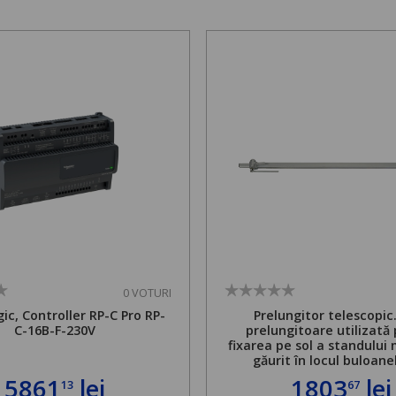
0 VOTURI
ic, Controller RP-C Pro RP-
Prelungitor telescopic
C-16B-F-230V
prelungitoare utilizată
fixarea pe sol a standului 
găurit în locul buloane
ancorare. Greutate maxi
5861
lei
1803
lei
13
67
de 500 kg și înălțime regla