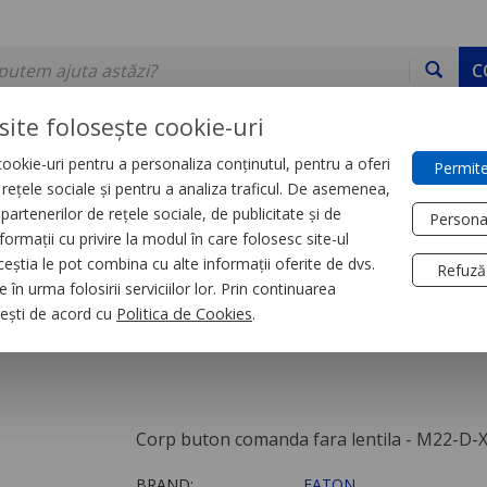
C
site folosește cookie-uri
ookie-uri pentru a personaliza conținutul, pentru a oferi
Permite
DE STOC
SERVICII
DEVINO PARTENER
CONTACT
e rețele sociale și pentru a analiza traficul. De asemenea,
partenerilor de rețele sociale, de publicitate și de
Persona
formații cu privire la modul în care folosesc site-ul
trial
Butoane si lampi
ceștia le pot combina cu alte informații oferite de dvs.
Refuză
 în urma folosirii serviciilor lor. Prin continuarea
a fara lentila
, ești de acord cu
Politica de Cookies
.
Corp buton comanda fara lentila - M22-D-
BRAND:
EATON