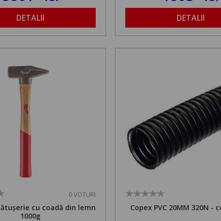
1,8 la 2,9 m
DETALII
DETALII
0 VOTURI
cătușerie cu coadă din lemn
Copex PVC 20MM 320N - c
1000g