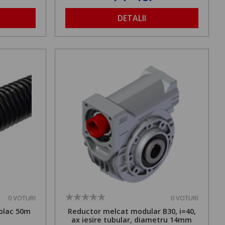
DETALII
0 VOTURI
0 VOTURI
olac 50m
Reductor melcat modular B30, i=40,
ax iesire tubular, diametru 14mm