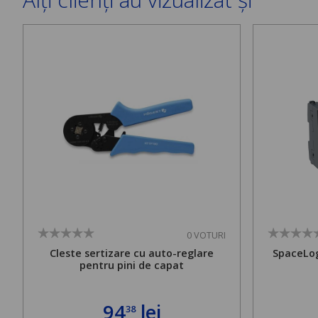
0 VOTURI
Cleste sertizare cu auto-reglare
SpaceLog
pentru pini de capat
94
lei
38