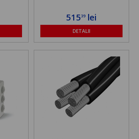
515
lei
39
DETALII