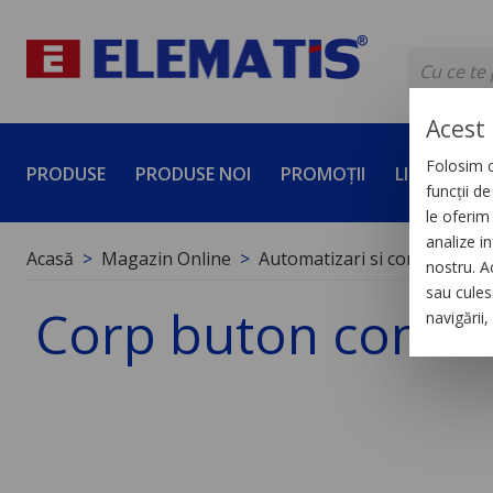
Acest 
Folosim c
PRODUSE
PRODUSE NOI
PROMOȚII
LICHIDĂRI 
funcții d
le oferim 
analize in
Acasă
Magazin Online
Automatizari si control indus
nostru. A
sau culese
Corp buton comand
navigării