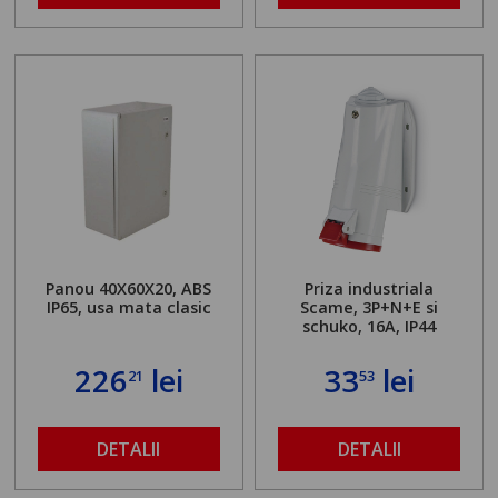
Panou 40X60X20, ABS
Priza industriala
IP65, usa mata clasic
Scame, 3P+N+E si
schuko, 16A, IP44
226
lei
33
lei
21
53
DETALII
DETALII