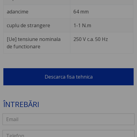
adancime
64 mm
cuplu de strangere
1-1 N.m
[Ue] tensiune nominala
250 V c.a. 50 Hz
de functionare
Descarca fisa tehnica
ÎNTREBĂRI