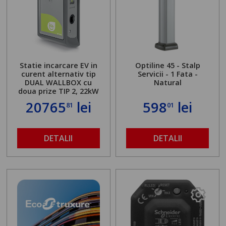
Statie incarcare EV in
Optiline 45 - Stalp
curent alternativ tip
Servicii - 1 Fata -
DUAL WALLBOX cu
Natural
doua prize TIP 2, 22kW
20765
lei
598
lei
81
01
DETALII
DETALII