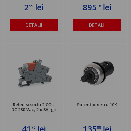
2
lei
895
lei
99
18
DETALII
DETALII
Releu si soclu 2 CO -
Potentiometru 10K
DC 230 Vac, 2 x 8A, gri
41
lei
135
lei
76
88