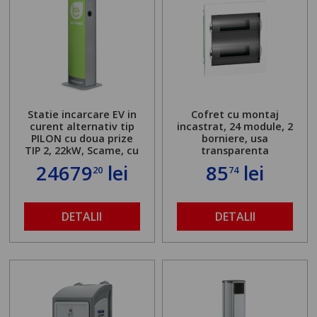
Statie incarcare EV in
Cofret cu montaj
curent alternativ tip
incastrat, 24 module, 2
PILON cu doua prize
borniere, usa
TIP 2, 22kW, Scame, cu
transparenta
server local
24679
lei
85
lei
20
74
DETALII
DETALII