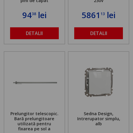
pini de capat
230V
94
lei
5861
lei
38
13
DETALII
DETALII
Prelungitor telescopic.
Sedna Design,
Bară prelungitoare
Intrerupator simplu,
utilizată pentru
alb
fixarea pe sol a