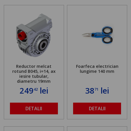
Reductor melcat
Foarfeca electrician
rotund B045, i=14, ax
lungime 140 mm
iesire tubular,
diametru 19mm
249
lei
38
lei
42
71
DETALII
DETALII