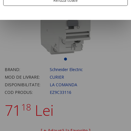
Refuză toate
BRAND:
Schneider Electric
MOD DE LIVRARE:
CURIER
DISPONIBILITATE:
LA COMANDA
COD PRODUS:
EZ9C33116
71
Lei
18
[ + Adaugă la favorite ]