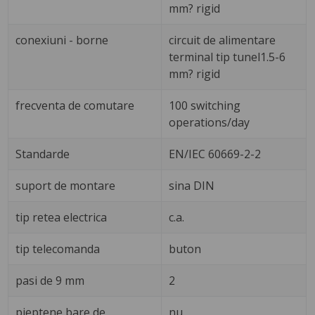
mm? rigid
conexiuni - borne
circuit de alimentare
terminal tip tunel1.5-6
mm? rigid
frecventa de comutare
100 switching
operations/day
Standarde
EN/IEC 60669-2-2
suport de montare
sina DIN
tip retea electrica
c.a.
tip telecomanda
buton
pasi de 9 mm
2
pieptene bare de
nu