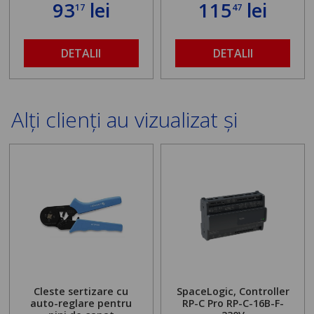
93
lei
115
lei
17
47
DETALII
DETALII
Alți clienți au vizualizat și
Cleste sertizare cu
SpaceLogic, Controller
auto-reglare pentru
RP-C Pro RP-C-16B-F-