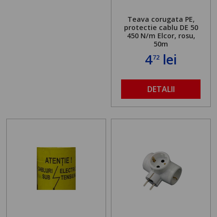
Teava corugata PE,
protectie cablu DE 50
450 N/m Elcor, rosu,
50m
4
lei
72
DETALII