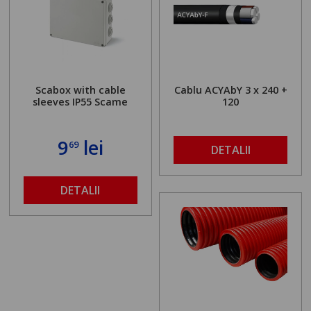
Scabox with cable
Cablu ACYAbY 3 x 240 +
sleeves IP55 Scame
120
9
lei
69
DETALII
DETALII