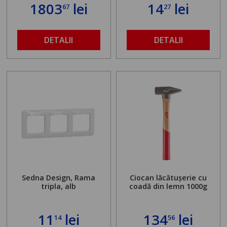
standului mașinii de
1803
lei
14
lei
67
27
găurit în locul
buloanelor de
ancorare. Greutate
maximă admisă de 500
DETALII
DETALII
kg și înălțime reglabilă
de la 1,8 la 2,9 m
Sedna Design, Rama
Ciocan lăcătușerie cu
tripla, alb
coadă din lemn 1000g
11
lei
134
lei
14
56