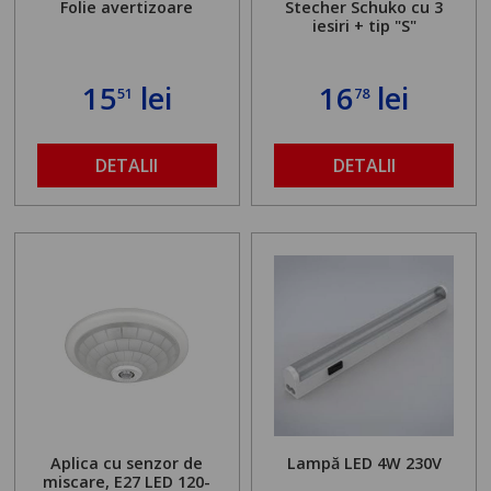
Folie avertizoare
Stecher Schuko cu 3
iesiri + tip "S"
15
lei
16
lei
51
78
DETALII
DETALII
Aplica cu senzor de
Lampă LED 4W 230V
miscare, E27 LED 120-