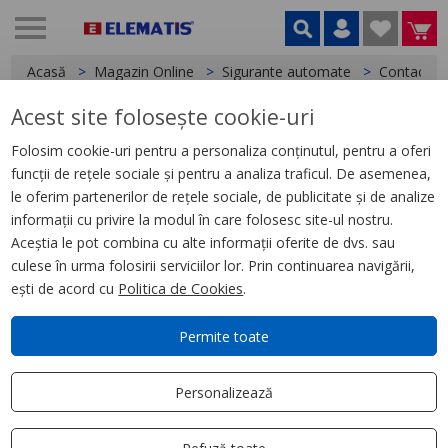
Acasă
Magazin Online
Sigurante automate
Contacte A
Acest site folosește cookie-uri
< Contacte Auxiliare si Bobine declansare
Folosim cookie-uri pentru a personaliza conținutul, pentru a oferi
funcții de rețele sociale și pentru a analiza traficul. De asemenea,
Easy9 Teleruptor 16A
le oferim partenerilor de rețele sociale, de publicitate și de analize
informații cu privire la modul în care folosesc site-ul nostru.
Aceștia le pot combina cu alte informații oferite de dvs. sau
culese în urma folosirii serviciilor lor. Prin continuarea navigării,
ești de acord cu
Politica de Cookies
.
Permite toate
Personalizează