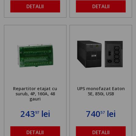
DETALII
DETALII
Repartitor etajat cu
UPS monofazat Eaton
surub, 4P, 160A, 48
5E, 850i, USB
gauri
243
lei
740
lei
97
57
DETALII
DETALII