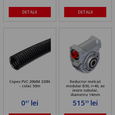
DETALII
DETALII
Copex PVC 20MM 320N
Reductor melcat
- colac 50m
modular B30, i=40, ax
iesire tubular,
diametru 14mm
0
lei
515
lei
67
39