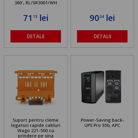
360', RL/SR3001/WH
71
lei
90
lei
15
34
DETALII
DETALII
Suport pentru cleme
Power-Saving back-
legaturi rapide cabluri
UPS Pro 550, APC
Wago 221-500 cu
prindere pe sina