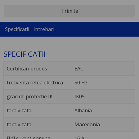
Trimite
Specificatii
Intrebari
SPECIFICATII
Certificari produs
EAC
frecventa retea electrica
50 Hz
grad de protectie IK
IK05
tara vizata
Albania
tara vizata
Macedonia
[In] curent nominal
16 A