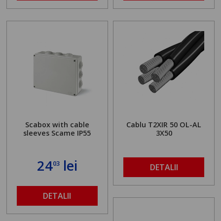
Scabox with cable
Cablu T2XIR 50 OL-AL
sleeves Scame IP55
3X50
24
lei
03
DETALII
DETALII