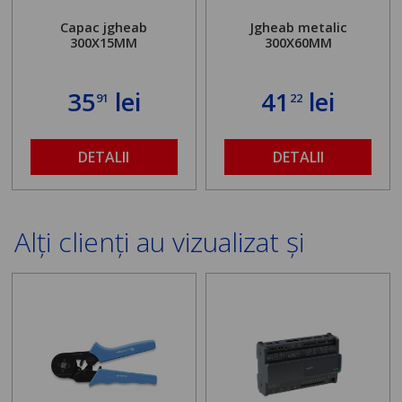
Capac jgheab
Jgheab metalic
300X15MM
300X60MM
35
lei
41
lei
91
22
DETALII
DETALII
Alți clienți au vizualizat și