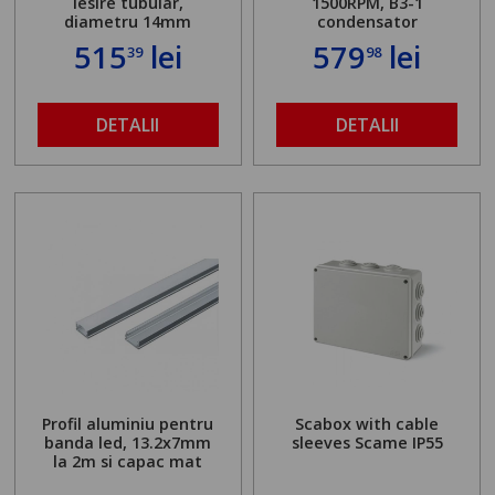
iesire tubular,
1500RPM, B3-1
diametru 14mm
condensator
515
lei
579
lei
39
98
DETALII
DETALII
Profil aluminiu pentru
Scabox with cable
banda led, 13.2x7mm
sleeves Scame IP55
la 2m si capac mat