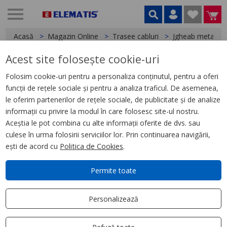
Acasă
Magazin Online
Trasee cabluri
Jgheab metalic
Acest site folosește cookie-uri
< Jgheab metalic
Folosim cookie-uri pentru a personaliza conținutul, pentru a oferi
funcții de rețele sociale și pentru a analiza traficul. De asemenea,
Jgheab metalic
le oferim partenerilor de rețele sociale, de publicitate și de analize
100X110X0.75mm
informații cu privire la modul în care folosesc site-ul nostru.
Aceștia le pot combina cu alte informații oferite de dvs. sau
culese în urma folosirii serviciilor lor. Prin continuarea navigării,
ești de acord cu
Politica de Cookies
.
Permite toate
Personalizează