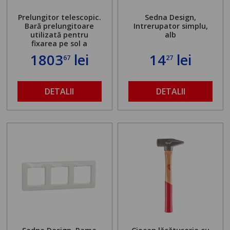
Prelungitor telescopic.
Sedna Design,
Bară prelungitoare
Intrerupator simplu,
utilizată pentru
alb
fixarea pe sol a
standului mașinii de
1803
lei
14
lei
67
27
găurit în locul
buloanelor de
ancorare. Greutate
maximă admisă de 500
DETALII
DETALII
kg și înălțime reglabilă
de la 1,8 la 2,9 m