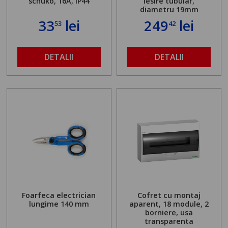
schuko, 16A, IP44
iesire tubular,
diametru 19mm
33
lei
249
lei
53
42
DETALII
DETALII
Foarfeca electrician
Cofret cu montaj
lungime 140 mm
aparent, 18 module, 2
borniere, usa
transparenta