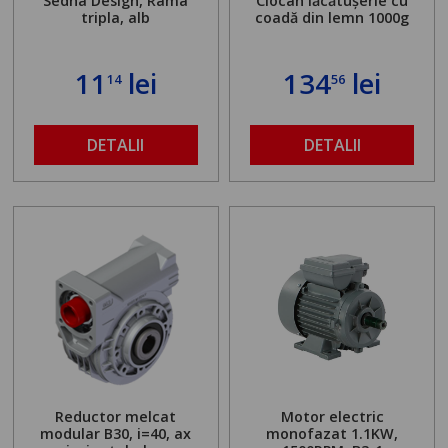
Sedna Design, Rama
Ciocan lăcătușerie cu
tripla, alb
coadă din lemn 1000g
11
lei
134
lei
14
56
DETALII
DETALII
Reductor melcat
Motor electric
modular B30, i=40, ax
monofazat 1.1KW,