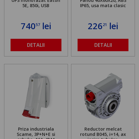
UPS monofazat Eaton
Panou 40X60X20, ABS
5E, 850i, USB
IP65, usa mata clasic
740
lei
226
lei
57
21
DETALII
DETALII
Priza industriala
Reductor melcat
Scame, 3P+N+E si
rotund B045, i=14, ax