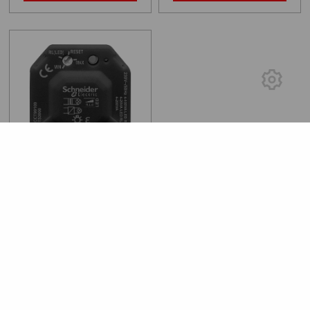
Modul dimare becuri
LED 100W RCRL
240
lei
14
DETALII