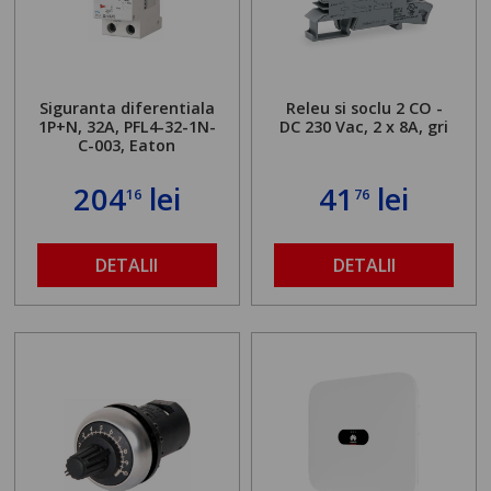
Siguranta diferentiala
Releu si soclu 2 CO -
1P+N, 32A, PFL4-32-1N-
DC 230 Vac, 2 x 8A, gri
C-003, Eaton
204
lei
41
lei
16
76
DETALII
DETALII