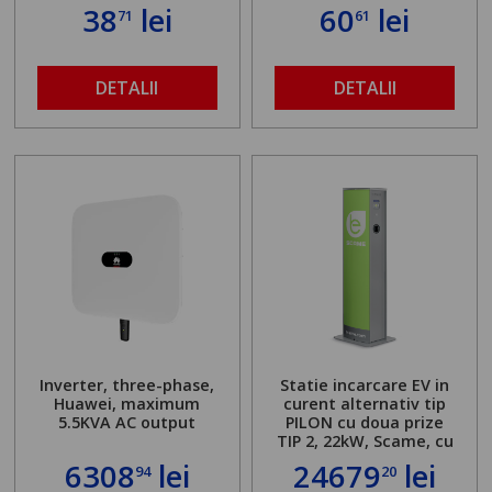
38
lei
60
lei
71
61
DETALII
DETALII
Inverter, three-phase,
Statie incarcare EV in
Huawei, maximum
curent alternativ tip
5.5KVA AC output
PILON cu doua prize
TIP 2, 22kW, Scame, cu
server local
6308
lei
24679
lei
94
20