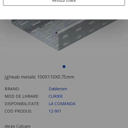
Refuză toate
Jgheab metalic 100X110X0.75mm
BRAND:
Dablerom
MOD DE LIVRARE:
CURIER
DISPONIBILITATE:
LA COMANDA
COD PRODUS:
12-901
Alege Culoare