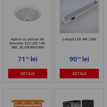
Aplica cu senzor de
Lampă LED 4W 230V
miscare, E27 LED 120-
360', RL/SR3001/WH
71
lei
90
lei
15
34
DETALII
DETALII