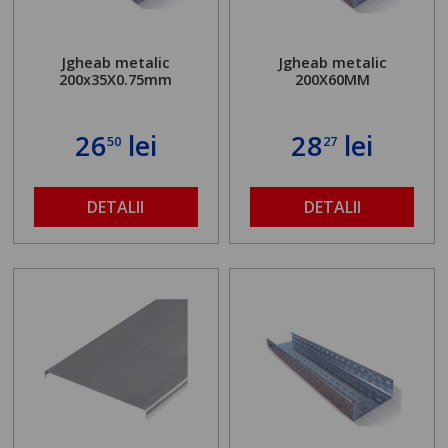
Jgheab metalic
Jgheab metalic
200x35X0.75mm
200X60MM
26
lei
28
lei
50
27
DETALII
DETALII