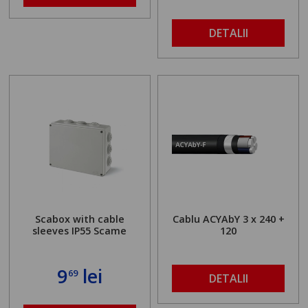
DETALII
Scabox with cable
Cablu ACYAbY 3 x 240 +
sleeves IP55 Scame
120
9
lei
69
DETALII