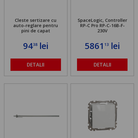
Cleste sertizare cu
SpaceLogic, Controller
auto-reglare pentru
RP-C Pro RP-C-16B-F-
pini de capat
230V
94
lei
5861
lei
38
13
DETALII
DETALII