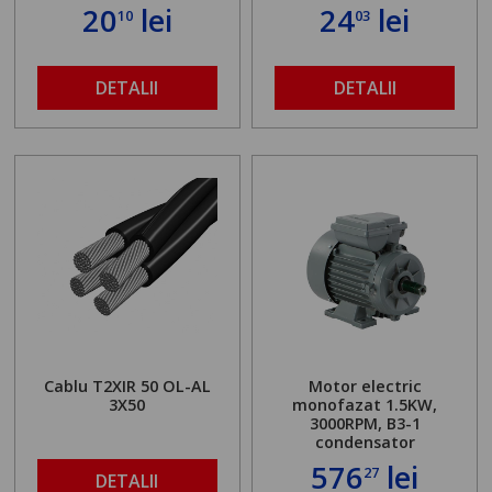
20
lei
24
lei
10
03
DETALII
DETALII
Cablu T2XIR 50 OL-AL
Motor electric
3X50
monofazat 1.5KW,
3000RPM, B3-1
condensator
576
lei
27
DETALII