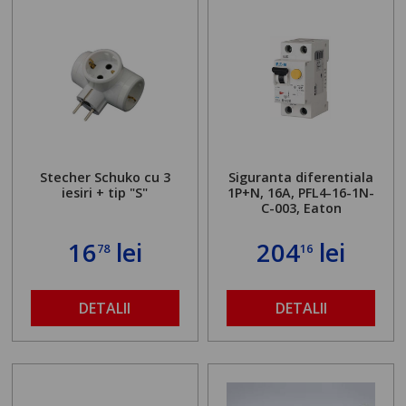
Stecher Schuko cu 3
Siguranta diferentiala
iesiri + tip "S"
1P+N, 16A, PFL4-16-1N-
C-003, Eaton
16
lei
204
lei
78
16
DETALII
DETALII