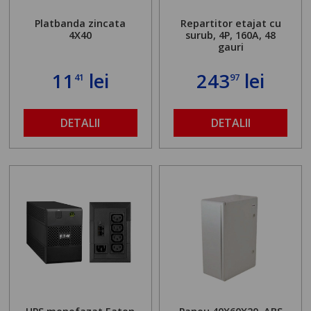
Platbanda zincata
Repartitor etajat cu
4X40
surub, 4P, 160A, 48
gauri
11
lei
243
lei
41
97
DETALII
DETALII