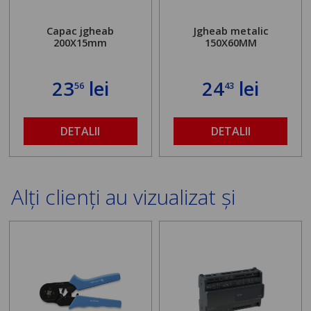
Capac jgheab
Jgheab metalic
200X15mm
150X60MM
23
lei
24
lei
56
43
DETALII
DETALII
Alți clienți au vizualizat și