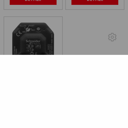
Modul dimare becuri
LED 100W RCRL
240
lei
14
DETALII