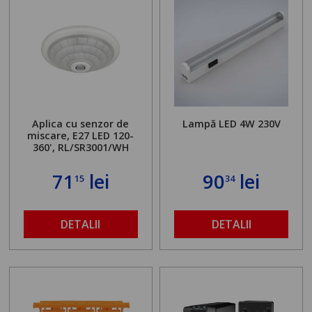
Aplica cu senzor de
Lampă LED 4W 230V
miscare, E27 LED 120-
360', RL/SR3001/WH
71
lei
90
lei
15
34
DETALII
DETALII