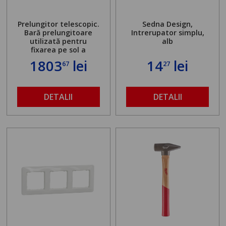
Prelungitor telescopic.
Sedna Design,
Bară prelungitoare
Intrerupator simplu,
utilizată pentru
alb
fixarea pe sol a
standului mașinii de
1803
lei
14
lei
67
27
găurit în locul
buloanelor de
ancorare. Greutate
maximă admisă de 500
DETALII
DETALII
kg și înălțime reglabilă
de la 1,8 la 2,9 m