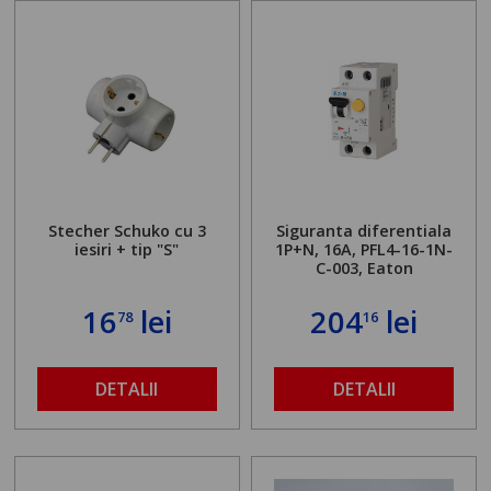
Stecher Schuko cu 3
Siguranta diferentiala
iesiri + tip "S"
1P+N, 16A, PFL4-16-1N-
C-003, Eaton
16
lei
204
lei
78
16
DETALII
DETALII