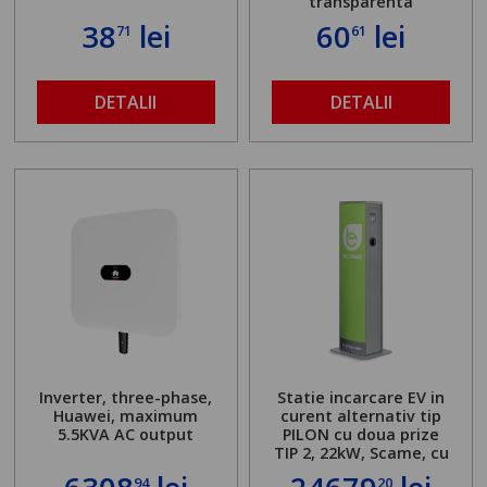
transparenta
38
lei
60
lei
71
61
DETALII
DETALII
Inverter, three-phase,
Statie incarcare EV in
Huawei, maximum
curent alternativ tip
5.5KVA AC output
PILON cu doua prize
TIP 2, 22kW, Scame, cu
server local
94
20