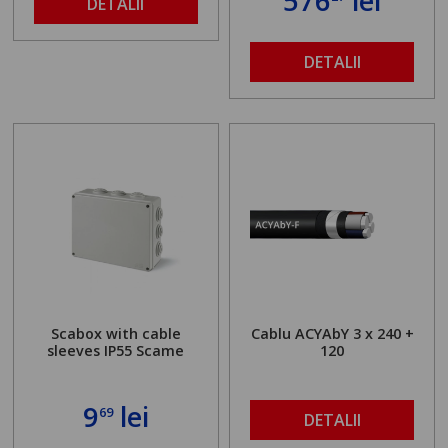
576
lei
DETALII
DETALII
Scabox with cable
Cablu ACYAbY 3 x 240 +
sleeves IP55 Scame
120
9
lei
69
DETALII