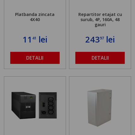
Platbanda zincata
Repartitor etajat cu
4X40
surub, 4P, 160A, 48
gauri
11
lei
243
lei
41
97
DETALII
DETALII