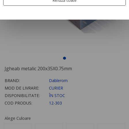
Refuză toate
Jgheab metalic 200x35X0.75mm
BRAND:
Dablerom
MOD DE LIVRARE:
CURIER
DISPONIBILITATE:
ÎN STOC
COD PRODUS:
12-303
Alege Culoare