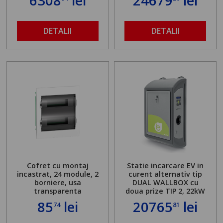
6308
lei
24679
lei
DETALII
DETALII
Cofret cu montaj
Statie incarcare EV in
incastrat, 24 module, 2
curent alternativ tip
borniere, usa
DUAL WALLBOX cu
transparenta
doua prize TIP 2, 22kW
85
lei
20765
lei
74
81