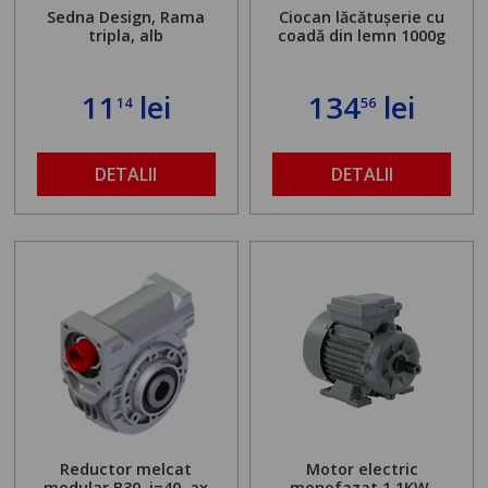
Sedna Design, Rama
Ciocan lăcătușerie cu
tripla, alb
coadă din lemn 1000g
11
lei
134
lei
14
56
DETALII
DETALII
Reductor melcat
Motor electric
modular B30, i=40, ax
monofazat 1.1KW,