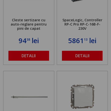
Cleste sertizare cu
SpaceLogic, Controller
auto-reglare pentru
RP-C Pro RP-C-16B-F-
pini de capat
230V
94
lei
5861
lei
38
13
DETALII
DETALII