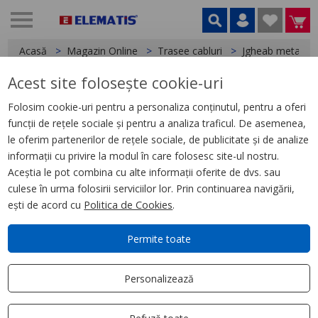
Acasă
Magazin Online
Trasee cabluri
Jgheab metalic
Acest site folosește cookie-uri
< Jgheab metalic
Folosim cookie-uri pentru a personaliza conținutul, pentru a oferi
funcții de rețele sociale și pentru a analiza traficul. De asemenea,
Jgheab metalic 200x35X0.75mm
le oferim partenerilor de rețele sociale, de publicitate și de analize
informații cu privire la modul în care folosesc site-ul nostru.
Aceștia le pot combina cu alte informații oferite de dvs. sau
culese în urma folosirii serviciilor lor. Prin continuarea navigării,
ești de acord cu
Politica de Cookies
.
Permite toate
Personalizează