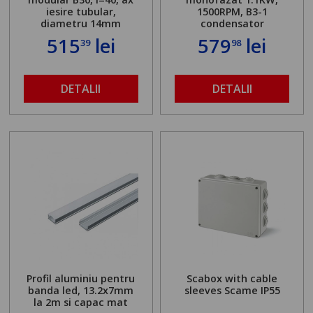
iesire tubular,
1500RPM, B3-1
diametru 14mm
condensator
515
lei
579
lei
39
98
DETALII
DETALII
Profil aluminiu pentru
Scabox with cable
banda led, 13.2x7mm
sleeves Scame IP55
la 2m si capac mat