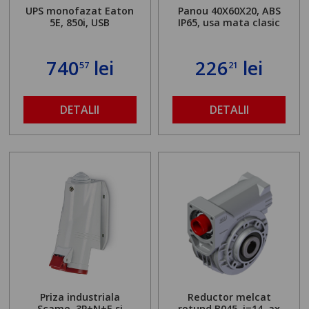
UPS monofazat Eaton
Panou 40X60X20, ABS
5E, 850i, USB
IP65, usa mata clasic
740
lei
226
lei
57
21
DETALII
DETALII
Priza industriala
Reductor melcat
Scame, 3P+N+E si
rotund B045, i=14, ax