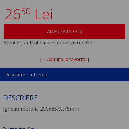
26
Lei
50
ADAUGĂ ÎN COȘ
Atenție! Cantitate minimă: multiplu de 3m
[ + Adaugă la favorite ]
Descriere
Intrebari
DESCRIERE
Jgheab metalic 200x35X0.75mm