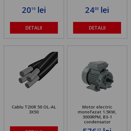
20
lei
24
lei
10
03
DETALII
DETALII
Cablu T2XIR 50 OL-AL
Motor electric
3X50
monofazat 1.5KW,
3000RPM, B3-1
condensator
27