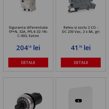
Siguranta diferentiala
Releu si soclu 2 CO -
1P+N, 32A, PFL4-32-1N-
DC 230 Vac, 2 x 8A, gri
C-003, Eaton
204
lei
41
lei
16
76
DETALII
DETALII