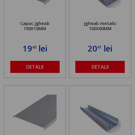
Capac jgheab
Jgheab metalic
150X15MM
100X60MM
19
lei
20
lei
43
61
DETALII
DETALII