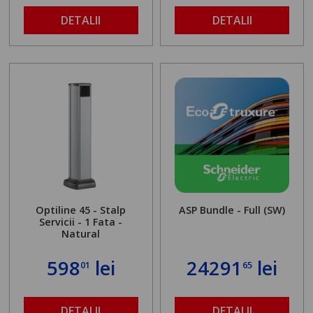
DETALII
DETALII
Optiline 45 - Stalp
ASP Bundle - Full (SW)
Servicii - 1 Fata -
Natural
598
lei
24291
lei
01
65
DETALII
DETALII