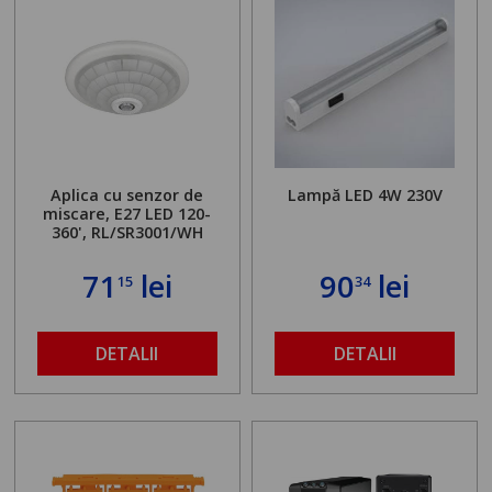
Aplica cu senzor de
Lampă LED 4W 230V
miscare, E27 LED 120-
360', RL/SR3001/WH
71
lei
90
lei
15
34
DETALII
DETALII