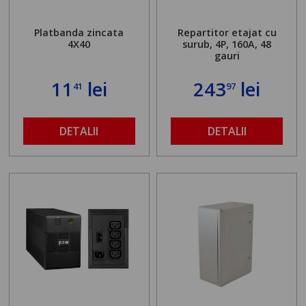
Platbanda zincata
Repartitor etajat cu
4X40
surub, 4P, 160A, 48
gauri
11
lei
243
lei
41
97
DETALII
DETALII