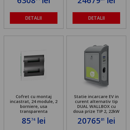
6308
lei
24679
lei
DETALII
DETALII
Cofret cu montaj
Statie incarcare EV in
incastrat, 24 module, 2
curent alternativ tip
borniere, usa
DUAL WALLBOX cu
transparenta
doua prize TIP 2, 22kW
85
lei
20765
lei
74
81