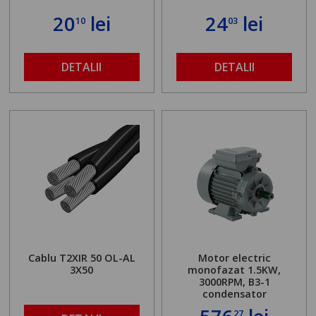
20
lei
24
lei
10
03
DETALII
DETALII
Cablu T2XIR 50 OL-AL
Motor electric
3X50
monofazat 1.5KW,
3000RPM, B3-1
condensator
27