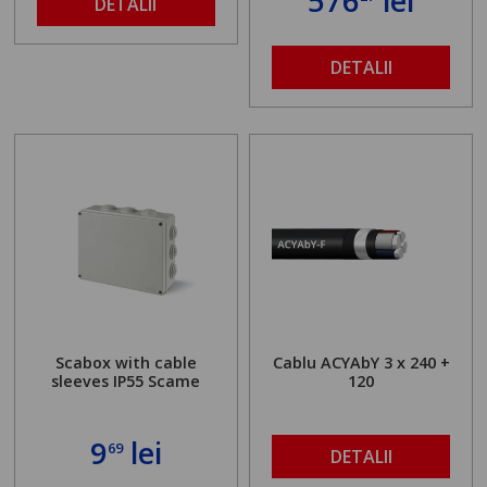
576
lei
DETALII
DETALII
Scabox with cable
Cablu ACYAbY 3 x 240 +
sleeves IP55 Scame
120
9
lei
69
DETALII