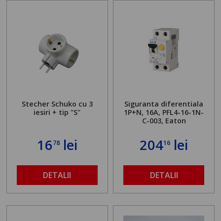
Stecher Schuko cu 3
Siguranta diferentiala
iesiri + tip "S"
1P+N, 16A, PFL4-16-1N-
C-003, Eaton
16
lei
204
lei
78
16
DETALII
DETALII