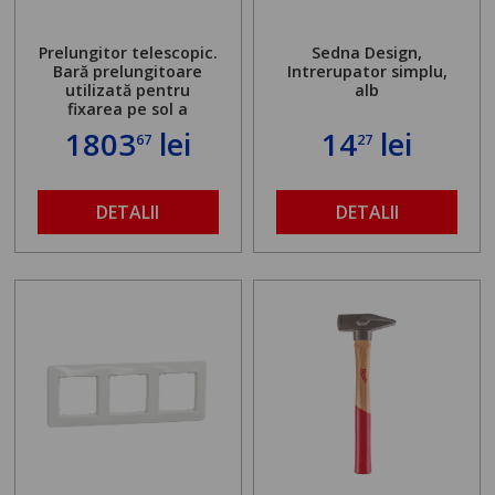
Prelungitor telescopic.
Sedna Design,
Bară prelungitoare
Intrerupator simplu,
utilizată pentru
alb
fixarea pe sol a
standului mașinii de
1803
lei
14
lei
67
27
găurit în locul
buloanelor de
ancorare. Greutate
maximă admisă de 500
DETALII
DETALII
kg și înălțime reglabilă
de la 1,8 la 2,9 m