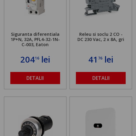
Siguranta diferentiala
Releu si soclu 2 CO -
1P+N, 32A, PFL4-32-1N-
DC 230 Vac, 2 x 8A, gri
C-003, Eaton
204
lei
41
lei
16
76
DETALII
DETALII