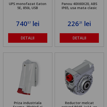
UPS monofazat Eaton
Panou 40X60X20, ABS
5E, 850i, USB
IP65, usa mata clasic
740
lei
226
lei
57
21
DETALII
DETALII
Priza industriala
Reductor melcat
Scame, 3P+N+E si
rotund B045, i=14, ax