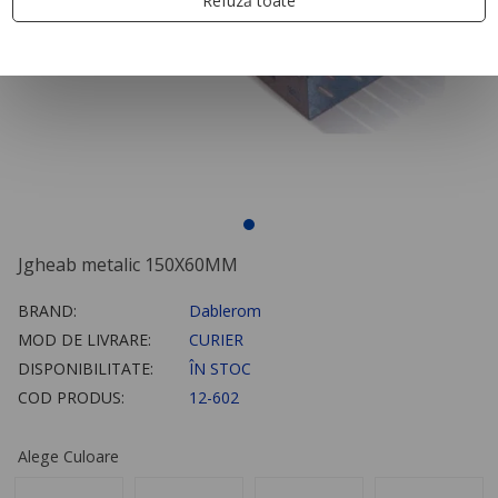
Refuză toate
Jgheab metalic 150X60MM
BRAND:
Dablerom
MOD DE LIVRARE:
CURIER
DISPONIBILITATE:
ÎN STOC
COD PRODUS:
12-602
Alege Culoare