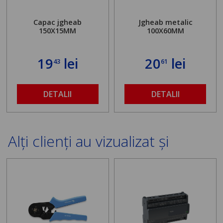
Capac jgheab
Jgheab metalic
150X15MM
100X60MM
19
lei
20
lei
43
61
DETALII
DETALII
Alți clienți au vizualizat și