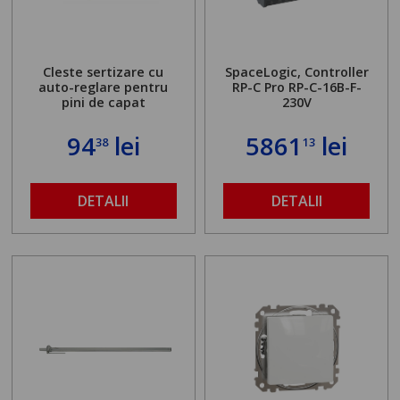
Cleste sertizare cu
SpaceLogic, Controller
auto-reglare pentru
RP-C Pro RP-C-16B-F-
pini de capat
230V
94
lei
5861
lei
38
13
DETALII
DETALII