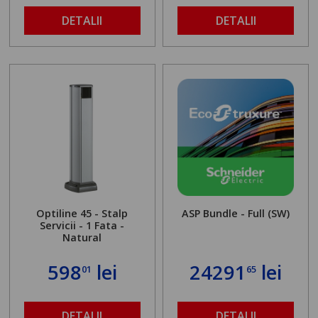
DETALII
DETALII
Optiline 45 - Stalp
ASP Bundle - Full (SW)
Servicii - 1 Fata -
Natural
598
lei
24291
lei
01
65
DETALII
DETALII