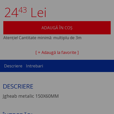
24
Lei
43
ADAUGĂ ÎN COȘ
Atenție! Cantitate minimă: multiplu de 3m
[ + Adaugă la favorite ]
Descriere
Intrebari
DESCRIERE
Jgheab metalic 150X60MM