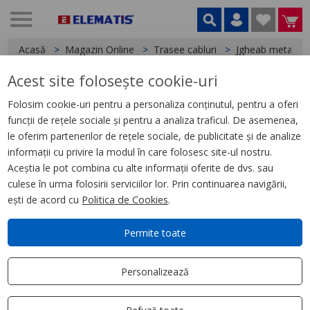
Acasă
Magazin Online
Trasee cabluri
Jgheab metalic
Acest site folosește cookie-uri
< Jgheab metalic
Folosim cookie-uri pentru a personaliza conținutul, pentru a oferi
funcții de rețele sociale și pentru a analiza traficul. De asemenea,
Jgheab metalic 150X60MM
le oferim partenerilor de rețele sociale, de publicitate și de analize
informații cu privire la modul în care folosesc site-ul nostru.
Aceștia le pot combina cu alte informații oferite de dvs. sau
culese în urma folosirii serviciilor lor. Prin continuarea navigării,
ești de acord cu
Politica de Cookies
.
Permite toate
Personalizează