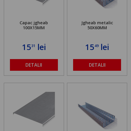
Capac jgheab
Jgheab metalic
100X15MM
50X60MM
15
lei
15
lei
31
49
DETALII
DETALII