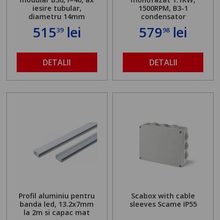
iesire tubular,
1500RPM, B3-1
diametru 14mm
condensator
515
lei
579
lei
39
98
DETALII
DETALII
Profil aluminiu pentru
Scabox with cable
banda led, 13.2x7mm
sleeves Scame IP55
la 2m si capac mat