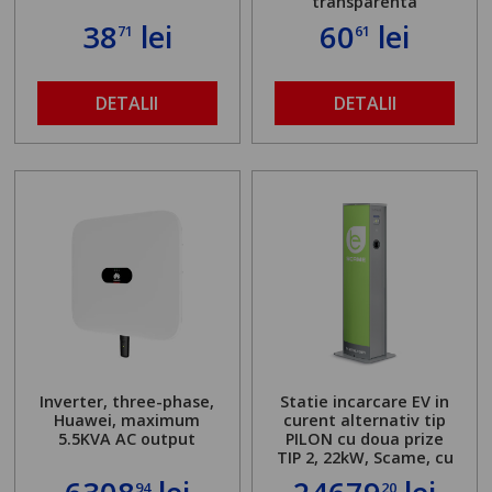
transparenta
38
lei
60
lei
71
61
DETALII
DETALII
Inverter, three-phase,
Statie incarcare EV in
Huawei, maximum
curent alternativ tip
5.5KVA AC output
PILON cu doua prize
TIP 2, 22kW, Scame, cu
server local
94
20