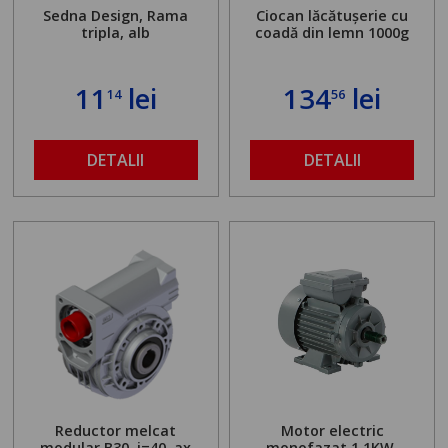
Sedna Design, Rama
Ciocan lăcătușerie cu
tripla, alb
coadă din lemn 1000g
11
lei
134
lei
14
56
DETALII
DETALII
Reductor melcat
Motor electric
modular B30, i=40, ax
monofazat 1.1KW,