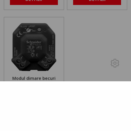
Modul dimare becuri
LED 100W RCRL
240
lei
14
DETALII