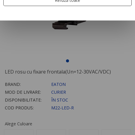
Refuză toate
LED rosu cu fixare frontala(Un=12-30VAC/VDC)
BRAND:
EATON
MOD DE LIVRARE:
CURIER
DISPONIBILITATE:
ÎN STOC
COD PRODUS:
M22-LED-R
Alege Culoare