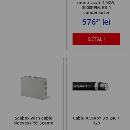
monofazat 1.5KW,
3000RPM, B3-1
condensator
576
lei
27
DETALII
Scabox with cable
Cablu ACYAbY 3 x 240 +
sleeves IP55 Scame
120