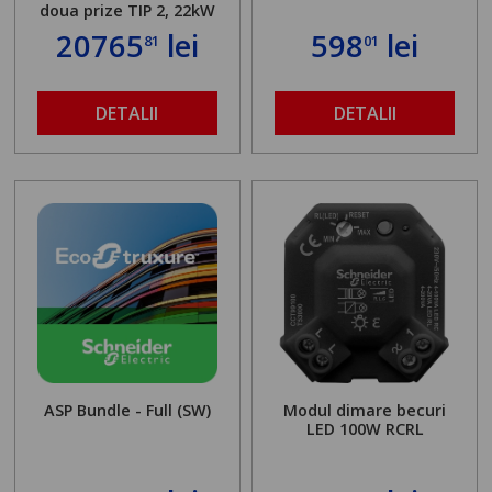
doua prize TIP 2, 22kW
20765
lei
598
lei
81
01
DETALII
DETALII
ASP Bundle - Full (SW)
Modul dimare becuri
LED 100W RCRL