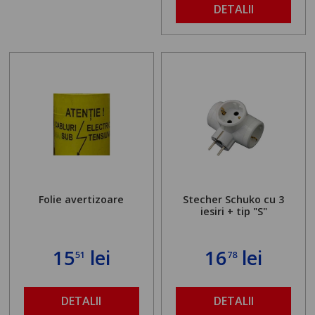
DETALII
Folie avertizoare
Stecher Schuko cu 3
iesiri + tip "S"
15
lei
16
lei
51
78
DETALII
DETALII