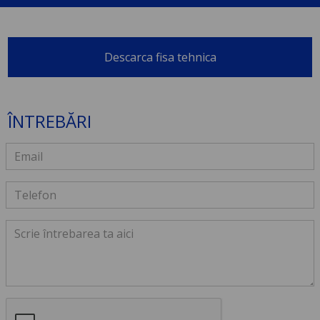
Descarca fisa tehnica
ÎNTREBĂRI