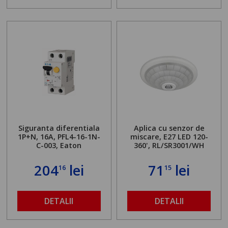
Siguranta diferentiala
Aplica cu senzor de
1P+N, 16A, PFL4-16-1N-
miscare, E27 LED 120-
C-003, Eaton
360', RL/SR3001/WH
204
lei
71
lei
16
15
DETALII
DETALII