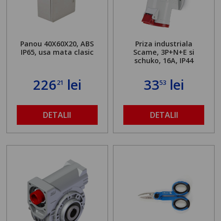
Panou 40X60X20, ABS
Priza industriala
IP65, usa mata clasic
Scame, 3P+N+E si
schuko, 16A, IP44
226
lei
33
lei
21
53
DETALII
DETALII