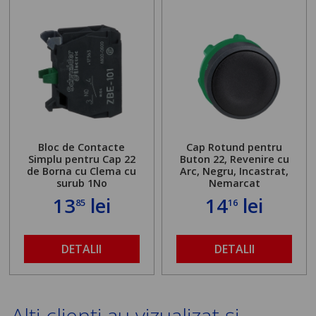
Bloc de Contacte
Cap Rotund pentru
Simplu pentru Cap 22
Buton 22, Revenire cu
de Borna cu Clema cu
Arc, Negru, Incastrat,
surub 1No
Nemarcat
13
lei
14
lei
85
16
DETALII
DETALII
Alți clienți au vizualizat și