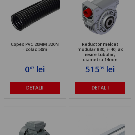
Copex PVC 20MM 320N
Reductor melcat
- colac 50m
modular B30, i=40, ax
iesire tubular,
diametru 14mm
0
lei
515
lei
67
39
DETALII
DETALII