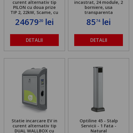
curent alternativ tip
incastrat, 24 module, 2
PILON cu doua prize
borniere, usa
TIP 2, 22kW, Scame, cu
transparenta
server local
24679
lei
85
lei
20
74
DETALII
DETALII
Statie incarcare EV in
Optiline 45 - Stalp
curent alternativ tip
Servicii - 1 Fata -
DUAL WALLBOX cu
Natural