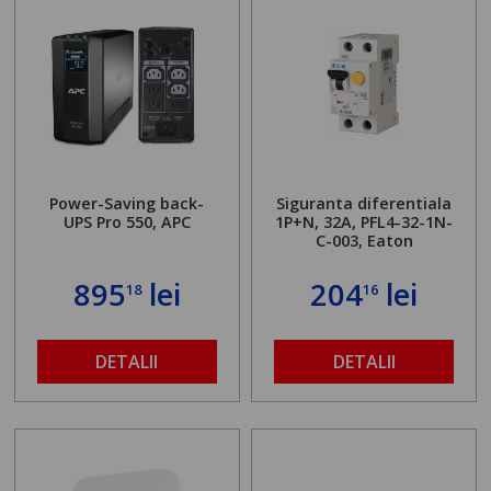
Power-Saving back-
Siguranta diferentiala
UPS Pro 550, APC
1P+N, 32A, PFL4-32-1N-
C-003, Eaton
895
lei
204
lei
18
16
DETALII
DETALII