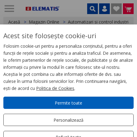
Acasă
Magazin Online
Automatizari si control industrial
Acest site folosește cookie-uri
< Butoane si lampi
Folosim cookie-uri pentru a personaliza conținutul, pentru a oferi
funcții de rețele sociale și pentru a analiza traficul. De asemenea,
LED cu fixare frontala, rosu
le oferim partenerilor de rețele sociale, de publicitate și de analize
informații cu privire la modul în care folosesc site-ul nostru.
Aceștia le pot combina cu alte informații oferite de dvs. sau
culese în urma folosirii serviciilor lor. Prin continuarea navigării,
ești de acord cu
Politica de Cookies
.
Permite toate
Personalizează