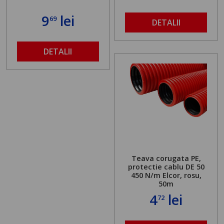
9
lei
69
DETALII
DETALII
Teava corugata PE,
protectie cablu DE 50
450 N/m Elcor, rosu,
50m
4
lei
72