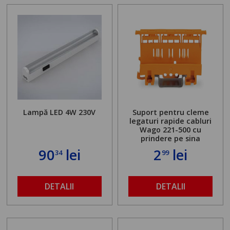
Lampă LED 4W 230V
Suport pentru cleme
legaturi rapide cabluri
Wago 221-500 cu
prindere pe sina
90
lei
2
lei
34
99
DETALII
DETALII