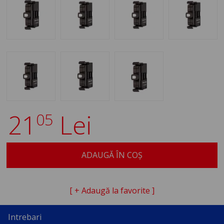
21
Lei
05
ADAUGĂ ÎN COȘ
[ + Adaugă la favorite ]
Intrebari