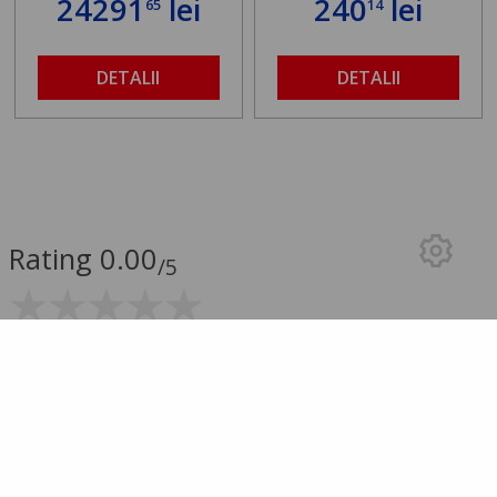
24291
lei
240
lei
65
14
DETALII
DETALII
Rating 0.00
/5
0.00 (0 Review-uri)
5 stele
0
4 stele
0
3 stele
0
2 stele
0