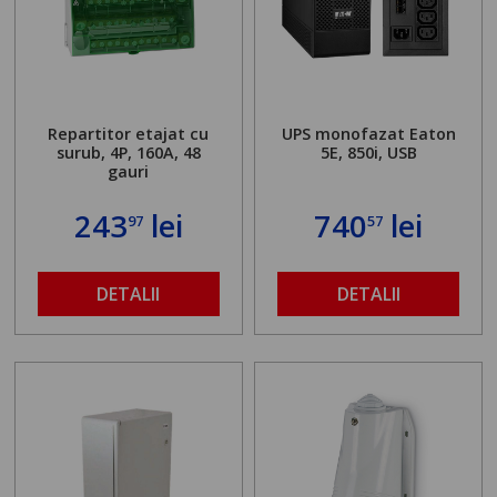
Repartitor etajat cu
UPS monofazat Eaton
surub, 4P, 160A, 48
5E, 850i, USB
gauri
243
lei
740
lei
97
57
DETALII
DETALII