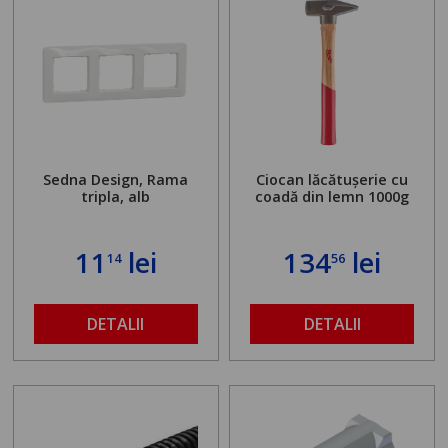
Sedna Design, Rama
Ciocan lăcătușerie cu
tripla, alb
coadă din lemn 1000g
11
lei
134
lei
14
56
DETALII
DETALII