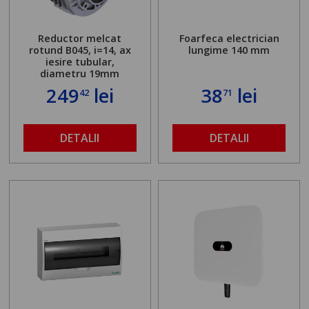
Reductor melcat
Foarfeca electrician
rotund B045, i=14, ax
lungime 140 mm
iesire tubular,
diametru 19mm
249
lei
38
lei
42
71
DETALII
DETALII