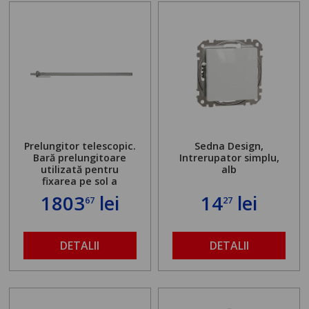
Prelungitor telescopic.
Sedna Design,
Bară prelungitoare
Intrerupator simplu,
utilizată pentru
alb
fixarea pe sol a
standului mașinii de
1803
lei
14
lei
67
27
găurit în locul
buloanelor de
ancorare. Greutate
maximă admisă de 500
DETALII
DETALII
kg și înălțime reglabilă
de la 1,8 la 2,9 m