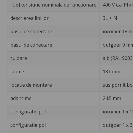
[Ue] tensiune nominala de functionare
400 V c.a. Ph/
descrierea liniilor
3L + N
pasul de conectare
incomer 18 
pasul de conectare
outgoer 9 m
culoare
alb (RAL 9003
latime
181 mm
locatie de montare
sus pornit bo
adancime
24.5 mm
configuratie pol
incomer 1 x 1
configuratie pol
outgoer 1 x 3