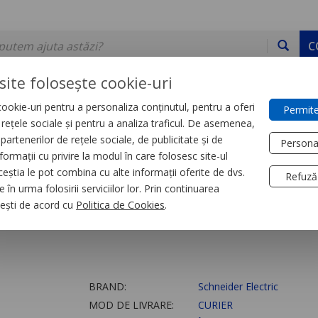
C
site folosește cookie-uri
ookie-uri pentru a personaliza conținutul, pentru a oferi
Permite
DE STOC
SERVICII
DEVINO PARTENER
CONTACT
e rețele sociale și pentru a analiza traficul. De asemenea,
partenerilor de rețele sociale, de publicitate și de
Persona
formații cu privire la modul în care folosesc site-ul
orii
ceștia le pot combina cu alte informații oferite de dvs.
Refuză
 în urma folosirii serviciilor lor. Prin continuarea
 module
, ești de acord cu
Politica de Cookies
.
BRAND:
Schneider Electric
MOD DE LIVRARE:
CURIER