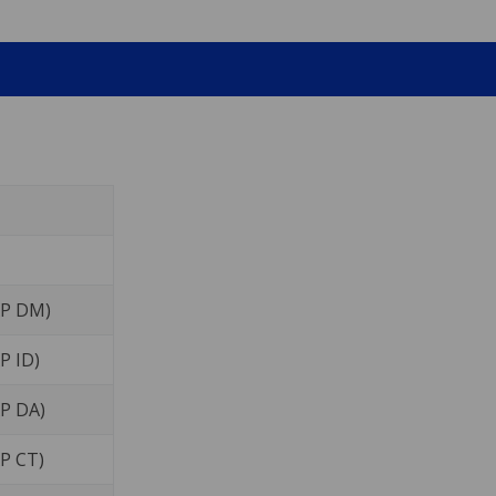
XP DM)
P ID)
XP DA)
XP CT)