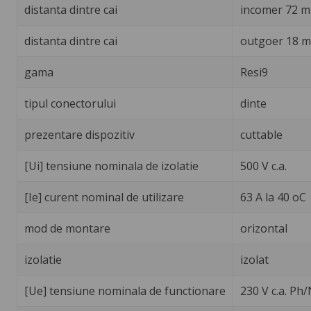
distanta dintre cai
incomer 72 
distanta dintre cai
outgoer 18 
gama
Resi9
tipul conectorului
dinte
prezentare dispozitiv
cuttable
[Ui] tensiune nominala de izolatie
500 V c.a.
[Ie] curent nominal de utilizare
63 A la 40 oC
mod de montare
orizontal
izolatie
izolat
[Ue] tensiune nominala de functionare
230 V c.a. Ph