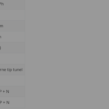
Ph
mm
m
)
rne tip tunel
P + N
P + N