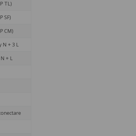
XP TL)
P SF)
XP CM)
 N + 3 L
 N + L
conectare