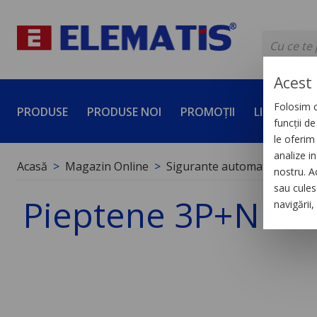
Acest 
Folosim c
PRODUSE
PRODUSE NOI
PROMOȚII
LICHIDĂRI 
funcții d
le oferim 
analize in
Acasă
Magazin Online
Sigurante automate
Acces
nostru. A
sau culese
Pieptene 3P+N 10
navigării