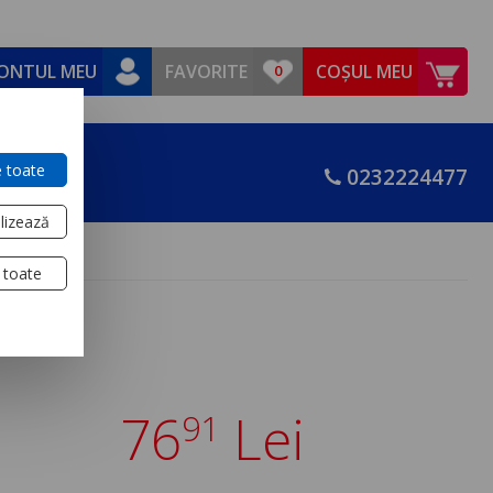
ONTUL MEU
FAVORITE
COȘUL MEU
 toate
0232224477
lizează
 toate
76
Lei
91