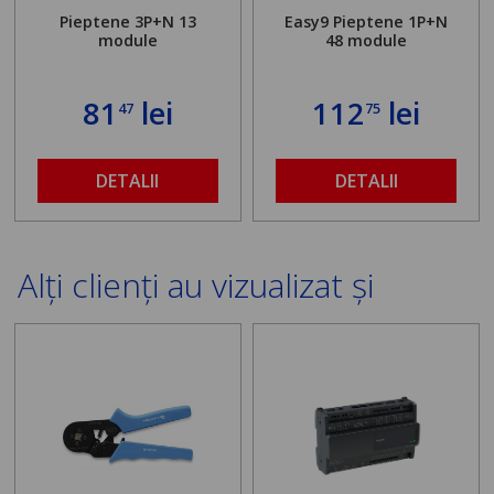
Pieptene 3P+N 13
Easy9 Pieptene 1P+N
module
48 module
81
lei
112
lei
47
75
DETALII
DETALII
Alți clienți au vizualizat și