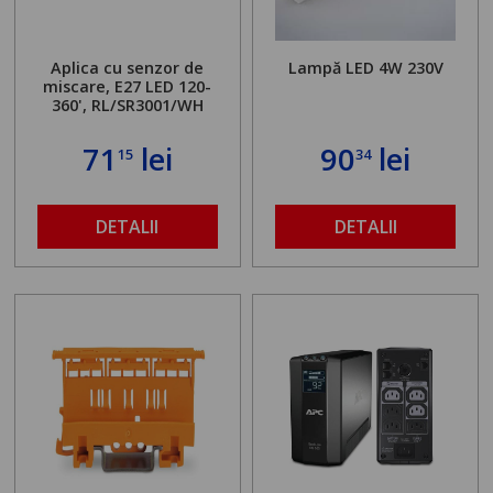
Aplica cu senzor de
Lampă LED 4W 230V
miscare, E27 LED 120-
360', RL/SR3001/WH
71
lei
90
lei
15
34
DETALII
DETALII