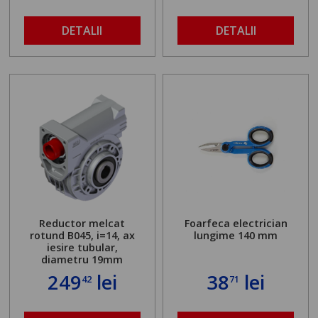
DETALII
DETALII
Reductor melcat
Foarfeca electrician
rotund B045, i=14, ax
lungime 140 mm
iesire tubular,
diametru 19mm
249
lei
38
lei
42
71