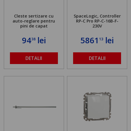
Cleste sertizare cu
SpaceLogic, Controller
auto-reglare pentru
RP-C Pro RP-C-16B-F-
pini de capat
230V
94
lei
5861
lei
38
13
DETALII
DETALII