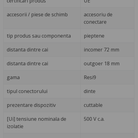
certificari produs
UE
accesorii / piese de schimb
accesoriu de
conectare
tip produs sau componenta
pieptene
distanta dintre cai
incomer 72 mm
distanta dintre cai
outgoer 18 mm
gama
Resi9
tipul conectorului
dinte
prezentare dispozitiv
cuttable
[Ui] tensiune nominala de
500 V c.a.
izolatie