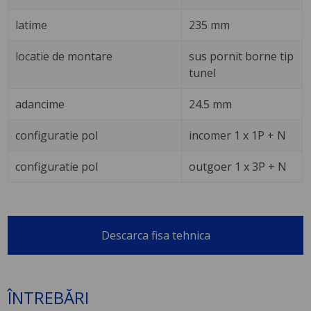
latime
235 mm
locatie de montare
sus pornit borne tip
tunel
adancime
24.5 mm
configuratie pol
incomer 1 x 1P + N
configuratie pol
outgoer 1 x 3P + N
Descarca fisa tehnica
ÎNTREBĂRI