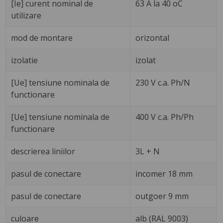
[Ie] curent nominal de
63 A la 40 oC
utilizare
mod de montare
orizontal
izolatie
izolat
[Ue] tensiune nominala de
230 V c.a. Ph/N
functionare
[Ue] tensiune nominala de
400 V c.a. Ph/Ph
functionare
descrierea liniilor
3L + N
pasul de conectare
incomer 18 mm
pasul de conectare
outgoer 9 mm
culoare
alb (RAL 9003)