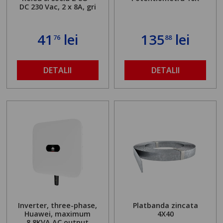
DC 230 Vac, 2 x 8A, gri
41
lei
135
lei
76
88
DETALII
DETALII
Inverter, three-phase,
Platbanda zincata
Huawei, maximum
4X40
8.8KVA AC output