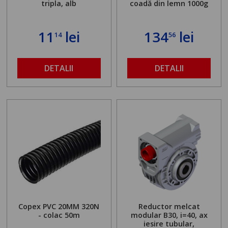
tripla, alb
coadă din lemn 1000g
11
lei
134
lei
14
56
DETALII
DETALII
Copex PVC 20MM 320N
Reductor melcat
- colac 50m
modular B30, i=40, ax
iesire tubular,