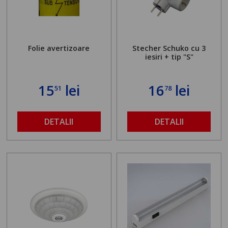
Folie avertizoare
Stecher Schuko cu 3
iesiri + tip "S"
15
lei
16
lei
51
78
DETALII
DETALII