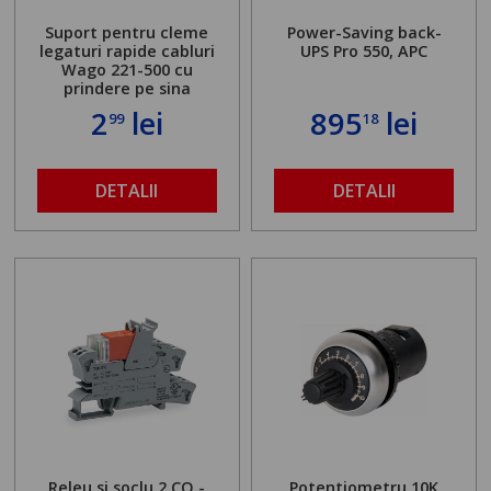
Suport pentru cleme
Power-Saving back-
legaturi rapide cabluri
UPS Pro 550, APC
Wago 221-500 cu
prindere pe sina
2
lei
895
lei
99
18
DETALII
DETALII
Releu si soclu 2 CO -
Potentiometru 10K