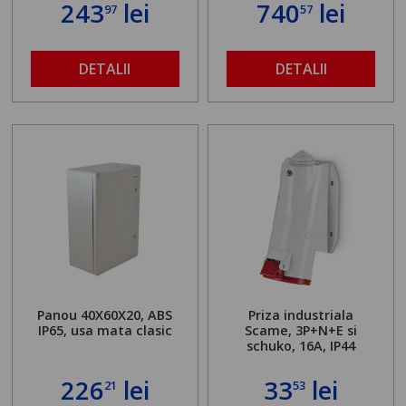
243
lei
740
lei
97
57
DETALII
DETALII
Panou 40X60X20, ABS
Priza industriala
IP65, usa mata clasic
Scame, 3P+N+E si
schuko, 16A, IP44
226
lei
33
lei
21
53