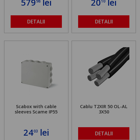
579
lei
20
lei
98
10
DETALII
DETALII
Scabox with cable
Cablu T2XIR 50 OL-AL
sleeves Scame IP55
3X50
24
lei
03
DETALII