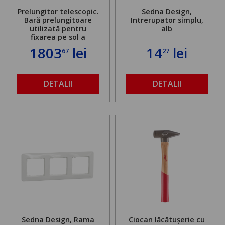
Prelungitor telescopic.
Sedna Design,
Bară prelungitoare
Intrerupator simplu,
utilizată pentru
alb
fixarea pe sol a
standului mașinii de
1803
lei
14
lei
67
27
găurit în locul
buloanelor de
ancorare. Greutate
maximă admisă de 500
DETALII
DETALII
kg și înălțime reglabilă
de la 1,8 la 2,9 m
Sedna Design, Rama
Ciocan lăcătușerie cu