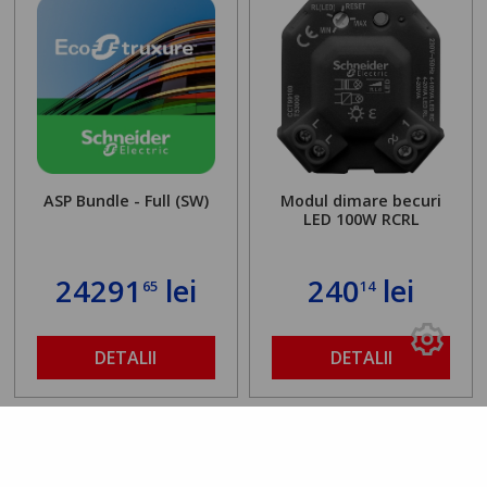
ASP Bundle - Full (SW)
Modul dimare becuri
LED 100W RCRL
24291
lei
240
lei
65
14
DETALII
DETALII