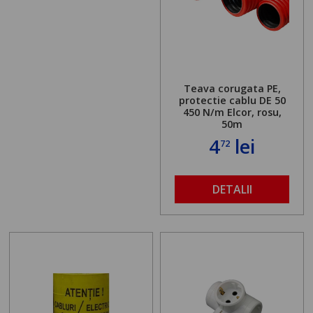
Teava corugata PE,
protectie cablu DE 50
450 N/m Elcor, rosu,
50m
4
lei
72
DETALII