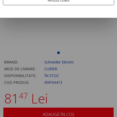
Refuză toate
BRAND:
Schneider Electric
MOD DE LIVRARE:
CURIER
DISPONIBILITATE:
ÎN STOC
COD PRODUS:
R9PXH413
81
Lei
47
ADAUGĂ ÎN COȘ