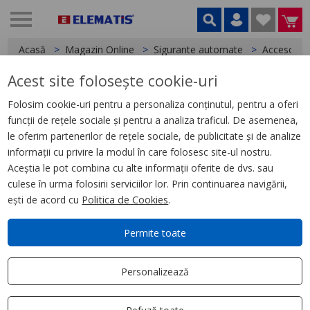
Acasă
Magazin Online
Sigurante automate
Accesorii
Acest site folosește cookie-uri
< Accesorii
Folosim cookie-uri pentru a personaliza conținutul, pentru a oferi
funcții de rețele sociale și pentru a analiza traficul. De asemenea,
Pieptene 3P+N 13 module
le oferim partenerilor de rețele sociale, de publicitate și de analize
informații cu privire la modul în care folosesc site-ul nostru.
Aceștia le pot combina cu alte informații oferite de dvs. sau
culese în urma folosirii serviciilor lor. Prin continuarea navigării,
ești de acord cu
Politica de Cookies
.
Permite toate
Personalizează