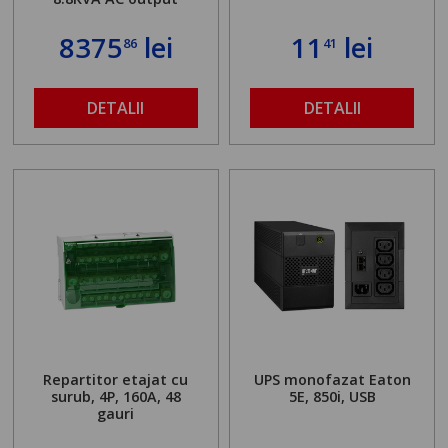
8375
lei
11
lei
86
41
DETALII
DETALII
Repartitor etajat cu
UPS monofazat Eaton
surub, 4P, 160A, 48
5E, 850i, USB
gauri