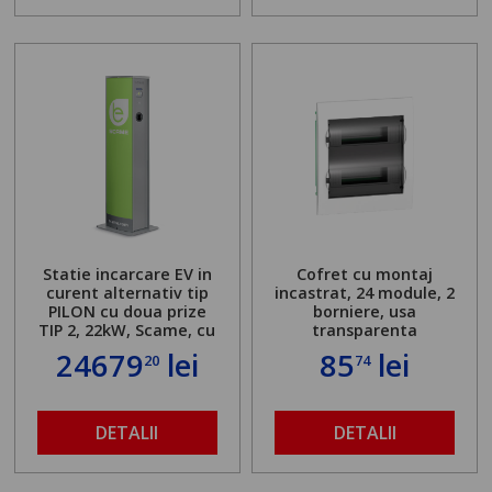
Statie incarcare EV in
Cofret cu montaj
curent alternativ tip
incastrat, 24 module, 2
PILON cu doua prize
borniere, usa
TIP 2, 22kW, Scame, cu
transparenta
server local
24679
lei
85
lei
20
74
DETALII
DETALII