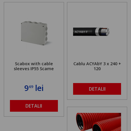
Scabox with cable
Cablu ACYAbY 3 x 240 +
sleeves IP55 Scame
120
9
lei
69
DETALII
DETALII