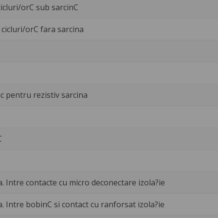
icluri/orC sub sarcinC
cicluri/orC fara sarcina
c pentru rezistiv sarcina
C
a. Intre contacte cu micro deconectare izola?ie
a. Intre bobinC si contact cu ranforsat izola?ie