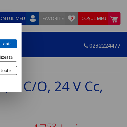
ONTUL MEU
FAVORITE
COȘUL MEU
 toate
0232224477
lizează
 toate
 4 C/O, 24 V Cc,
53