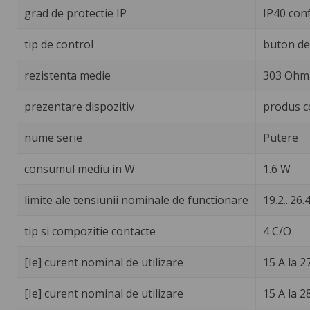
grad de protectie IP
IP40 con
tip de control
buton de 
rezistenta medie
303 Ohm 
prezentare dispozitiv
produs c
nume serie
Putere
consumul mediu in W
1.6 W
limite ale tensiunii nominale de functionare
19.2...26.4
tip si compozitie contacte
4 C/O
[Ie] curent nominal de utilizare
15 A la 2
[Ie] curent nominal de utilizare
15 A la 2