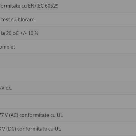
formitate cu EN/IEC 60529
test cu blocare
la 20 oC +/- 10 %
omplet
 V c.c.
77 V (AC) conformitate cu UL
8 V (DC) conformitate cu UL