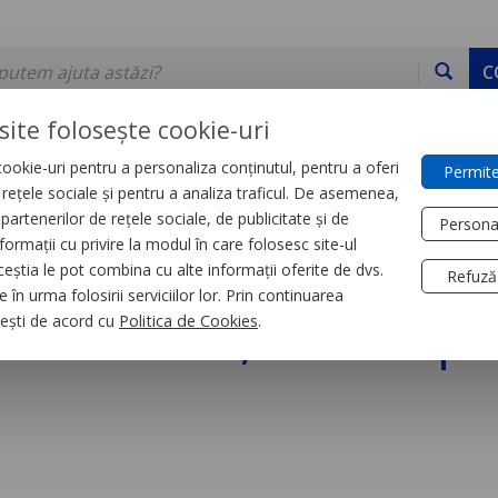
C
site folosește cookie-uri
ookie-uri pentru a personaliza conținutul, pentru a oferi
Permite
DE STOC
SERVICII
DEVINO PARTENER
CONTACT
e rețele sociale și pentru a analiza traficul. De asemenea,
partenerilor de rețele sociale, de publicitate și de
Persona
formații cu privire la modul în care folosesc site-ul
trial
Relee
ceștia le pot combina cu alte informații oferite de dvs.
Refuză
 în urma folosirii serviciilor lor. Prin continuarea
e Putere, Zelio Rpm,
, ești de acord cu
Politica de Cookies
.