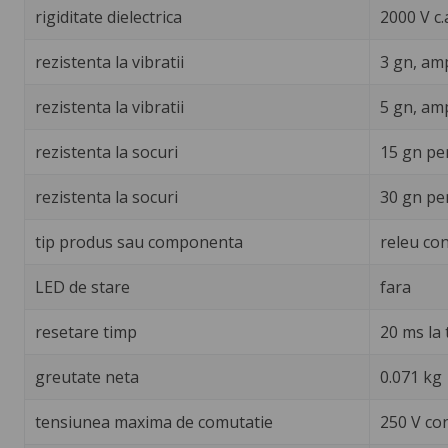
rigiditate dielectrica
2000 V c.
rezistenta la vibratii
3 gn, amp
rezistenta la vibratii
5 gn, amp
rezistenta la socuri
15 gn pe
rezistenta la socuri
30 gn pe
tip produs sau componenta
releu con
LED de stare
fara
resetare timp
20 ms la
greutate neta
0.071 kg
tensiunea maxima de comutatie
250 V co