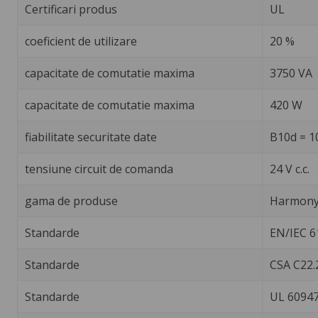
Certificari produs
UL
coeficient de utilizare
20 %
capacitate de comutatie maxima
3750 VA
capacitate de comutatie maxima
420 W
fiabilitate securitate date
B10d = 1
tensiune circuit de comanda
24 V c.c.
gama de produse
Harmony 
Standarde
EN/IEC 6
Standarde
CSA C22.
Standarde
UL 60947