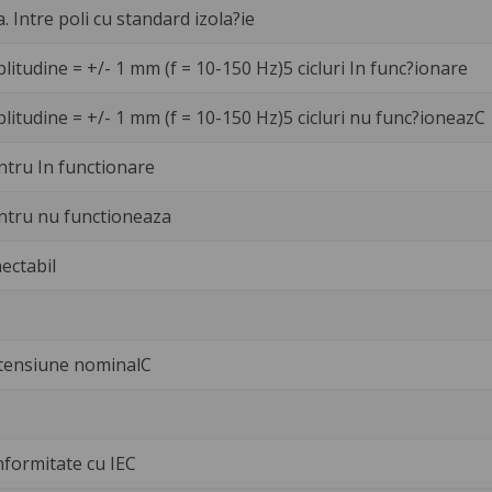
a. Intre poli cu standard izola?ie
litudine = +/- 1 mm (f = 10-150 Hz)5 cicluri In func?ionare
litudine = +/- 1 mm (f = 10-150 Hz)5 cicluri nu func?ioneazC
ntru In functionare
ntru nu functioneaza
ectabil
 tensiune nominalC
nformitate cu IEC