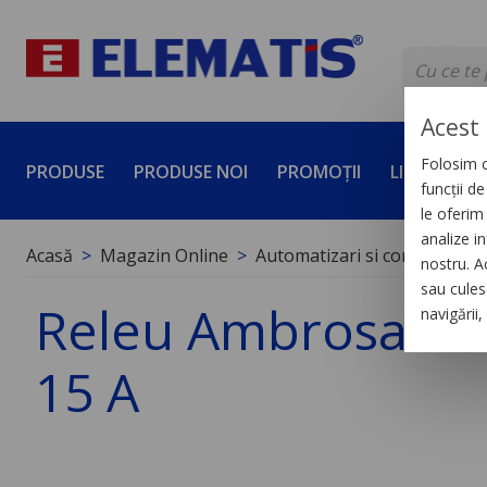
Acest 
Folosim c
PRODUSE
PRODUSE NOI
PROMOȚII
LICHIDĂRI 
funcții d
le oferim 
analize in
Acasă
Magazin Online
Automatizari si control indus
nostru. A
sau culese
Releu Ambrosabil d
navigării
15 A