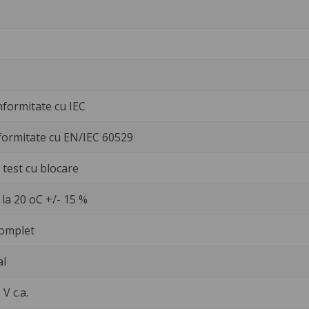
nformitate cu IEC
formitate cu EN/IEC 60529
test cu blocare
la 20 oC +/- 15 %
omplet
al
 V c.a.