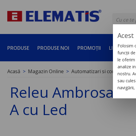
Acest 
Folosim c
PRODUSE
PRODUSE NOI
PROMOȚII
LICHIDĂRI 
funcții d
le oferim 
analize in
Acasă
Magazin Online
Automatizari si control indus
nostru. A
sau culese
Releu Ambrosabil 
navigării
A cu Led