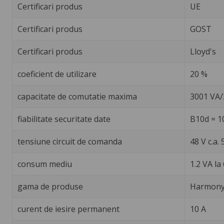
Certificari produs
UE
Certificari produs
GOST
Certificari produs
Lloyd's
coeficient de utilizare
20 %
capacitate de comutatie maxima
3001 VA
fiabilitate securitate date
B10d = 1
tensiune circuit de comanda
48 V c.a.
consum mediu
1.2 VA la
gama de produse
Harmony 
curent de iesire permanent
10 A