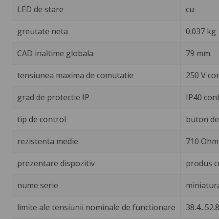
LED de stare
cu
greutate neta
0.037 kg
CAD inaltime globala
79 mm
tensiunea maxima de comutatie
250 V co
grad de protectie IP
IP40 con
tip de control
buton de 
rezistenta medie
710 Ohm 
prezentare dispozitiv
produs c
nume serie
miniatur
limite ale tensiunii nominale de functionare
38.4...52.8