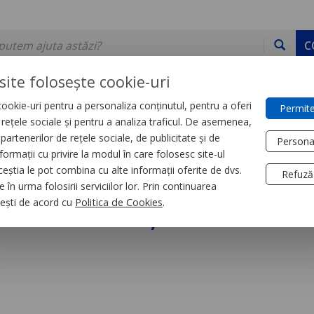
C
site folosește cookie-uri
ookie-uri pentru a personaliza conținutul, pentru a oferi
Permite
DE STOC
SERVICII
DEVINO PARTENER
CONTACT
e rețele sociale și pentru a analiza traficul. De asemenea,
partenerilor de rețele sociale, de publicitate și de
Persona
formații cu privire la modul în care folosesc site-ul
trial
Relee
ceștia le pot combina cu alte informații oferite de dvs.
Refuză
 în urma folosirii serviciilor lor. Prin continuarea
Miniatura, Zelio Rxm
, ești de acord cu
Politica de Cookies
.