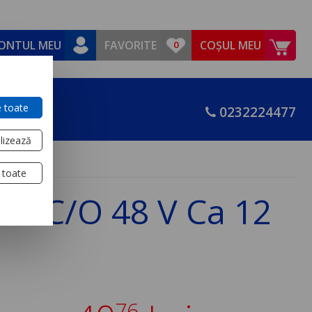
ONTUL MEU
FAVORITE
COȘUL MEU
 toate
0232224477
lizează
 toate
 2 C/O 48 V Ca 12
76