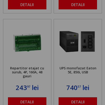
DETALII
DETALII
Repartitor etajat cu
UPS monofazat Eaton
surub, 4P, 160A, 48
5E, 850i, USB
gauri
243
lei
740
lei
97
57
DETALII
DETALII