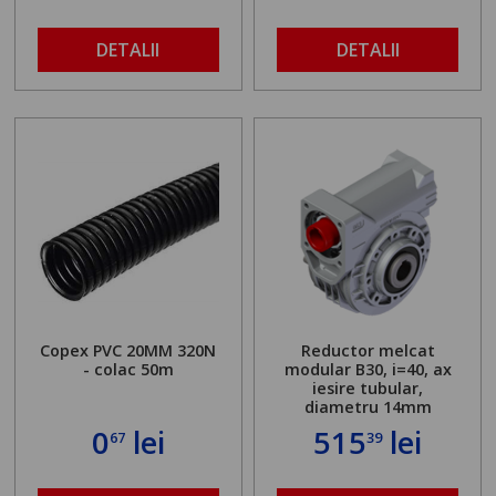
DETALII
DETALII
Copex PVC 20MM 320N
Reductor melcat
- colac 50m
modular B30, i=40, ax
iesire tubular,
diametru 14mm
0
lei
515
lei
67
39