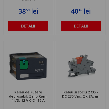
38
lei
40
lei
59
16
DETALII
DETALII
Releu de Putere
Releu si soclu 2 CO -
debrosabil, Zelio Rpm,
DC 230 Vac, 2 x 8A, gri
4 I/D, 12 V C.C., 15 A