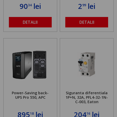
90
lei
2
lei
34
99
DETALII
DETALII
Power-Saving back-
Siguranta diferentiala
UPS Pro 550, APC
1P+N, 32A, PFL4-32-1N-
C-003, Eaton
895
lei
204
lei
18
16