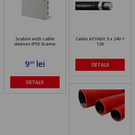
Scabox with cable
Cablu ACYAbY 3 x 240 +
sleeves IP55 Scame
120
9
lei
69
DETALII
DETALII