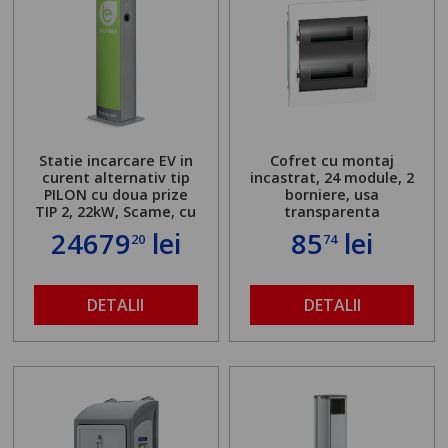
Statie incarcare EV in
Cofret cu montaj
curent alternativ tip
incastrat, 24 module, 2
PILON cu doua prize
borniere, usa
TIP 2, 22kW, Scame, cu
transparenta
server local
24679
lei
85
lei
20
74
DETALII
DETALII