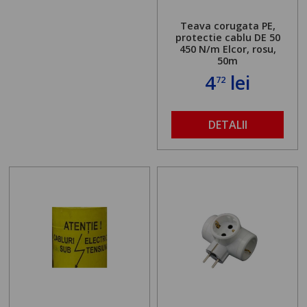
Teava corugata PE,
protectie cablu DE 50
450 N/m Elcor, rosu,
50m
4
lei
72
DETALII