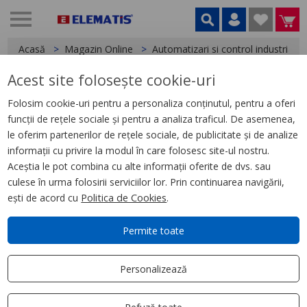
Acasă
Magazin Online
Automatizari si control industrial
Acest site folosește cookie-uri
< Relee
Folosim cookie-uri pentru a personaliza conținutul, pentru a oferi
funcții de rețele sociale și pentru a analiza traficul. De asemenea,
Releu Ambrosabil Universal,
le oferim partenerilor de rețele sociale, de publicitate și de analize
Zelio Rum, 2 C/O, 12 V Cc, 10 A,
informații cu privire la modul în care folosesc site-ul nostru.
cu Led
Aceștia le pot combina cu alte informații oferite de dvs. sau
culese în urma folosirii serviciilor lor. Prin continuarea navigării,
ești de acord cu
Politica de Cookies
.
Permite toate
Personalizează