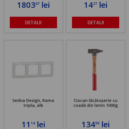
standului mașinii de
1803
lei
14
lei
67
27
găurit în locul
buloanelor de
ancorare. Greutate
maximă admisă de 500
DETALII
DETALII
kg și înălțime reglabilă
de la 1,8 la 2,9 m
Sedna Design, Rama
Ciocan lăcătușerie cu
tripla, alb
coadă din lemn 1000g
11
lei
134
lei
14
56