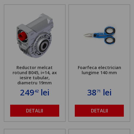
Reductor melcat
Foarfeca electrician
rotund B045, i=14, ax
lungime 140 mm
iesire tubular,
diametru 19mm
249
lei
38
lei
42
71
DETALII
DETALII