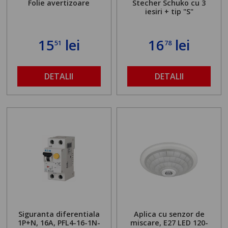
Folie avertizoare
Stecher Schuko cu 3
iesiri + tip "S"
15
lei
16
lei
51
78
DETALII
DETALII
Siguranta diferentiala
Aplica cu senzor de
1P+N, 16A, PFL4-16-1N-
miscare, E27 LED 120-