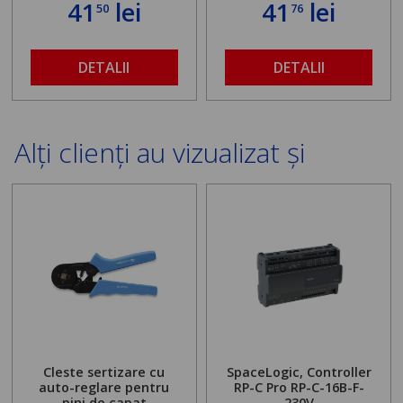
41
lei
41
lei
50
76
DETALII
DETALII
Alți clienți au vizualizat și
Cleste sertizare cu
SpaceLogic, Controller
auto-reglare pentru
RP-C Pro RP-C-16B-F-
pini de capat
230V