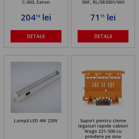
C-003, Eaton
360', RL/SR3001/WH
204
lei
71
lei
16
15
DETALII
DETALII
Lampă LED 4W 230V
Suport pentru cleme
legaturi rapide cabluri
Wago 221-500 cu
prindere pe sina