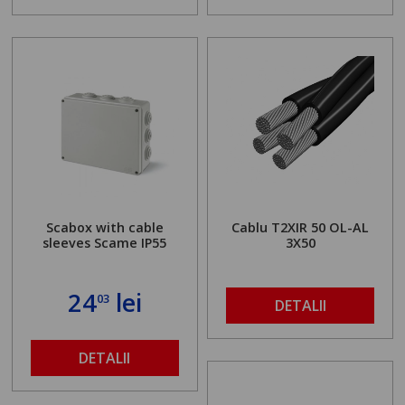
Scabox with cable
Cablu T2XIR 50 OL-AL
sleeves Scame IP55
3X50
24
lei
03
DETALII
DETALII