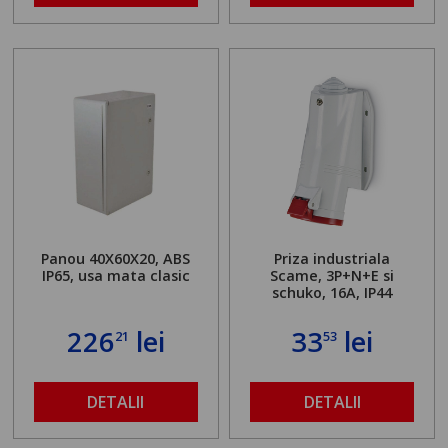
Panou 40X60X20, ABS
Priza industriala
IP65, usa mata clasic
Scame, 3P+N+E si
schuko, 16A, IP44
226
lei
33
lei
21
53
DETALII
DETALII