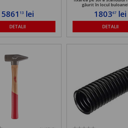
găurit în locul buloane
ancorare. Greutate maxi
5861
lei
1803
lei
13
67
de 500 kg și înălțime regla
1,8 la 2,9 m
DETALII
DETALII