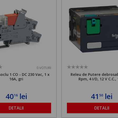
0 VOTURI
soclu 1 CO - DC 230 Vac, 1 x
Releu de Putere debrosabi
16A, gri
Rpm, 4 I/D, 12 V C.C.,
40
lei
41
lei
16
50
DETALII
DETALII