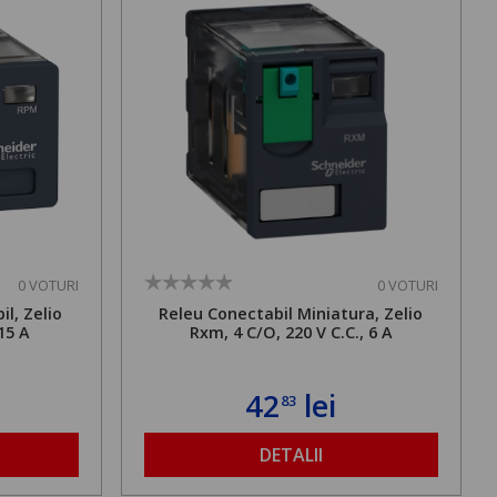
0 VOTURI
0 VOTURI
l, Zelio
Releu Conectabil Miniatura, Zelio
 15 A
Rxm, 4 C/O, 220 V C.C., 6 A
42
lei
83
DETALII