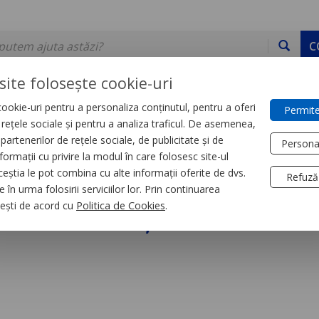
C
site folosește cookie-uri
ookie-uri pentru a personaliza conținutul, pentru a oferi
Permite
DE STOC
SERVICII
DEVINO PARTENER
CONTACT
e rețele sociale și pentru a analiza traficul. De asemenea,
partenerilor de rețele sociale, de publicitate și de
Persona
formații cu privire la modul în care folosesc site-ul
trial
Relee
ceștia le pot combina cu alte informații oferite de dvs.
Refuză
 în urma folosirii serviciilor lor. Prin continuarea
niversal, Zelio Rum,
, ești de acord cu
Politica de Cookies
.