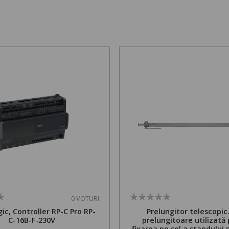
0 VOTURI
ic, Controller RP-C Pro RP-
Prelungitor telescopic
C-16B-F-230V
prelungitoare utilizată
fixarea pe sol a standului 