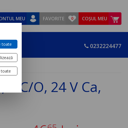
ONTUL MEU
FAVORITE
COȘUL MEU
 toate
0232224477
lizează
 toate
 2 C/O, 24 V Ca,
65