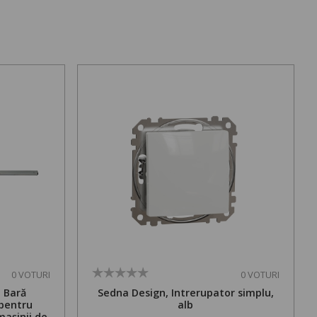
0 VOTURI
0 VOTURI
. Bară
Sedna Design, Intrerupator simplu,
 pentru
alb
mașinii de