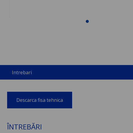
Intrebari
Descarca fisa tehnica
ÎNTREBĂRI