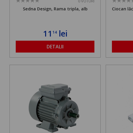
0 VOTURI
Sedna Design, Rama tripla, alb
Ciocan lă
11
lei
14
DETALII