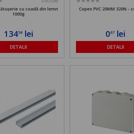
0 VOTURI
cătușerie cu coadă din lemn
Copex PVC 20MM 320N - c
1000g
134
lei
0
lei
56
67
DETALII
DETALII