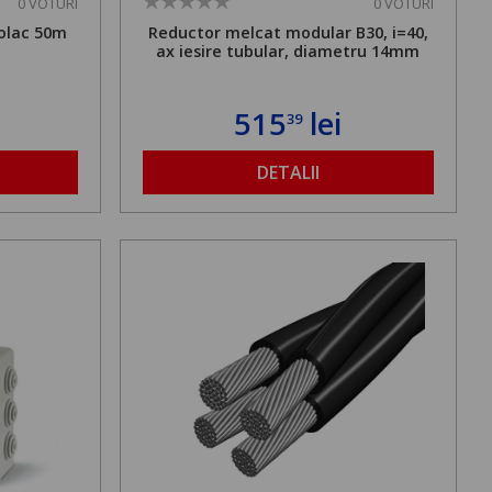
0 VOTURI
0 VOTURI
olac 50m
Reductor melcat modular B30, i=40,
ax iesire tubular, diametru 14mm
515
lei
39
DETALII