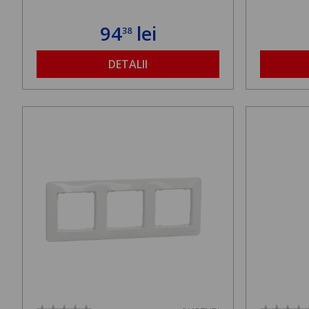
94
lei
38
DETALII