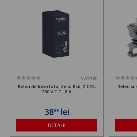
0 VOTURI
Releu de Interfata, Zelio Rsb, 2 C/O,
Releu si 
230 V C.C., 8 A
38
lei
59
DETALII