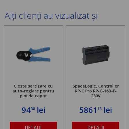
Alți clienți au vizualizat și
Cleste sertizare cu
SpaceLogic, Controller
auto-reglare pentru
RP-C Pro RP-C-16B-F-
pini de capat
230V
94
lei
5861
lei
38
13
DETALII
DETALII