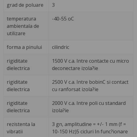
grad de poluare
3
temperatura
-40-55 oC
ambientala de
utilizare
forma a pinului
cilindric
rigiditate
1500 V c.a. Intre contacte cu micro
dielectrica
deconectare izola?ie
rigiditate
2500 V c.a. Intre bobinC si contact
dielectrica
cu ranforsat izola?ie
rigiditate
2000 V c.a. Intre poli cu standard
dielectrica
izola?ie
rezistenta la
3 gn, amplitudine = +/- 1 mm (f =
vibratii
10-150 Hz)5 cicluri In func?ionare