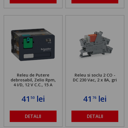
Releu de Putere
Releu si soclu 2 CO -
debrosabil, Zelio Rpm,
DC 230 Vac, 2 x 8A, gri
4 I/D, 12 V C.C., 15 A
41
lei
41
lei
50
76
DETALII
DETALII