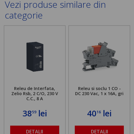
Vezi produse similare din
categorie
Releu de Interfata,
Releu si soclu 1 CO -
Zelio Rsb, 2 C/O, 230 V
DC 230 Vac, 1 x 16A, gri
C.C., 8 A
38
lei
40
lei
59
16
DETALII
DETALII