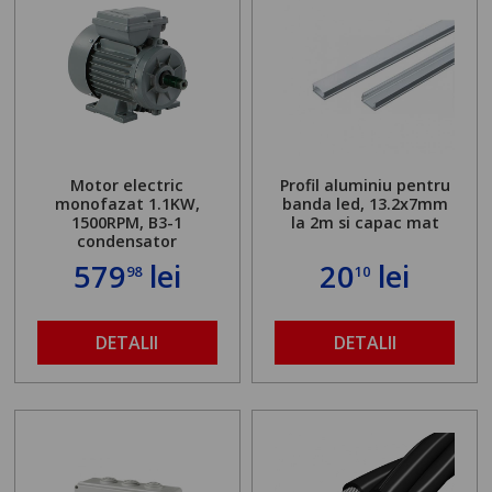
Motor electric
Profil aluminiu pentru
monofazat 1.1KW,
banda led, 13.2x7mm
1500RPM, B3-1
la 2m si capac mat
condensator
579
lei
20
lei
98
10
DETALII
DETALII