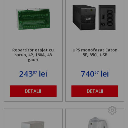
Repartitor etajat cu
UPS monofazat Eaton
surub, 4P, 160A, 48
5E, 850i, USB
gauri
243
lei
740
lei
97
57
DETALII
DETALII