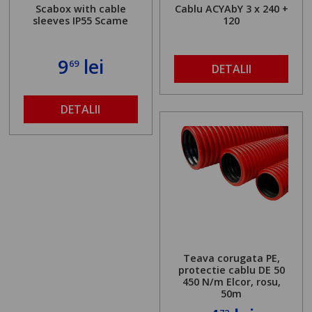
Scabox with cable
Cablu ACYAbY 3 x 240 +
sleeves IP55 Scame
120
9
lei
69
DETALII
DETALII
Teava corugata PE,
protectie cablu DE 50
450 N/m Elcor, rosu,
50m