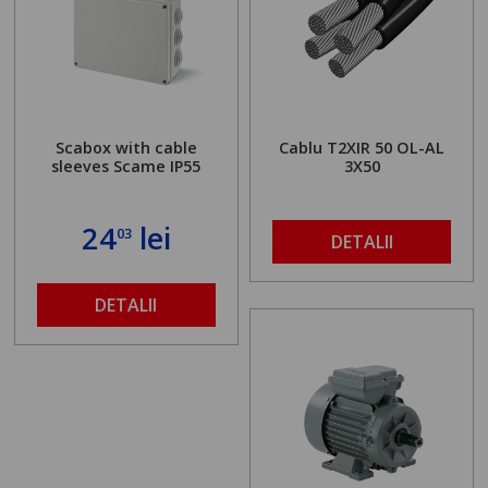
Scabox with cable
Cablu T2XIR 50 OL-AL
sleeves Scame IP55
3X50
24
lei
03
DETALII
DETALII