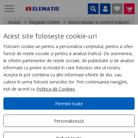
Acasă
Magazin Online
Automatizari si control industrial
Acest site folosește cookie-uri
< Relee
Folosim cookie-uri pentru a personaliza conținutul, pentru a oferi
funcții de rețele sociale și pentru a analiza traficul. De asemenea,
Releu Ambrosabil Universal,
le oferim partenerilor de rețele sociale, de publicitate și de analize
Zelio Rum, 2 C/O, 24 V Cc, 10 A,
informații cu privire la modul în care folosesc site-ul nostru.
cu Led
Aceștia le pot combina cu alte informații oferite de dvs. sau
culese în urma folosirii serviciilor lor. Prin continuarea navigării,
ești de acord cu
Politica de Cookies
.
Permite toate
Personalizează