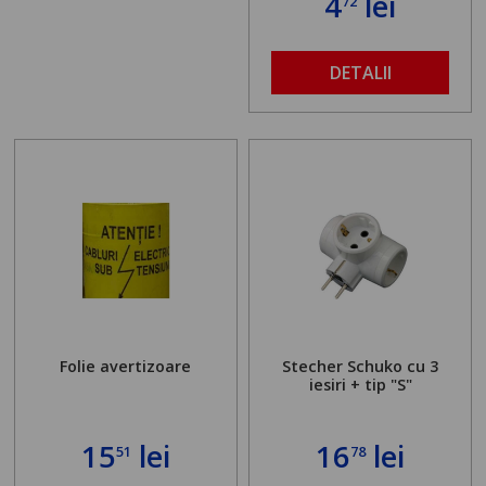
4
lei
72
DETALII
Folie avertizoare
Stecher Schuko cu 3
iesiri + tip "S"
15
lei
16
lei
51
78