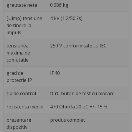
greutate neta
0.086 kg
[Uimp] tensiune
4 kV (1.2/50 ?s)
de tinere la
impuls
tensiunea
250 V conformitate cu IEC
maxima de
comutatie
grad de
IP40
protectie IP
tip de control
fCrC buton de test cu blocare
rezistenta medie
470 Ohm la 20 oC +/- 15 %
prezentare
produs complet
dispozitiv