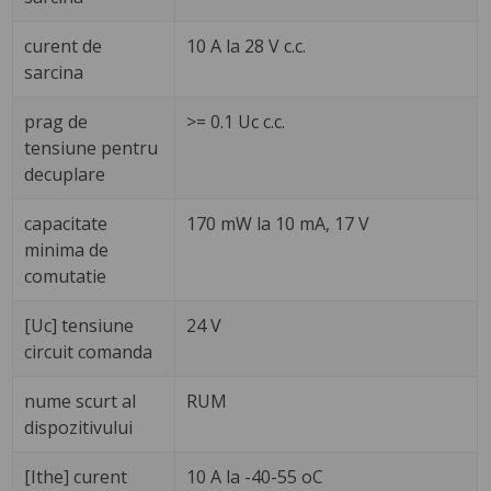
curent de
10 A la 28 V c.c.
sarcina
prag de
>= 0.1 Uc c.c.
tensiune pentru
decuplare
capacitate
170 mW la 10 mA, 17 V
minima de
comutatie
[Uc] tensiune
24 V
circuit comanda
nume scurt al
RUM
dispozitivului
[Ithe] curent
10 A la -40-55 oC