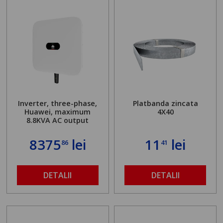
Inverter, three-phase,
Platbanda zincata
Huawei, maximum
4X40
8.8KVA AC output
8375
lei
11
lei
86
41
DETALII
DETALII