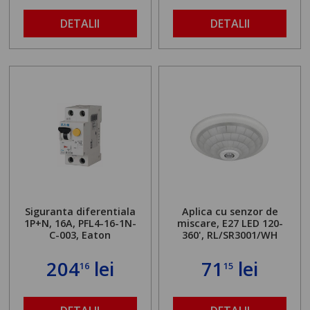
DETALII
DETALII
Siguranta diferentiala
Aplica cu senzor de
1P+N, 16A, PFL4-16-1N-
miscare, E27 LED 120-
C-003, Eaton
360', RL/SR3001/WH
204
lei
71
lei
16
15