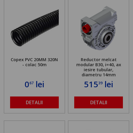
Copex PVC 20MM 320N
Reductor melcat
- colac 50m
modular B30, i=40, ax
iesire tubular,
diametru 14mm
0
lei
515
lei
67
39
DETALII
DETALII