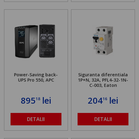
Power-Saving back-
Siguranta diferentiala
UPS Pro 550, APC
1P+N, 32A, PFL4-32-1N-
C-003, Eaton
895
lei
204
lei
18
16
DETALII
DETALII