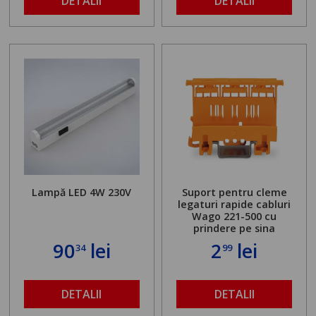
DETALII
DETALII
Lampă LED 4W 230V
Suport pentru cleme
legaturi rapide cabluri
Wago 221-500 cu
prindere pe sina
90
lei
2
lei
34
99
DETALII
DETALII