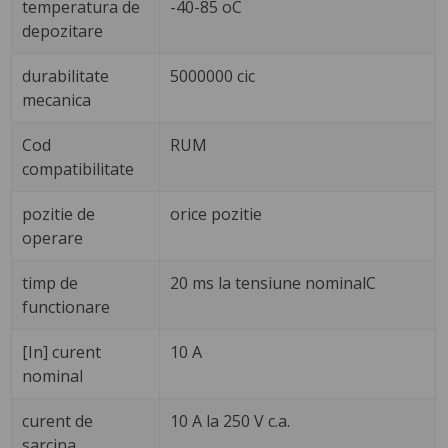
temperatura de
-40-85 oC
depozitare
durabilitate
5000000 cic
mecanica
Cod
RUM
compatibilitate
pozitie de
orice pozitie
operare
timp de
20 ms la tensiune nominalC
functionare
[In] curent
10 A
nominal
curent de
10 A la 250 V c.a.
sarcina