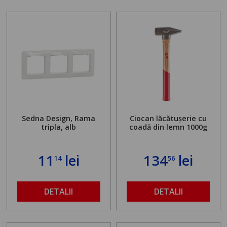
Sedna Design, Rama
Ciocan lăcătușerie cu
tripla, alb
coadă din lemn 1000g
11
lei
134
lei
14
56
DETALII
DETALII