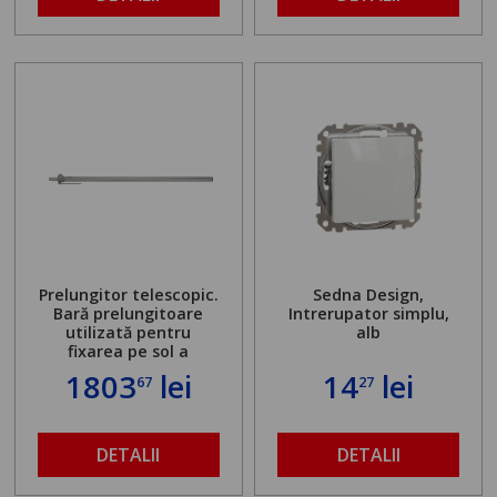
Prelungitor telescopic.
Sedna Design,
Bară prelungitoare
Intrerupator simplu,
utilizată pentru
alb
fixarea pe sol a
standului mașinii de
1803
lei
14
lei
67
27
găurit în locul
buloanelor de
ancorare. Greutate
maximă admisă de 500
DETALII
DETALII
kg și înălțime reglabilă
de la 1,8 la 2,9 m